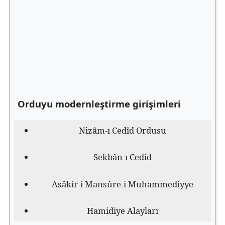
Orduyu modernleştirme girişimleri
Nizâm-ı Cedîd Ordusu
Sekbân-ı Cedîd
Asâkir-i Mansûre-i Muhammediyye
Hamidiye Alayları