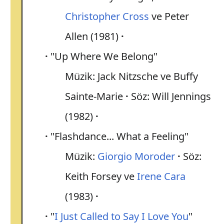
Christopher Cross
ve Peter
Allen (1981)
"Up Where We Belong"
Müzik: Jack Nitzsche ve Buffy
Sainte-Marie
Söz: Will Jennings
(1982)
"Flashdance... What a Feeling"
Müzik:
Giorgio Moroder
Söz:
Keith Forsey ve
Irene Cara
(1983)
"
I Just Called to Say I Love You
"