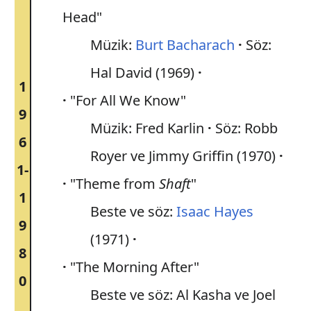
Head"
Müzik:
Burt Bacharach
Söz:
Hal David (1969)
1
"For All We Know"
9
Müzik: Fred Karlin
Söz: Robb
6
Royer ve Jimmy Griffin (1970)
1-
"Theme from
Shaft
"
1
Beste ve söz:
Isaac Hayes
9
(1971)
8
"The Morning After"
0
Beste ve söz: Al Kasha ve Joel