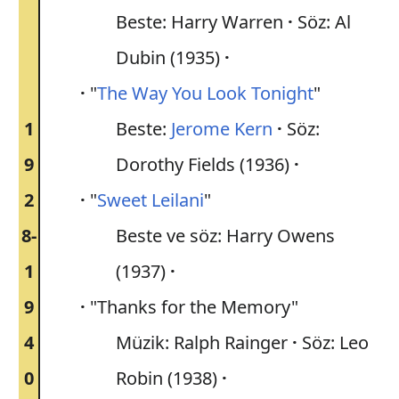
Beste: Harry Warren
Söz: Al
Dubin (1935)
"
The Way You Look Tonight
"
1
Beste:
Jerome Kern
Söz:
9
Dorothy Fields (1936)
2
"
Sweet Leilani
"
8-
Beste ve söz: Harry Owens
1
(1937)
9
"Thanks for the Memory"
4
Müzik: Ralph Rainger
Söz: Leo
0
Robin (1938)