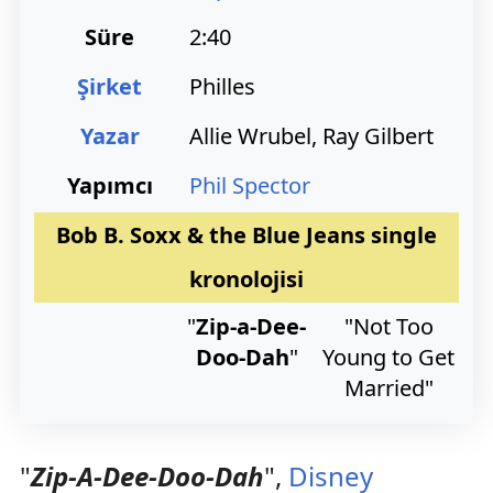
Süre
2:40
Şirket
Philles
Yazar
Allie Wrubel, Ray Gilbert
Yapımcı
Phil Spector
Bob B. Soxx & the Blue Jeans single
kronolojisi
"
Zip-a-Dee-
"Not Too
Doo-Dah
"
Young to Get
Married"
"
Zip-A-Dee-Doo-Dah
",
Disney