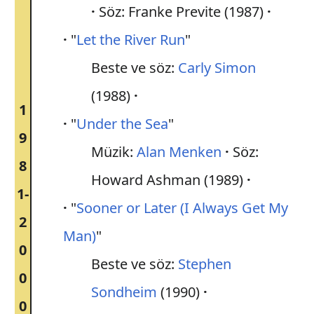
Söz: Franke Previte (1987)
"
Let the River Run
"
Beste ve söz:
Carly Simon
(1988)
1
"
Under the Sea
"
9
Müzik:
Alan Menken
Söz:
8
Howard Ashman (1989)
1-
"
Sooner or Later (I Always Get My
2
Man)
"
0
Beste ve söz:
Stephen
0
Sondheim
(1990)
0