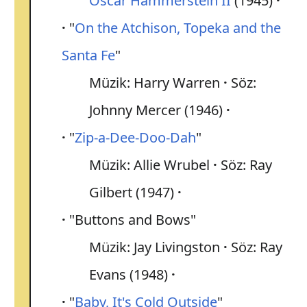
Oscar Hammerstein II
(1945)
"
On the Atchison, Topeka and the
Santa Fe
"
Müzik: Harry Warren
Söz:
Johnny Mercer (1946)
"
Zip-a-Dee-Doo-Dah
"
Müzik: Allie Wrubel
Söz: Ray
Gilbert (1947)
"Buttons and Bows"
Müzik: Jay Livingston
Söz: Ray
Evans (1948)
"
Baby, It's Cold Outside
"