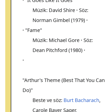
"It Goes Like It Goes"
Müzik: David Shire
Söz:
Norman Gimbel (1979)
"Fame"
Müzik: Michael Gore
Söz:
Dean Pitchford (1980)
"Arthur's Theme (Best That You Can
Do)"
Beste ve söz:
Burt Bacharach
,
Carole Bayer Sager,