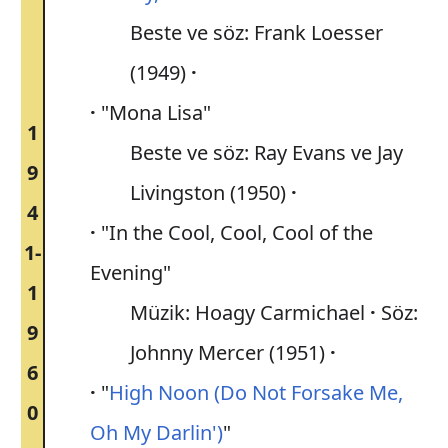
Beste ve söz: Frank Loesser
(1949)
"Mona Lisa"
1
Beste ve söz: Ray Evans ve Jay
9
Livingston (1950)
4
"In the Cool, Cool, Cool of the
1-
Evening"
1
Müzik: Hoagy Carmichael
Söz:
9
Johnny Mercer (1951)
6
"
High Noon (Do Not Forsake Me,
0
Oh My Darlin')
"