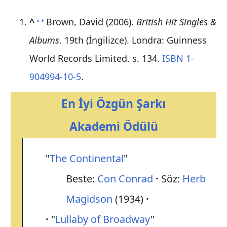
^
Brown, David (2006).
British Hit Singles &
a
b
Albums
. 19th (İngilizce). Londra: Guinness
World Records Limited. s. 134.
ISBN
1-
904994-10-5
.
En İyi Özgün Şarkı
Akademi Ödülü
"
The Continental
"
Beste:
Con Conrad
Söz:
Herb
Magidson
(1934)
"
Lullaby of Broadway
"