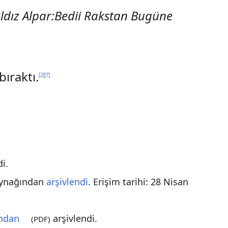
ıldız Alpar:Bedii Rakstan Bugüne
ıraktı.
[
2
]
[
7
]
i.
kaynağından
arşivlendi
. Erişim tarihi:
28 Nisan
ndan
arşivlendi.
(PDF)