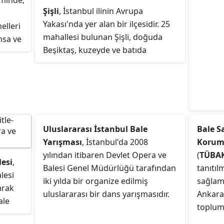
eminde,
Şişli
, İstanbul ilinin Avrupa
Yakası'nda yer alan bir ilçesidir. 25
elleri
mahallesi bulunan Şişli, doğuda
ansa ve
Beşiktaş, kuzeyde ve batıda
re,
Kâğıthane ve güneyde Beyoğlu
ve
ilçeleri ile komşudur.
ya
dans
başka
Uluslararası İstanbul Bale
Bale S
Yarışması
, İstanbul'da 2008
Korum
yılından itibaren Devlet Opera ve
(
TÜBA
esi
,
Balesi Genel Müdürlüğü tarafından
tanıtıl
lesi
iki yılda bir organize edilmiş
sağlama
arak
uluslararası bir dans yarışmasıdır.
Ankarad
ale
toplum
um