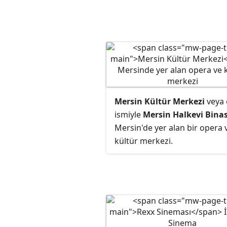
temsillerini, İlkadım ilçesinde
alan 2001 yılında yapımı
tamamlanmış, 2008 yılında Kü
ve Turizm Bakanlığı tarafınd
Devlet Opera ve Balesi Genel
Müdürlüğü'ne devredilmiş,
mimarisi opera binası olacak
şekilde tasarlanmış olan Sa
Mersin Kültür Merkezi
veya 
Atatürk Kültür Merkezi binas
ismiyle
Mersin Halkevi Binas
gerçekleştirmektedir. Sahnel
Mersin'de yer alan bir opera 
ilk eser, librettosu Aytaç Yalm
kültür merkezi.
bestesi
Hasan Niyazi Tura'
ya
olan, '
Şehitler Oratoryosu'
ol
ilk 'Dünya Prömiyeri' ise 201
Sanat Sezonunda 5 Mayıs 20
tarihinde 'Amazonlar' isimli b
eseri ile gerçekleştirilmiştir.