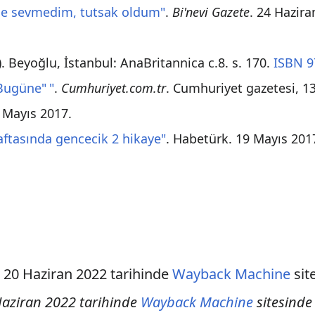
dece sevmedim, tutsak oldum"
.
Bi'nevi Gazete
. 24 Hazir
. Beyoğlu, İstanbul: AnaBritannica c.8. s. 170.
ISBN
9
n Bugüne
"
"
.
Cumhuriyet.com.tr
. Cumhuriyet gazetesi, 13
10 Mayıs 2017
.
haftasında gencecik 2 hikaye"
. Habetürk. 19 Mayıs 20
)
20 Haziran 2022 tarihinde
Wayback Machine
sit
aziran 2022 tarihinde
Wayback Machine
sitesind