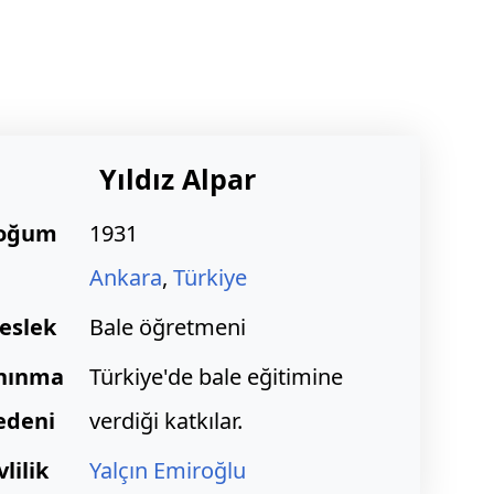
Yıldız Alpar
oğum
1931
Ankara
,
Türkiye
eslek
Bale öğretmeni
nınma
Türkiye'de bale eğitimine
edeni
verdiği katkılar.
vlilik
Yalçın Emiroğlu