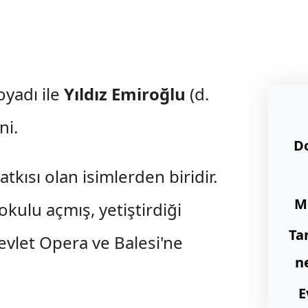
oyadı ile
Yıldız Emiroğlu
(d.
i.
D
tkısı olan isimlerden biridir.
M
okulu açmış, yetiştirdiği
Ta
evlet Opera ve Balesi'ne
n
E