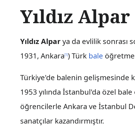
İ
Yıldız Alpar
ç
e
r
i
ğ
Yıldız Alpar
ya da evlilik sonrası s
e
a
1931, Ankara
) Türk
bale
öğretmen
t
[
1
]
l
a
Türkiye'de balenin gelişmesinde ka
1953 yılında İstanbul'da özel bale 
öğrencilerle Ankara ve İstanbul D
sanatçılar kazandırmıştır.