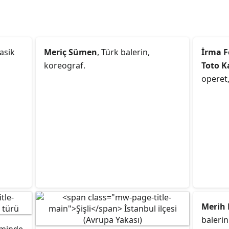
lasik
Meriç Sümen
, Türk balerin,
İrma F
koreograf.
Toto K
operet
Merih 
balerin