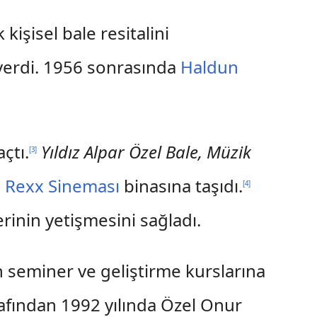
k kişisel bale resitalini
 verdi. 1956 sonrasında
Haldun
çtı.
Yıldız Alpar Özel Bale, Müzik
[
3
]
n
Rexx Sineması
binasına taşıdı.
[
4
]
rinin yetişmesini sağladı.
 seminer ve geliştirme kurslarına
arafından 1992 yılında Özel Onur