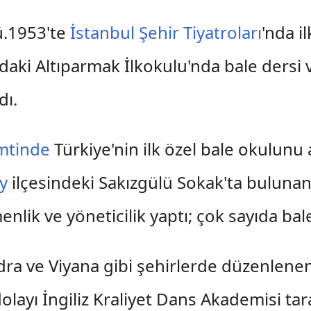
ü.1953'te
İstanbul Şehir Tiyatroları
'nda il
'daki Altıparmak İlkokulu'nda bale dersi
dı.
emtinde
Türkiye'nin ilk özel bale okulunu a
y
ilçesindeki Sakızgülü Sokak'ta buluna
lik ve yöneticilik yaptı; çok sayıda bale
ra ve Viyana gibi şehirlerde düzenlenen
 dolayı İngiliz Kraliyet Dans Akademisi t