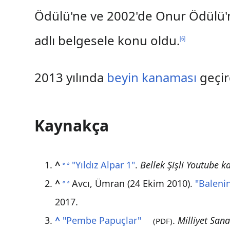
Ödülü'ne ve 2002'de Onur Ödülü'n
adlı belgesele konu oldu.
[
6
]
2013 yılında
beyin kanaması
geçir
Kaynakça
^
"Yıldız Alpar 1"
.
Bellek Şişli Youtube k
a
b
^
Avcı, Ümran (24 Ekim 2010).
"Balenin
a
b
2017
.
^
"Pembe Papuçlar"
.
Milliyet Sana
(PDF)