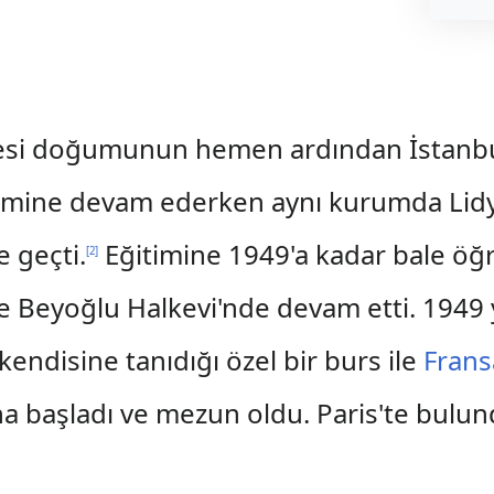
lesi doğumunun hemen ardından İstanbul
nimine devam ederken aynı kurumda Lid
 geçti.
Eğitimine 1949'a kadar bale öğr
[
2
]
 Beyoğlu Halkevi'nde devam etti. 1949 y
kendisine tanıdığı özel bir burs ile
Frans
ına başladı ve mezun oldu. Paris'te bul