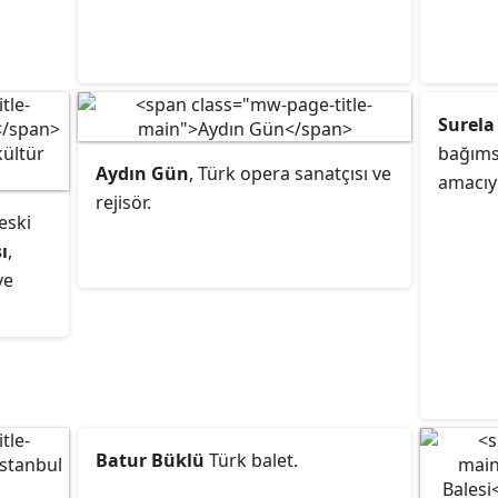
 yer
ltür
an
Surela
bağıms
Aydın Gün
, Türk opera sanatçısı ve
amacıyl
rejisör.
msun
eski
ında
ı
,
enen
ve
an'a,
 ait
muş,
0/2011
11
ale
Batur Büklü
Türk balet.