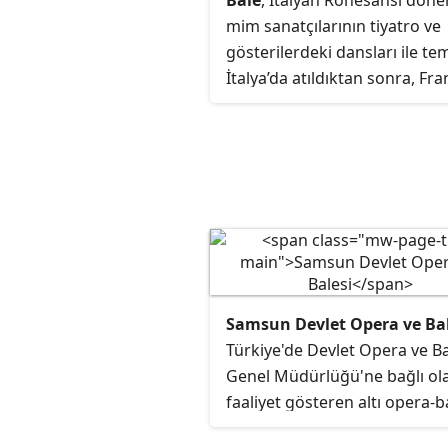
Bale
, İtalyan Rönesansı dön
mim sanatçılarının tiyatro ve
gösterilerdeki dansları ile tem
İtalya’da atıldıktan sonra, Fr
Rusya da gelişen, belli figürle
adım atışlara dayalı bir dans 
müzikli gösteri türüdür. Dün
çapında yayılarak yaygın bir 
türü haline gelmiş ve birçok 
dansı etkilemiştir.
Samsun Devlet Opera ve Bal
Türkiye'de Devlet Opera ve Ba
Genel Müdürlüğü'ne bağlı ol
faaliyet gösteren altı opera-b
müdürlüğünden biridir. Kur