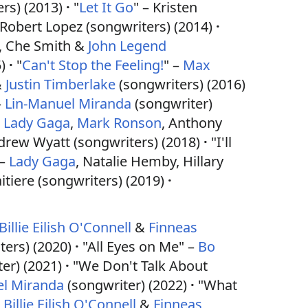
rs) (2013)
"
Let It Go
" – Kristen
obert Lopez (songwriters) (2014)
, Che Smith &
John Legend
)
"
Can't Stop the Feeling!
" –
Max
&
Justin Timberlake
(songwriters) (2016)
–
Lin-Manuel Miranda
(songwriter)
–
Lady Gaga
,
Mark Ronson
, Anthony
ew Wyatt (songwriters) (2018)
"I'll
 –
Lady Gaga
, Natalie Hemby, Hillary
tiere (songwriters) (2019)
Billie Eilish O'Connell
&
Finneas
ters) (2020)
"All Eyes on Me" –
Bo
er) (2021)
"We Don't Talk About
el Miranda
(songwriter) (2022)
"What
–
Billie Eilish O'Connell
&
Finneas