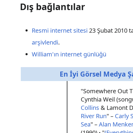
Dış bağlantılar
Resmi internet sitesi
23 Şubat 2010 t
arşivlendi
.
William'ın internet günlüğü
En İyi Görsel Medya 
"Somewhere Out T
Cynthia Weil (songw
Collins
& Lamont Do
River Run
" –
Carly 
Sea
" –
Alan Menke
(1990)
"
(Everythin