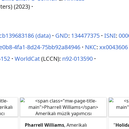
ters) (2023)
cb139683186
(data)
GND
:
134477375
ISNI
:
000
e0b8-4fa1-8d24-75bb92a84946
NKC
:
xx0043606
5152
WorldCat
(LCCN):
n92-013590
Pharrell Williams
, Amerikalı
"
Holid