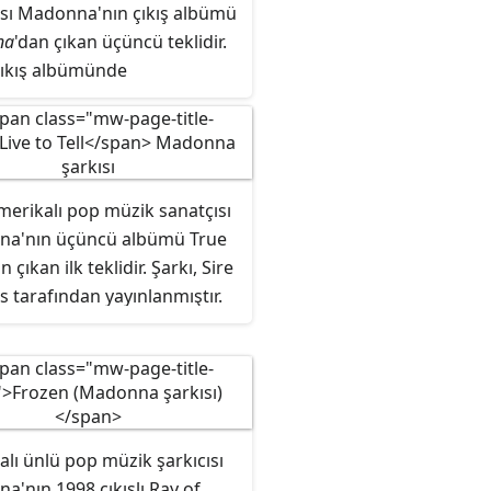
ısı Madonna'nın çıkış albümü
na
'dan çıkan üçüncü teklidir.
 çıkış albümünde
üştür. Şarkı, Madonna'nın
slararası başarısı ve ABD'de
giren ilk şarkısıdır.
merikalı pop müzik sanatçısı
na'nın üçüncü albümü
True
n çıkan ilk teklidir. Şarkı, Sire
 tarafından yayınlanmıştır.
 1990 yılında toplama albümü
mmaculate Collection" ve
ılında ballad toplama albümü
hing to Remember"da yer
.
lı ünlü pop müzik şarkıcısı
'nın 1998 çıkışlı Ray of