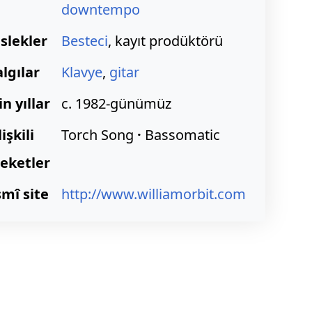
downtempo
slekler
Besteci
, kayıt prodüktörü
lgılar
Klavye
,
gitar
in yıllar
c. 1982-günümüz
lişkili
Torch Song
·
Bassomatic
eketler
mî site
http://www.williamorbit.com