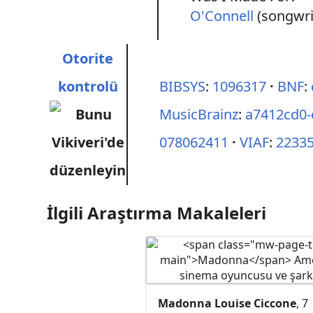
O'Connell
(songwri
Otorite
kontrolü
BIBSYS
:
1096317
BNF
:
MusicBrainz
:
a7412cd0-
078062411
VIAF
:
2233
İlgili Araştırma Makaleleri
Madonna Louise Ciccone
, 7