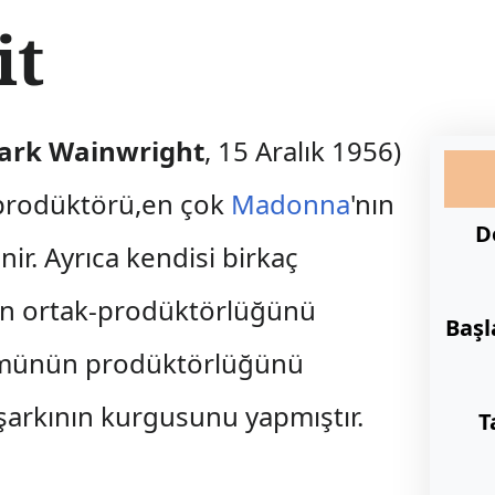
it
ark Wainwright
, 15 Aralık 1956)
t prodüktörü,en çok
Madonna
'nın
D
nir. Ayrıca kendisi birkaç
ın ortak-prodüktörlüğünü
Başl
münün prodüktörlüğünü
şarkının kurgusunu yapmıştır.
T