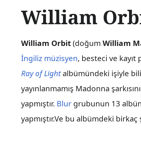
İ
William Orb
ç
e
r
i
ğ
William Orbit
(doğum
William M
e
a
İngiliz
müzisyen
, besteci ve kayı
t
l
Ray of Light
albümündeki işiyle bili
a
yayınlanmamış Madonna şarkısın
yapmıştır.
Blur
grubunun 13 albü
yapmıştır.Ve bu albümdeki birkaç 