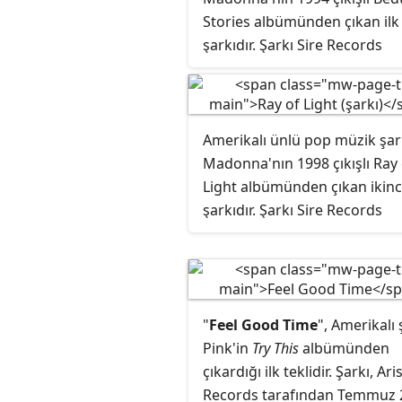
çeşitli tartışmalara neden old
Stories albümünden çıkan ilk
Dünya genelinde çok sayıda s
şarkıdır. Şarkı Sire Records
üzerinde etki bıraktı.
Rolling 
tarafından yayınlanmıştır.
dergisinin hazırladığı "Tüm
Zamanların En Büyük 100 Sana
listesinde 36. sıradadır.
Amerikalı ünlü pop müzik şark
Madonna'nın 1998 çıkışlı Ray 
Light albümünden çıkan ikinc
şarkıdır. Şarkı Sire Records
tarafından yayınlanmıştır.
"
Feel Good Time
", Amerikalı 
Pink'in
Try This
albümünden
çıkardığı ilk teklidir. Şarkı, Ari
Records tarafından Temmuz 