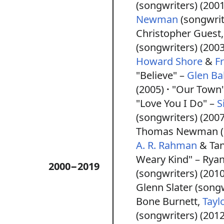
(songwriters) (2001
Newman
(songwrit
Christopher Guest
(songwriters) (2003
Howard Shore
&
F
"Believe" –
Glen Ba
(2005)
"Our Town
"Love You I Do" –
S
(songwriters) (2007
Thomas Newman (s
A. R. Rahman
& Tan
Weary Kind" – Rya
2000−2019
(songwriters) (2010
Glenn Slater (songw
Bone Burnett,
Tayl
(songwriters) (2012