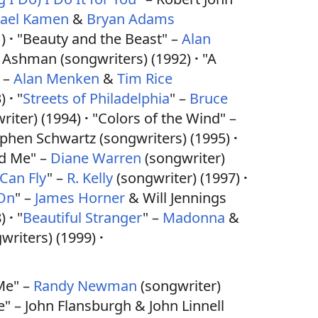
ael Kamen
&
Bryan Adams
)
"Beauty and the Beast" –
Alan
Ashman (songwriters) (1992)
"A
 –
Alan Menken
&
Tim Rice
)
"
Streets of Philadelphia
" –
Bruce
riter) (1994)
"Colors of the Wind" –
phen Schwartz (songwriters) (1995)
d Me" –
Diane Warren
(songwriter)
 Can Fly
" –
R. Kelly
(songwriter) (1997)
 On
" –
James Horner
& Will Jennings
)
"
Beautiful Stranger
" –
Madonna
&
writers) (1999)
Me" –
Randy Newman
(songwriter)
" – John Flansburgh & John Linnell