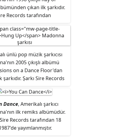
lbümünden çıkan ilk şarkıdır.
ire Records tarafından
nmıştır.
lı ünlü pop müzik şarkıcısı
a'nın 2005 çıkışlı albümü
sions on a Dance Floor'dan
lk şarkıdır. Şarkı Sire Records
dan yayınlanmıştır.
n Dance
, Amerikalı şarkıcı
a'nın ilk remiks albümüdür.
Sire Records tarafından 18
1987'de yayımlanmıştır.
n şarkıları Madonna'nın ilk