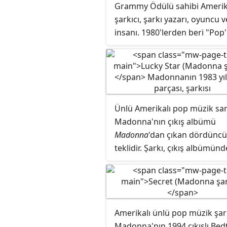
Grammy Ödülü sahibi Amerik
şarkıcı, şarkı yazarı, oyuncu v
insanı. 1980'lerden beri "Pop
Kraliçesi" olarak anılır. Kırk yıl
süredir en önemli kültürel
simgelerden biridir. Ana akım
popüler müzikteki söz içeriği
sınırlarını genişleterek büyük
Ünlü Amerikalı pop müzik san
popülerlik elde etti ve video k
Madonna'nın çıkış albümü
görüntüleriyle MTV'de büyük 
Madonna
'dan çıkan dördüncü
çekti. Müziği ile görünümünü
teklidir. Şarkı, çıkış albümünd
sürekli yeniden keşfetmesi v
görünmüştür. Şarkı ayrıca
müzik endüstrisindeki özerkl
Madonna'nın ABD'de Top 10'a
standardını elinde tutmasıyla b
ilk şarkısıdır.
Müzik eleştirmenleri kendisi
hakkında farklı övgüler sund
Amerikalı ünlü pop müzik şark
ayrıca yenilikçi müzik yapımla
Madonna'nın 1994 çıkışlı Bed