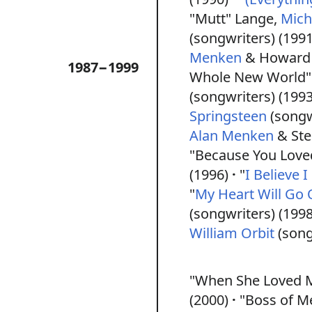
"Mutt" Lange,
Mich
(songwriters) (1991
Menken
& Howard 
1987−1999
Whole New World"
(songwriters) (1993
Springsteen
(songw
Alan Menken
& Ste
"Because You Love
(1996)
"
I Believe I
"
My Heart Will Go
(songwriters) (1998
William Orbit
(song
"When She Loved 
(2000)
"Boss of Me