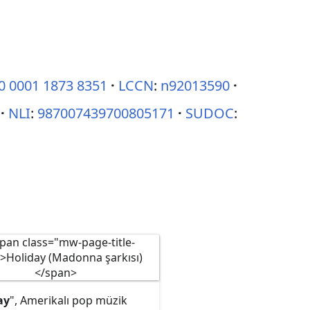
0 0001 1873 8351
LCCN
:
n92013590
NLI
:
987007439700805171
SUDOC
:
ay
", Amerikalı pop müzik