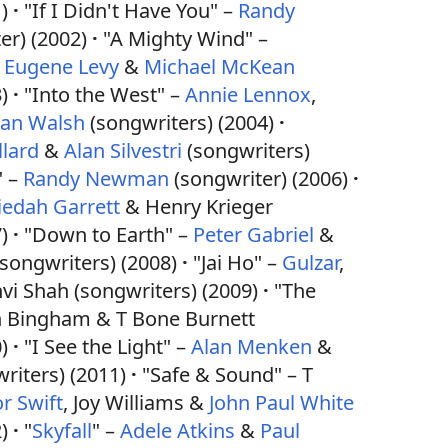
)
"If I Didn't Have You" –
Randy
er) (2002)
"A Mighty Wind" –
,
Eugene Levy
&
Michael McKean
)
"Into the West" –
Annie Lennox
,
ran Walsh
(songwriters) (2004)
llard
&
Alan Silvestri
(songwriters)
" –
Randy Newman
(songwriter) (2006)
iedah Garrett
& Henry Krieger
)
"Down to Earth" –
Peter Gabriel
&
ongwriters) (2008)
"Jai Ho" –
Gulzar
,
vi Shah (songwriters) (2009)
"The
n Bingham & T Bone Burnett
)
"I See the Light" –
Alan Menken
&
riters) (2011)
"Safe & Sound" – T
or Swift
, Joy Williams &
John Paul White
)
"
Skyfall
" –
Adele Atkins
&
Paul