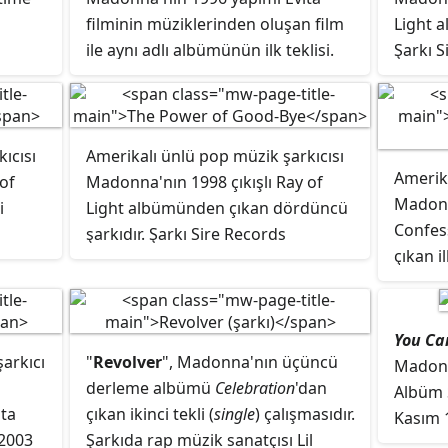
bir araya getiren bir şarkı olmuştur.
u.
filminin müziklerinden oluşan film
Light a
Like a Prayer; Like a Virgin ve Vogue
anatçı
ile aynı adlı albümünün ilk teklisi.
Şarkı S
gibi parçalarla birlikte Madonna'nın
Stone
yayınla
en iyi şarkılarından biri olarak kabul
edilir ve 80'li yılların unutulmaz
tçısı"
şarkılarından biri olarak
ıcısı
Amerikalı ünlü pop müzik şarkıcısı
anılmaktadır.
Amerika
of
Madonna'nın 1998 çıkışlı Ray of
Madonn
i
Light albümünden çıkan dördüncü
Confes
şarkıdır. Şarkı Sire Records
çıkan i
tarafından yayınlanmıştır.
tarafın
You Ca
şarkıcı
"
Revolver
", Madonna'nın üçüncü
Madonn
derleme albümü
Celebration
'dan
Albüm 
sta
çıkan ikinci tekli (
single
) çalışmasıdır.
Kasım 
2003
Şarkıda rap müzik sanatçısı Lil
Albümü