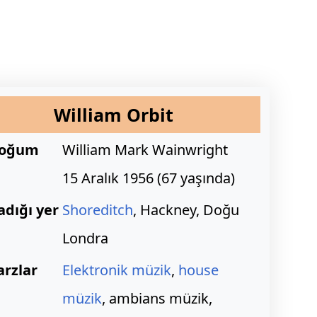
William Orbit
oğum
William Mark Wainwright
15 Aralık 1956
(
67 yaşında)
adığı yer
Shoreditch
, Hackney, Doğu
Londra
arzlar
Elektronik müzik
,
house
müzik
, ambians müzik,