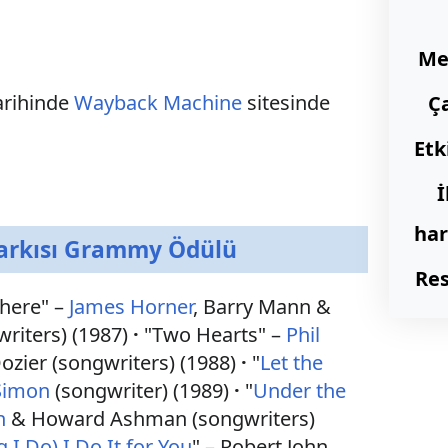
Me
arihinde
Wayback Machine
sitesinde
Ça
Etk
İ
har
Şarkısı Grammy Ödülü
Res
here" –
James Horner
, Barry Mann &
riters) (1987)
"Two Hearts" –
Phil
zier (songwriters) (1988)
"
Let the
Simon
(songwriter) (1989)
"
Under the
n
& Howard Ashman (songwriters)
g I Do) I Do It for You
" – Robert John