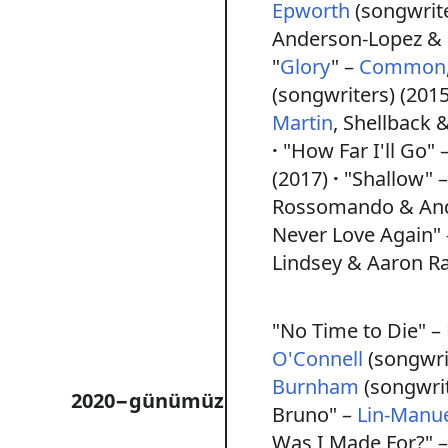
Epworth
(songwrite
Anderson-Lopez & R
"
Glory
" –
Common
(songwriters) (2015
Martin
, Shellback 
"How Far I'll Go" 
(2017)
"Shallow" 
Rossomando & Andr
Never Love Again"
Lindsey & Aaron Rai
"No Time to Die" –
O'Connell
(songwri
Burnham
(songwrit
2020−günümüz
Bruno" –
Lin-Manu
Was I Made For?" 