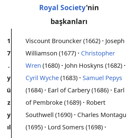
Royal Society
'nin
başkanları
1
Viscount Brouncker (1662)
Joseph
7
Williamson (1677)
Christopher
.
Wren
(1680)
John Hoskyns (1682)
y
Cyril Wyche
(1683)
Samuel Pepys
ü
(1684)
Earl of Carbery (1686)
Earl
z
of Pembroke (1689)
Robert
y
Southwell (1690)
Charles Montagu
ıl
(1695)
Lord Somers (1698)