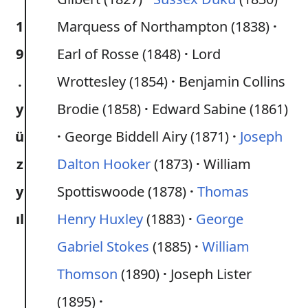
1
Marquess of Northampton (1838)
9
Earl of Rosse (1848)
Lord
.
Wrottesley (1854)
Benjamin Collins
y
Brodie (1858)
Edward Sabine (1861)
ü
George Biddell Airy (1871)
Joseph
z
Dalton Hooker
(1873)
William
y
Spottiswoode (1878)
Thomas
ıl
Henry Huxley
(1883)
George
Gabriel Stokes
(1885)
William
Thomson
(1890)
Joseph Lister
(1895)