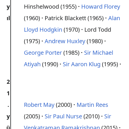
y
Hinshelwood (1955)
Howard Florey
ıl
(1960)
Patrick Blackett (1965)
Alan
Lloyd Hodgkin
(1970)
Lord Todd
(1975)
Andrew Huxley
(1980)
George Porter
(1985)
Sir Michael
Atiyah
(1990)
Sir Aaron Klug
(1995)
2
1
.
Robert May
(2000)
Martin Rees
y
(2005)
Sir Paul Nurse
(2010)
Sir
ü
Venkatraman Ramakrishnan
(2015)