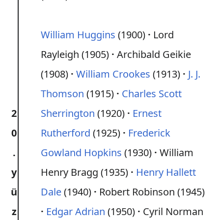
William Huggins
(1900)
Lord
Rayleigh (1905)
Archibald Geikie
(1908)
William Crookes
(1913)
J. J.
Thomson
(1915)
Charles Scott
2
Sherrington
(1920)
Ernest
0
Rutherford
(1925)
Frederick
.
Gowland Hopkins
(1930)
William
y
Henry Bragg (1935)
Henry Hallett
ü
Dale
(1940)
Robert Robinson (1945)
z
Edgar Adrian
(1950)
Cyril Norman