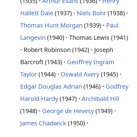
(1935)
Arthur Evans
(1936)
Henry
Hallett Dale
(1937)
Niels Bohr
(1938)
Thomas Hunt Morgan
(1939)
Paul
Langevin
(1940)
Thomas Lewis (1941)
Robert Robinson (1942)
Joseph
Barcroft (1943)
Geoffrey Ingram
Taylor
(1944)
Oswald Avery
(1945)
Edgar Douglas Adrian
(1946)
Godfrey
Harold Hardy
(1947)
Archibald Hill
(1948)
George de Hevesy
(1949)
James Chadwick
(1950)