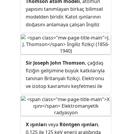
Thomson atom modeli
, atomun
yapısını tanımlayan birkaç bilimsel
modelden biridir. Katot ışınlarının
doğasını anlamaya çalışan İngiliz
fizikçi Joseph John Thomson
tarafından, elektronların parçacık
olarak tanımlamasından kısa bir
süre sonra atomun çekirdeğinin
Sir Joseph John Thomson
, çağdaş
keşfinden önce 1904 yılında ortaya
fiziğin gelişimine büyük katkılarıyla
atıldı. Aynı zamanda
üzümlü kek
tanınan Britanyalı fizikçi. Elektronu
modeli
olarak da bilinen bu model
ve izotop kavramını keşfetmesi ile
atomdaki negatif yüklü
kütle tayfölçerini icat etmesiyle
parçacıkların yerini ve atomların
bilinir. Gazların elektriksel iletkenliği
yüksüzlüğünü açıklamaktadır:
üzerindeki çalışmaları ve elektronu
Modele göre atomda pozitif yüklü
keşfinden dolayı 1906'da Nobel Fizik
bir gövdenin içinde bir kekin
X ışınları
veya
Röntgen ışınları
,
Ödülü ile ödüllendirilmiştir.
içindeki üzümler gibi negatif yüklü
0,125 ile 125 keV enerji aralığında
elektronlar homojen olarak