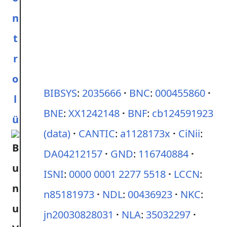
n
t
r
o
BIBSYS
:
2035666
BNC
:
000455860
l
BNE
:
XX1242148
BNF
:
cb124591923
ü
(data)
CANTIC
:
a1128173x
CiNii
:
DA04212157
GND
:
116740884
ISNI
:
0000 0001 2277 5518
LCCN
:
n85181973
NDL
:
00436923
NKC
:
jn20030828031
NLA
:
35032297