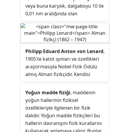
veya buna karşılık, dalgaboyu 10 ile
dağılmıştır.
0,01
nm
aralığında olan
elektromanyetik dalgalar veya
foton demetidir. 30 ile 30.000 PHz
15
(10
hertz) aralığındaki titreşim
sayısı aralığına eşdeğerdir. X ışınları
Philipp Eduard Anton von Lenard
,
özellikle tıpta tanısal amaçlarla
1905'te katot ışınları ve özellikleri
kullanılmaktadırlar. İyonlaştırıcı
araştırmasıyla Nobel Fizik Ödülü
radyasyon sınıfına dahil
almış Alman fizikçidir. Kendisi
olduklarından zararlı olabilirler. X
milliyetçi ve Yahudi aleyhtarı; aktif
ışınları 1895'te Wilhelm Conrad
bir Nazi ideoloji savunucusudur.
Röntgen tarafından Crookes tüpü
Yoğun madde fiziği
, maddenin
1920'lerde Adolf Hitler'i
(Hittorf veya Lenard tüpleri ile de)
yoğun hallerinin fiziksel
desteklemiş ve Nazi döneminde
ile yaptığı deneyler sonucunda
özellikleriyle ilgilenen bir fizik
“Deutsche Physik” hareketinde
keşfedilmiştir. Klasik fizik sınırları
dalıdır. Yoğun madde fizikçileri bu
önemli bir rol-model olmuştur.
içinde, X-ışınları aynı görünür ışık
hallerin davranışını fizik kurallarını
gibi bir elektromanyetik dalga olup,
kullanarak anlamaya çalışır. Bunlar