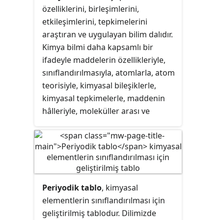
özelliklerini, birleşimlerini,
etkileşimlerini, tepkimelerini
araştıran ve uygulayan bilim dalıdır.
Kimya bilmi daha kapsamlı bir
ifadeyle maddelerin özellikleriyle,
sınıflandırılmasıyla, atomlarla, atom
teorisiyle, kimyasal bileşiklerle,
kimyasal tepkimelerle, maddenin
hâlleriyle, moleküller arası ve
moleküler kuvvetlerle, kimyasal
bağlarla, tepkime kinetiğiyle,
kimyasal dengenin prensipleriyle vb
konularla ilgilenir. Kimyanın en
önemli dalları arasında analitik
kimya, anorganik kimya, organik
Periyodik tablo
, kimyasal
kimya, fizikokimya ve biyokimya
elementlerin sınıflandırılması için
sayılır.
geliştirilmiş tablodur. Dilimizde