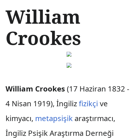
İ
William
ç
e
r
Crookes
i
ğ
e
a
t
l
a
William Crookes
(17 Haziran 1832 -
4 Nisan 1919), İngiliz
fizikçi
ve
kimyacı,
metapsişik
araştırmacı,
İngiliz Psişik Araştırma Derneği