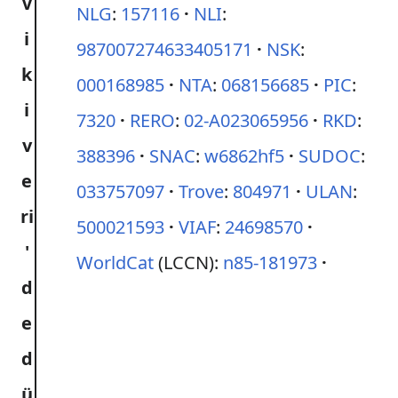
NLG
:
157116
NLI
:
987007274633405171
NSK
:
000168985
NTA
:
068156685
PIC
:
7320
RERO
:
02-A023065956
RKD
:
388396
SNAC
:
w6862hf5
SUDOC
:
033757097
Trove
:
804971
ULAN
:
500021593
VIAF
:
24698570
WorldCat
(LCCN):
n85-181973