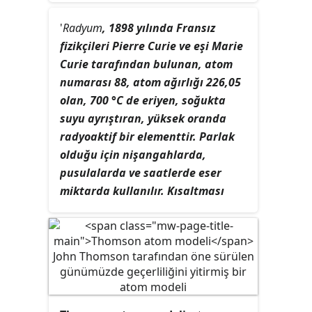
Ödülü'ne layık görülmüş Polonyalı-
Fransız fizikçi ve kimyagerdir.
'
Radyum
, 1898 yılında Fransız
fizikçileri Pierre Curie ve eşi Marie
Curie tarafından bulunan, atom
numarası 88, atom ağırlığı 226,05
olan, 700 °C de eriyen, soğukta
suyu ayrıştıran, yüksek oranda
radyoaktif bir elementtir. Parlak
olduğu için nişangahlarda,
pusulalarda ve saatlerde eser
miktarda kullanılır. Kısaltması
Ra
dır. Radyumu tedbir almadan
kullanmak tehlikelidir; çünkü
sürekli olarak içe işleyen öldürücü
ışınlar çıkarır; radyumun bu
özelliğine
radyoaktiflik
denir.