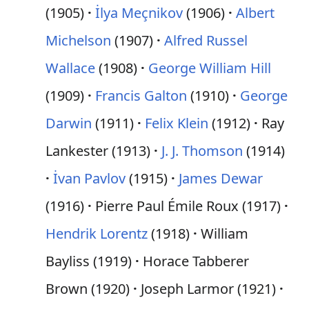
(1905)
İlya Meçnikov
(1906)
Albert
Michelson
(1907)
Alfred Russel
Wallace
(1908)
George William Hill
(1909)
Francis Galton
(1910)
George
Darwin
(1911)
Felix Klein
(1912)
Ray
Lankester (1913)
J. J. Thomson
(1914)
İvan Pavlov
(1915)
James Dewar
(1916)
Pierre Paul Émile Roux (1917)
Hendrik Lorentz
(1918)
William
Bayliss (1919)
Horace Tabberer
Brown (1920)
Joseph Larmor (1921)