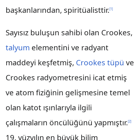
başkanlarından, spiritüalisttir.
[
1
]
Sayısız buluşun sahibi olan Crookes,
talyum
elementini ve radyant
maddeyi keşfetmiş,
Crookes tüpü
ve
Crookes radyometresini icat etmiş
ve atom fiziğinin gelişmesine temel
olan katot ışınlarıyla ilgili
çalışmaların öncülüğünü yapmıştır.
[
2
]
19. yüzyılın en büyük bilim