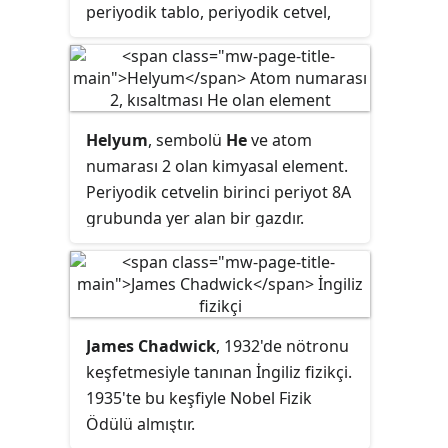
periyodik tablo, periyodik cetvel,
periyodik çizelge, elementler
tablosu gibi birçok şekilde
isimlendirilmiştir. Bu tablo bilinen
bütün elementlerin artan atom
Helyum
, sembolü
He
ve atom
numaralarına göre sıralanışıdır.
numarası 2 olan kimyasal element.
Periyodik cetvelden önce de bu
Periyodik cetvelin birinci periyot 8A
yönde çalışmalar yapılmış olmakla
grubunda yer alan bir gazdır.
birlikte, mucidi genelde Rus
Kokusuz, renksiz bir gazdır ve
kimyager Dmitri Mendeleyev kabul
yanmaz.
edilir. 1869'da Mendeleyev atomları
artan atom ağırlığına göre
sıraladığında belli özelliklerin
James Chadwick
, 1932'de nötronu
tekrarlandığını fark etti. Özellikleri
keşfetmesiyle tanınan İngiliz fizikçi.
tekrarlanan elementleri alt alta
1935'te bu keşfiyle Nobel Fizik
yerleştirdi ve buna grup adını verdi.
Ödülü almıştır.