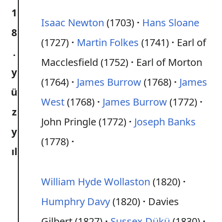
1
Isaac Newton
(1703)
Hans Sloane
8
(1727)
Martin Folkes
(1741)
Earl of
.
Macclesfield (1752)
Earl of Morton
y
(1764)
James Burrow
(1768)
James
ü
West
(1768)
James Burrow
(1772)
z
John Pringle (1772)
Joseph Banks
y
(1778)
ıl
William Hyde Wollaston
(1820)
Humphry Davy
(1820)
Davies
Gilbert (1827)
Sussex Dükü
(1830)