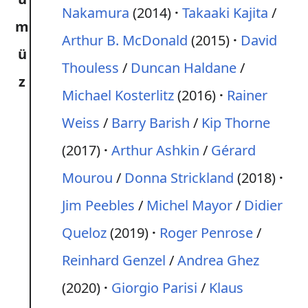
Nakamura
(2014)
Takaaki Kajita
/
m
Arthur B. McDonald
(2015)
David
ü
Thouless
/
Duncan Haldane
/
z
Michael Kosterlitz
(2016)
Rainer
Weiss
/
Barry Barish
/
Kip Thorne
(2017)
Arthur Ashkin
/
Gérard
Mourou
/
Donna Strickland
(2018)
Jim Peebles
/
Michel Mayor
/
Didier
Queloz
(2019)
Roger Penrose
/
Reinhard Genzel
/
Andrea Ghez
(2020)
Giorgio Parisi
/
Klaus