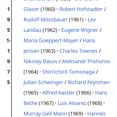
1
Glaser
(1960)
Robert Hofstadter
/
9
Rudolf Mössbauer
(1961)
Lev
5
Landau
(1962)
Eugene Wigner
/
1-
Maria Goeppert-Mayer
/
Hans
1
Jensen
(1963)
Charles Townes
/
9
Nikolay Basov
/
Aleksandr Prohorov
7
(1964)
Shin'ichirō Tomonaga
/
5
Julian Schwinger
/
Richard Feynman
(1965)
Alfred Kastler
(1966)
Hans
Bethe
(1967)
Luis Alvarez
(1968)
Murray Gell-Mann
(1969)
Hannes