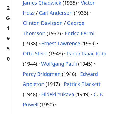
James Chadwick
(1935)
Victor
2
Hess
/
Carl Anderson
(1936)
6-
Clinton Davisson
/
George
1
Thomson
(1937)
Enrico Fermi
9
(1938)
Ernest Lawrence
(1939)
5
Otto Stern
(1943)
Isidor Isaac Rabi
0
(1944)
Wolfgang Pauli
(1945)
Percy Bridgman
(1946)
Edward
Appleton
(1947)
Patrick Blackett
(1948)
Hideki Yukava
(1949)
C. F.
Powell
(1950)