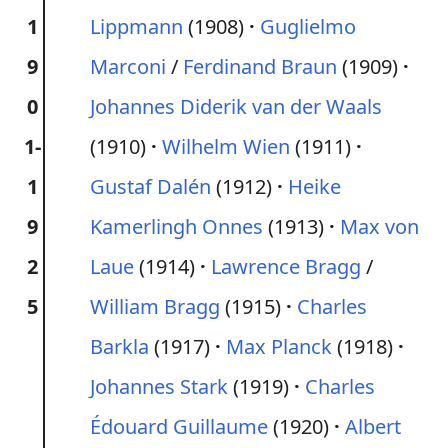
1
Lippmann
(1908)
Guglielmo
9
Marconi
/
Ferdinand Braun
(1909)
0
Johannes Diderik van der Waals
1-
(1910)
Wilhelm Wien
(1911)
1
Gustaf Dalén
(1912)
Heike
9
Kamerlingh Onnes
(1913)
Max von
2
Laue
(1914)
Lawrence Bragg
/
5
William Bragg
(1915)
Charles
Barkla
(1917)
Max Planck
(1918)
Johannes Stark
(1919)
Charles
Édouard Guillaume
(1920)
Albert