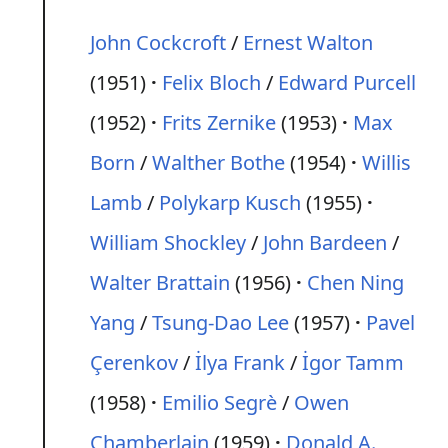
John Cockcroft
/
Ernest Walton
(1951)
Felix Bloch
/
Edward Purcell
(1952)
Frits Zernike
(1953)
Max
Born
/
Walther Bothe
(1954)
Willis
Lamb
/
Polykarp Kusch
(1955)
William Shockley
/
John Bardeen
/
Walter Brattain
(1956)
Chen Ning
Yang
/
Tsung-Dao Lee
(1957)
Pavel
Çerenkov
/
İlya Frank
/
İgor Tamm
(1958)
Emilio Segrè
/
Owen
Chamberlain
(1959)
Donald A.