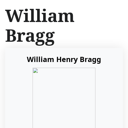
İ
William
ç
e
r
Bragg
i
ğ
e
a
t
William Henry Bragg
l
a