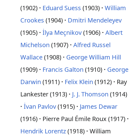
(1902)
Eduard Suess
(1903)
William
Crookes
(1904)
Dmitri Mendeleyev
(1905)
İlya Meçnikov
(1906)
Albert
Michelson
(1907)
Alfred Russel
Wallace
(1908)
George William Hill
(1909)
Francis Galton
(1910)
George
Darwin
(1911)
Felix Klein
(1912)
Ray
Lankester (1913)
J. J. Thomson
(1914)
İvan Pavlov
(1915)
James Dewar
(1916)
Pierre Paul Émile Roux (1917)
Hendrik Lorentz
(1918)
William