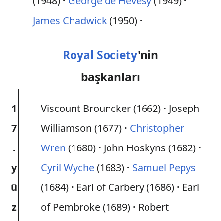
(1948)
George de Hevesy
(1949)
James Chadwick
(1950)
Royal Society
'nin
başkanları
1
Viscount Brouncker (1662)
Joseph
7
Williamson (1677)
Christopher
.
Wren
(1680)
John Hoskyns (1682)
y
Cyril Wyche
(1683)
Samuel Pepys
ü
(1684)
Earl of Carbery (1686)
Earl
z
of Pembroke (1689)
Robert