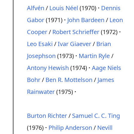
Alfvén
/
Louis Néel
(1970)
Dennis
Gabor
(1971)
John Bardeen
/
Leon
Cooper
/
Robert Schrieffer
(1972)
Leo Esaki
/
Ivar Giaever
/
Brian
Josephson
(1973)
Martin Ryle
/
Antony Hewish
(1974)
Aage Niels
Bohr
/
Ben R. Mottelson
/
James
Rainwater
(1975)
Burton Richter
/
Samuel C. C. Ting
(1976)
Philip Anderson
/
Nevill