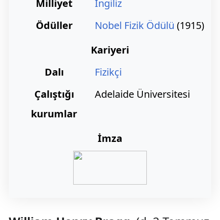
Milliyet
İngiliz
Ödüller
Nobel Fizik Ödülü
(1915)
Kariyeri
Dalı
Fizikçi
Çalıştığı
Adelaide Üniversitesi
kurumlar
İmza