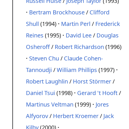
Russell Hulse
/
Joseph Taylor
(1993)
Bertram Brockhouse
/
Clifford
Shull
(1994)
Martin Perl
/
Frederick
Reines
(1995)
David Lee
/
Douglas
Osheroff
/
Robert Richardson
(1996)
Steven Chu
/
Claude Cohen-
Tannoudji
/
William Phillips
(1997)
Robert Laughlin
/
Horst Störmer
/
Daniel Tsui
(1998)
Gerard 't Hooft
/
Martinus Veltman
(1999)
Jores
Alfyorov
/
Herbert Kroemer
/
Jack
Kilby
(2000)