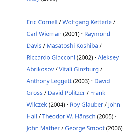
Eric Cornell
/
Wolfgang Ketterle
/
Carl Wieman
(2001)
Raymond
Davis
/
Masatoshi Koshiba
/
Riccardo Giacconi
(2002)
Aleksey
Abrikosov
/
Vitali Ginzburg
/
Anthony Leggett
(2003)
David
Gross
/
David Politzer
/
Frank
Wilczek
(2004)
Roy Glauber
/
John
Hall
/
Theodor W. Hänsch
(2005)
John Mather
/
George Smoot
(2006)