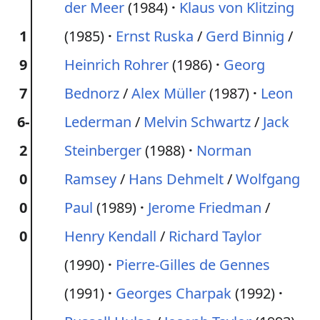
der Meer
(1984)
Klaus von Klitzing
1
(1985)
Ernst Ruska
/
Gerd Binnig
/
9
Heinrich Rohrer
(1986)
Georg
7
Bednorz
/
Alex Müller
(1987)
Leon
6-
Lederman
/
Melvin Schwartz
/
Jack
2
Steinberger
(1988)
Norman
0
Ramsey
/
Hans Dehmelt
/
Wolfgang
0
Paul
(1989)
Jerome Friedman
/
0
Henry Kendall
/
Richard Taylor
(1990)
Pierre-Gilles de Gennes
(1991)
Georges Charpak
(1992)