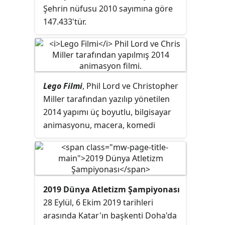
satışa sunulmuştur.
Şehrin nüfusu 2010 sayımına göre
147.433'tür.
Lego Filmi
, Phil Lord ve Christopher
Miller tarafından yazılıp yönetilen
2014 yapımı üç boyutlu, bilgisayar
animasyonu, macera, komedi
filmi. Lego'nun yapı
oyuncaklarından uyarlanan filmin
seslendirme kadrosunda Chris
Pratt, Will Ferrell, Elizabeth
2019 Dünya Atletizm Şampiyonası
Banks, Nick Offerman, Charlie
28 Eylül, 6 Ekim 2019 tarihleri
Day, Liam Neeson ve Morgan
arasında Katar'ın başkenti Doha'da
Freeman yer almaktadır. Film