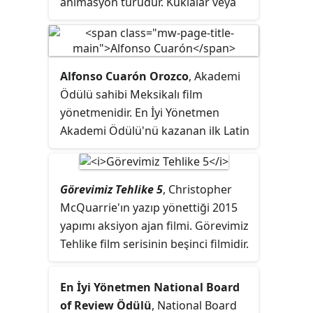
animasyon türüdür. Kuklalar veya
oyun hamuru ile yapılmış modeller
kullanılır. Stop motion tekniği;
kamerayı objeye karşı ayarlayıp tek
kare çekip sonra objeyi biraz
Alfonso Cuarón Orozco
, Akademi
hareket ettirip yeni bir kare çekmek
Ödülü sahibi Meksikalı film
ve bunu tekrarlayarak animasyonu
yönetmenidir. En İyi Yönetmen
tamamlamaktır. Çekilen tek kare
Akademi Ödülü'nü kazanan ilk Latin
resimleri ardı ardına dizip
Amerikalı'dır.
oynatılması ile hareket elde edilir.
Sahneler montajlanarak film
Görevimiz Tehlike 5
, Christopher
tamamlanır. Bu işlemlerin çoğu çizgi
McQuarrie'ın yazıp yönettiği 2015
film tekniği ile aynıdır.
yapımı aksiyon ajan filmi. Görevimiz
Tehlike film serisinin beşinci filmidir.
Filmin başrollerinde Tom Cruise ve
Rebecca Ferguson yer alırken,
En İyi Yönetmen National Board
önceki filmlerden tanıdığımız
of Review Ödülü
, National Board