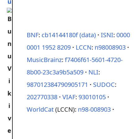
ü
BNF
:
cb14144180f
(data)
ISNI
:
0000
0001 1952 8209
LCCN
:
n98008903
MusicBrainz
:
f7406f61-5601-4720-
8b00-23c3a9b5a509
NLI
:
987012384790905171
SUDOC
:
202770338
VIAF
:
93010105
WorldCat
(LCCN):
n98-008903