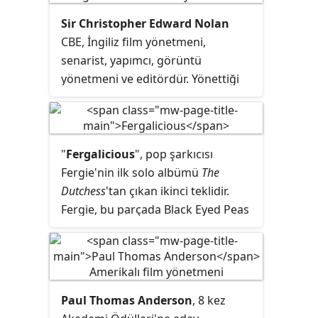
Sir Christopher Edward Nolan
CBE, İngiliz film yönetmeni,
senarist, yapımcı, görüntü
yönetmeni ve editördür. Yönettiği
filmler dünya çapında 6 milyar
dolardan fazla hasılat elde etmiştir.
Ayrıca 36 Oscar adaylığı ve 10 ödülü
vardır. Oppenheimer filmiyle Altın
"
Fergalicious
", pop şarkıcısı
Küre En İyi Yönetmen Ödülü'nü
Fergie'nin ilk solo albümü
The
kazanmıştır.
Dutchess
'tan çıkan ikinci teklidir.
Fergie, bu parçada Black Eyed Peas
grubundan will.i.am ile düet
yapmıştır.
Paul Thomas Anderson
, 8 kez