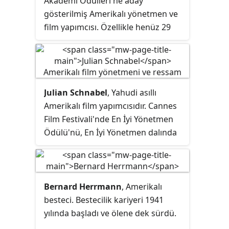
Akademi Ödülleri'ne aday
gösterilmiş Amerikalı yönetmen ve
film yapımcısı. Özellikle henüz 29
yaşında iken yönettiği Magnolia
(film) adlı filmiyle eleştirmenlerden
olumlu not almıştır.
Julian Schnabel
, Yahudi asıllı
Amerikalı film yapımcısıdır. Cannes
Film Festivali'nde En İyi Yönetmen
Ödülü'nü, En İyi Yönetmen dalında
Altın Küre'yi kazanmıştır. Bunun
yanında BAFTA, Akademi Ödülleri,
César Award, Altın Palmiye ve iki
kez Altın Aslan'a aday gösterilmiştir.
Bernard Herrmann
, Amerikalı
Kariyerinde üç film yönetmiştir.
besteci. Bestecilik kariyeri 1941
Javier Bardem'in Oscar'a aday
yılında başladı ve ölene dek sürdü.
gösterildiği
Before Night Falls
ve dört