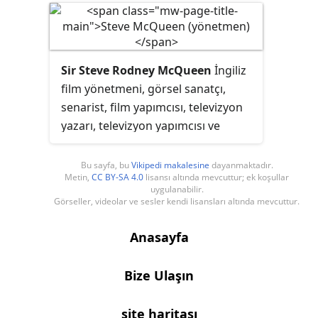
şehridir.
Sir Steve Rodney McQueen
İngiliz
film yönetmeni, görsel sanatçı,
senarist, film yapımcısı, televizyon
yazarı, televizyon yapımcısı ve
televizyon yönetmenidir. Solomon
Northup'un 1853 tarihli kölelik
Bu sayfa, bu
Vikipedi makalesine
dayanmaktadır.
Metin,
CC BY-SA 4.0
lisansı altında mevcuttur; ek koşullar
anılarının uyarlaması olan ödüllü
uygulanabilir.
filmi
12 Years a Slave
(2013) ile
Görseller, videolar ve sesler kendi lisansları altında mevcuttur.
tanınır. Ayrıca 1981 İrlanda açlık
grevi hakkında tarihi bir drama olan
Anasayfa
Açlık
(2008), seks bağımlılığıyla
mücadele eden bir yönetici
Bize Ulaşın
hakkında bir drama olan
Utanç
(2011) ve İngiliz televizyon dizisinin
site haritası