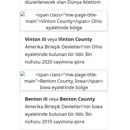
düzenlenecek olan Dünya Atletizm
Warner Animation Group'un 2003
Şampiyonlarının 17. organizasyonu.
yılında yayınladığı
Looney Tunes:
Maceraya Devam
filminden bu yana
yapımcılığını yaptığı ilk film.
Vinton ili
veya
Vinton County
Amerika Birleşik Devletleri'nin Ohio
eyaletinde bulunan bir ildir. İlin
nüfusu 2020 sayımına göre
12,800'dür. İlin merkezi McArthur
şehridir.
Benton ili
veya
Benton County
Amerika Birleşik Devletleri'nin Iowa
eyaletinde bulunan bir ildir. İlin
nüfusu 2010 sayımına göre
26,076'dır. İlin merkezi Vinton