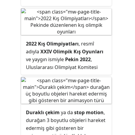
dalda Oscar adaylığı alan
Dalgıç ve
Kelebek
filmleri en bilinen filmleridir.
2022 Kış Olimpiyatları
, resmî
adıyla
XXIV Olimpik Kış Oyunları
ve yaygın ismiyle
Pekin 2022
,
Uluslararası Olimpiyat Komitesi
tarafından Çin'in başkenti Pekin'de
düzenlenen etkinlik.
Duraklı çekim
ya da
stop motion
,
durağan 3 boyutlu objeleri hareket
edermiş gibi gösteren bir