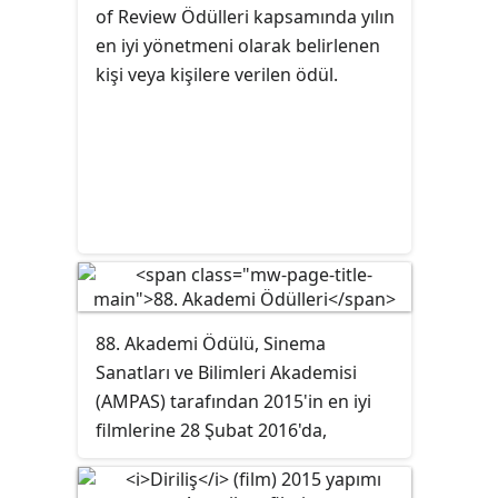
Jeremy Renner, Simon Pegg ve Ving
of Review Ödülleri kapsamında yılın
Rhames yan rollerde yerlerini
en iyi yönetmeni olarak belirlenen
aldılar. Sean Harris ve Alec Baldwin
kişi veya kişilere verilen ödül.
seriye sonradan katılan oyuncular
oldular.
88. Akademi Ödülü, Sinema
Sanatları ve Bilimleri Akademisi
(AMPAS) tarafından 2015'in en iyi
filmlerine 28 Şubat 2016'da,
Hollywood, Kaliforniya'daki Dolby
Theatre'da, Pasifik Zaman Dilimine