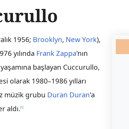
urullo
ralık 1956;
Brooklyn
,
New York
),
1976 yılında
Frank Zappa
'nın
k yaşamına başlayan Cuccurullo,
esi olarak 1980–1986 yılları
liz müzik grubu
Duran Duran
'a
r aldı.
[
1
]