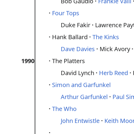
Bob Gaudio
Frankie Valli
Four Tops
Duke Fakir
Lawrence Pay
Hank Ballard
The Kinks
Dave Davies
Mick Avory
1990
The Platters
David Lynch
Herb Reed
Simon and Garfunkel
Arthur Garfunkel
Paul S
The Who
John Entwistle
Keith Moo