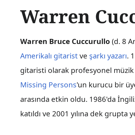
İ
Warren Cucc
ç
e
r
i
ğ
Warren Bruce Cuccurullo
(d. 8 A
e
a
Amerikalı
gitarist
ve
şarkı yazarı
. 
t
l
gitaristi olarak profesyonel müzi
a
Missing Persons
'un kurucu bir üy
arasında etkin oldu. 1986'da İngi
katıldı ve 2001 yılına dek grupta ye