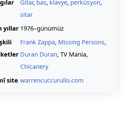
gılar
Gitar
,
bas
,
klavye
,
perküsyon
,
sitar
 yıllar
1976–günümüz
işkili
Frank Zappa
,
Missing Persons
,
ketler
Duran Duran
, TV Mania,
Chicanery
î site
warrencuccurullo.com