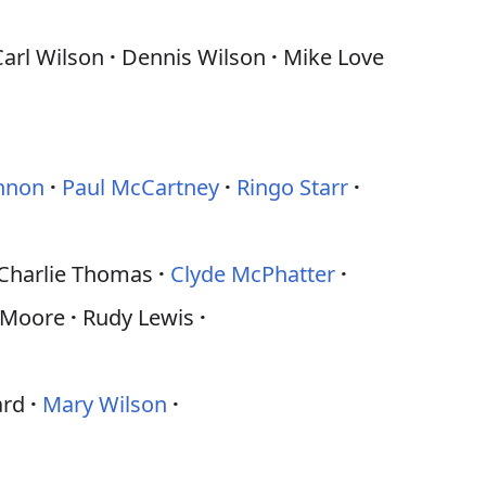
Carl Wilson
Dennis Wilson
Mike Love
nnon
Paul McCartney
Ringo Starr
Charlie Thomas
Clyde McPhatter
 Moore
Rudy Lewis
ard
Mary Wilson