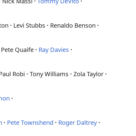
Nick Massi
Tommy DeVito
ton
Levi Stubbs
Renaldo Benson
Pete Quaife
Ray Davies
Paul Robi
Tony Williams
Zola Taylor
imon
n
Pete Townshend
Roger Daltrey