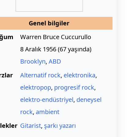
Genel bilgiler
oğum
Warren Bruce Cuccurullo
8 Aralık 1956
(
67 yaşında)
Brooklyn
,
ABD
rzlar
Alternatif rock
,
elektronika
,
elektropop
,
progresif rock
,
elektro-endüstriyel
,
deneysel
rock
,
ambient
lekler
Gitarist
,
şarkı yazarı