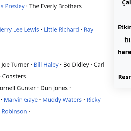
Çal
is Presley
The Everly Brothers
Etkin
Jerry Lee Lewis
Little Richard
Ray
İl
hare
 Joe Turner
Bill Haley
Bo Didley
Carl
 Coasters
Resm
ornell Gunter
Dun Jones
Marvin Gaye
Muddy Waters
Ricky
 Robinson