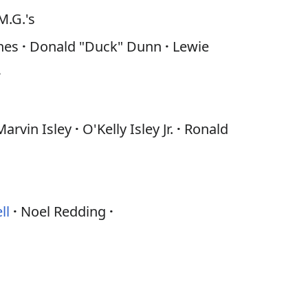
M.G.'s
nes
Donald "Duck" Dunn
Lewie
Marvin Isley
O'Kelly Isley Jr.
Ronald
ll
Noel Redding