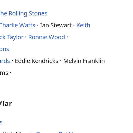
he Rolling Stones
Charlie Watts
Ian Stewart
Keith
ck Taylor
Ronnie Wood
ions
ards
Eddie Kendricks
Melvin Franklin
ams
'lar
s