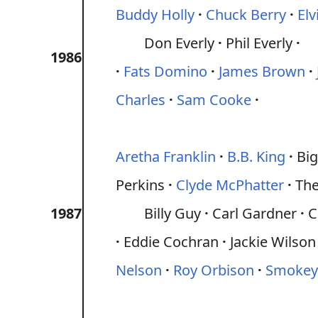
Buddy Holly
Chuck Berry
Elv
Don Everly
Phil Everly
1986
Fats Domino
James Brown
Charles
Sam Cooke
Aretha Franklin
B.B. King
Big
Perkins
Clyde McPhatter
The
1987
Billy Guy
Carl Gardner
C
Eddie Cochran
Jackie Wilson
Nelson
Roy Orbison
Smokey