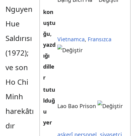
Nguyen
kon
Hue
uştu
ğu,
Saldırısı
Vietnamca
,
Fransızca
yazd
(1972);
ığı
ve son
dille
r
Ho Chi
tutu
Minh
lduğ
Lao Bao Prison
harekâtı
u
yer
dır
askerî personel
,
siyasetçi
,