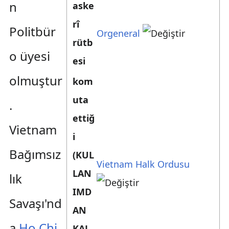
n
aske
rî
Politbür
Orgeneral
rütb
o üyesi
esi
olmuştur
kom
uta
.
ettiğ
Vietnam
i
Bağımsız
(KUL
Vietnam Halk Ordusu
LAN
lık
IMD
Savaşı'nd
AN
a
Ho Chi
KAL