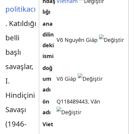
ndaş
Vietnam
politikacı
lığı
. Katıldığı
ana
dilin
belli
Võ Nguyên Giáp
deki
başlı
ismi
savaşlar,
doğ
um
Võ Giáp
I.
adı
Hindiçini
ön
Q118489443
,
Văn
Savaşı
adı
(1946-
Viet