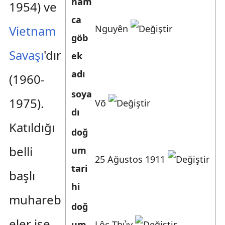
nam
1954) ve
ca
Nguyên
Vietnam
göb
Savaşı
'dır
ek
adı
(1960-
soya
1975).
Võ
dı
Katıldığı
doğ
belli
um
25 Ağustos 1911
tari
başlı
hi
muhareb
doğ
eler ise
um
Lộc Thủy