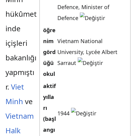
Defence
,
Minister of
hükûmet
Defence
inde
öğre
nim
Vietnam National
içişleri
görd
University
,
Lycée Albert
bakanlığı
üğü
Sarraut
yapmıştı
okul
r.
Viet
aktif
yılla
Minh
ve
rı
1944
Vietnam
(başl
Halk
angı