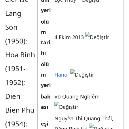
yeri
Lang
ölü
Son
m
4 Ekim 2013
(1950);
tari
hi
Hoa Binh
ölü
(1951-
m
Hanoi
1952);
yeri
Dien
bab
Võ Quang Nghiêm
ası
Bien Phu
Nguyễn Thị Quang Thái
,
(1954);
eşi
Đặng Bích Hà