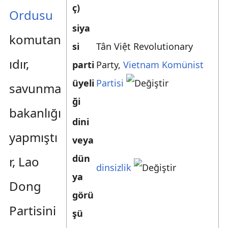
ç)
Ordusu
siya
komutan
si
Tân Việt Revolutionary
ıdır,
parti
Party
,
Vietnam Komünist
üyeli
Partisi
savunma
ği
bakanlığı
dini
yapmıştı
veya
dün
r, Lao
dinsizlik
ya
Dong
görü
Partisini
şü