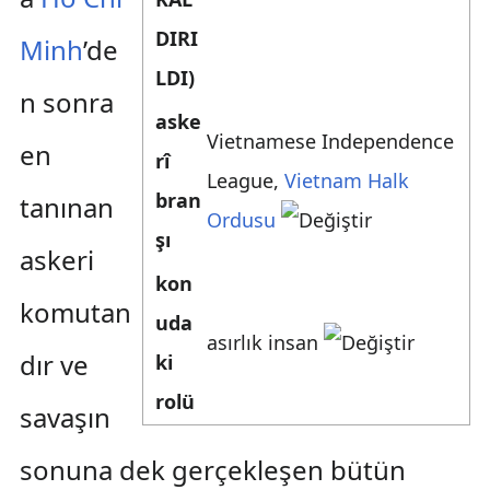
DIRI
Minh
’de
LDI)
n sonra
aske
Vietnamese Independence
en
rî
League
,
Vietnam Halk
bran
tanınan
Ordusu
şı
askeri
kon
komutan
uda
asırlık insan
dır ve
ki
rolü
savaşın
sonuna dek gerçekleşen bütün