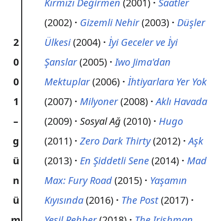
Kırmızı Değirmen
(2001)
Saatler
(2002)
Gizemli Nehir
(2003)
Düşler
2
Ülkesi
(2004)
İyi Geceler ve İyi
0
Şanslar
(2005)
Iwo Jima'dan
0
Mektuplar
(2006)
İhtiyarlara Yer Yok
1
(2007)
Milyoner
(2008)
Aklı Havada
–
(2009)
Sosyal Ağ
(2010)
Hugo
g
(2011)
Zero Dark Thirty
(2012)
Aşk
ü
(2013)
En Şiddetli Sene
(2014)
Mad
n
Max: Fury Road
(2015)
Yaşamın
ü
Kıyısında
(2016)
The Post
(2017)
m
Yeşil Rehber
(2018)
The Irishman