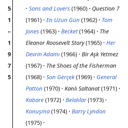
5
Sons and Lovers
(1960)
Question 7
1
(1961)
En Uzun Gün
(1962)
Tom
–
Jones
(1963)
Becket
(1964)
The
1
Eleanor Roosevelt Story
(1965)
Her
9
Devrin Adamı
(1966)
Bir Aşk Yetmez
7
(1967)
The Shoes of the Fisherman
5
(1968)
Son Gerçek
(1969)
General
Patton
(1970)
Kanlı Saltanat
(1971)
Kabare
(1972)
Belalılar
(1973)
Konuşma
(1974)
Barry Lyndon
(1975)