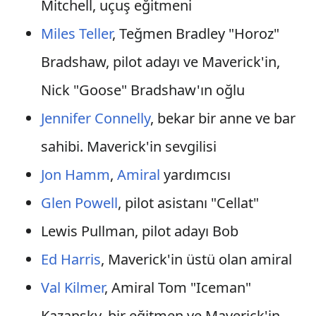
Mitchell, uçuş eğitmeni
Miles Teller
, Teğmen Bradley "Horoz"
Bradshaw, pilot adayı ve Maverick'in,
Nick "Goose" Bradshaw'ın oğlu
Jennifer Connelly
, bekar bir anne ve bar
sahibi. Maverick'in sevgilisi
Jon Hamm
,
Amiral
yardımcısı
Glen Powell
, pilot asistanı "Cellat"
Lewis Pullman, pilot adayı Bob
Ed Harris
, Maverick'in üstü olan amiral
Val Kilmer
, Amiral Tom "Iceman"
Kazansky, bir eğitmen ve Maverick'in