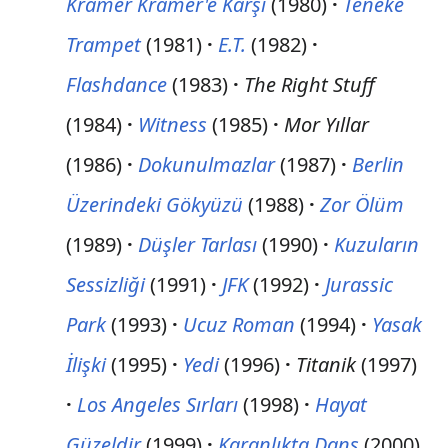
Kramer Kramer'e Karşı
(1980)
Teneke
Trampet
(1981)
E.T.
(1982)
Flashdance
(1983)
The Right Stuff
(1984)
Witness
(1985)
Mor Yıllar
(1986)
Dokunulmazlar
(1987)
Berlin
Üzerindeki Gökyüzü
(1988)
Zor Ölüm
(1989)
Düşler Tarlası
(1990)
Kuzuların
Sessizliği
(1991)
JFK
(1992)
Jurassic
Park
(1993)
Ucuz Roman
(1994)
Yasak
İlişki
(1995)
Yedi
(1996)
Titanik
(1997)
Los Angeles Sırları
(1998)
Hayat
Güzeldir
(1999)
Karanlıkta Dans
(2000)