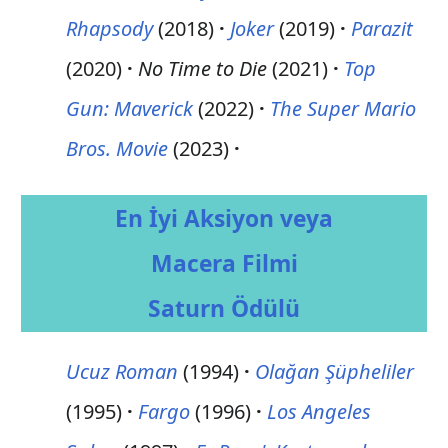
Rhapsody
(2018)
Joker
(2019)
Parazit
(2020)
No Time to Die
(2021)
Top
Gun: Maverick
(2022)
The Super Mario
Bros. Movie
(2023)
En İyi Aksiyon veya
Macera Filmi
Saturn Ödülü
Ucuz Roman
(1994)
Olağan Şüpheliler
(1995)
Fargo
(1996)
Los Angeles