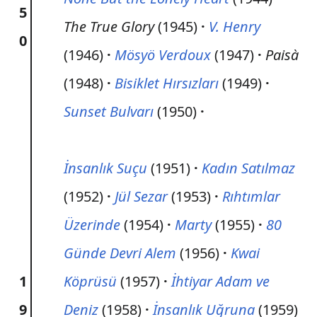
5
The True Glory
(1945)
V. Henry
0
(1946)
Mösyö Verdoux
(1947)
Paisà
(1948)
Bisiklet Hırsızları
(1949)
Sunset Bulvarı
(1950)
İnsanlık Suçu
(1951)
Kadın Satılmaz
(1952)
Jül Sezar
(1953)
Rıhtımlar
Üzerinde
(1954)
Marty
(1955)
80
Günde Devri Alem
(1956)
Kwai
1
Köprüsü
(1957)
İhtiyar Adam ve
9
Deniz
(1958)
İnsanlık Uğruna
(1959)