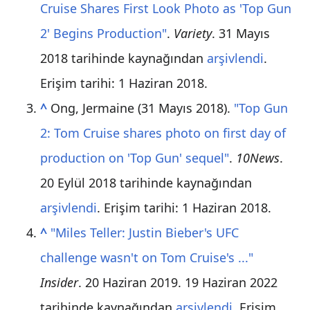
Cruise Shares First Look Photo as 'Top Gun
2' Begins Production"
.
Variety
. 31 Mayıs
2018 tarihinde kaynağından
arşivlendi
.
Erişim tarihi:
1 Haziran
2018
.
^
Ong, Jermaine (31 Mayıs 2018).
"Top Gun
2: Tom Cruise shares photo on first day of
production on 'Top Gun' sequel"
.
10News
.
20 Eylül 2018 tarihinde kaynağından
arşivlendi
. Erişim tarihi:
1 Haziran
2018
.
^
"Miles Teller: Justin Bieber's UFC
challenge wasn't on Tom Cruise's ..."
Insider
. 20 Haziran 2019. 19 Haziran 2022
tarihinde kaynağından
arşivlendi
. Erişim