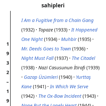
sahipleri
I Am a Fugitive from a Chain Gang
(1932)
Topaze
(1933)
It Happened
One Night
(1934)
Muhbir
(1935)
1
Mr. Deeds Goes to Town
(1936)
9
Night Must Fall
(1937)
The Citadel
3
(1938)
Nazi Casusunun İtirafı
(1939)
2
Gazap Üzümleri
(1940)
Yurttaş
–
Kane
(1941)
In Which We Serve
1
(1942)
The Ox-Bow Incident
(1943)
9
None But the Lonely Heart
(1944)