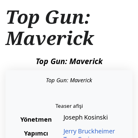
İ
Top Gun:
ç
e
r
Maverick
i
ğ
e
a
t
Top Gun: Maverick
l
a
Top Gun: Maverick
Teaser afişi
Joseph Kosinski
Yönetmen
Jerry Bruckheimer
Yapımcı