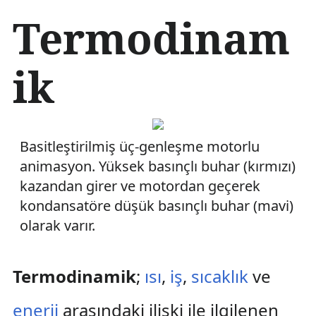
İ
Termodinam
ç
e
r
ik
i
ğ
e
a
t
Basitleştirilmiş üç-genleşme motorlu
l
a
animasyon. Yüksek basınçlı buhar (kırmızı)
kazandan girer ve motordan geçerek
kondansatöre düşük basınçlı buhar (mavi)
olarak varır.
Termodinamik
;
ısı
,
iş
,
sıcaklık
ve
enerji
arasındaki ilişki ile ilgilenen