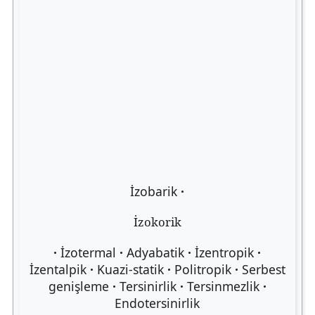
İzobarik
İzokorik
İzotermal
Adyabatik
İzentropik
İzentalpik
Kuazi-statik
Politropik
Serbest
genişleme
Tersinirlik
Tersinmezlik
Endotersinirlik