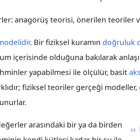
irler: anagörüş teorisi, önerilen teoriler v
modelidir
. Bir fiziksel kuramın
doğruluk 
 içerisinde olduğuna bakılarak anlaşılır.
hminler yapabilmesi ile ölçülür, basit
ak
klıdır; fiziksel teoriler gerçeği modeller
unurlar.
değerler arasındaki bir ya da birden
“
eminin kendi kütlesi kadar bir su ile