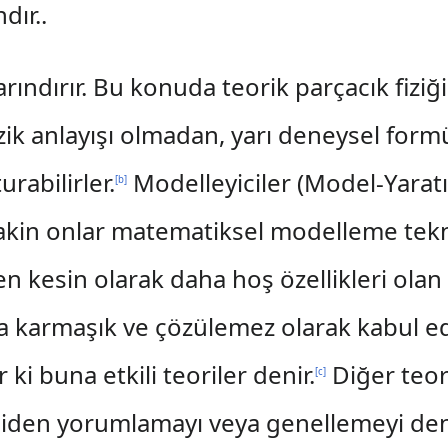
dır..
arındırır. Bu konuda teorik parçacık fizi
ik anlayışı olmadan, yarı deneysel form
rabilirler.
Modelleyiciler (Model-Yaratıcı
[
b
]
kin onlar matematiksel modelleme tekni
n kesin olarak daha hoş özellikleri olan
azla karmaşık ve çözülemez olarak kabul edi
ki buna etkili teoriler denir.
Diğer teor
[
c
]
eniden yorumlamayı veya genellemeyi dene