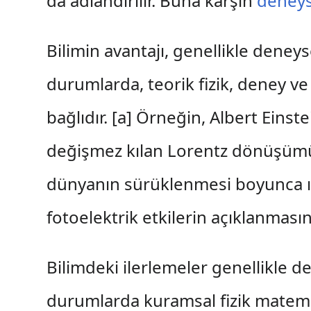
da adlandırılır. Buna karşın
deneyse
Bilimin avantajı, genellikle deneyse
durumlarda, teorik fizik, deney v
bağlıdır. [a] Örneğin, Albert Einste
değişmez kılan Lorentz dönüşümü 
dünyanın sürüklenmesi boyunca ışı
fotoelektrik etkilerin açıklanmas
Bilimdeki ilerlemeler genellikle de
durumlarda kuramsal fizik matema