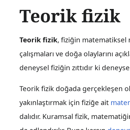
İ
Teorik fizik
ç
e
r
i
ğ
Teorik fizik
, fiziğin matematiksel
e
a
çalışmaları ve doğa olaylarını açık
t
l
deneysel fiziğin zıttıdır ki deneysel
a
Teorik fizik doğada gerçekleşen o
yakınlaştırmak için fiziğe ait
matem
dalıdır. Kuramsal fizik, matematiğ