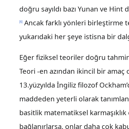
doğru sayıldı bazı Yunan ve Hint dü
Ancak farklı yönleri birleştirme t
[
6
]
yukarıdaki her şeye istisna bir dalg
Eğer fiziksel teoriler doğru tahminl
Teori -en azından ikincil bir amaç 
13.yüzyılda İngiliz filozof Ockha
maddeden yeterli olarak tanımlanabi
basitlik matematiksel karmaşıklık 
bağlanırlarsa, onlar daha çok kabu