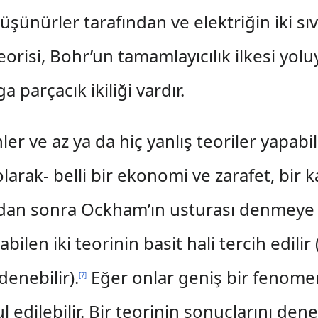
şünürler tarafından ve elektriğin iki sıv
eorisi, Bohr’un tamamlayıcılık ilkesi yolu
a parçacık ikiliği vardır.
er ve az ya da hiç yanlış teoriler yapabili
olarak- belli bir ekonomi ve zarafet, bir
m’dan sonra Ockham’ın usturası denmeye 
len iki teorinin basit hali tercih edilir
denebilir).
Eğer onlar geniş bir fenome
[
7
]
l edilebilir. Bir teorinin sonuçlarını den