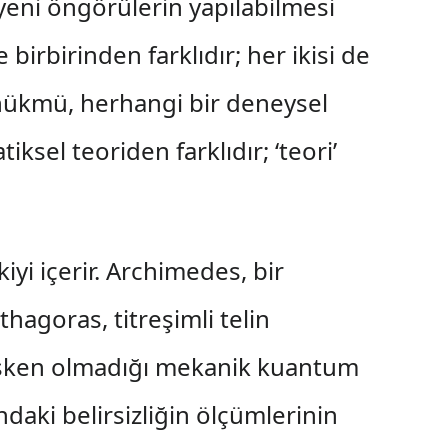
ş yeni öngörülerin yapılabilmesi
 birbirinden farklıdır; her ikisi de
 hükmü, herhangi bir deneysel
iksel teoriden farklıdır; ‘teori’
şkiyi içerir. Archimedes, bir
hagoras, titreşimli telin
değişken olmadığı mekanik kuantum
aki belirsizliğin ölçümlerinin