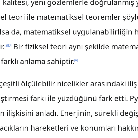
ğin kalitesi, yeni gözlemlerle doğrulanmı
iksel teori ile matematiksel teoremler şöyle
lsa da, matematiksel uygulanabilirliğin
r.
Bir fiziksel teori aynı şekilde matemat
[
2
]
[
3
]
arklı anlama sahiptir.
[
a
]
çeşitli ölçülebilir nicelikler arasındaki ili
tirmesi farkı ile yüzdüğünü fark etti. Pyt
n ilişkisini anladı. Enerjinin, sürekli 
ıkların hareketleri ve konumları hakkınd