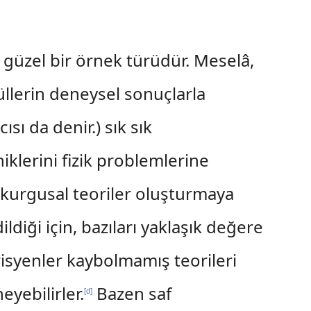
ği güzel bir örnek türüdür. Meselâ,
üllerin deneysel sonuçlarla
sı da denir.) sık sık
klerini fizik problemlerine
 kurgusal teoriler oluşturmaya
ldiği için, bazıları yaklaşık değere
isyenler kaybolmamış teorileri
yebilirler.
Bazen saf
[
d
]