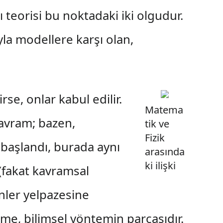
ı teorisi bu noktadaki iki olgudur.
yla modellere karşı olan,
rse, onlar kabul edilir.
Matema
 kavram; bazen,
tik ve
Fizik
başlandı, burada aynı
arasında
ki ilişki
 (fakat kavramsal
nler yelpazesine
eme, bilimsel yöntemin parçasıdır.