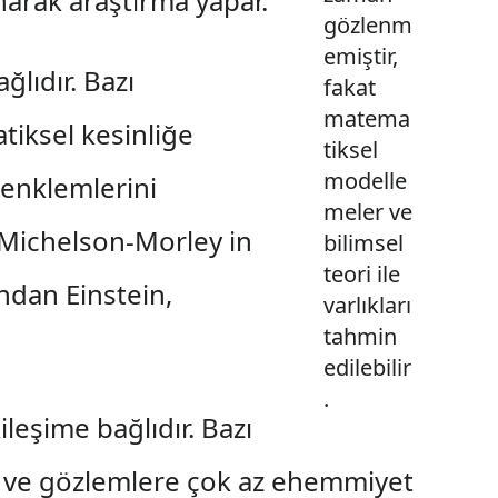
narak araştırma yapar.
gözlenm
emiştir,
ğlıdır. Bazı
fakat
matema
tiksel kesinliğe
tiksel
modelle
 denklemlerini
meler ve
 Michelson-Morley in
bilimsel
teori ile
ndan Einstein,
varlıkları
tahmin
edilebilir
.
ileşime bağlıdır. Bazı
ey ve gözlemlere çok az ehemmiyet