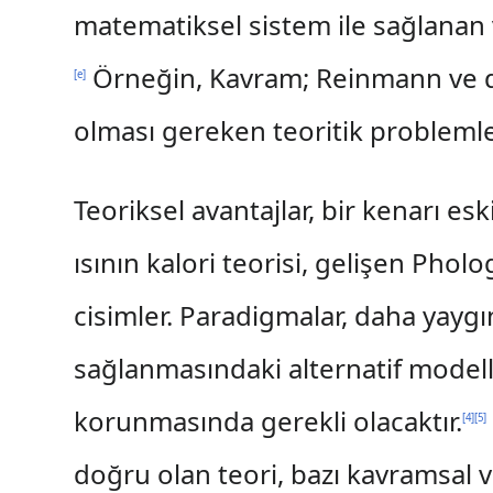
matematiksel sistem ile sağlanan v
Örneğin, Kavram; Reinmann ve diğ
[
e
]
olması gereken teoritik problemler
Teoriksel avantajlar, bir kenarı es
ısının kalori teorisi, gelişen P
cisimler. Paradigmalar, daha yayg
sağlanmasındaki alternatif modell
korunmasında gerekli olacaktır.
[
4
]
[
5
]
doğru olan teori, bazı kavramsal v