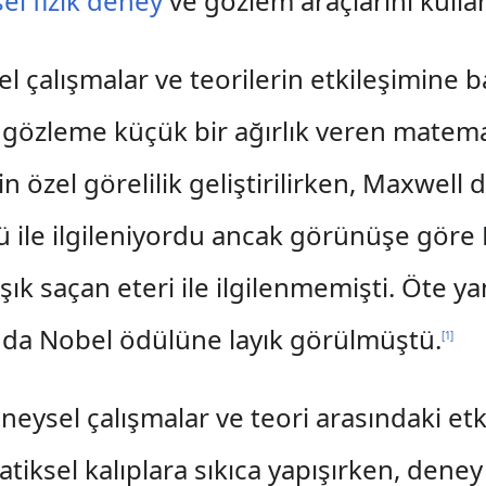
l fizik
deney
ve gözlem araçlarını kulla
l çalışmalar ve teorilerin etkileşimine ba
e gözleme küçük bir ağırlık veren matema
in özel görelilik geliştirilirken, Maxwell
ile ilgileniyordu ancak görünüşe göre
k saçan eteri ile ilgilenmemişti. Öte ya
ında Nobel ödülüne layık görülmüştü.
[
1
]
neysel çalışmalar ve teori arasındaki etk
tiksel kalıplara sıkıca yapışırken, den