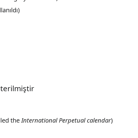
lanıldı)
erilmiştir
lled the
International Perpetual calendar
)