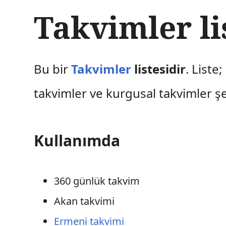
İ
Takvimler li
ç
e
r
i
ğ
Bu bir
Takvimler
listesidir
. Liste
e
a
takvimler ve kurgusal takvimler şek
t
l
a
Kullanımda
360 günlük takvim
Akan takvimi
Ermeni takvimi