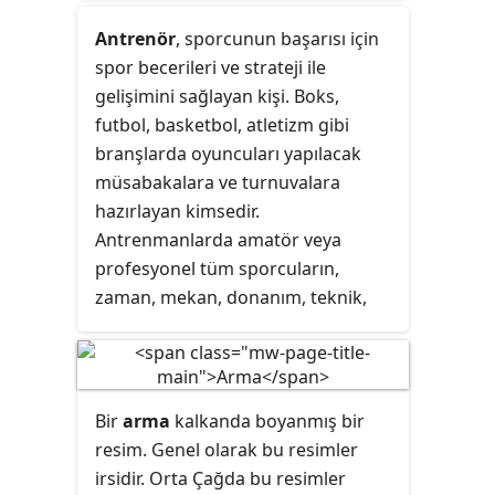
olarak adlandırılır.
verilmiştir.
Eyaleti'nin kaldırılmasıyla
Antrenör
, sporcunun başarısı için
kurulmuştur. İdari merkezi Trabzon
spor becerileri ve strateji ile
olan vilayet, Alaçam'dan Çürüksu'ya
gelişimini sağlayan kişi. Boks,
kadar Karadeniz kıyı şeridi boyunca
futbol, basketbol, atletizm gibi
uzanıyordu. Dört
sancaktan
branşlarda oyuncuları yapılacak
oluşuyordu ve Gümüşhane sancağı
müsabakalara ve turnuvalara
dışındaki üç sancağın Karadeniz'e
hazırlayan kimsedir.
kıyısı bulunuyordu.
Antrenmanlarda amatör veya
profesyonel tüm sporcuların,
zaman, mekan,
donanım
, teknik,
taktik
gibi değişkenleri de göz
önüne alarak yeterli düzeye
çıkarmakla yükümlüdür.
Bir
arma
kalkanda boyanmış bir
resim. Genel olarak bu resimler
irsidir. Orta Çağda bu resimler