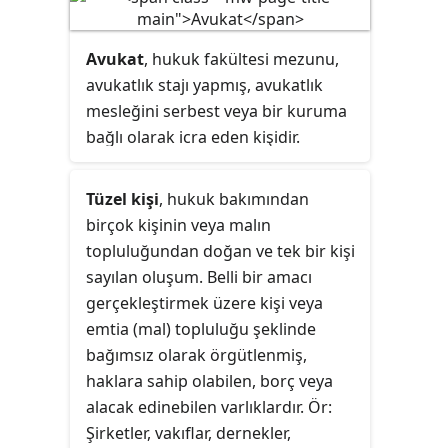
öldürme
olarak nitelenir. Öldüren
kişiye katil denir.
Avukat
, hukuk fakültesi mezunu,
avukatlık stajı yapmış, avukatlık
mesleğini serbest veya bir kuruma
bağlı olarak icra eden kişidir.
Avukatın eş anlamlıları
aklavcı
ve
vekil
sözcükleridir. Eski kullanımda
Tüzel kişi
, hukuk bakımından
muhami
denirdi. Avukatların
birçok kişinin veya malın
faaliyette bulunması için baroya
topluluğundan doğan ve tek bir kişi
kaydolmaları zorunludur. Genellikle
sayılan oluşum. Belli bir amacı
çalıştıkları şehirde bulunan baroya
gerçekleştirmek üzere kişi veya
kayıtlı olarak faaliyet gösterirler.
emtia (mal) topluluğu şeklinde
Avukat, uyuşmazlıkların
bağımsız olarak örgütlenmiş,
doğumundan başlayarak,
haklara sahip olabilen, borç veya
mahkeme aşaması ve hakkın
alacak edinebilen varlıklardır. Ör:
teslimine kadar olan süreçte kişileri
Şirketler, vakıflar, dernekler,