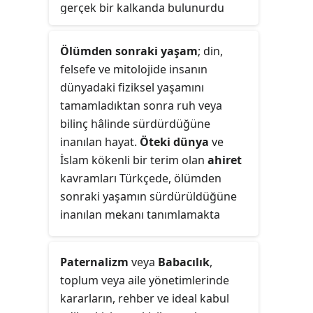
gerçek bir kalkanda bulunurdu
ancak bugün genel olarak resmî
armalar kâğıtta belirtmiş ya da
Ölümden sonraki yaşam
; din,
boyanmıştır.
felsefe ve mitolojide insanın
dünyadaki fiziksel yaşamını
tamamladıktan sonra ruh veya
bilinç hâlinde sürdürdüğüne
inanılan hayat.
Öteki dünya
ve
İslam kökenli bir terim olan
ahiret
kavramları Türkçede, ölümden
sonraki yaşamın sürdürüldüğüne
inanılan mekanı tanımlamakta
kullanılır.
Paternalizm
veya
Babacılık
,
toplum veya aile yönetimlerinde
kararların, rehber ve ideal kabul