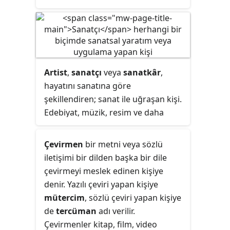
temsil eder. Avukat sadece iş ve
belediyeler, üniversiteler. Bir
dava takibi yapmaz, aynı zamanda
ülkedeki en büyük tüzel kişilik
hukuki konularda hukuk
devlettir. Gerçek kişi olmadıkları
danışmanı, zabıt kâtibi, hakemlik,
hâlde gerçek kişi gibi işlem görürler.
arabuluculuk, mübaşir, arzuhâlci,
Kendilerini oluşturan ortaklardan,
halk noteri görevlerini de yerine
üyelerden veya
Artist
,
sanatçı
veya
temsilcilerden
sanatkâr
,
getirebilir.
bağımsızdırlar. Örneğin
hayatını sanatına göre
üniversitenin mal varlığı rektöre
şekillendiren; sanat ile uğraşan kişi.
değil, üniversite tüzel kişiliğine aittir.
Edebiyat, müzik, resim ve daha
birçok farklı sanat dalı ile uğraşan
kişiler için kullanılan ortak ad.
Çevirmen
bir metni veya sözlü
iletişimi bir dilden başka bir dile
çevirmeyi meslek edinen kişiye
denir. Yazılı çeviri yapan kişiye
mütercim
, sözlü çeviri yapan kişiye
de
tercüman
adı verilir.
Çevirmenler kitap, film, video