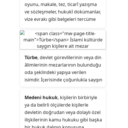
oyunu, makale, tez, ticarî yazışma
ve sözleşmeler, hukukî dokümanlar,
vize evrakı gibi
belgeleri
tercüme
eden veya toplantılarda,
seminerlerde, konferanslarda ardıl
veya eş zamanlı çeviri yapan
kişilerdir.
Türbe
, devlet görevlilerinin veya din
âlimlerinin mezarlarının bulunduğu
oda şeklindeki yapıya verilen
isimdir. İçerisinde çoğunlukla saygın
kişilerin gömülü olduğu anıtsal
tarihi mezarlar için de
türbe
kelimesi
Medeni hukuk
, kişilerin birbiriyle
kullanılır.
ya da belirli ölçülerde kişilerle
devletin doğrudan veya dolaylı özel
ilişkilerinin kamu hukuku gibi başka
bir hukuk dalının konusuna