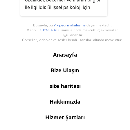
ile ilgilidir. Bilişsel psikoloji için
önemli bir çalışma alanıdır.
Literatürde müzik, satranç, spor
Bu sayfa, bu
Vikipedi makalesine
dayanmaktadır.
gibi alanlardaki uzmanlıkla ilgili
Metin,
CC BY-SA 4.0
lisansı altında mevcuttur; ek koşullar
uygulanabilir.
çalışmalar yapılmaktadır.
Görseller, videolar ve sesler kendi lisansları altında mevcuttur.
Anasayfa
Bize Ulaşın
site haritası
Hakkımızda
Hizmet Şartları