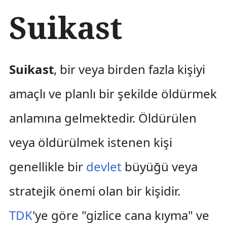
İ
Suikast
ç
e
r
i
ğ
Suikast
, bir veya birden fazla kişiyi
e
a
amaçlı ve planlı bir şekilde öldürmek
t
l
anlamına gelmektedir. Öldürülen
a
veya öldürülmek istenen kişi
genellikle bir
devlet
büyüğü veya
stratejik önemi olan bir kişidir.
TDK
'ye göre "gizlice cana kıyma" ve