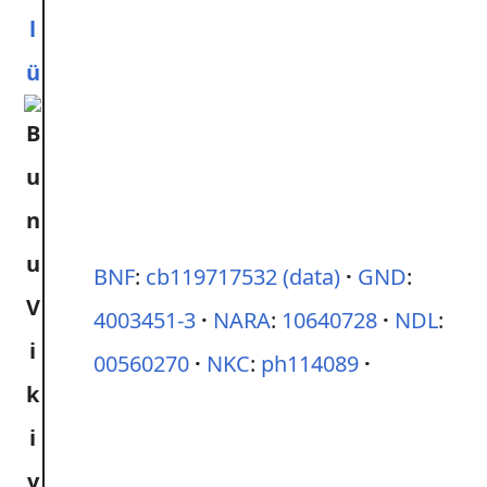
l
ü
BNF
:
cb119717532
(data)
GND
:
4003451-3
NARA
:
10640728
NDL
:
00560270
NKC
:
ph114089