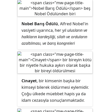
Oikarinen tarafından yazılmıştır.
Günümüzde IRC dünyanın hemen
her yerindeki insanların kullandığı
Nobel Barış Ödülü
, Alfred Nobel'in
bir platform haline gelmiştir.
vasiyeti uyarınca, her yıl
ulusların ve
halkların kardeşliği, silah ve orduların
azaltılması, ve barış kongreleri
düzenlemek için en çok çaba sarfeden
kişi, kişiler veya kuruluşlara verilir.
Cinayet
, bir kimsenin başka bir
kimseyi bilerek öldürmesi eylemidir.
Çoğu ülkede müebbet hapis ya da
idam cezasıyla sonuçlanmaktadır.
Hukuken öldürme
veya
kasten