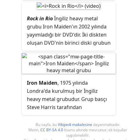
Eylül 1998 tarihinde piyasaya
çıkmıştır.
Ed Hunter
albüm ve
bilgisayar oyunun hazırlanması
Rock in Rio
İngiliz heavy metal
sırasında yapılan ankette Iron
grubu Iron Maiden'ın 2002 yılında
Maiden'ın en beğenilen şarkıları
yayımladığı bir DVD'dir. İki diskten
arasına girmiştir.
Man on the Edge
ile
oluşan DVD'nin birinci diski grubun
birlikte Blaze Bayley döneminden
19 Ocak 2001 günü Brezilya'da Rock
Edward the Great
toplama albümüne
in Rio festivalinde 250.000 seyirci
giren iki şarkıdan biridir.
önünde verdiği konserin
görüntülerinden oluşur. İkinci
Iron Maiden
, 1975 yılında
diskte ise grupla yapılmış
Londra'da kurulmuş bir İngiliz
röportajlar, kısa bir belgesel ve
heavy metal grubudur. Grup basçı
grubun resmî fotoğrafçısı Ross
Steve Harris tarafından
Halfin'in çektiği fotoğraflar bulunur.
kurulmuştur. Bugüne kadar 16
DVD'nin montajı basçı Steve Harris
stüdyo albümü, 11 canlı albüm, 4 EP
tarafından yapılmıştır.
Bu sayfa, bu
Vikipedi makalesine
dayanmaktadır.
Metin,
CC BY-SA 4.0
lisansı altında mevcuttur; ek koşullar
ve 7 derleme albüm olmak üzere
uygulanabilir.
toplamda 38 albüm yayımlayan