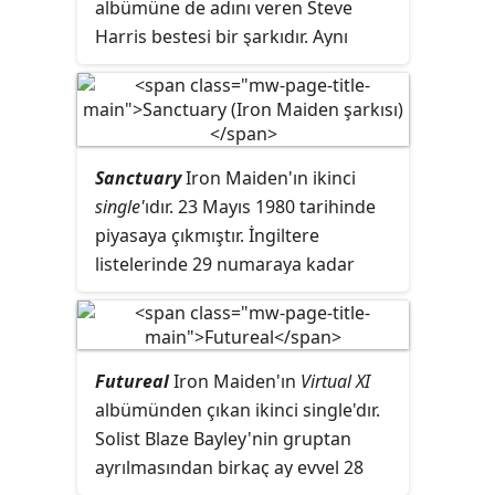
albümüne de adını veren Steve
yükselmiştir.
Harris bestesi bir şarkıdır. Aynı
zamanda albümden çıkan ikinci
single'dır. Steve Harris şarkıyı
gördüğü bir kabustan esinlenerek
yazmıştır. Iron Maiden konserlerinin
Sanctuary
Iron Maiden'ın ikinci
vazgeçilmez parçalarındandır.
single'
ıdır. 23 Mayıs 1980 tarihinde
piyasaya çıkmıştır. İngiltere
listelerinde 29 numaraya kadar
yükselmiştir. Şarkı grubun ilk
albümünün ABD baskısında da yer
alır ancak albümün Avrupa ve
İngiltere baskılarında bulunmaz.
Futureal
Iron Maiden'ın
Virtual XI
1998 yılında albümün İngiltere'de
albümünden çıkan ikinci single'dır.
yapılan yeni baskısına şarkı
Solist Blaze Bayley'nin gruptan
eklenmiştir.
ayrılmasından birkaç ay evvel 28