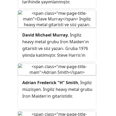
kadar yükselmiştir.
tarihinde yayımlanmıştır.
Powerslave ile
Live After Death
'in
başarılarının ardından çıkan albüm,
Iron Maiden'ın gitar synthesizerı
kullandığı ilk albümüdür. Bir sonraki
David Michael Murray
, İngiliz
albüm olan Seventh Son of a
heavy metal grubu Iron Maiden'ın
Seventh Son ile birlikte bu
gitaristi ve söz yazarı. Gruba 1976
özelliklerinden dolayı ayrı bir
yılında katılmıştır. Steve Harris'in
havaya sahiptirler. Grubun vokalisti
dışında Iron Maiden'ın tüm
Bruce Dickinson'ın World Slavery
albümlerinde yer alan tek
Tour sırasında yaptığı akustik
elemandır.
albüm önerisi, grup tarafından
reddedildiğinden, Bruce
Adrian Frederick "H" Smith
, İngiliz
Dickinson'ın yazdığı materyaller
müzisyen. İngiliz heavy metal grubu
albümde yer almaz ve vokalistin
Iron Maiden'ın gitaristidir.
yazdığı hiçbir parça albümde
bulunmaz. Adrian Smith'in yazdığı