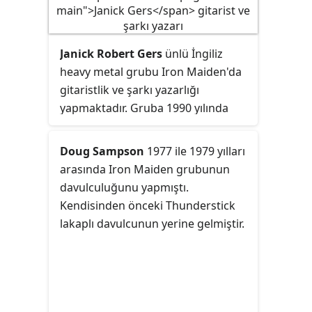
parçalar albümde çok büyük etkiye
sahiptir. Smith'in yazdığı
parçalardan ikisi, Wasted Years ile
Janick Robert Gers
ünlü İngiliz
Stranger in a Strange Land
heavy metal grubu Iron Maiden'da
albümden single olarak çıkmışlardır.
gitaristlik ve şarkı yazarlığı
yapmaktadır. Gruba 1990 yılında
Adrian Smith'in yerine gelmiştir.
Gruba katılmadan önce aynı yıl
Doug Sampson
1977 ile 1979 yılları
solist Bruce Dickinson'ın ilk solo
arasında Iron Maiden grubunun
çalışması olan
Tattooed Millionaire
davulculuğunu yapmıştı.
albümünde çalmıştı. Geçmişte Deep
Kendisinden önceki Thunderstick
Purple grubunun solisti Ian Gillan'ın
lakaplı davulcunun yerine gelmiştir.
Gillan adlı grubunda yer almıştır.