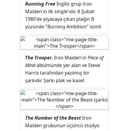
Running Free
İngiliz grup Iron
Maiden'ın ilk single'ıdır. 8 Şubat
1980'de piyasaya çıkan plağın B
yüzünde "Burning Ambition" isimli
parça yer alır. Şarkı Steve Harris ve
Paul Di'Anno tarafından yazılmıştır.
Grubun ilk albümü
Iron Maiden'
da
üçüncü şarkıdır. İngiltere'de 34
The Trooper
,
Iron Maiden'ın
Piece of
numaraya çıkmıştır.
Mind
albümünde yer alan ve Steve
Harris tarafından yazılmış bir
şarkıdır. Şarkı plak ve kaset
formatlarında albümün B tarafının
ilk şarkısıdır. Aynı zamanda
albümden çıkan ikinci single'dır.
Single olarak 20 Haziran 1983
The Number of the Beast
Iron
tarihinde yayımlanmıştır. İngiltere
Maiden grubunun üçüncü stüdyo
listelerinde 12 numaraya kadar