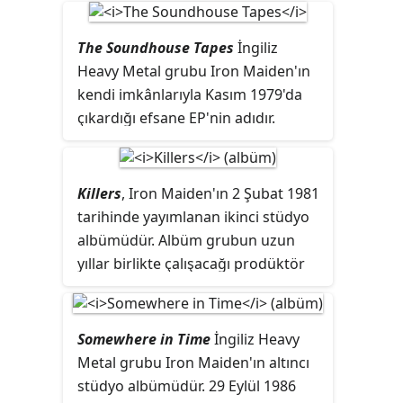
The Soundhouse Tapes
İngiliz
Heavy Metal grubu Iron Maiden'ın
kendi imkânlarıyla Kasım 1979'da
çıkardığı efsane EP'nin adıdır.
Grubun Cambridge'deki Spaceward
Stüdyosu'nda kaydettiği
demolardan oluşur.
Killers
, Iron Maiden'ın 2 Şubat 1981
tarihinde yayımlanan ikinci stüdyo
albümüdür. Albüm grubun uzun
yıllar birlikte çalışacağı prodüktör
Martin Birch ile yaptığı ilk
çalışmadır. Aynı zamanda gitarist
Adrian Smith'in Iron Maiden ile
Somewhere in Time
İngiliz Heavy
yaptığı ilk stüdyo albümüdür. Albüm
Metal grubu Iron Maiden'ın altıncı
İngiltere listelerinde 12 numaraya
stüdyo albümüdür. 29 Eylül 1986