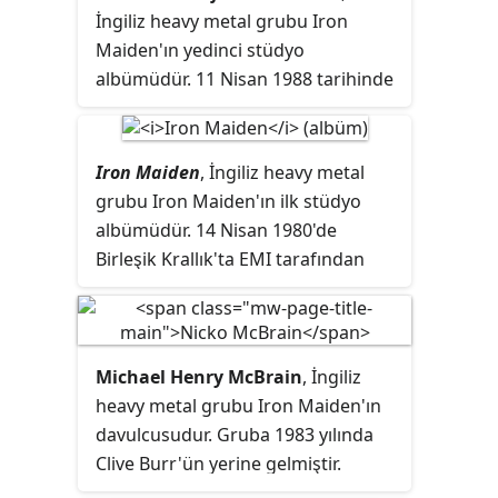
İngiliz heavy metal grubu Iron
kendi kendine öğrenmiştir. Kendisi
Maiden'ın yedinci stüdyo
fanatik bir West Ham United
albümüdür. 11 Nisan 1988 tarihinde
taraftarıdır.
yayımlanmıştır. Adrian Smith'in 1999
yılında gruba dönmeden önce
yaptığı son albümdür.
Iron Maiden
, İngiliz heavy metal
Prodüktörlüğünü Martin Birch
grubu Iron Maiden'ın ilk stüdyo
yapmıştır.
albümüdür. 14 Nisan 1980'de
Birleşik Krallık'ta EMI tarafından
albümüm bu basımında
"Sanctuary" yer almaz. Şarkı,
Amerika Birleşik Devletleri'ndeki
basımda 7. ve 1998'de yapılan yeni
Michael Henry McBrain
, İngiliz
sürümlerde ise 2. sırada yer almıştır.
heavy metal grubu Iron Maiden'ın
davulcusudur. Gruba 1983 yılında
Clive Burr'ün yerine gelmiştir.