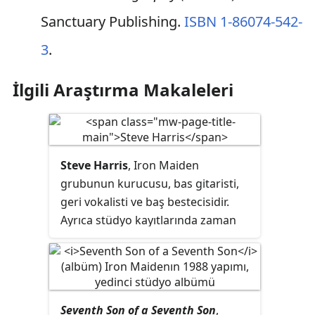
Sanctuary Publishing.
ISBN 1-86074-542-
3
.
İlgili Araştırma Makaleleri
Steve Harris
, Iron Maiden
grubunun kurucusu, bas gitaristi,
geri vokalisti ve baş bestecisidir.
Ayrıca stüdyo kayıtlarında zaman
zaman klavye de çalar. Grubu 1975
yılında kurmuştur. Dave Murray ile
birlikte grubun ilk albümünde yer
alan kadroda değişmeyen iki
Seventh Son of a Seventh Son
,
elemandan biridir. Bas gitar çalmayı