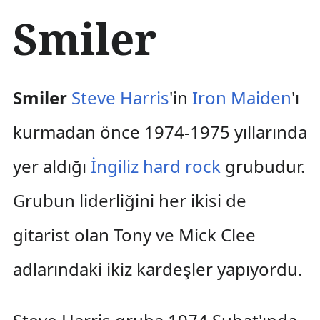
İ
Smiler
ç
e
r
i
ğ
Smiler
Steve Harris
'in
Iron Maiden
'ı
e
a
kurmadan önce 1974-1975 yıllarında
t
l
yer aldığı
İngiliz
hard rock
grubudur.
a
Grubun liderliğini her ikisi de
gitarist olan Tony ve Mick Clee
adlarındaki ikiz kardeşler yapıyordu.