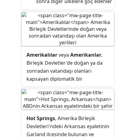
sonra diğer ülkelere göç edenler
Amerikalılar
veya
Amerikanlar
,
Birleşik Devletler'de doğan ya da
sonradan vatandaşı olanları
kapsayan diplomatik bir
topluluktur. Birleşik Devletler,
çoğunlukla son 500 yıl içinde kıtaya
göçen Avrupalılar, Asyalılar,
Afrikalılar ve Orta Doğululardan
Hot Springs
, Amerika Birleşik
oluştuğu için belirli bir etnisite
Devletleri'ndeki Arkansas eyaletinin
değil, belirli bir yasa çerçevesi
Garland ilcesinde bulunan ve
içinde ilerlemiş bir demonime