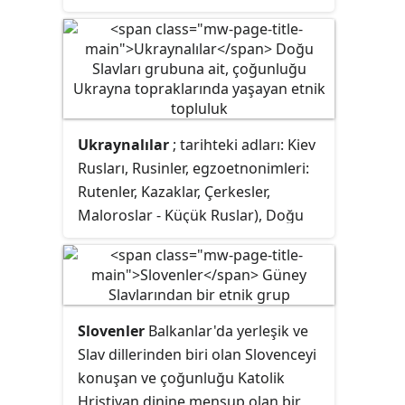
Polonyalı diasporası bulunmaktadır.
mensup olan bir Güney Slav
Günümüzde Polonyalıların en
halkıdır.
yoğun olduğu Polonya kentleri
Varşova ve Silezya'dır.
Ukraynalılar
; tarihteki adları: Kiev
Rusları, Rusinler, egzoetnonimleri:
Rutenler, Kazaklar, Çerkesler,
Maloroslar - Küçük Ruslar), Doğu
Slavları grubuna ait, çoğunluğu
Ukrayna topraklarında yaşayan bir
etnik topluluktur. Dillerine
Ukraynaca adı verilir.
Slovenler
Balkanlar'da yerleşik ve
Slav dillerinden biri olan Slovenceyi
konuşan ve çoğunluğu Katolik
Hristiyan dinine mensup olan bir