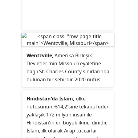
Wentzville
, Amerika Birleşik
Devletleri'nin Missouri eyaletine
bağlı St. Charles County sınırlarında
bulunan bir şehirdir. 2020 nüfus
sayımına göre, şehrin toplam
nüfusu 44.372'dir ve böylece
Hindistan'da İslam,
ülke
Missouri eyaletindeki 15'inci en
nüfusunun %14,2'sine tekabül eden
büyük şehir yapar. Wentzville, 2000
yaklaşık 172 milyon insan ile
yılından 2020 yılına kadar geçen 20
Hindistan'ın en büyük ikinci dinidir.
yıl boyunca, Missouri'de nüfusu en
İslam, ilk olarak Arap tüccarlar
hızlı artan şehir oldu. Rotary Park