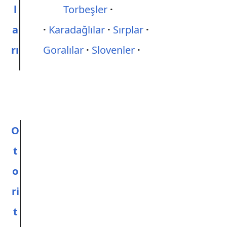
l
Torbeşler
a
Karadağlılar
Sırplar
rı
Goralılar
Slovenler
O
t
o
ri
t