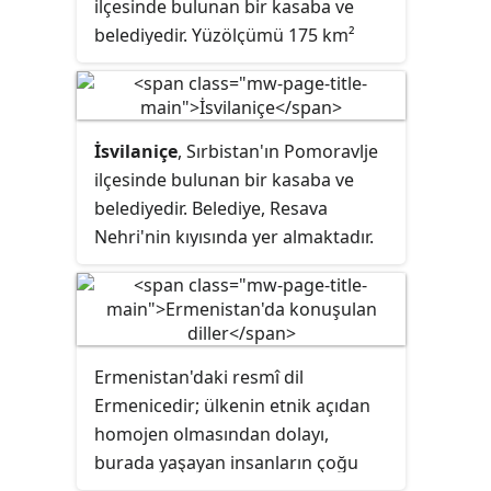
ilçesinde bulunan bir kasaba ve
belediyedir. Yüzölçümü 175 km²
olan belediyenin nüfusu 2011 yılı
itibarı ile 11.926'dır.
İsvilaniçe
, Sırbistan'ın Pomoravlje
ilçesinde bulunan bir kasaba ve
belediyedir. Belediye, Resava
Nehri'nin kıyısında yer almaktadır.
Yüzölçümü 326 km² olan
belediyenin nüfusu 2011 yılı itibarı
ile 23,391'dir.
Ermenistan'daki resmî dil
Ermenicedir; ülkenin etnik açıdan
homojen olmasından dolayı,
burada yaşayan insanların çoğu