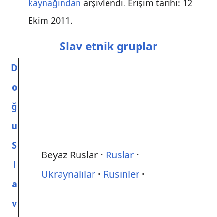
kaynağından
arşivlendi
. Erişim tarihi:
12
Ekim
2011
.
Slav etnik gruplar
D
o
ğ
u
S
Beyaz Ruslar
Ruslar
l
Ukraynalılar
Rusinler
a
v