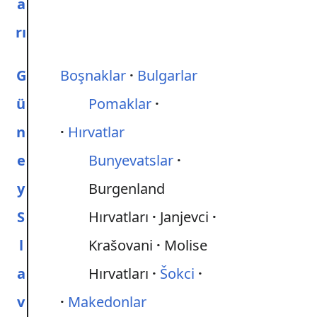
a
rı
G
Boşnaklar
Bulgarlar
ü
Pomaklar
n
Hırvatlar
e
Bunyevatslar
y
Burgenland
S
Hırvatları
Janjevci
l
Krašovani
Molise
a
Hırvatları
Šokci
v
Makedonlar