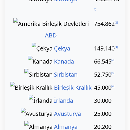
1
]
754.862
[
2
]
ABD
Çekya
149.140
[
3
]
Kanada
66.545
[
4
]
Sırbistan
52.750
[
5
]
Birleşik Krallık
45.000
[
6
]
İrlanda
30.000
Avusturya
25.000
Almanya
20.200