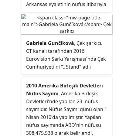
Arkansas eyaletinin nüfus itibarıyla
sahiptir. Bir diğer bakış açısıyla
11'inci sırada bulunan bir şehirdir.
birçok farklı etnik gruba ev sahipliği
Garland ilçesinin (county) merkezî
yaptığı için kültürü, yasası ve ulusu
kentidir.
ırksal ya da etnik şekilde değil,
diplomatik değerler topluluğu
Gabriela Gunčíková
, Çek şarkıcı.
şekilde yorumlanır.
CT kanalı tarafından 2016
Eurovision Şarkı Yarışması'nda Çek
Cumhuriyeti'ni "I Stand" adlı
şarkısıyla temsil etmesi için
görevlendirmiştir.
2010 Amerika Birleşik Devletleri
Nüfus Sayımı
, Amerika Birleşik
Devletleri'nde yapılan 23. nüfus
sayımıdır. Nüfus Sayımı günü olan 1
Nisan 2010'da yapılmıştır. Yapılan
nüfus sayımında ABD'nin nüfusu
308,475,538 olarak belirlendi.