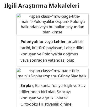
İlgili Araştırma Makaleleri
Polonyalılar
veya
Lehler
, ortak bir
tarihi, kültürü paylaşan, Lehçe dilini
konuşan ve Polonya'da doğmuş
veya sonradan vatandaşı olup,
kültüre adapte olmuş kişilerin
bulunduğu topluluk. Polonyalıların
Polonya'daki nüfusu, 37.394.000
olarak tahmin edilmektedir.
Sırplar
, Balkanlar'da yerleşik ve Slav
Bunların yalnızca 36.522.000 kadarı
dillerinden biri olan Sırpçayı
Lehçe konuşandır. Avrupa, Amerika
konuşan ve ağırlıklı olarak
ve Avustralasya'da geniş bir
Ortodoks Hristiyanlık dinine