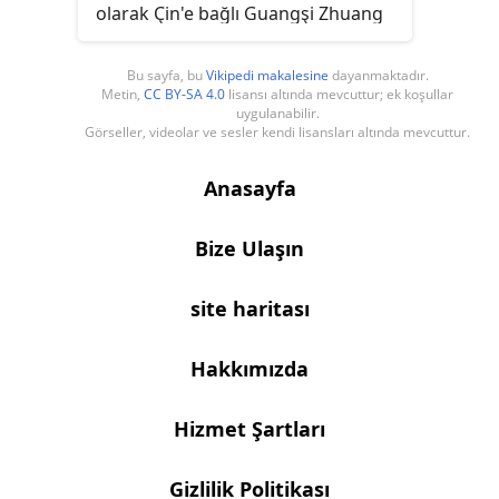
olarak Çin'e bağlı Guangşi Zhuang
Özerk Bölgesi'ndeki Dongxing ile
Fangchenggang kıyılarından yakın
Bu sayfa, bu
Vikipedi makalesine
dayanmaktadır.
Metin,
CC BY-SA 4.0
lisansı altında mevcuttur; ek koşullar
mesafede bulunan, "Üç Gin Adası"
uygulanabilir.
(京族三岛) olarak bilinen adalarda
Görseller, videolar ve sesler kendi lisansları altında mevcuttur.
yaşarlar. Bu topraklar önceden
Nguyễn Hanedanı yönetimi altında
Anasayfa
olup, sonradan Fransızlar
tarafından Çing Hanedanı'na
Bize Ulaşın
devredildi.
site haritası
Hakkımızda
Hizmet Şartları
Gizlilik Politikası