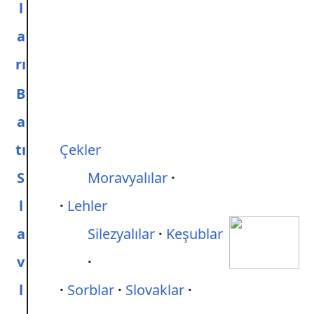
l
a
rı
B
a
tı
Çekler
S
Moravyalılar
l
Lehler
a
Silezyalılar
Keşublar
v
l
Sorblar
Slovaklar