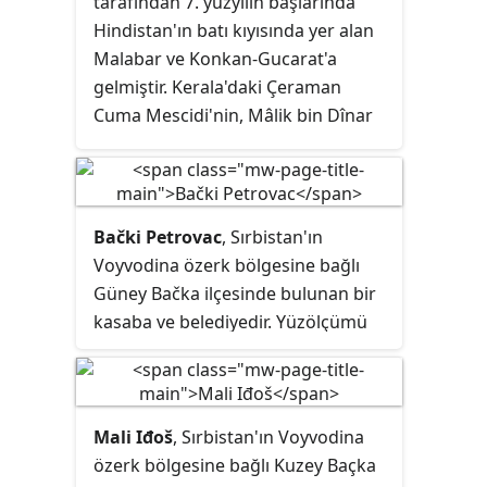
tarafından 7. yüzyılın başlarında
içinde yer alan Wentzville,
St. Charles
Hindistan'ın batı kıyısında yer alan
County Panayırı
ile
St. Louis Rönesans
Malabar ve Konkan-Gucarat'a
Festivali
'ne ev sahipliği yapmaktadır.
gelmiştir. Kerala'daki Çeraman
Cuma Mescidi'nin, Mâlik bin Dînar
tarafından 629 yılında inşa edilen
Hindistan'daki ilk cami olduğu
düşünülmektedir.
Bački Petrovac
, Sırbistan'ın
Voyvodina özerk bölgesine bağlı
Güney Bačka ilçesinde bulunan bir
kasaba ve belediyedir. Yüzölçümü
158.35 km² olan belediyenin nüfusu
2011 yılı itibarı ile 13.302'dir.
Mali Iđoš
, Sırbistan'ın Voyvodina
özerk bölgesine bağlı Kuzey Baçka