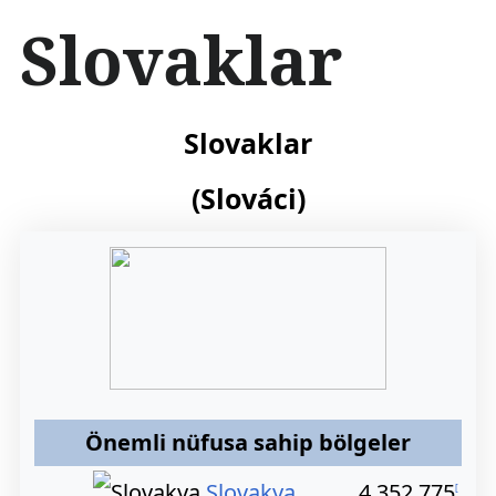
İ
Slovaklar
ç
e
r
i
ğ
Slovaklar
e
a
(Slováci)
t
l
a
Önemli nüfusa sahip bölgeler
Slovakya
4.352.775
[