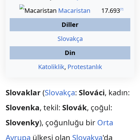
Macaristan
17.693
[
7
]
Diller
Slovakça
Din
Katoliklik
,
Protestanlık
Slovaklar
(
Slovakça
:
Slováci
, kadın:
Slovenka
, tekil:
Slovák
, çoğul:
Slovenky
), çoğunluğu bir
Orta
Avrupa
ülkesi olan
Slovakya
'da