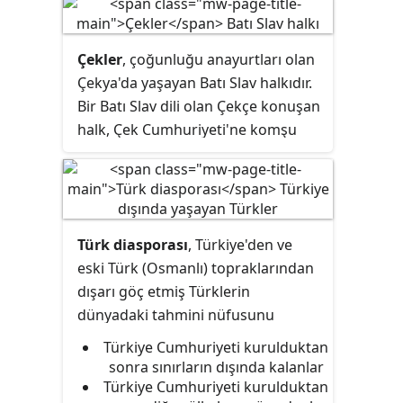
Çekler
, çoğunluğu anayurtları olan
Çekya'da yaşayan Batı Slav halkıdır.
Bir Batı Slav dili olan Çekçe konuşan
halk, Çek Cumhuriyeti'ne komşu
Slovakya'nın halkı olan Slovaklar ile
etnik ve dilsel açıdan yakından
ilişkililerdir.
Türk diasporası
, Türkiye'den ve
eski Türk (Osmanlı) topraklarından
dışarı göç etmiş Türklerin
dünyadaki tahmini nüfusunu
anlatmak için kullanılan terimdir.
Türkiye Cumhuriyeti kurulduktan
Türkiye dışındaki ülkelerde yaşayan
sonra sınırların dışında kalanlar
Türkler iki grupta özetlenebilir:
Türkiye Cumhuriyeti kurulduktan