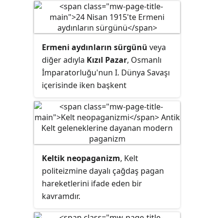
düşünülmektedir.
Ermeni aydınların sürgünü
veya
diğer adıyla
Kızıl Pazar
, Osmanlı
İmparatorluğu'nun I. Dünya Savaşı
içerisinde iken başkent
İstanbul'daki Ermeni toplumunun
önde gelen insanları tutuklaması ve
tehcir etmesidir. Tutuklular, 24 Nisan
1915 tarihinde Dahiliye Nazırı Talat
Paşa'nın emriyle Ankara
Keltik neopaganizm
, Kelt
yakınlarındaki iki merkeze taşındı.
politeizmine dayalı çağdaş pagan
27 Mayıs 1915 tarihinde Tehcir
hareketlerini ifade eden bir
Kanunu'nun kabulü ile birlikte daha
kavramdır.
sonra sürdürülen bu aydınların
çoğu öldürüldü. 24 Nisan, Ermeni