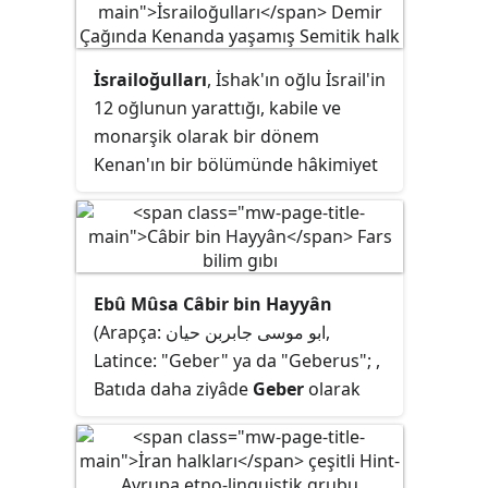
İsrailoğulları
, İshak'ın oğlu İsrail'in
12 oğlunun yarattığı, kabile ve
monarşik olarak bir dönem
Kenan'ın bir bölümünde hâkimiyet
kurmuş bir İbrani
konfederasyonuydu. Arkeolojik
delillere göre İsrailoğulları, antik
Transürdün ve Filistin'in yerlileri
Ebû Mûsa Câbir bin Hayyân
olan Kenanlılardan farklı bir
(Arapça:
ابو موسی جابربن حیان
,
topluluktu. Sümer kökenli
Latince: "Geber" ya da "Geberus";
,
İbranilerin, Sümerin dağılışından
Batıda daha ziyâde
Geber
olarak
sonra kabileler halinde Verimli
tanınan, Abbâsîler döneminde
Hilal'e dağıldığı, önce Haran'a sonra
yaşamış ve İslâmiyet'te fen
ise Güney Kenan'a göç ettiği ve
bilimlerinin temelini atmış olan
bölgeyi zorla ele geçirmediği