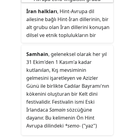
Farsî çok yönlü bir fen
bilgini
;
arkeolojik açıdan doğrulanmıştır.
İran halkları
, Hint-Avrupa dil
simyacı, kimyacı ve eczacı; fizikçi,
ailesine bağlı Hint-İran dillerinin, bir
astronom ve astrolog; tıp ve fizik
alt grubu olan İran dillerini konuşan
tedavi uzmanı; mühendis,
dilsel ve etnik toplulukların bir
coğrafyacı, filozof ve sûfi.
toplamıdır. İran platosu boyunca
Hindukuş Dağları'ndan Anadolu'ya
Samhain
, geleneksel olarak her yıl
kadar ve Orta Asya'dan Basra
31 Ekim'den 1 Kasım'a kadar
Körfezi'ne dek yayılmışlardır. İran
kutlanılan, Kış mevsiminin
halkları veya İrani halklar ifadeleri,
gelmesini işaretleyen ve Azizler
bugünkü İran devletinin sınırları
Günü ile birlikte Cadılar Bayramı'nın
içinde yaşayan İran vatandaşları ile
kökenini oluşturan bir Kelt dini
karıştırılmaması için "İranlı" yerine
festivalidir. Festivalin ismi Eski
kullanılmaktadır.
İrlandaca
Samain
sözcüğüne
dayanır. Bu kelimenin Ön Hint
Avrupa dilindeki
*semo-
("yaz")
kökünden türediği