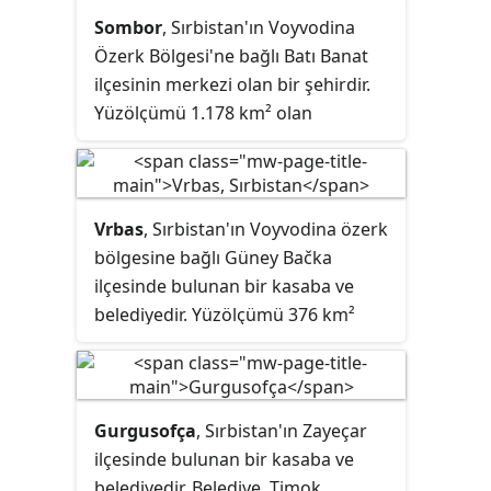
Sombor
, Sırbistan'ın Voyvodina
Özerk Bölgesi'ne bağlı Batı Banat
ilçesinin merkezi olan bir şehirdir.
Yüzölçümü 1.178 km² olan
kasabanın nüfusu 2011 yılı itibarı ile
85,903'tür.
Vrbas
, Sırbistan'ın Voyvodina özerk
bölgesine bağlı Güney Bačka
ilçesinde bulunan bir kasaba ve
belediyedir. Yüzölçümü 376 km²
olan belediyenin nüfusu 2011 yılı
itibarı ile 42,092'dir.
Gurgusofça
, Sırbistan'ın Zayeçar
ilçesinde bulunan bir kasaba ve
belediyedir. Belediye, Timok