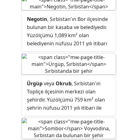
tehcirinin başlangıç günü olarak
kabul edilmekte ve Ermenistan'da
Negotin
, Sırbistan'ın Bor ilçesinde
ve Ermeni toplulukları tarafından
bulunan bir kasaba ve belediyedir.
"Ermeni Soykırımını Anma Günü"
Yüzölçümü 1,089 km² olan
olarak anılmaktadır.
belediyenin nüfusu 2011 yılı itibarı
ile 36,879'dir.
Ürgüp
veya
Okrub
, Sırbistan'ın
Topliçe ilçesinin merkezi olan
şehirdir. Yüzölçümü 759 km² olan
şehrin nüfusu 2011 yılı itibarı ile
44,419'dur.