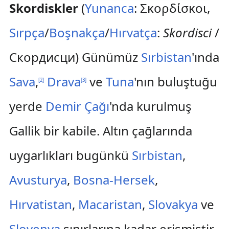
Skordiskler
(
Yunanca
: Σκορδίσκοι,
Sırpça
/
Boşnakça
/
Hırvatça
:
Skordisci
/
Скордисци) Günümüz
Sırbistan
'ında
Sava
,
Drava
ve
Tuna
'nın buluştuğu
[
2
]
[
3
]
yerde
Demir Çağı
'nda kurulmuş
Gallik bir kabile. Altın çağlarında
uygarlıkları bugünkü
Sırbistan
,
Avusturya
,
Bosna-Hersek
,
Hırvatistan
,
Macaristan
,
Slovakya
ve
Slovenya
sınırlarına kadar erişmiştir.