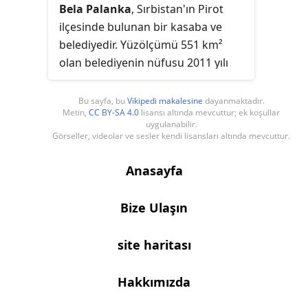
Bela Palanka
, Sırbistan'ın Pirot
ilçesinde bulunan bir kasaba ve
belediyedir. Yüzölçümü 551 km²
olan belediyenin nüfusu 2011 yılı
itibarı ile 12.126'dır.
Bu sayfa, bu
Vikipedi makalesine
dayanmaktadır.
Metin,
CC BY-SA 4.0
lisansı altında mevcuttur; ek koşullar
uygulanabilir.
Görseller, videolar ve sesler kendi lisansları altında mevcuttur.
Anasayfa
Bize Ulaşın
site haritası
Hakkımızda