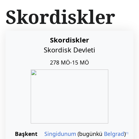
İ
Skordiskler
ç
e
r
i
ğ
Skordiskler
e
Skordisk Devleti
a
t
278 MÖ-15 MÖ
l
a
Başkent
Singidunum
(bugünkü
Belgrad
)
[
1
]