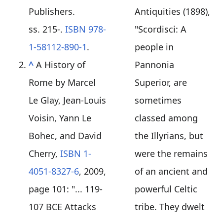
Publishers.
Antiquities (1898),
ss. 215-.
ISBN
978-
"Scordisci: A
1-58112-890-1
.
people in
^
A History of
Pannonia
Rome by Marcel
Superior, are
Le Glay, Jean-Louis
sometimes
Voisin, Yann Le
classed among
Bohec, and David
the Illyrians, but
Cherry,
ISBN 1-
were the remains
4051-8327-6
, 2009,
of an ancient and
page 101: "... 119-
powerful Celtic
107 BCE Attacks
tribe. They dwelt