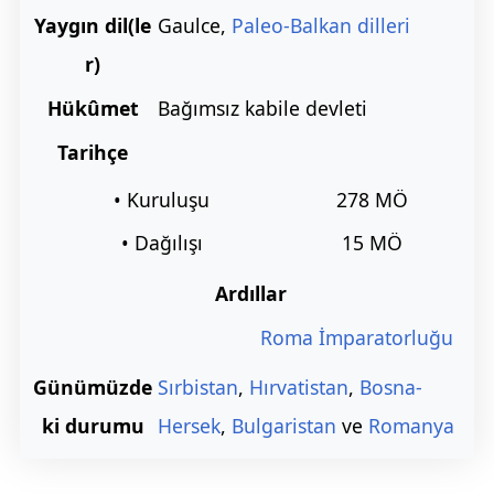
Yaygın dil(le
Gaulce,
Paleo-Balkan dilleri
r)
Hükûmet
Bağımsız kabile devleti
Tarihçe
• Kuruluşu
278 MÖ
• Dağılışı
15 MÖ
Ardıllar
Roma İmparatorluğu
Günümüzde
Sırbistan
,
Hırvatistan
,
Bosna-
ki durumu
Hersek
,
Bulgaristan
ve
Romanya