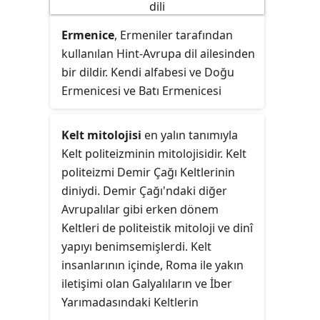
Ermenice
, Ermeniler tarafından
kullanılan Hint-Avrupa dil ailesinden
bir dildir. Kendi alfabesi ve Doğu
Ermenicesi ve Batı Ermenicesi
olarak iki lehçesi vardır. Doğu
Ermenicesi Ermenistan'ın resmî
Kelt mitolojisi
en yalın tanımıyla
dilidir. Türkiye'de ve Ermeni
Kelt politeizminin mitolojisidir. Kelt
diasporasında çoğunlukla Batı
politeizmi Demir Çağı Keltlerinin
Ermenicesi kullanılır. Hint-Avrupa dil
diniydi. Demir Çağı'ndaki diğer
ailesi'nin bağımsız bir alt grubudur.
Avrupalılar gibi erken dönem
Keltleri de politeistik mitoloji ve dinî
yapıyı benimsemişlerdi. Kelt
insanlarının içinde, Roma ile yakın
iletişimi olan Galyalıların ve İber
Yarımadasındaki Keltlerin