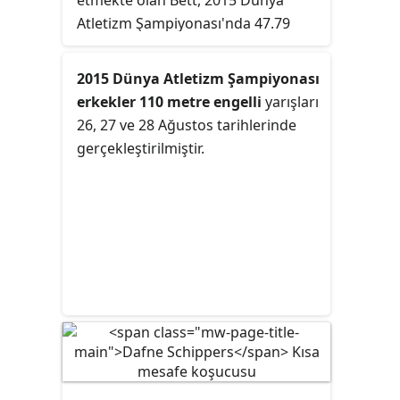
etmekte olan Bett, 2015 Dünya
Olimpiyat şampiyonu olmuştur.
Atletizm Şampiyonası'nda 47.79
saniyelik derece ile dünya
şampiyonu olmuştur. Sporcu 8
2015 Dünya Atletizm Şampiyonası
Ağustos 2018'de bir aracın
erkekler 110 metre engelli
yarışları
kendisine çarpması sonucu
26, 27 ve 28 Ağustos tarihlerinde
meydana gelen trafik kazası sonucu
gerçekleştirilmiştir.
26 yaşında ölmüştür.