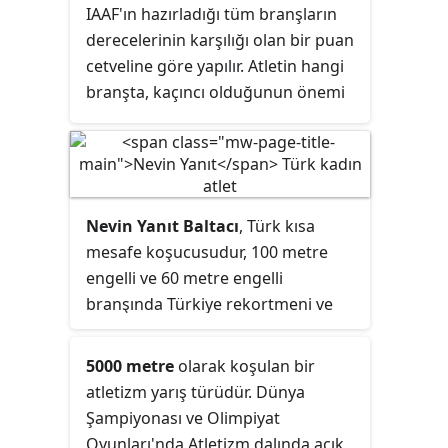
IAAF'ın hazırladığı tüm branşların
derecelerinin karşılığı olan bir puan
cetveline göre yapılır. Atletin hangi
branşta, kaçıncı olduğunun önemi
yoktur. Önemli olan, 10 yarışma
bittiğindeki toplam puandır.
Dekatlon, 1912'de ortaya çıkıp aynı
tarihte Olimpiyat Oyunları
programına dâhil edildi. Oyunların
Nevin Yanıt Baltacı
, Türk kısa
sırası 1914'ten beri aynıdır. Erkekler
mesafe koşucusudur, 100 metre
dekatlona katılım gösterirken
engelli ve 60 metre engelli
kadınlar heptatlon yarışmalarına
branşında Türkiye rekortmeni ve
katılırlar.
2012 Londra Olimpiyatları
beşincisidir. 2012 ve 2010 Avrupa
5000 metre
olarak koşulan bir
şampiyonudur, kısa mesafe
atletizm yarış türüdür. Dünya
tarihinde olimpiyatlarda yarı final ve
Şampiyonası ve Olimpiyat
final gören ilk ve tek kadın atlettir.
Oyunları'nda Atletizm dalında açık