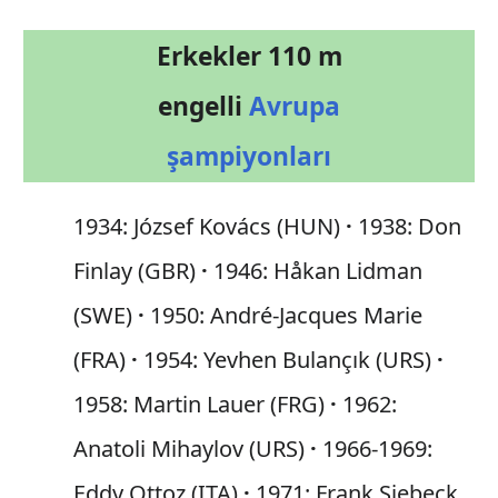
Erkekler 110 m
engelli
Avrupa
şampiyonları
1934: József Kovács (HUN)
1938: Don
Finlay (GBR)
1946: Håkan Lidman
(SWE)
1950: André-Jacques Marie
(FRA)
1954: Yevhen Bulançık (URS)
1958: Martin Lauer (FRG)
1962:
Anatoli Mihaylov (URS)
1966-1969:
Eddy Ottoz (ITA)
1971: Frank Siebeck