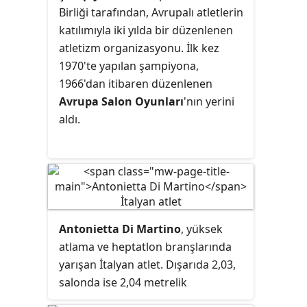
madalya getiren 70,93 metrelik
Birliği tarafından, Avrupalı atletlerin
derecesi, aynı zamanda Olimpiyat
katılımıyla iki yılda bir düzenlenen
rekoru da olmuştu.
atletizm organizasyonu. İlk kez
1970'te yapılan şampiyona,
1966'dan itibaren düzenlenen
Avrupa Salon Oyunları
'nın yerini
aldı.
Antonietta Di Martino
, yüksek
atlama ve heptatlon branşlarında
yarışan İtalyan atlet. Dışarıda 2,03,
salonda ise 2,04 metrelik
dereceleriyle İtalya rekorlarını