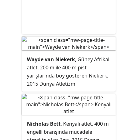
Wayde van Niekerk
, Güney Afrikalı
atlet. 200 m ile 400 m pist
yarışlarında boy gösteren Niekerk,
2015 Dünya Atletizm
Şampiyonası'nda elde ettiği 43.48
saniyelik derecesiyle altın madalya
kazanırken, 2016 Yaz
Olimpiyatları'nda aynı branş
Nicholas Bett
, Kenyalı atlet. 400 m
finalinde koştuğu 43.03 saniyelik
engelli branşında mücadele
derecesiyle dünya rekoru kırarak