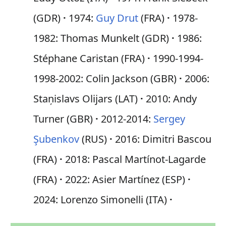
(GDR)
1974:
Guy Drut
(FRA)
1978-
1982: Thomas Munkelt (GDR)
1986:
Stéphane Caristan (FRA)
1990-1994-
1998-2002: Colin Jackson (GBR)
2006:
Staņislavs Olijars (LAT)
2010: Andy
Turner (GBR)
2012-2014:
Sergey
Şubenkov
(RUS)
2016: Dimitri Bascou
(FRA)
2018: Pascal Martínot-Lagarde
(FRA)
2022: Asier Martínez (ESP)
2024: Lorenzo Simonelli (ITA)