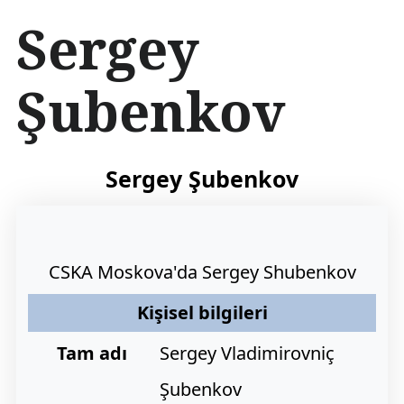
İ
Sergey
ç
e
r
Şubenkov
i
ğ
e
a
t
Sergey Şubenkov
l
a
CSKA Moskova'da Sergey Shubenkov
Kişisel bilgileri
Tam adı
Sergey Vladimirovniç
Şubenkov