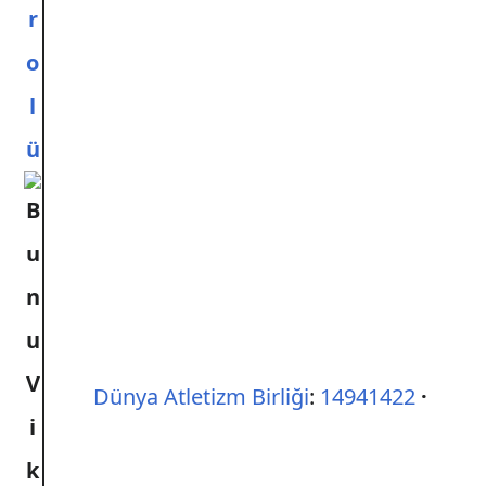
r
o
l
ü
Dünya Atletizm Birliği
:
14941422