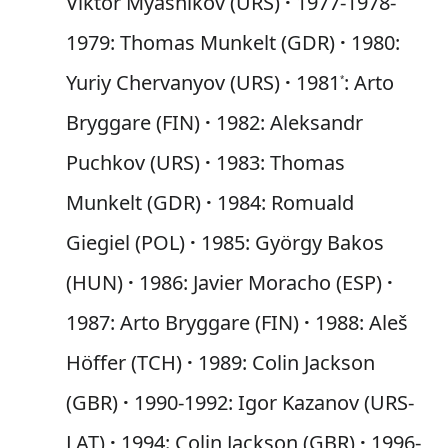
Viktor Myasnikov (URS)
1977-1978-
1979: Thomas Munkelt (GDR)
1980:
Yuriy Chervanyov (URS)
1981
: Arto
*
Bryggare (FIN)
1982: Aleksandr
Puchkov (URS)
1983: Thomas
Munkelt (GDR)
1984: Romuald
Giegiel (POL)
1985: György Bakos
(HUN)
1986: Javier Moracho (ESP)
1987: Arto Bryggare (FIN)
1988: Aleš
Höffer (TCH)
1989: Colin Jackson
(GBR)
1990-1992: Igor Kazanov (URS-
LAT)
1994: Colin Jackson (GBR)
1996-