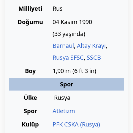
Milliyeti
Rus
Doğumu
04 Kasım 1990
(
33 yaşında)
Barnaul
,
Altay Krayı
,
Rusya SFSC
,
SSCB
Boy
1,90 m (6 ft 3 in)
Spor
Ülke
Rusya
Spor
Atletizm
Kulüp
PFK CSKA (Rusya)