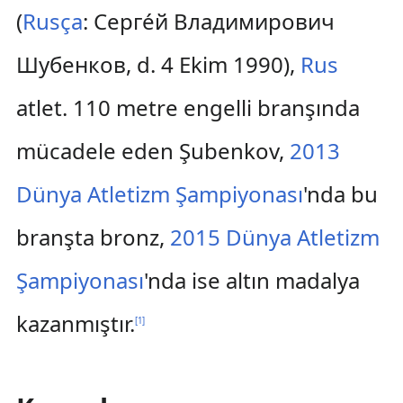
(
Rusça
:
Серге́й Владимирович
Шубенков
, d. 4 Ekim 1990),
Rus
atlet. 110 metre engelli branşında
mücadele eden Şubenkov,
2013
Dünya Atletizm Şampiyonası
'nda bu
branşta bronz,
2015 Dünya Atletizm
Şampiyonası
'nda ise altın madalya
kazanmıştır.
[
1
]