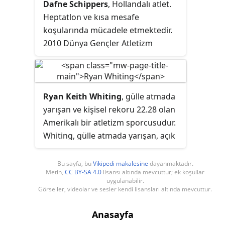
Dafne Schippers
, Hollandalı atlet.
Heptatlon ve kısa mesafe
koşularında mücadele etmektedir.
2010 Dünya Gençler Atletizm
Şampiyonası'nda heptatlonda altın
madalya kazanırken, 4x100 metre
bayrak yarışında Hollanda takımı ile
bronz madalya elde etti. Tallinn'nde
Ryan Keith Whiting
, gülle atmada
düzenlenen 2011 Avrupa Gençler
yarışan ve kişisel rekoru 22.28 olan
Atletizm Şampiyonası'nda
Amerikalı bir atletizm sporcusudur.
heptatlon kategorisinde altın
Whiting, gülle atmada yarışan, açık
madalya kazandı.
havada 22,28 metre ve kapalı
alanda 22,35 metre kişisel rekoru
Bu sayfa, bu
Vikipedi makalesine
dayanmaktadır.
Metin,
CC BY-SA 4.0
lisansı altında mevcuttur; ek koşullar
olan Amerikalı bir atletizm
uygulanabilir.
sporcusu. Bugüne kadarki en
Görseller, videolar ve sesler kendi lisansları altında mevcuttur.
büyük uluslararası üst düzey
başarısı, 2012 Dünya Salon
Anasayfa