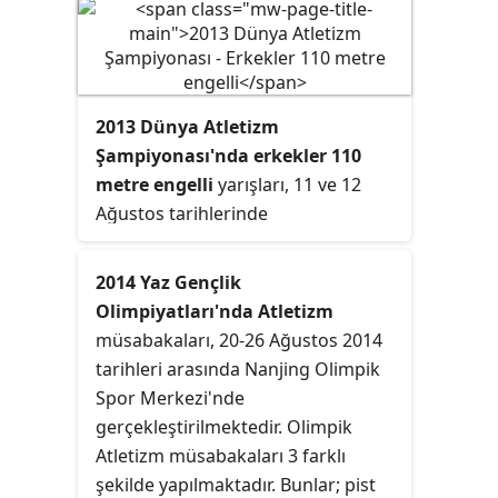
elinde bulundurmaktadır. Buna ek
olarak 0,35 metreyle, kadınlar
yüksek atlamada elde ettiği derece
ile boyu arasındaki farkın en fazla
2013 Dünya Atletizm
olduğu atlet konumundadır.
Şampiyonası'nda erkekler 110
metre engelli
yarışları, 11 ve 12
Ağustos tarihlerinde
gerçekleştirilmiştir.
2014 Yaz Gençlik
Olimpiyatları'nda Atletizm
müsabakaları, 20-26 Ağustos 2014
tarihleri arasında Nanjing Olimpik
Spor Merkezi'nde
gerçekleştirilmektedir. Olimpik
Atletizm müsabakaları 3 farklı
şekilde yapılmaktadır. Bunlar; pist