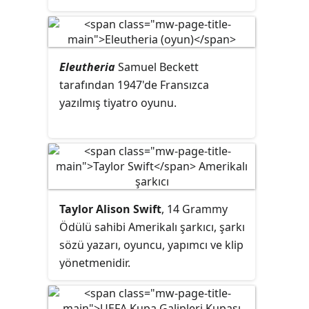
Men
isimli dizide Charlie Harper
Normand'ın hayatı, kariyerinin son
karakterini canlandırdı. Two and a
dönemleri boyunca yönetmen
Half Men dizisinin yapımcısı Chuck
William Desmond Taylor'un ölümü
Lorre'ye hakaret ettiği demecinden
de dahil olmak üzere çeşitli
Eleutheria
Samuel Beckett
kısa bir süre sonra 7 Mart 2011
skandallarla gölgelenmiştir.
tarafından 1947'de Fransızca
tarihinde bu diziden çıkartılmıştır.
yazılmış tiyatro oyunu.
Anger Management adlı dizide
başrolde oynayan Charlie Sheen
aynı zamanda bu dizinin yapımcısı
ve senaristidir.
Taylor Alison Swift
, 14 Grammy
Ödülü sahibi Amerikalı şarkıcı, şarkı
sözü yazarı, oyuncu, yapımcı ve klip
yönetmenidir.