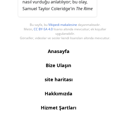
nasıl vurduğu anlatılıyor; bu olay,
Samuel Taylor Coleridge'in
The Rime
of the Ancient Mariner
adlı şiirine de
ilham vermiştir.
Bu sayfa, bu
Vikipedi makalesine
dayanmaktadır.
Metin,
CC BY-SA 4.0
lisansı altında mevcuttur; ek koşullar
uygulanabilir.
Görseller, videolar ve sesler kendi lisansları altında mevcuttur.
Anasayfa
Bize Ulaşın
site haritası
Hakkımızda
Hizmet Şartları