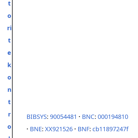
t
o
ri
t
e
k
o
n
t
r
BIBSYS
:
90054481
BNC
:
000194810
o
BNE
:
XX921526
BNF
:
cb11897247f