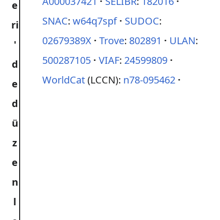
A000037421
SELIBR
:
182016
SNAC
:
w64q7spf
SUDOC
:
02679389X
Trove
:
802891
ULAN
:
500287105
VIAF
:
24599809
WorldCat
(LCCN):
n78-095462