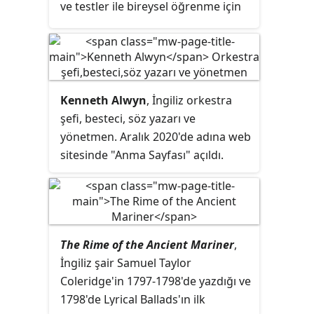
ve testler ile bireysel öğrenme için
İskoçya'nın Rangers takımını, iki
oyunlaştırma mekanizmalarıyla
maçlı 1961 finalinde, toplamda 4-
desteklenen bir kütüphane ve aynı
1'le geçen İtalyan ekip Fiorentina
zamanda öğrencinin seviyesini
olmuştu. 1999'da sona eren kupada
tespit ederek yönlendirebilen,
son şampiyon ise, finalde Real
öğrenme verisini öğretmen ya da
Kenneth Alwyn
, İngiliz orkestra
Mallorca'yı deviren Lazio oldu.
velilere raporlayabilen
şefi, besteci, söz yazarı ve
kişiselleştirilmiş bir eğitim aracı
yönetmen. Aralık 2020'de adına web
sunmaktadır. Her yıl 100 milyon
sitesinde "Anma Sayfası" açıldı.
öğrenci ve 2 milyon öğretmen
tarafından kullanılan Khan
Academy'nin yayınladığı tüm içerik
dünya çapında herkesin
kullanımına bedelsiz olarak açıktır.
The Rime of the Ancient Mariner
,
İngiliz şair Samuel Taylor
Coleridge'in 1797-1798'de yazdığı ve
1798'de Lyrical Ballads'ın ilk