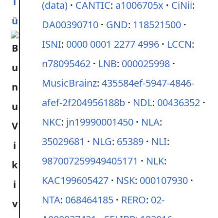
l
(data)
CANTIC
:
a1006705x
CiNii
:
ü
DA00390710
GND
:
118521500
ISNI
:
0000 0001 2277 4996
LCCN
:
n78095462
LNB
:
000025998
MusicBrainz
:
435584ef-5947-4846-
afef-2f204956188b
NDL
:
00436352
NKC
:
jn19990001450
NLA
:
35029681
NLG
:
65389
NLI
:
987007259949405171
NLK
:
KAC199605427
NSK
:
000107930
NTA
:
068464185
RERO
:
02-