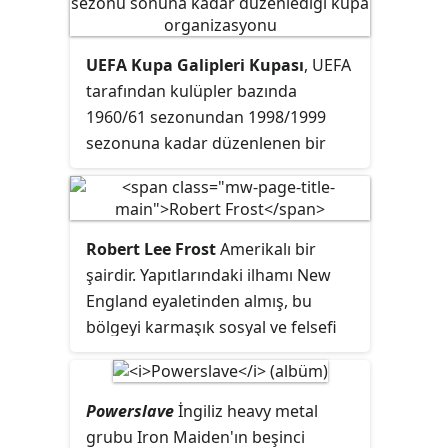
Yüzyılın Oyuncusu ödülünü
kazanmıştır.
UEFA Kupa Galipleri Kupası
, UEFA
tarafından kulüpler bazında
1960/61 sezonundan 1998/1999
sezonuna kadar düzenlenen bir
kupa organizasyonudur. Kupaya
kendi ülkelerinde ulusal kupa
şampiyonu olmuş Avrupa kulüpleri
katılıyordu. Eskiden Şampiyon
Robert Lee Frost
Amerikalı bir
Kulüpler Kupası'ndan sonra en
şairdir. Yapıtlarındaki ilhamı New
büyük organizasyondu. İlk kez
England eyaletinden almış, bu
1960-61 sezonunda düzenlenen
bölgeyi karmaşık sosyal ve felsefi
kupayı Fiorentina kazanmıştır.
temaları işlemek için kullanmıştır.
1992'de Şampiyon Kulüpler
Popüler ve çok atıf yapılan Frost,
Kupası'nın yerine Şampiyonlar Ligi
yaşamı boyunca defalarca
Powerslave
İngiliz heavy metal
kurulunca önemini yitirmiş ve
onurlandırılmış ve 4 Pulitzer Ödülü
grubu Iron Maiden'ın beşinci