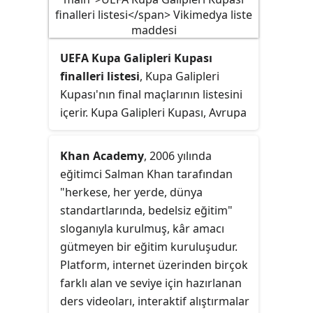
UEFA Kupa Galipleri Kupası
finalleri listesi
, Kupa Galipleri
Kupası'nın final maçlarının listesini
içerir. Kupa Galipleri Kupası, Avrupa
futbolunun yönetim teşkilatı UEFA
tarafından, üye ülke takımları
Khan Academy
, 2006 yılında
arasında düzenlenen bir futbol
eğitimci Salman Khan tarafından
turnuvasıydı. Organizasyona ulusal
"herkese, her yerde, dünya
kupa şampiyonları katılmaktaydı. 39
standartlarında, bedelsiz eğitim"
yıllık tarihi boyunca, Kupa Galipleri
sloganıyla kurulmuş, kâr amacı
Kupası çift maçlı eleme sistemiyle
gütmeyen bir eğitim kuruluşudur.
oynandı. Final maçları ise, iki ayaklı
Platform, internet üzerinden birçok
olan ilk final hariç, tarafsız sahada
farklı alan ve seviye için hazırlanan
tek maç üzerinden yapıldı.
ders videoları, interaktif alıştırmalar
Turnuvada ilk şampiyon,