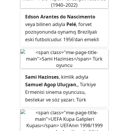
Edson Arantes do Nascimento
veya bilinen adıyla
Pelé
, forvet
pozisyonunda oynamış Brezilyalı
eski futbolcudur. 1956'dan emekli
olduğu 1977'ye kadar, hazırlık
maçları da dâhil olmak üzere
oynadığı 1363 maçta attığı 1279 gol
Guinness Dünya Rekorları
'nda yer
Sami Hazinses
, kimlik adıyla
almaktadır. Tüm zamanların en iyi
Samuel Agop Uluçyan
,, Türkiye
futbolcularından biri olarak kabul
Ermenisi sinema oyuncusu,
edilen Pelé; Franz Beckenbauer,
bestekar ve söz yazarı. Türk
Alfredo Di Stéfano ve Karl-Heinz
sinemasında 330'dan fazla sinema
Rummenigge gibi futbolcuların yanı
filmi ve dizide yardımcı rollerde
sıra FIFA tarafından da "en iyisi"
oynadı.
olarak nitelendirilmiştir. 2000'de
Diego Maradona ile birlikte FIFA