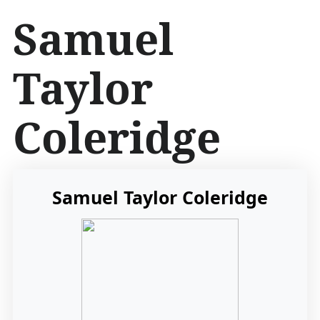
İ
Samuel
ç
e
r
Taylor
i
ğ
e
Coleridge
a
t
l
a
Samuel Taylor Coleridge