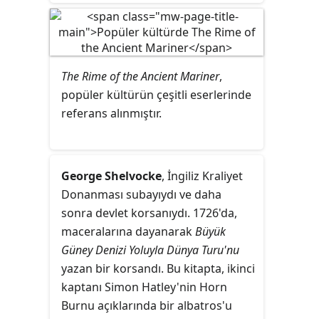
baskısında yayınlanan en uzun
büyük şiiridir. Bazı modern baskılar,
1817'de basılmış ve parlaklığa sahip
gözden geçirilmiş bir versiyon
The Rime of the Ancient Mariner
,
kullanır. Lyrical Ballads'daki diğer
popüler kültürün çeşitli eserlerinde
şiirlerle birlikte, genellikle modern
referans alınmıştır.
şiire geçişin bir işareti ve İngiliz
Romantik edebiyatının başlangıcı
olarak kabul edilir.
George Shelvocke
, İngiliz Kraliyet
Donanması subayıydı ve daha
sonra devlet korsanıydı. 1726'da,
maceralarına dayanarak
Büyük
Güney Denizi Yoluyla Dünya Turu'nu
yazan bir korsandı. Bu kitapta, ikinci
kaptanı Simon Hatley'nin Horn
Burnu açıklarında bir albatros'u