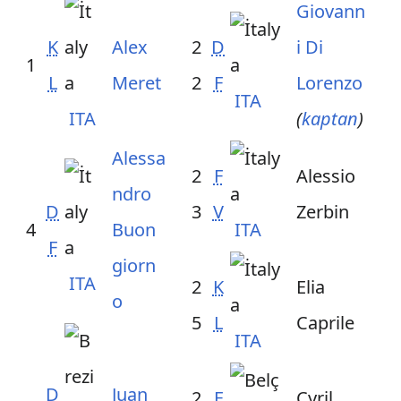
Giovann
K
Alex
2
D
i Di
1
L
Meret
2
F
Lorenzo
ITA
ITA
(
kaptan
)
Alessa
2
F
Alessio
ndro
D
3
V
Zerbin
4
Buon
ITA
F
giorn
ITA
2
K
Elia
o
5
L
Caprile
ITA
D
Juan
2
F
Cyril