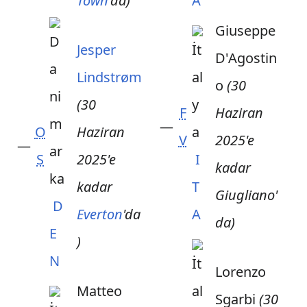
Town
'da)
A
Giuseppe
Jesper
D'Agostin
Lindstrøm
o
(30
(30
F
Haziran
—
O
Haziran
V
2025'e
—
S
2025'e
I
kadar
kadar
T
Giugliano'
D
Everton
'da
A
da)
E
)
N
Lorenzo
Matteo
Sgarbi
(30