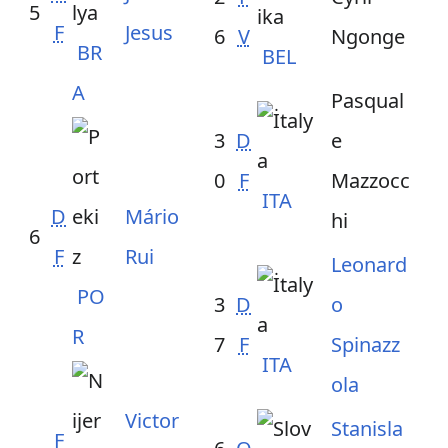
5
F
Jesus
6
V
Ngonge
BR
BEL
A
Pasqual
3
D
e
0
F
Mazzocc
ITA
D
Mário
hi
6
F
Rui
Leonard
PO
3
D
o
R
7
F
Spinazz
ITA
ola
Victor
Stanisla
F