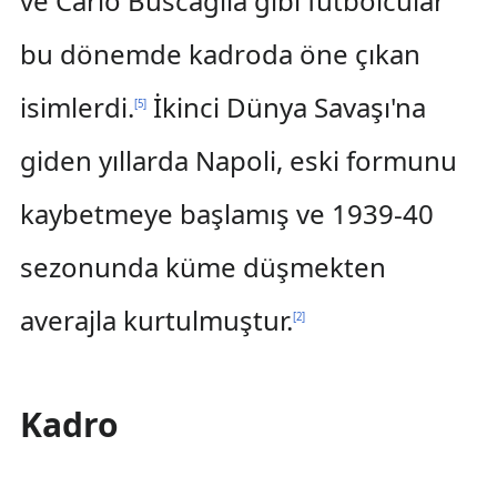
ve Carlo Buscaglia gibi futbolcular
bu dönemde kadroda öne çıkan
isimlerdi.
İkinci Dünya Savaşı'na
[
5
]
giden yıllarda Napoli, eski formunu
kaybetmeye başlamış ve 1939-40
sezonunda küme düşmekten
averajla kurtulmuştur.
[
2
]
Kadro