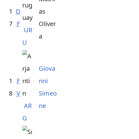
1
D
as
7
F
Oliver
UR
a
U
Giova
1
F
nni
8
V
Simeo
AR
ne
G