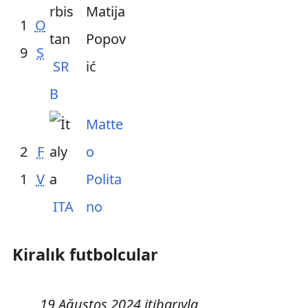
Matija
1
O
Popov
9
S
SR
ić
B
Matte
2
F
o
1
V
Polita
ITA
no
Kiralık futbolcular
19 Ağustos 2024 itibarıyla