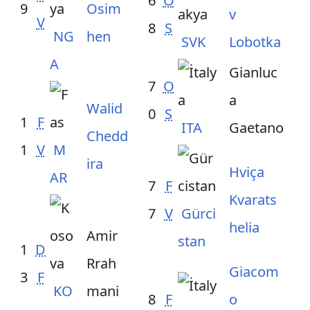
6
O
9
Osim
v
V
8
S
NG
hen
SVK
Lobotka
A
Gianluc
7
O
a
Walid
0
S
1
F
ITA
Gaetano
Chedd
1
V
M
ira
Hviça
AR
7
F
Kvarats
7
V
Gürci
helia
Amir
stan
1
D
Rrah
Giacom
3
F
KO
mani
8
F
o