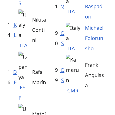
S
1
V
Raspad
ITA
ori
Nikita
1
K
Michael
Conti
9
O
4
L
Folorun
ni
0
S
ITA
ITA
sho
Frank
9
O
1
D
Rafa
Anguiss
9
S
6
F
Marín
a
ES
CMR
P
Mathí