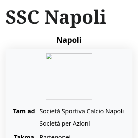
İ
SSC Napoli
ç
e
r
i
ğ
Napoli
e
a
t
l
a
Tam ad
Società Sportiva Calcio Napoli
Società per Azioni
Takma
Partenopei