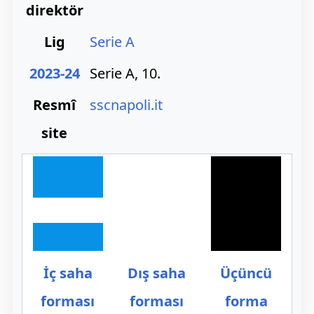
direktör
Lig
Serie A
2023-24
Serie A, 10.
Resmî
sscnapoli.it
site
İç saha
Dış saha
Üçüncü
forması
forması
forma