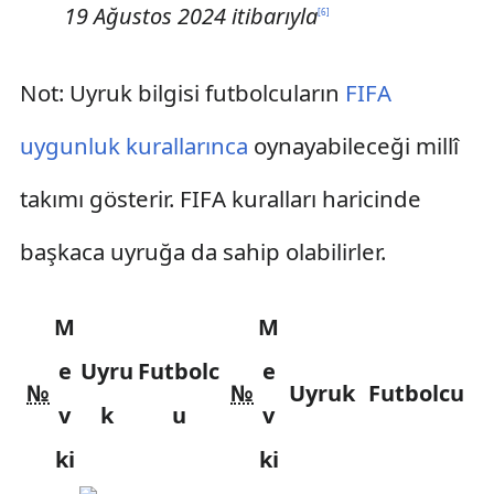
19 Ağustos 2024 itibarıyla
[
6
]
Not: Uyruk bilgisi futbolcuların
FIFA
uygunluk kurallarınca
oynayabileceği millî
takımı gösterir. FIFA kuralları haricinde
başkaca uyruğa da sahip olabilirler.
M
M
e
Uyru
Futbolc
e
№
№
Uyruk
Futbolcu
v
k
u
v
ki
ki