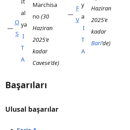
Marchisa
F
Haziran
—
no
(30
V
2025'e
O
—
Haziran
I
kadar
S
I
2025'e
T
Bari
'de)
T
kadar
A
A
Cavese'de)
Başarıları
Ulusal başarılar