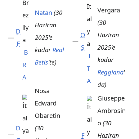
Vergara
Natan
(30
(30
Haziran
D
O
Haziran
—
2025'e
—
F
S
2025'e
kadar
Real
B
I
kadar
Betis
'te)
R
T
Reggiana
'
A
A
da)
Nosa
Giuseppe
Edward
Ambrosin
Obaretin
o
(30
D
(30
—
F
Haziran