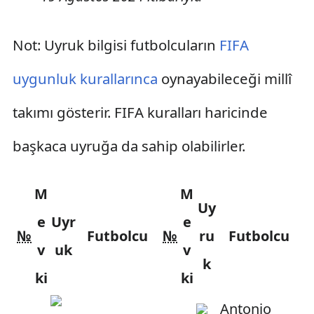
Not: Uyruk bilgisi futbolcuların
FIFA
uygunluk kurallarınca
oynayabileceği millî
takımı gösterir. FIFA kuralları haricinde
başkaca uyruğa da sahip olabilirler.
M
M
Uy
e
Uyr
e
№
Futbolcu
№
ru
Futbolcu
v
uk
v
k
ki
ki
Antonio