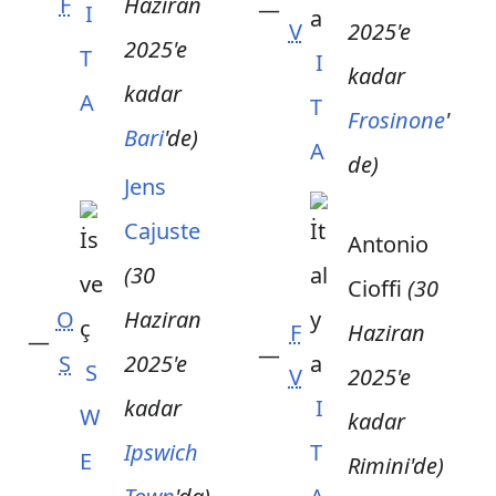
F
Haziran
—
I
V
2025'e
2025'e
T
I
kadar
kadar
A
T
Frosinone
'
Bari
'de)
A
de)
Jens
Cajuste
Antonio
(30
Cioffi
(30
O
Haziran
F
Haziran
—
—
S
2025'e
S
V
2025'e
kadar
I
W
kadar
Ipswich
T
E
Rimini'de)