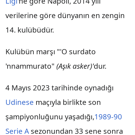
Ligi
'ne göre Napoli, 2014 yılı
verilerine göre dünyanın en zengin
14. kulübüdür.
Kulübün marşı "'O surdato
'nnammurato"
(Aşık asker)'
dur.
4 Mayıs 2023 tarihinde oynadığı
Udinese
maçıyla birlikte son
şampiyonluğunu yaşadığı,
1989-90
Serie A
sezonundan 33 sene sonra