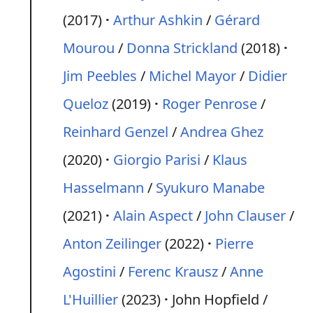
(2017)
Arthur Ashkin
/
Gérard
Mourou
/
Donna Strickland
(2018)
Jim Peebles
/
Michel Mayor
/
Didier
Queloz
(2019)
Roger Penrose
/
Reinhard Genzel
/
Andrea Ghez
(2020)
Giorgio Parisi
/
Klaus
Hasselmann
/
Syukuro Manabe
(2021)
Alain Aspect
/
John Clauser
/
Anton Zeilinger
(2022)
Pierre
Agostini
/
Ferenc Krausz
/
Anne
L'Huillier
(2023)
John Hopfield /