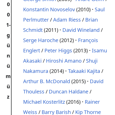
0
Konstantin Novoselov
(2010)
Saul
0
Perlmutter
/
Adam Riess
/
Brian
1-
Schmidt
(2011)
David Wineland
/
g
Serge Haroche
(2012)
François
ü
Englert
/
Peter Higgs
(2013)
Isamu
n
Akasaki
/
Hiroshi Amano
/
Shuji
ü
Nakamura
(2014)
Takaaki Kajita
/
m
Arthur B. McDonald
(2015)
David
ü
Thouless
/
Duncan Haldane
/
z
Michael Kosterlitz
(2016)
Rainer
Weiss
/
Barry Barish
/
Kip Thorne