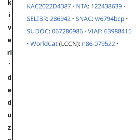
KAC2022D4387
NTA
:
122438639
SELIBR
:
286942
SNAC
:
w6794bcp
SUDOC
:
067280986
VIAF
:
63988415
WorldCat
(LCCN):
n86-079522