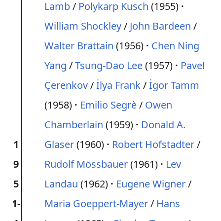
Lamb
/
Polykarp Kusch
(1955)
William Shockley
/
John Bardeen
/
Walter Brattain
(1956)
Chen Ning
Yang
/
Tsung-Dao Lee
(1957)
Pavel
Çerenkov
/
İlya Frank
/
İgor Tamm
(1958)
Emilio Segrè
/
Owen
Chamberlain
(1959)
Donald A.
1
Glaser
(1960)
Robert Hofstadter
/
9
Rudolf Mössbauer
(1961)
Lev
5
Landau
(1962)
Eugene Wigner
/
1-
Maria Goeppert-Mayer
/
Hans