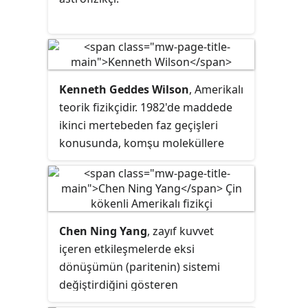
Kenneth Geddes Wilson
, Amerikalı
teorik fizikçidir. 1982'de maddede
ikinci mertebeden faz geçişleri
konusunda, komşu moleküllere
olan etkisini de hesaba katan bir
teori geliştirdiği için Nobel Fizik
Ödülüne layık görüldü. Diğer bir
önemli çalışması da Kuvantum alan
Chen Ning Yang
, zayıf kuvvet
kuramında kullanılan
içeren etkileşmelerde eksi
renormalizasyon grupları tekniğini
dönüşümün (paritenin) sistemi
ve felsefesini geliştirmiş olmasıdır.
değiştirdiğini gösteren
çalışmalarıyla T. D. Lee ile birlikte