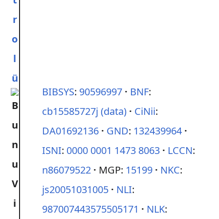
r
o
l
ü
BIBSYS
:
90596997
BNF
:
cb15585727j
(data)
CiNii
:
DA01692136
GND
:
132439964
ISNI
:
0000 0001 1473 8063
LCCN
:
n86079522
MGP:
15199
NKC
:
js20051031005
NLI
:
987007443575505171
NLK
: