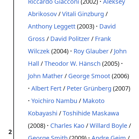
Riccardo Giacconi
(2002)
Aleksey
Abrikosov
/
Vitali Ginzburg
/
Anthony Leggett
(2003)
David
Gross
/
David Politzer
/
Frank
Wilczek
(2004)
Roy Glauber
/
John
Hall
/
Theodor W. Hänsch
(2005)
John Mather
/
George Smoot
(2006)
Albert Fert
/
Peter Grünberg
(2007)
Yoichiro Nambu
/
Makoto
Kobayashi
/
Toshihide Maskawa
(2008)
Charles Kao
/
Willard Boyle
/
2
George Smith
(2009)
Andre Geim
/