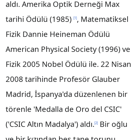
aldı. Amerika Optik Derneği Max
tarihi Ödülü (1985)
, Matematiksel
[
1
]
Fizik Dannie Heineman Ödülü
American Physical Society (1996) ve
Fizik 2005 Nobel Ödülü ile. 22 Nisan
2008 tarihinde Profesör Glauber
Madrid, İspanya'da düzenlenen bir
törenle 'Medalla de Oro del CSIC'
('CSIC Altın Madalya') aldı.
Bir oğlu
[
2
]
ve bir kızından beş tane torunu