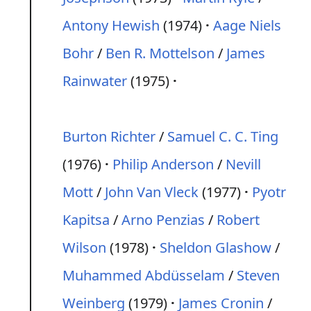
Antony Hewish
(1974)
Aage Niels
Bohr
/
Ben R. Mottelson
/
James
Rainwater
(1975)
Burton Richter
/
Samuel C. C. Ting
(1976)
Philip Anderson
/
Nevill
Mott
/
John Van Vleck
(1977)
Pyotr
Kapitsa
/
Arno Penzias
/
Robert
Wilson
(1978)
Sheldon Glashow
/
Muhammed Abdüsselam
/
Steven
Weinberg
(1979)
James Cronin
/