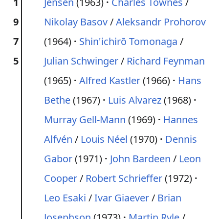
1
Jensen
(1963)
Charles Townes
/
9
Nikolay Basov
/
Aleksandr Prohorov
7
(1964)
Shin'ichirō Tomonaga
/
5
Julian Schwinger
/
Richard Feynman
(1965)
Alfred Kastler
(1966)
Hans
Bethe
(1967)
Luis Alvarez
(1968)
Murray Gell-Mann
(1969)
Hannes
Alfvén
/
Louis Néel
(1970)
Dennis
Gabor
(1971)
John Bardeen
/
Leon
Cooper
/
Robert Schrieffer
(1972)
Leo Esaki
/
Ivar Giaever
/
Brian
Josephson
(1973)
Martin Ryle
/