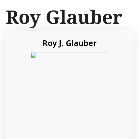
İ
Roy Glauber
ç
e
r
i
ğ
Roy J. Glauber
e
a
t
l
a