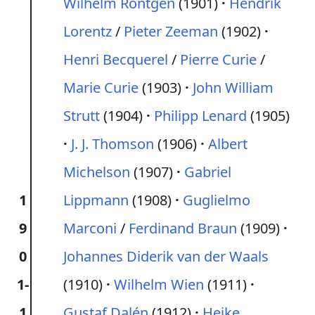
Wilhelm Röntgen
(1901)
Hendrik
Lorentz
/
Pieter Zeeman
(1902)
Henri Becquerel
/
Pierre Curie
/
Marie Curie
(1903)
John William
Strutt
(1904)
Philipp Lenard
(1905)
J. J. Thomson
(1906)
Albert
Michelson
(1907)
Gabriel
1
Lippmann
(1908)
Guglielmo
9
Marconi
/
Ferdinand Braun
(1909)
0
Johannes Diderik van der Waals
1-
(1910)
Wilhelm Wien
(1911)
1
Gustaf Dalén
(1912)
Heike