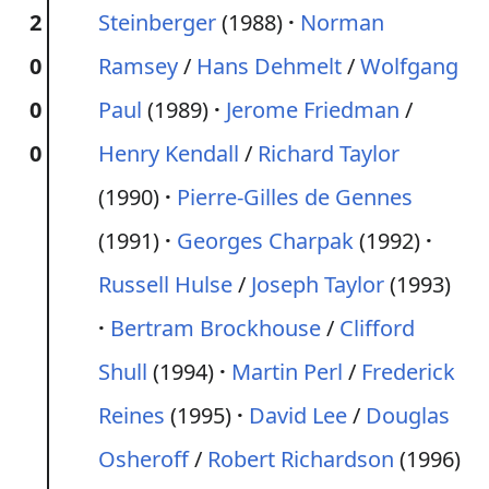
2
Steinberger
(1988)
Norman
0
Ramsey
/
Hans Dehmelt
/
Wolfgang
0
Paul
(1989)
Jerome Friedman
/
0
Henry Kendall
/
Richard Taylor
(1990)
Pierre-Gilles de Gennes
(1991)
Georges Charpak
(1992)
Russell Hulse
/
Joseph Taylor
(1993)
Bertram Brockhouse
/
Clifford
Shull
(1994)
Martin Perl
/
Frederick
Reines
(1995)
David Lee
/
Douglas
Osheroff
/
Robert Richardson
(1996)