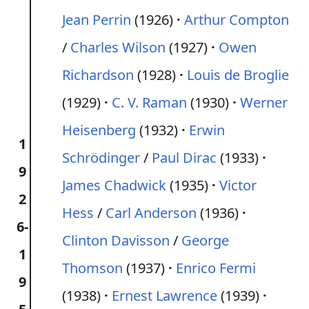
Jean Perrin
(1926)
Arthur Compton
/
Charles Wilson
(1927)
Owen
Richardson
(1928)
Louis de Broglie
(1929)
C. V. Raman
(1930)
Werner
Heisenberg
(1932)
Erwin
1
Schrödinger
/
Paul Dirac
(1933)
9
James Chadwick
(1935)
Victor
2
Hess
/
Carl Anderson
(1936)
6-
Clinton Davisson
/
George
1
Thomson
(1937)
Enrico Fermi
9
(1938)
Ernest Lawrence
(1939)