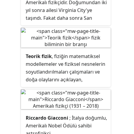
Amerikalı fizikçidir. Doğumundan iki
yıl sonra ailesi Virginia City'ye
taşındı. Fakat daha sonra San
Francisco'ya gittiler. Michelson
burada 1869 yılında liseyi bitirdi.
Başkan Grant tarafından U.S. Naval
Academy 'ye çağrıldı. Teğmen
Teorik fizik
, fiziğin matematiksel
olarak mezun olduktan sonra iki yıl
modellemeler ve fiziksel nesnelerin
gemiyle gezdi. Daha sonra Amiral
soyutlandırılmaları çalışmaları ve
Sampson'un yanında akademide
doğa olaylarını açıklayan,
fizik ve kimya öğretmenliği yaptı.
gerçekselleştiren ve tahmin
yürüten fizik dalıdır. Bu deneysel
fiziğin zıttıdır ki deneysel fizik
araçlarla bu olayları soruşturur.
Riccardo Giacconi
; İtalya doğumlu,
Amerikalı Nobel Ödülü sahibi
astrofizikçi.