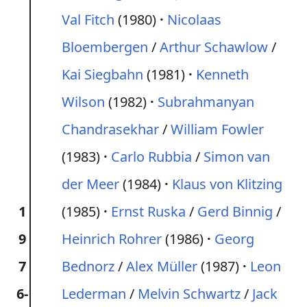
Val Fitch
(1980)
Nicolaas
Bloembergen
/
Arthur Schawlow
/
Kai Siegbahn
(1981)
Kenneth
Wilson
(1982)
Subrahmanyan
Chandrasekhar
/
William Fowler
(1983)
Carlo Rubbia
/
Simon van
der Meer
(1984)
Klaus von Klitzing
1
(1985)
Ernst Ruska
/
Gerd Binnig
/
9
Heinrich Rohrer
(1986)
Georg
7
Bednorz
/
Alex Müller
(1987)
Leon
6-
Lederman
/
Melvin Schwartz
/
Jack