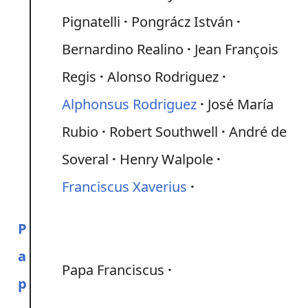
Pignatelli
Pongrácz István
Bernardino Realino
Jean François
Regis
Alonso Rodriguez
Alphonsus Rodriguez
José María
Rubio
Robert Southwell
André de
Soveral
Henry Walpole
Franciscus Xaverius
P
a
Papa Franciscus
p