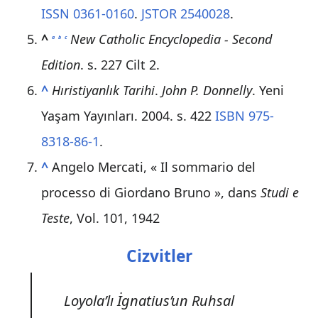
ISSN
0361-0160
.
JSTOR
2540028
.
^
New Catholic Encyclopedia - Second
a
b
c
Edition
. s. 227 Cilt 2.
^
Hıristiyanlık Tarihi
.
John P. Donnelly
. Yeni
Yaşam Yayınları. 2004. s. 422
ISBN 975-
8318-86-1
.
^
Angelo Mercati, « Il sommario del
processo di Giordano Bruno », dans
Studi e
Teste
, Vol. 101, 1942
Cizvitler
Loyola’lı İgnatius’un Ruhsal