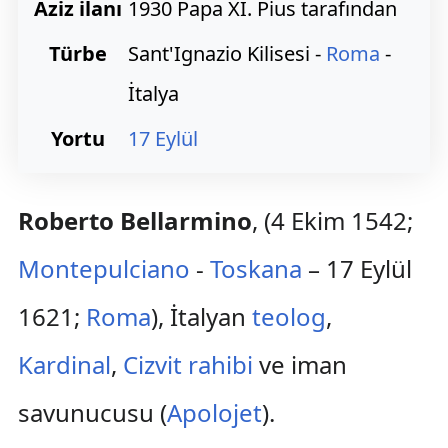
Aziz ilanı
1930 Papa XI. Pius tarafından
Türbe
Sant'Ignazio Kilisesi -
Roma
-
İtalya
Yortu
17 Eylül
Roberto Bellarmino
, (4 Ekim 1542;
Montepulciano
-
Toskana
– 17 Eylül
1621;
Roma
), İtalyan
teolog
,
Kardinal
,
Cizvit rahibi
ve iman
savunucusu (
Apolojet
).