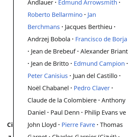
Andlauer
Edmund Arrowsmith
Roberto Bellarmino
Jan
Berchmans
Jacques Berthieu
Andrzej Bobola
Francisco de Borja
Jean de Brebeuf
Alexander Briant
Jean de Britto
Edmund Campion
Peter Canisius
Juan del Castillo
Noël Chabanel
Pedro Claver
Claude de la Colombiere
Anthony
Daniel
Paul Denn
Philip Evans ve
Ci
John Lloyd
Pierre Favre
Thomas
z
Garnet
Charles Garnier (Cizvit)