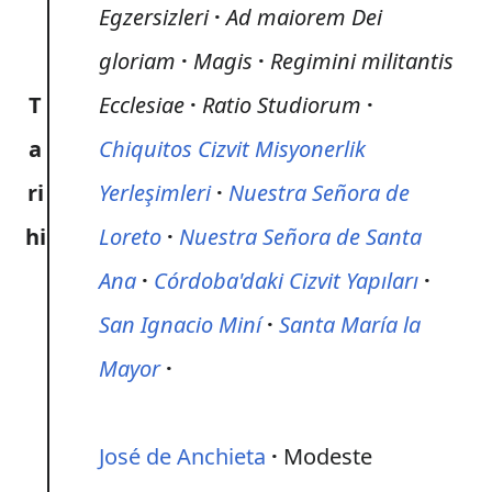
Egzersizleri
Ad maiorem Dei
gloriam
Magis
Regimini militantis
T
Ecclesiae
Ratio Studiorum
a
Chiquitos Cizvit Misyonerlik
ri
Yerleşimleri
Nuestra Señora de
hi
Loreto
Nuestra Señora de Santa
Ana
Córdoba'daki Cizvit Yapıları
San Ignacio Miní
Santa María la
Mayor
José de Anchieta
Modeste