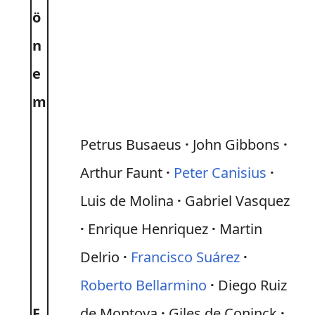
ö
n
e
m
Petrus Busaeus
John Gibbons
Arthur Faunt
Peter Canisius
Luis de Molina
Gabriel Vasquez
Enrique Henriquez
Martin
Delrio
Francisco Suárez
Roberto Bellarmino
Diego Ruiz
F
de Montoya
Giles de Coninck