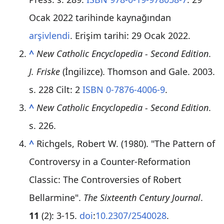
Ocak 2022 tarihinde kaynağından
arşivlendi
. Erişim tarihi:
29 Ocak
2022
.
^
New Catholic Encyclopedia - Second Edition
.
J. Friske
(İngilizce). Thomson and Gale. 2003.
s. 228 Cilt: 2
ISBN 0-7876-4006-9
.
^
New Catholic Encyclopedia - Second Edition
.
s. 226.
^
Richgels, Robert W. (1980). "The Pattern of
Controversy in a Counter-Reformation
Classic: The Controversies of Robert
Bellarmine".
The Sixteenth Century Journal
.
11
(2): 3-15.
doi
:
10.2307/2540028
.