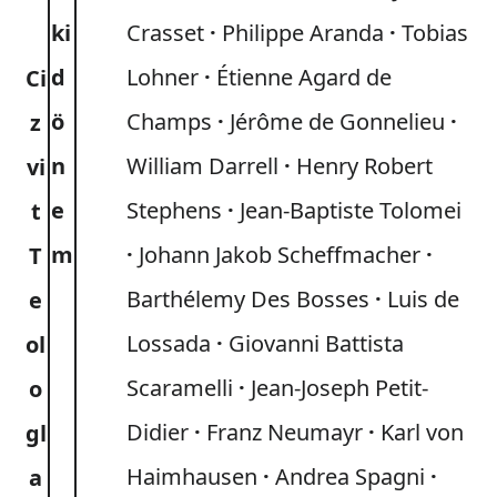
ki
Crasset
Philippe Aranda
Tobias
d
Lohner
Étienne Agard de
Ci
ö
Champs
Jérôme de Gonnelieu
z
n
William Darrell
Henry Robert
vi
e
Stephens
Jean-Baptiste Tolomei
t
m
Johann Jakob Scheffmacher
T
Barthélemy Des Bosses
Luis de
e
Lossada
Giovanni Battista
ol
Scaramelli
Jean-Joseph Petit-
o
Didier
Franz Neumayr
Karl von
gl
Haimhausen
Andrea Spagni
a