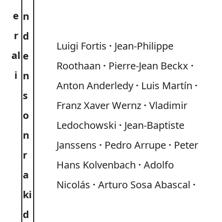
e
n
r
d
Luigi Fortis
Jean-Philippe
al
e
Roothaan
Pierre-Jean Beckx
i
n
Anton Anderledy
Luis Martín
s
Franz Xaver Wernz
Vladimir
o
Ledochowski
Jean-Baptiste
n
Janssens
Pedro Arrupe
Peter
r
Hans Kolvenbach
Adolfo
a
Nicolás
Arturo Sosa Abascal
ki
d