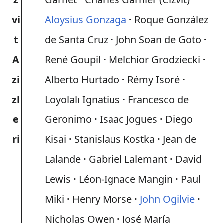
vi
Aloysius Gonzaga
Roque González
t
de Santa Cruz
John Soan de Goto
A
René Goupil
Melchior Grodziecki
zi
Alberto Hurtado
Rémy Isoré
zl
Loyolalı Ignatius
Francesco de
e
Geronimo
Isaac Jogues
Diego
ri
Kisai
Stanislaus Kostka
Jean de
Lalande
Gabriel Lalemant
David
Lewis
Léon-Ignace Mangin
Paul
Miki
Henry Morse
John Ogilvie
Nicholas Owen
José María