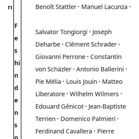
Benoît Stattler
Manuel Lacunza
rı
F
Salvator Tongiorgi
Joseph
e
Deharbe
Clément Schrader
s
Giovanni Perrone
Constantin
hi
von Schäzler
Antonio Ballerini
n
Pie Mélia
Louis Jouin
Matteo
d
Liberatore
Wilhelm Wilmers
e
Edouard Génicot
Jean-Baptiste
n
Terrien
Domenico Palmieri
s
Ferdinand Cavallera
Pierre
o