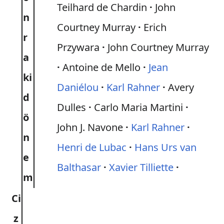
Teilhard de Chardin
John
n
Courtney Murray
Erich
r
Przywara
John Courtney Murray
a
Antoine de Mello
Jean
ki
Daniélou
Karl Rahner
Avery
d
Dulles
Carlo Maria Martini
ö
John J. Navone
Karl Rahner
n
Henri de Lubac
Hans Urs van
e
Balthasar
Xavier Tilliette
m
Ci
z