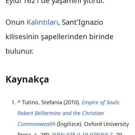
Eylül 1621'de yaşamını yitirdi.
Onun
Kalıntıları
, Sant'Ignazio
kilisesinin şapellerinden birinde
bulunur.
Kaynakça
^
Tutino, Stefania (2010).
Empire of Souls:
Robert Bellarmine and the Christian
Commonwealth
(İngilizce). Oxford University
Press. s. 289.
ISBN
978-0-19-978058-7
. 29