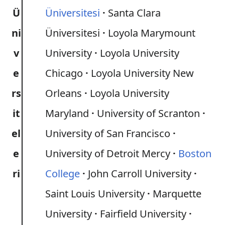
Ü
Üniversitesi
Santa Clara
ni
Üniversitesi
Loyola Marymount
v
University
Loyola University
e
Chicago
Loyola University New
rs
Orleans
Loyola University
it
Maryland
University of Scranton
el
University of San Francisco
e
University of Detroit Mercy
Boston
ri
College
John Carroll University
Saint Louis University
Marquette
University
Fairfield University