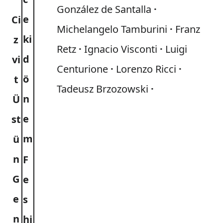
González de Santalla
e
Ci
Michelangelo Tamburini
Franz
ki
z
Retz
Ignacio Visconti
Luigi
d
vi
Centurione
Lorenzo Ricci
ö
t
Tadeusz Brzozowski
n
Ü
e
st
m
ü
n
F
G
e
e
s
n
hi