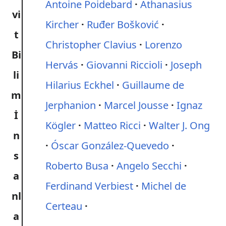
Antoine Poidebard
Athanasius
vi
Kircher
Ruđer Bošković
t
Christopher Clavius
Lorenzo
Bi
Hervás
Giovanni Riccioli
Joseph
li
Hilarius Eckhel
Guillaume de
m
Jerphanion
Marcel Jousse
Ignaz
İ
Kögler
Matteo Ricci
Walter J. Ong
n
Óscar González-Quevedo
s
Roberto Busa
Angelo Secchi
a
Ferdinand Verbiest
Michel de
nl
Certeau
a