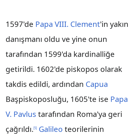
1597'de
Papa VIII. Clement
'in yakın
danışmanı oldu ve yine onun
tarafından 1599'da kardinalliğe
getirildi. 1602'de piskopos olarak
takdis edildi, ardından
Capua
Başpiskoposluğu, 1605'te ise
Papa
V. Pavlus
tarafından Roma'ya geri
çağrıldı.
Galileo
teorilerinin
[
5
]