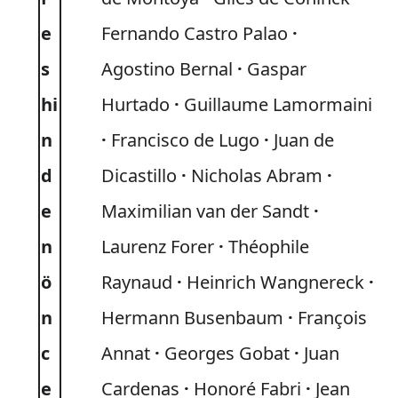
e
Fernando Castro Palao
s
Agostino Bernal
Gaspar
hi
Hurtado
Guillaume Lamormaini
n
Francisco de Lugo
Juan de
d
Dicastillo
Nicholas Abram
e
Maximilian van der Sandt
n
Laurenz Forer
Théophile
ö
Raynaud
Heinrich Wangnereck
n
Hermann Busenbaum
François
c
Annat
Georges Gobat
Juan
e
Cardenas
Honoré Fabri
Jean