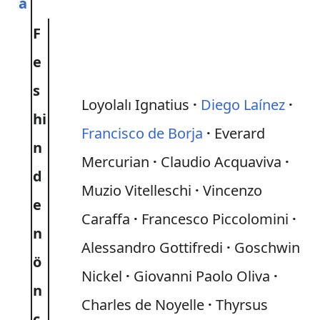
a
F
e
s
Loyolalı Ignatius
Diego Laínez
hi
Francisco de Borja
Everard
n
Mercurian
Claudio Acquaviva
d
Muzio Vitelleschi
Vincenzo
e
Caraffa
Francesco Piccolomini
n
Alessandro Gottifredi
Goschwin
ö
Nickel
Giovanni Paolo Oliva
n
Charles de Noyelle
Thyrsus
c