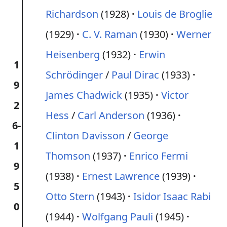
Richardson
(1928)
Louis de Broglie
(1929)
C. V. Raman
(1930)
Werner
Heisenberg
(1932)
Erwin
1
Schrödinger
/
Paul Dirac
(1933)
9
James Chadwick
(1935)
Victor
2
Hess
/
Carl Anderson
(1936)
6-
Clinton Davisson
/
George
1
Thomson
(1937)
Enrico Fermi
9
(1938)
Ernest Lawrence
(1939)
5
Otto Stern
(1943)
Isidor Isaac Rabi
0
(1944)
Wolfgang Pauli
(1945)