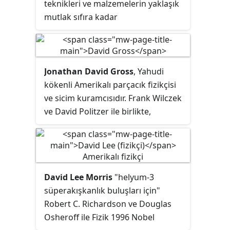
teknikleri ve malzemelerin yaklaşık
mutlak sıfıra kadar
soğutulduğunda nasıl davrandığı
konularında araştırmalar yapmıştır.
Onu Süperiletkenlik olgusunu
araştırmaya sevk eden en önemli
Jonathan David Gross
, Yahudi
olay 1908 yılında 0,9 K'de helyumu
kökenli Amerikalı parçacık fizikçisi
sıvılaştırmayı başarmasıdır.
ve sicim kuramcısıdır. Frank Wilczek
ve David Politzer ile birlikte,
asimptotik serbestlik keşiflerinden
dolayı Fizik 2004 Nobel Ödülü
verilmişitir. Hâlen Kaliforniya
Üniversitesi, Santa Barbara Teorik
David Lee Morris
"helyum-3
Fizik Kavli Enstitüsü Teorik Fizik
süperakışkanlık buluşları için"
bölümü Frederick W. Gluck
Robert C. Richardson
ve Douglas
Başkanı,direktörü ve sahibidir.
Osheroff ile Fizik 1996 Nobel
Ayrıca, UC Santa Barbara Fizik