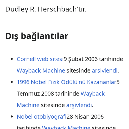
Dudley R. Herschbach'tır.
Dış bağlantılar
Cornell web sitesi
9 Şubat 2006 tarihinde
Wayback Machine
sitesinde
arşivlendi
.
1996 Nobel Fizik Ödülü'nü Kazananlar
5
Temmuz 2008 tarihinde
Wayback
Machine
sitesinde
arşivlendi
.
Nobel otobiyografi
28 Nisan 2006
tarihinde
Wayback Machine
sitesinde