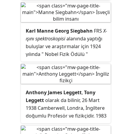
Ödülü'nü kazanan Amerikalı fizikçi.
Bölümü'nde öğretim üyesidir.
Karl Manne Georg Siegbahn
FRS
X-
ışını spektroskopisi
alanında yaptığı
buluşlar ve araştırmalar için 1924
yılında " Nobel Fizik Ödülü "
kazanan İsveçli fizikçidir. Aynı ödülü
1981 yılında oğlu "Kai M.
Siegbahn","Arthur L. Schawlow" ve
"Nicolaas Bloembergen" ile
Anthony James Leggett
,
Tony
paylaşmıştır. Şu ana kadar 4 kez
Leggett
olarak da bilinir, 26 Mart
baba ve oğul bu ödülü kazandı.
1938 Camberwell, Londra, İngiltere
Diğer baba-oğullar : William Bragg
doğumlu Profesör ve fizikçidir. 1983
ve Lawrence Bragg (1915); Niels
yılından beri İllinois Üniversitesi'nde
Bohr (1922) ve Aage Niels Bohr
profesörlük yapan Leggett, 2008 ve
(1975); Joseph John Thomson (1906)