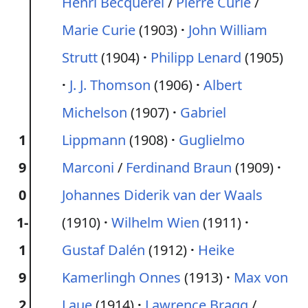
Henri Becquerel
/
Pierre Curie
/
Marie Curie
(1903)
John William
Strutt
(1904)
Philipp Lenard
(1905)
J. J. Thomson
(1906)
Albert
Michelson
(1907)
Gabriel
1
Lippmann
(1908)
Guglielmo
9
Marconi
/
Ferdinand Braun
(1909)
0
Johannes Diderik van der Waals
1-
(1910)
Wilhelm Wien
(1911)
1
Gustaf Dalén
(1912)
Heike
9
Kamerlingh Onnes
(1913)
Max von
2
Laue
(1914)
Lawrence Bragg
/