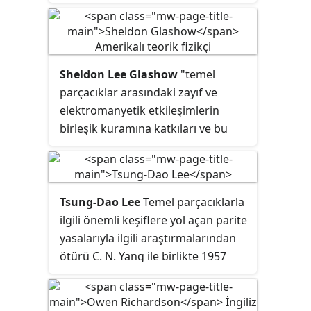
nükleosentezi teorisi üzerine
yaptığı çalışma ile Nobel Fizik Ödülü
almış annesi Yahudi, babası Alman
olan nükleer fizikçi.
Sheldon Lee Glashow
"temel
parçacıklar arasındaki zayıf ve
elektromanyetik etkileşimlerin
birleşik kuramına katkıları ve bu
çalışmaları kapsamında zayıf nötr
akımı öngörmeleri" nedeniyle
Steven Weinberg ve Abdus Salam
ile birlikte 1979 Nobel Fizik
Tsung-Dao Lee
Temel parçacıklarla
Ödülü'nü kazanan Amerikalı
ilgili önemli keşiflere yol açan
parite
fizikçidir.
yasalarıyla ilgili araştırmalarından
ötürü C. N. Yang ile birlikte 1957
Nobel Fizik Ödülü'nü kazanan Çin
kökenli Amerikan fizikçidir. Lee ve
Yang Nobel Ödülü alan ilk Çinli