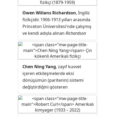
olmuştur.
Owen Willans Richardson
, İngiliz
fizikçidir. 1906-1913 yılları arasında
Princeton Üniversitesi'nde çalışmış
ve kendi adıyla alınan
Richardson
kuralı
ve termiyonik olay üzerindeki
çalışmalarından dolayı 1928 yılında
Nobel Fizik Ödülü'ne layık
görülmüştür.
Chen Ning Yang
, zayıf kuvvet
içeren etkileşmelerde eksi
dönüşümün (paritenin) sistemi
değiştirdiğini gösteren
çalışmalarıyla T. D. Lee ile birlikte
1957'de 35 yaşında Nobel Fizik
Ödülü'nü kazanan Çin kökenli
Amerikalı fizikçidir. Bilime yaptığı