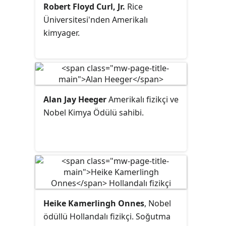
Robert Floyd Curl, Jr.
Rice
birçok katkının arasında Robert
Üniversitesi'nden Amerikalı
Mills ile ortaya koydukları Yang-
kimyager.
Mills teorisi de vardır.
Alan Jay Heeger
Amerikalı fizikçi ve
Nobel Kimya Ödülü sahibi.
Heike Kamerlingh Onnes
, Nobel
ödüllü Hollandalı fizikçi. Soğutma