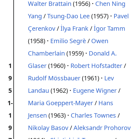
Walter Brattain
(1956)
Chen Ning
Yang
/
Tsung-Dao Lee
(1957)
Pavel
Çerenkov
/
İlya Frank
/
İgor Tamm
(1958)
Emilio Segrè
/
Owen
Chamberlain
(1959)
Donald A.
1
Glaser
(1960)
Robert Hofstadter
/
9
Rudolf Mössbauer
(1961)
Lev
5
Landau
(1962)
Eugene Wigner
/
1-
Maria Goeppert-Mayer
/
Hans
1
Jensen
(1963)
Charles Townes
/
9
Nikolay Basov
/
Aleksandr Prohorov