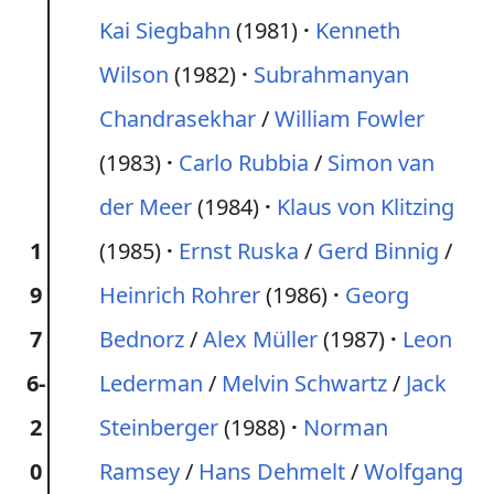
Kai Siegbahn
(1981)
Kenneth
Wilson
(1982)
Subrahmanyan
Chandrasekhar
/
William Fowler
(1983)
Carlo Rubbia
/
Simon van
der Meer
(1984)
Klaus von Klitzing
1
(1985)
Ernst Ruska
/
Gerd Binnig
/
9
Heinrich Rohrer
(1986)
Georg
7
Bednorz
/
Alex Müller
(1987)
Leon
6-
Lederman
/
Melvin Schwartz
/
Jack
2
Steinberger
(1988)
Norman
0
Ramsey
/
Hans Dehmelt
/
Wolfgang