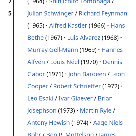
7
(1964)
Shin'ichirō Tomonaga
/
5
Julian Schwinger
/
Richard Feynman
(1965)
Alfred Kastler
(1966)
Hans
Bethe
(1967)
Luis Alvarez
(1968)
Murray Gell-Mann
(1969)
Hannes
Alfvén
/
Louis Néel
(1970)
Dennis
Gabor
(1971)
John Bardeen
/
Leon
Cooper
/
Robert Schrieffer
(1972)
Leo Esaki
/
Ivar Giaever
/
Brian
Josephson
(1973)
Martin Ryle
/
Antony Hewish
(1974)
Aage Niels
Bohr
/
Ben R. Mottelson
/
James