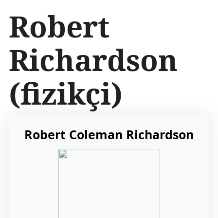
İ
Robert
ç
e
r
Richardson
i
ğ
e
(fizikçi)
a
t
l
a
Robert Coleman Richardson