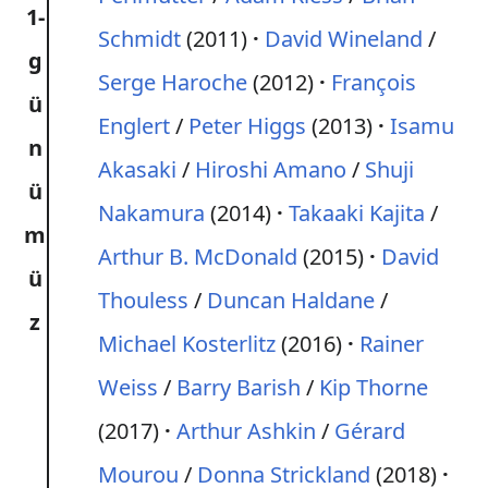
1-
Schmidt
(2011)
David Wineland
/
g
Serge Haroche
(2012)
François
ü
Englert
/
Peter Higgs
(2013)
Isamu
n
Akasaki
/
Hiroshi Amano
/
Shuji
ü
Nakamura
(2014)
Takaaki Kajita
/
m
Arthur B. McDonald
(2015)
David
ü
Thouless
/
Duncan Haldane
/
z
Michael Kosterlitz
(2016)
Rainer
Weiss
/
Barry Barish
/
Kip Thorne
(2017)
Arthur Ashkin
/
Gérard
Mourou
/
Donna Strickland
(2018)