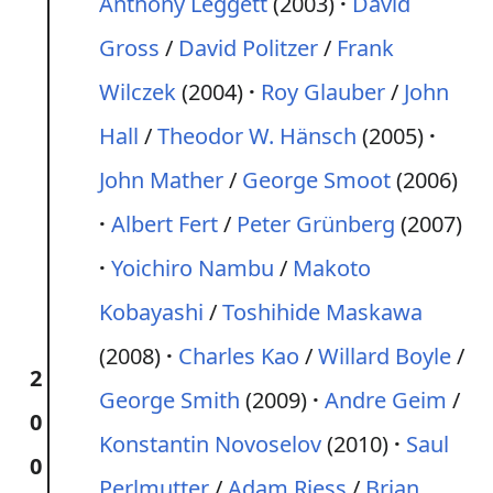
Anthony Leggett
(2003)
David
Gross
/
David Politzer
/
Frank
Wilczek
(2004)
Roy Glauber
/
John
Hall
/
Theodor W. Hänsch
(2005)
John Mather
/
George Smoot
(2006)
Albert Fert
/
Peter Grünberg
(2007)
Yoichiro Nambu
/
Makoto
Kobayashi
/
Toshihide Maskawa
(2008)
Charles Kao
/
Willard Boyle
/
2
George Smith
(2009)
Andre Geim
/
0
Konstantin Novoselov
(2010)
Saul
0
Perlmutter
/
Adam Riess
/
Brian