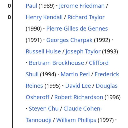
0
Paul
(1989)
Jerome Friedman
/
0
Henry Kendall
/
Richard Taylor
(1990)
Pierre-Gilles de Gennes
(1991)
Georges Charpak
(1992)
Russell Hulse
/
Joseph Taylor
(1993)
Bertram Brockhouse
/
Clifford
Shull
(1994)
Martin Perl
/
Frederick
Reines
(1995)
David Lee
/
Douglas
Osheroff
/
Robert Richardson
(1996)
Steven Chu
/
Claude Cohen-
Tannoudji
/
William Phillips
(1997)