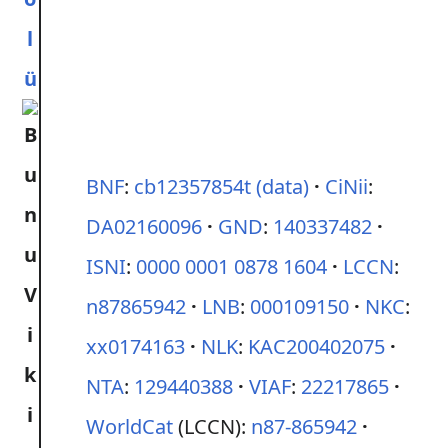
l
ü
BNF
:
cb12357854t
(data)
CiNii
:
DA02160096
GND
:
140337482
ISNI
:
0000 0001 0878 1604
LCCN
:
n87865942
LNB
:
000109150
NKC
:
xx0174163
NLK
:
KAC200402075
NTA
:
129440388
VIAF
:
22217865
WorldCat
(LCCN):
n87-865942