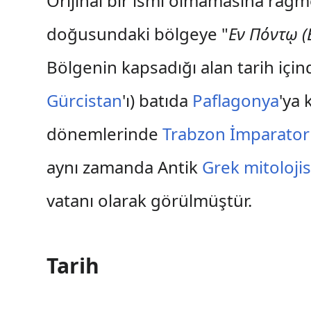
Orijinal bir ismi olmamasına rağ
doğusundaki bölgeye "
Eν Πόντῳ (
Bölgenin kapsadığı alan tarih içi
Gürcistan
'ı) batıda
Paflagonya
'ya 
dönemlerinde
Trabzon İmparator
aynı zamanda Antik
Grek mitoloji
vatanı olarak görülmüştür.
Tarih