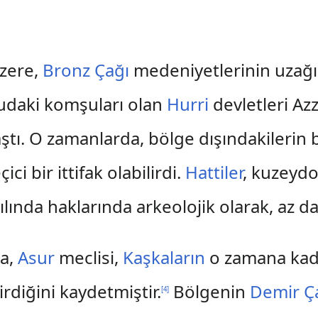
zere,
Bronz Çağı
medeniyetlerinin uzağın
ğudaki komşuları olan
Hurri
devletleri Azz
rlaştı. O zamanlarda, bölge dışındakiler
ci bir ittifak olabilirdi.
Hattiler
, kuzeydo
ılında haklarında arkeolojik olarak, az da
ra,
Asur
meclisi,
Kaşkaların
o zamana kada
irdiğini kaydetmiştir.
Bölgenin
Demir Ç
[
4
]