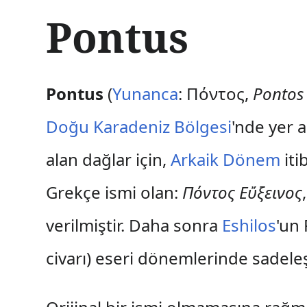
İ
Pontus
ç
e
r
i
ğ
Pontus
(
Yunanca
: Πόντος,
Pontos 
e
a
Doğu Karadeniz Bölgesi
'nde yer a
t
l
alan dağlar için,
Arkaik Dönem
iti
a
Grekçe ismi olan:
Πόντος Εὔξεινος
verilmiştir. Daha sonra
Eshilos
'un
civarı) eseri dönemlerinde sadele