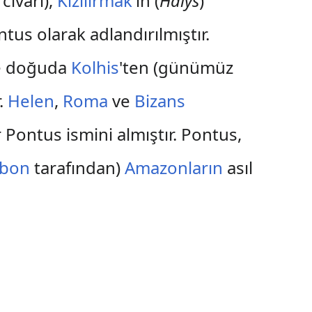
civarı),
Kızılırmak
'ın (
Halys
)
tus olarak adlandırılmıştır.
kle doğuda
Kolhis
'ten (günümüz
.
Helen
,
Roma
ve
Bizans
er Pontus ismini almıştır. Pontus,
abon
tarafından)
Amazonların
asıl