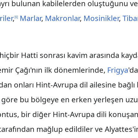
yrı bulunan kabilelerden oluştuğunu ve i
iler
,
Marlar
,
Makronlar
,
Mosinikler
,
Tiba
[
6
]
ve hiçbir Hatti sonrası kavim arasında ka
emir Çağı'nın ilk dönemlerinde,
Frigya
'd
dan onları Hint-Avrupa dil ailesine bağlı
ara göre bu bölgeye en erken yerleşen uz
ntus, bir diğer Hint-Avrupa dili konuşa
tarafından mağlup edildiler ve Alyattes'i