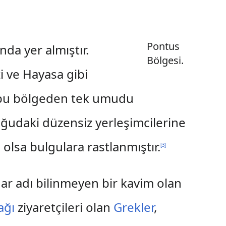
Pontus
da yer almıştır.
Bölgesi.
i ve Hayasa gibi
in bu bölgeden tek umudu
ğudaki düzensiz yerleşimcilerine
 olsa bulgulara rastlanmıştır.
[
3
]
r adı bilinmeyen bir kavim olan
ağı
ziyaretçileri olan
Grekler
,