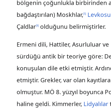
bölgenin çoğunlukla birbirinden a
bağdaştırılan) Moskhlar,
Levkosur
[
5
]
Çaldlar
olduğunu belirmiştirler.
[
9
]
Ermeni dili, Hattiler, Asurluluar 
sürdüğü antik bir teoriye göre: D
konuşulan dile etki etmiştir. Ardın
etmiştir. Grekler, var olan kayıtl
olmuştur. MÖ 8. yüzyıl boyunca Po
haline geldi. Kimmerler,
Lidyalılar