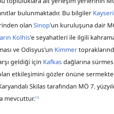
u topluluklara ait yerleşim yerlerinin M
anıtlar bulunmaktadır. Bu bilgiler
Kayseri
erinden olan
Sinop
'un kuruluşuna dair MÖ 
arın
Kolhis
'e seyahatleri ile ilgili kahram
ması ve Odisyus'un
Kimmer
topraklarında
arşı geldiği için
Kafkas
dağlarına sürmesi
 olan etkileşimini gözler önüne sermekte
 Karyandalı Skilas tarafından MÖ 7. yüzy
da mevcuttur.
[
12
]