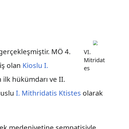
 gerçekleşmiştir. MÖ 4.
VI.
Mitridat
iş olan
Kioslu I.
es
 ilk hükümdarı ve II.
tuslu
I. Mithridatis Ktistes
olarak
 Grek medeniyetine sempatisiyle