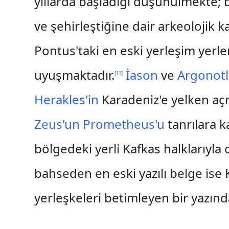
yıllarda başladığı düşünülmekte; b
ve şehirleştiğine dair arkeolojik k
Pontus'taki en eski yerleşim yerl
uyuşmaktadır.
İason
ve
Argonotl
[
11
]
Herakles'in
Karadeniz'e yelken aç
Zeus'un
Prometheus'u
tanrılara k
bölgedeki yerli Kafkas halklarıyla
bahseden en eski yazılı belge ise
yerleşkeleri betimleyen bir yazın