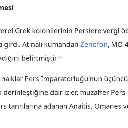
mesi
yerel Grek kolonilerinin Perslere vergi 
a girdi. Atinalı kumandan
Zenofon
, MÖ 4
dığını belirtmiştir.
[
13
]
 halklar Pers İmparatorluğu'nun üçüncü
 derinleştiğine dair izler, muzaffer Per
 Pers tanrılarına adanan Anaitis, Omanes 