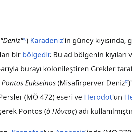
"Deniz"
)
Karadeniz
'in güney kıyısında
[
1
]
lan bir
bölgedir
. Bu ad bölgenin kıyıları 
barıyla burayı kolonileştiren Grekler tar
,
Pontos Eukseinos
(Misafirperver Deniz
)
[
2
]
 Persler (MÖ 472) eseri ve
Herodot
'un
He
şerek Pontos (
ὁ Πόντος
) adı kullanılmıştır