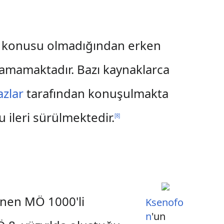
öz konusu olmadığından erken
lamamaktadır. Bazı kaynaklarca
azlar
tarafından konuşulmakta
ileri sürülmektedir.
[
8
]
inen MÖ 1000'li
Ksenofo
n
'un