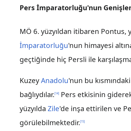
Pers İmparatorluğu'nun Genişle
MÖ 6. yüzyıldan itibaren Pontus, 
İmparatorluğu
'nun himayesi altın
geçtiğinde hiç Persli ile karşılaşma
Kuzey
Anadolu
'nun bu kısmındaki
bağlıydılar.
Pers etkisinin giderek
[
14
]
yüzyılda
Zile
'de inşa ettirilen ve
görülebilmektedir.
[
15
]