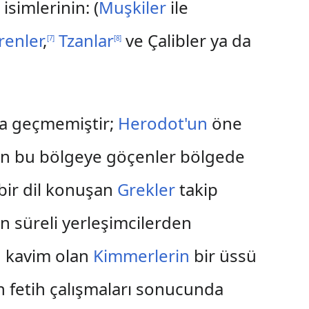
simlerinin: (
Muşkiler
ile
renler
,
Tzanlar
ve Çalibler ya da
[
7
]
[
8
]
yda geçmemiştir;
Herodot'un
öne
an bu bölgeye göçenler bölgede
 bir dil konuşan
Grekler
takip
un süreli yerleşimcilerden
n kavim olan
Kimmerlerin
bir üssü
n fetih çalışmaları sonucunda