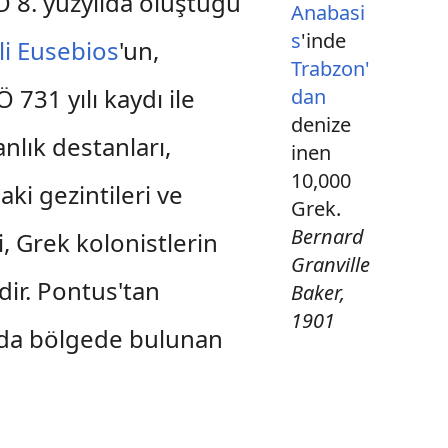
Ö 8. yüzyılda oluştuğu
Anabasi
s
'inde
li Eusebios
'un,
Trabzon'
731 yılı kaydı ile
dan
denize
anlık destanları,
inen
10,000
ki gezintileri ve
Grek.
Bernard
, Grek kolonistlerin
Granville
dir. Pontus'tan
Baker,
1901
ılda bölgede bulunan