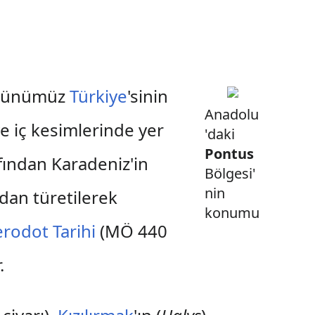
, günümüz
Türkiye
'sinin
Anadolu
ve iç kesimlerinde yer
'daki
Pontus
afından Karadeniz'in
Bölgesi'
nin
'dan türetilerek
konumu
rodot Tarihi
(MÖ 440
.