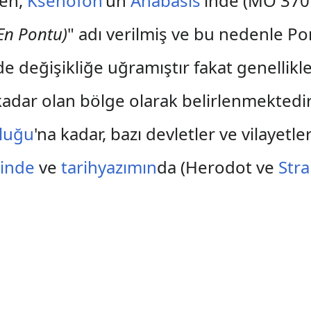
men,
Ksenofon
'un
Anabasis
'inde (MÖ 370 
En Pontu)
" adı verilmiş ve bu nedenle Pon
nde değişikliğe uğramıştır fakat genelli
kadar olan bölge olarak belirlenmektedir
luğu
'na kadar, bazı devletler ve vilayetl
sinde
ve
tarihyazımın
da (Herodot ve
Str