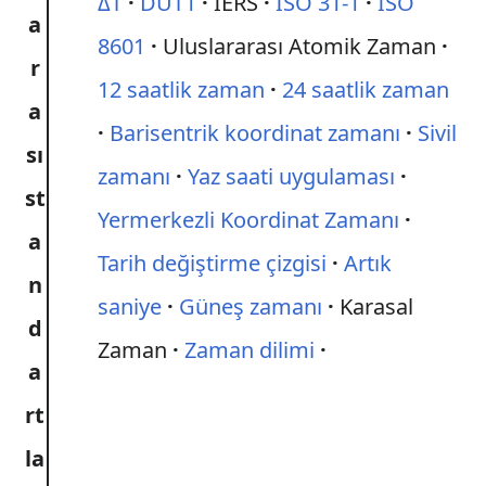
ΔT
DUT1
IERS
ISO 31-1
ISO
a
8601
Uluslararası Atomik Zaman
r
12 saatlik zaman
24 saatlik zaman
a
Barisentrik koordinat zamanı
Sivil
sı
zamanı
Yaz saati uygulaması
st
Yermerkezli Koordinat Zamanı
a
Tarih değiştirme çizgisi
Artık
n
saniye
Güneş zamanı
Karasal
d
Zaman
Zaman dilimi
a
rt
la