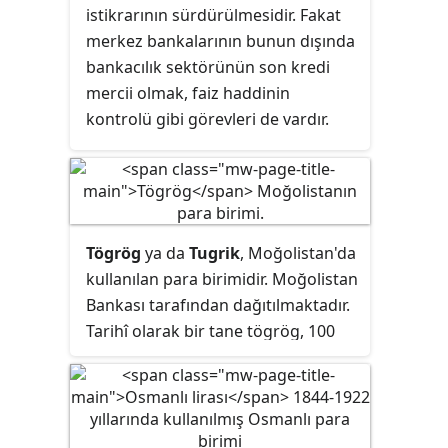
istikrarının sürdürülmesidir. Fakat
merkez bankalarının bunun dışında
bankacılık sektörünün son kredi
mercii olmak, faiz haddinin
kontrolü gibi görevleri de vardır.
Bunun yanında merkez bankasının,
bankalar ve diğer finansal
kurumları, tedbirsizlik ve
dolandırıcılığa karşı denetlemek
gibi yetkileri de olabilir.
Tögrög
ya da
Tugrik
, Moğolistan'da
kullanılan para birimidir. Moğolistan
Bankası tarafından dağıtılmaktadır.
Tarihî olarak bir tane tögrög, 100
tane
möngö
(мөнгө)'ye bölünürdü,
fakat çok az değeri olduğu için artık
möngö madenî paraları
kullanılmamaktadır.