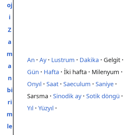
oj
i
Z
a
m
An
Ay
Lustrum
Dakika
Gelgit
a
Gün
Hafta
İki hafta
Milenyum
n
Onyıl
Saat
Saeculum
Saniye
bi
Sarsma
Sinodik ay
Sotik döngü
ri
Yıl
Yüzyıl
m
le