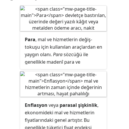
Para
, mal ve hizmetlerin değiş-
tokuşu için kullanılan araçlardan en
yaygın olanı.
Para
sözcüğü ile
genellikle madenî para ve
banknotlar kastedilmekle birlikte;
ekonomide, vadesiz mevduatlar ve
kredi kartları da parayı meydana
getiren unsurlardan sayılır. Vadeli
mevduat, devlet tahvili gibi değişim
Enflasyon
veya
parasal şişkinlik
,
araçları ise
para benzeri
olarak
ekonomideki mal ve hizmetlerin
değerlendirilir.
fiyatlarındaki genel artıştır. Bu
genellikle tüketici fiyat endeksi