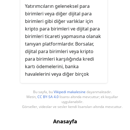
la Firme et des Institutions'dan
Yatırımcıların geleneksel para
Jérôme Blanc'a göre, tamamlayıcı
birimleri veya diğer dijital para
para birimleri ekonomiyi korumayı,
birimleri gibi diğer varlıklar için
canlandırmayı veya yönlendirmeyi
kripto para birimleri ve dijital para
amaçlamaktadır. Belirli sosyal,
birimleri ticareti yapmasına olanak
çevresel veya politik hedefleri
tanıyan platformlardır. Borsalar,
ilerletmek için de kullanılabilirler.
dijital para birimleri veya kripto
para birimleri karşılığında kredi
kartı ödemelerini, banka
havalelerini veya diğer birçok
ödeme şekillerini kabul edebilir. Bir
kripto para borsası
, genellikle alış-
Bu sayfa, bu
Vikipedi makalesine
dayanmaktadır.
satış işlemleri için işlem komisyonu
Metin,
CC BY-SA 4.0
lisansı altında mevcuttur; ek koşullar
uygulanabilir.
olarak alan veya eşleşen bir
Görseller, videolar ve sesler kendi lisansları altında mevcuttur.
platform olarak sadece üyelik ücreti
alan bir piyasa yapıcı olabilir.
Anasayfa