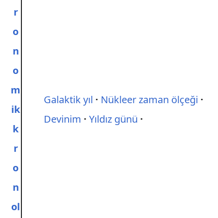
r
o
n
o
m
Galaktik yıl
Nükleer zaman ölçeği
ik
Devinim
Yıldız günü
k
r
o
n
ol