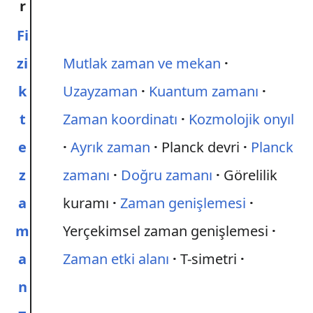
r
Fi
zi
Mutlak zaman ve mekan
k
Uzayzaman
Kuantum zamanı
t
Zaman koordinatı
Kozmolojik onyıl
e
Ayrık zaman
Planck devri
Planck
z
zamanı
Doğru zamanı
Görelilik
a
kuramı
Zaman genişlemesi
m
Yerçekimsel zaman genişlemesi
a
Zaman etki alanı
T-simetri
n