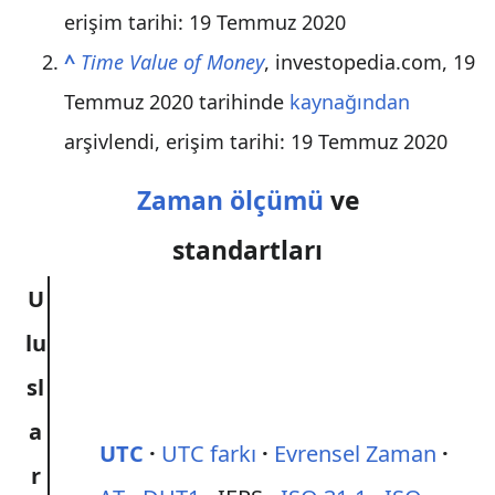
erişim tarihi:
19 Temmuz
2020
^
Time Value of Money
, investopedia.com, 19
Temmuz 2020 tarihinde
kaynağından
arşivlendi
, erişim tarihi:
19 Temmuz
2020
Zaman ölçümü
ve
standartları
U
lu
sl
a
UTC
UTC farkı
Evrensel Zaman
r