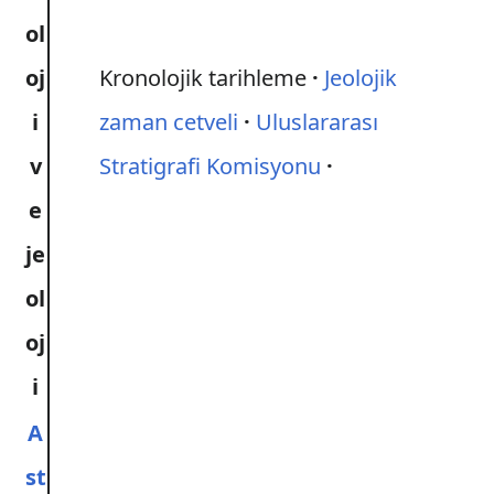
ol
oj
Kronolojik tarihleme
Jeolojik
i
zaman cetveli
Uluslararası
v
Stratigrafi Komisyonu
e
je
ol
oj
i
A
st