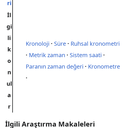
ri
İl
gi
li
Kronoloji
Süre
Ruhsal kronometri
k
Metrik zaman
Sistem saati
o
Paranın zaman değeri
Kronometre
n
ul
a
r
İlgili Araştırma Makaleleri