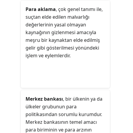
ülkede geçerli olan tek para
içerisinde enflasyon denetim altına
Para aklama
, çok genel tanımı ile,
birimidir.
alınmaya başlanmıştır.
suçtan elde edilen malvarlığı
değerlerinin yasal olmayan
kaynağının gizlenmesi amacıyla
meşru bir kaynaktan elde edilmiş
gelir gibi gösterilmesi yönündeki
işlem ve eylemlerdir.
Merkez bankası
, bir ülkenin ya da
ülkeler grubunun para
politikasından sorumlu kurumdur.
Merkez bankasının temel amacı
para biriminin ve para arzının