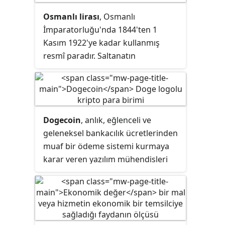
Osmanlı lirası
, Osmanlı
İmparatorluğu'nda 1844'ten 1
Kasım 1922'ye kadar kullanmış
resmî paradır. Saltanatın
kaldırılmasından sonra Türkiye'de
23 Ekim 1923'e kadar resmî olarak
kullanıldı. Fakat Osmanlı lirasının
tam olarak tedavülden kalkması ve
Dogecoin
, anlık, eğlenceli ve
yerine Türk lirasının kullanılması
geleneksel bankacılık ücretlerinden
1927 yılını buldu.
muaf bir ödeme sistemi kurmaya
karar veren yazılım mühendisleri
Billy Markus ve Jackson Palmer
tarafından icat edilmiş bir kripto
paradır. Dogecoin, logosunda ve
isminde popüler bir internet
meme'i olan ve Doge olarak anılan