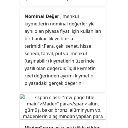
(TÜFE) kullanılarak ölçülür. Genel
fiyat seviyesi yükseldiğinde, her bir
Nominal Değer
, menkul
para birimi daha az mal ve hizmet
kıymetlerin nominal değerleriyle
satın alır; sonuç olarak, enflasyon
aynı olan piyasa fiyatı için kullanılan
paranın satın alma gücünde bir
bir bankacılık ve borsa
azalmaya karşılık gelir. TÜFE
terimidir.Para, çek, senet, hisse
enflasyonunun tersi, mal ve
senedi, tahvil, pul vb. menkul
hizmetlerin genel fiyat seviyesinde
(taşınabilir) kıymetlerin üzerinde
bir düşüş olan deflasyondur.
yazılı olan değerdir. İlgili kıymetin
Enflasyonun yaygın ölçüsü, genel
reel değerinden ayrımı kıymetin
bir fiyat endeksindekinin yıllık
piyasadaki gerçek değerini
olarak yüzde değişimi olan
yansıtmaması, sadece sayısal ifade
enflasyon oranıdır. Hanelerin
odaklı olup alım gücünü
karşılaştığı fiyatların hepsi aynı
belirtmemesidir. Piyasa koşullarına
oranda artmadığından, bu amaçla
göre bu değerin altında veya
genellikle tüketici fiyat endeksi
üstünde fiyata alınıp satılabilirler.
(TÜFE) kullanılır.
Madenî para
veya eski dilde
sikke
;