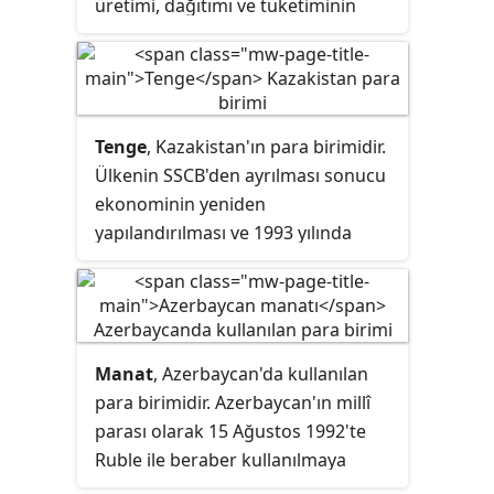
üretimi, dağıtımı ve tüketiminin
incelenmesi olan ekonomi ile
ilgilidir ancak ondan farklıdır.
Kapsama dayalı olarak Finansal
sistemlerde finansal faaliyetlere
Tenge
, Kazakistan'ın para birimidir.
ilişkin disiplin, kişisel, kurumsal ve
Ülkenin SSCB'den ayrılması sonucu
kamu finansmanı olarak ayrılabilir.
ekonominin yeniden
yapılandırılması ve 1993 yılında
ulusal para birimi olan tenge,
Kazakistan Ulusal Bankası
tarafından tedavüle sürüldü.
Kazakistan'ın bağımsız bir
Manat
, Azerbaycan'da kullanılan
ekonomik gelişme yolunda ilerleme
para birimidir. Azerbaycan'ın millî
çabaları 1996 yılından itibaren
parası olarak 15 Ağustos 1992'te
sonuç vermeye başladı ve
Ruble ile beraber kullanılmaya
bağımsızlık tarihinde ilk defa
başlanmıştır. 1 Ocak 1994'ten beri
büyümeye geçmiş, aynı yıl