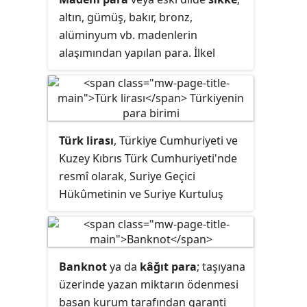
altın, gümüş, bakır, bronz,
alüminyum vb. madenlerin
alaşımından yapılan para. İlkel
çağlardan beri ticarette geçerli olan
değiş-tokuş yöntemleri yerine, daha
kullanışlı bir değişim aracı olarak
icad edilmiştir. Sikke kavramı daha
Türk lirası
, Türkiye Cumhuriyeti ve
çok tarihî madenî paraları
Kuzey Kıbrıs Türk Cumhuriyeti'nde
tanımlamak için kullanılır.
resmî olarak, Suriye Geçici
Günümüzde madenî paraları
Hükûmetinin ve Suriye Kurtuluş
tanımlamak için
bozuk para
Hükûmetinin kontrol ettiği
kavramı da kullanılır ancak bozuk
bölgelerde ise gayriresmî olarak
para kavramı her zaman 'sadece'
kullanılan para birimidir. Alt birimi
madenî paraları kapsamayabilir.
kuruş olan Türk lirasının basma ve
Banknot
ya da
kâğıt para
; taşıyana
yönetme faaliyetleri Türkiye
üzerinde yazan miktarın ödenmesi
Cumhuriyet Merkez Bankası
basan kurum tarafından garanti