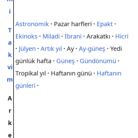
i
Astronomik
Pazar harfleri
Epakt
T
Ekinoks
Miladi
İbrani
Arakatkı
Hicri
a
Jülyen
Artık yıl
Ay
Ay-güneş
Yedi
k
günlük hafta
Güneş
Gündönümü
vi
Tropikal yıl
Haftanın günü
Haftanın
m
günleri
A
r
k
e