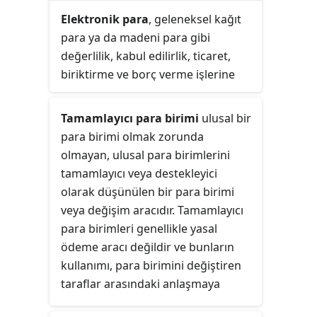
edilir, ancak aynı zamanda bir
ve sanal dövizdir. Kripto varlıklar,
Elektronik para
, geleneksel kağıt
anlaşmanın paranın karşılığını verip
merkezi elektronik para ve merkezi
para ya da madeni para gibi
vermediği gibi mutlak terimlerle de
bankacılık sistemlerin aksine
değerlilik, kabul edilirlik, ticaret,
ifade edilebilir.
tümüyle merkeziyetsizlerdir. Her bir
biriktirme ve borç verme işlerine
kripto para biriminin
yarayan ama gene de bazı farkları
merkeziyetsizliği, umumi işlem veri
olan bir sayısal unsur, bir değişim
Tamamlayıcı para birimi
ulusal bir
tabanı olan dağıtık muhasebe
aracı, bir döviz cinsidir.
para birimi olmak zorunda
defteri (ledger) olarak işlev gören
olmayan, ulusal para birimlerini
bir blok zincirinden (Blockchain)
tamamlayıcı veya destekleyici
gelmektedir.
olarak düşünülen bir para birimi
veya değişim aracıdır. Tamamlayıcı
para birimleri genellikle yasal
ödeme aracı değildir ve bunların
kullanımı, para birimini değiştiren
taraflar arasındaki anlaşmaya
dayanır. Laboratoire d'Économie de