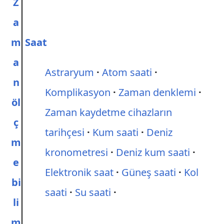
Z
a
m
Saat
a
Astraryum
Atom saati
n
Komplikasyon
Zaman denklemi
öl
Zaman kaydetme cihazların
ç
tarihçesi
Kum saati
Deniz
m
kronometresi
Deniz kum saati
e
Elektronik saat
Güneş saati
Kol
bi
saati
Su saati
li
m