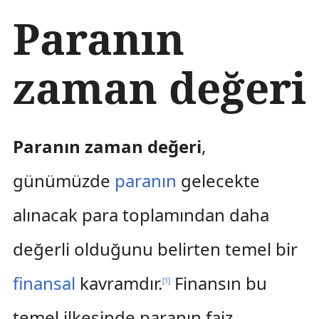
İ
Paranın
ç
e
r
zaman değeri
i
ğ
e
a
t
Paranın zaman değeri
,
l
a
günümüzde
paranın
gelecekte
alınacak para toplamından daha
değerli olduğunu belirten temel bir
finansal
kavramdır.
Finansın bu
[
1
]
temel ilkesinde paranın faiz