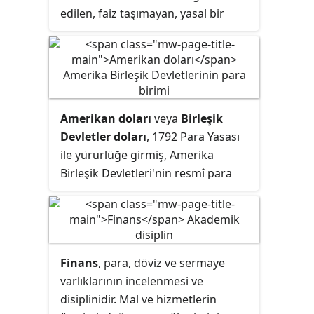
tarafından sürdürülür.
edilen, faiz taşımayan, yasal bir
ödeme aracı. İngilizcedeki bank ve
note yani banka ve not
kavramlarının birleşiminden gelir.
Banknotun, altın, gümüş, döviz gibi
menkul kıymetlerden teşekkül eden
Amerikan doları
veya
Birleşik
bir karşılığı bulunmayabilir. Eskiyen
Devletler doları
, 1792 Para Yasası
para tedavülden çekilerek imha
ile yürürlüğe girmiş, Amerika
edilir.
Birleşik Devletleri'nin resmî para
birimidir. Dünya ticareti üzerinde en
yaygın kullanılan para birimi
olmasıyla da bilinir. Serbest
dalgalanan bir para birimidir.
Finans
, para, döviz ve sermaye
varlıklarının incelenmesi ve
disiplinidir. Mal ve hizmetlerin