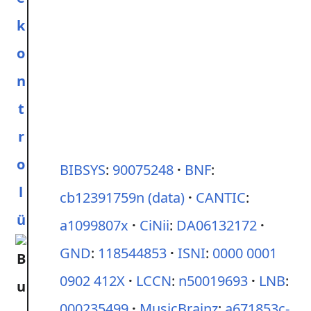
k
o
n
t
r
o
BIBSYS
:
90075248
BNF
:
l
cb12391759n
(data)
CANTIC
:
ü
a1099807x
CiNii
:
DA06132172
GND
:
118544853
ISNI
:
0000 0001
0902 412X
LCCN
:
n50019693
LNB
:
000235499
MusicBrainz
:
a671853c-