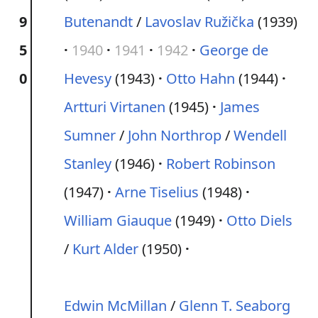
9
Butenandt
/
Lavoslav Ružička
(1939)
5
1940
1941
1942
George de
0
Hevesy
(1943)
Otto Hahn
(1944)
Artturi Virtanen
(1945)
James
Sumner
/
John Northrop
/
Wendell
Stanley
(1946)
Robert Robinson
(1947)
Arne Tiselius
(1948)
William Giauque
(1949)
Otto Diels
/
Kurt Alder
(1950)
Edwin McMillan
/
Glenn T. Seaborg