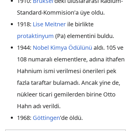
1910:
Brüksel
'deki uluslararası Radium-
Standard-Kommision'a üye oldu.
1918:
Lise Meitner
ile birlikte
protaktinyum
(Pa) elementini buldu.
1944:
Nobel Kimya Ödülünü
aldı. 105 ve
108 numaralı elementlere, adına ithafen
Hahnium ismi verilmesi önerileri pek
fazla taraftar bulamadı. Ancak yine de,
nükleer ticari gemilerden birine Otto
Hahn adı verildi.
1968:
Göttingen
'de öldü.