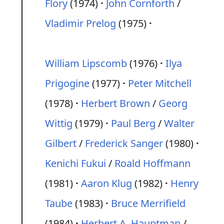
Flory
(1974)
John Cornforth
/
Vladimir Prelog
(1975)
William Lipscomb
(1976)
Ilya
Prigogine
(1977)
Peter Mitchell
(1978)
Herbert Brown
/
Georg
Wittig
(1979)
Paul Berg
/
Walter
Gilbert
/
Frederick Sanger
(1980)
Kenichi Fukui
/
Roald Hoffmann
(1981)
Aaron Klug
(1982)
Henry
Taube
(1983)
Bruce Merrifield
(1984)
Herbert A. Hauptman
/