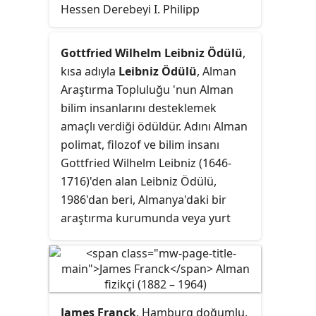
Hessen Derebeyi I. Philipp
tarafından kurulmuştur. Dünyanın
ilk ve en eski Protestan
Gottfried Wilhelm Leibniz Ödülü
,
üniversitesidir.
kısa adıyla
Leibniz Ödülü
, Alman
Araştırma Topluluğu 'nun Alman
bilim insanlarını desteklemek
amaçlı verdiği ödüldür. Adını Alman
polimat, filozof ve bilim insanı
Gottfried Wilhelm Leibniz (1646-
1716)'den alan Leibniz Ödülü,
1986'dan beri, Almanya'daki bir
araştırma kurumunda veya yurt
dışındaki bir Alman araştırma
kurumunda çalışan bireylere veya
araştırma gruplarına yılda en fazla
on ödül verilmektedir. Almanya'daki
en önemli araştırma ödülü olarak
James Franck
, Hamburg doğumlu,