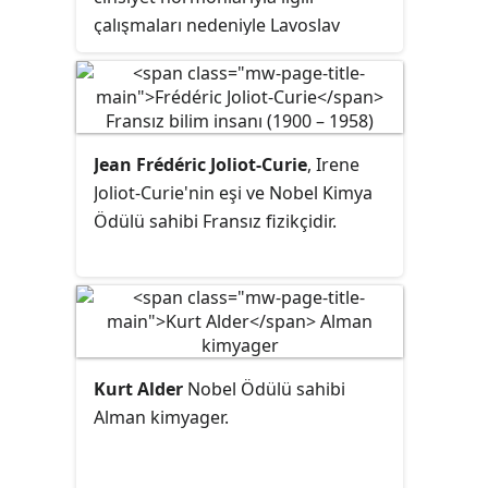
çalışmaları nedeniyle Lavoslav
Ružička ile birlikte Nobel Kimya
Ödülünü almıştır. II. Dünya Savaşı
sebebiyle ödülünü ancak savaştan
sonra 1949 yılında alabilmiştir.
Jean Frédéric Joliot-Curie
, Irene
Joliot-Curie'nin eşi ve Nobel Kimya
Ödülü sahibi Fransız fizikçidir.
Kurt Alder
Nobel Ödülü sahibi
Alman kimyager.