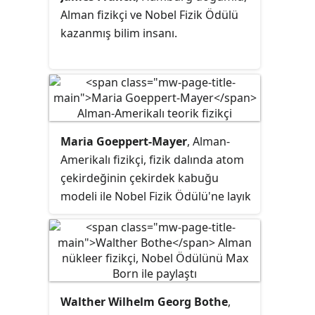
kabul edilir. Ödül ilk defa Alman
Alman fizikçi ve Nobel Fizik Ödülü
Araştırma Topluluğu başkanı Eugen
kazanmış bilim insanı.
Seibold tarafından yürürlüğe
konulmuştur.
Maria Goeppert-Mayer
, Alman-
Amerikalı fizikçi, fizik dalında atom
çekirdeğinin çekirdek kabuğu
modeli ile Nobel Fizik Ödülü'ne layık
görülmüştür. Marie Curie’den sonra
Nobel Ödülü'ne layık görülen ikinci
kadındır.
Walther Wilhelm Georg Bothe
,