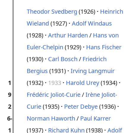
Theodor Svedberg
(1926)
Heinrich
Wieland
(1927)
Adolf Windaus
(1928)
Arthur Harden
/
Hans von
Euler-Chelpin
(1929)
Hans Fischer
(1930)
Carl Bosch
/
Friedrich
Bergius
(1931)
Irving Langmuir
1
(1932)
1933
Harold Urey
(1934)
9
Frédéric Joliot-Curie
/
Irène Joliot-
2
Curie
(1935)
Peter Debye
(1936)
6-
Norman Haworth
/
Paul Karrer
1
(1937)
Richard Kuhn
(1938)
Adolf