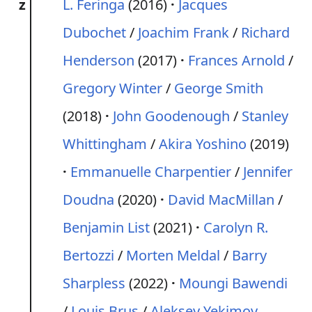
z
L. Feringa
(2016)
Jacques
Dubochet
/
Joachim Frank
/
Richard
Henderson
(2017)
Frances Arnold
/
Gregory Winter
/
George Smith
(2018)
John Goodenough
/
Stanley
Whittingham
/
Akira Yoshino
(2019)
Emmanuelle Charpentier
/
Jennifer
Doudna
(2020)
David MacMillan
/
Benjamin List
(2021)
Carolyn R.
Bertozzi
/
Morten Meldal
/
Barry
Sharpless
(2022)
Moungi Bawendi
/
Louis Brus
/
Aleksey Yekimov