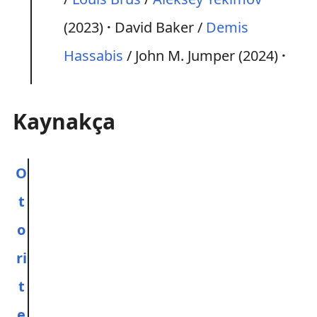
(2023)
David Baker /
Demis
Hassabis
/ John M. Jumper (2024)
Kaynakça
O
t
o
ri
t
e