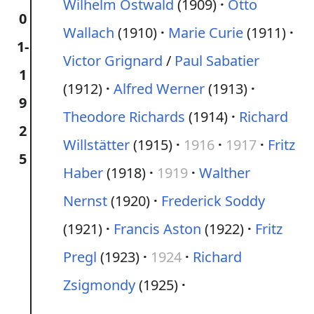
Wilhelm Ostwald
(1909)
Otto
0
Wallach
(1910)
Marie Curie
(1911)
1-
Victor Grignard
/
Paul Sabatier
1
(1912)
Alfred Werner
(1913)
9
Theodore Richards
(1914)
Richard
2
Willstätter
(1915)
1916
1917
Fritz
5
Haber
(1918)
1919
Walther
Nernst
(1920)
Frederick Soddy
(1921)
Francis Aston
(1922)
Fritz
Pregl
(1923)
1924
Richard
Zsigmondy
(1925)