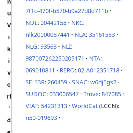
7f1c-470f-b570-b9a27d8d711b
NDL
:
00442158
NKC
:
nlk20000087441
NLA
:
35161583
NLG
:
93563
NLI
:
987007262250205171
NTA
:
069010811
RERO
:
02-A012351718
SELIBR
:
260459
SNAC
:
w6dj5gs2
SUDOC
:
033006547
Trove
:
847085
VIAF
:
54231313
WorldCat
(LCCN):
n50-019693