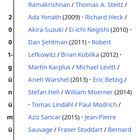
Ramakrishnan
/
Thomas A. Steitz
/
2
Ada Yonath
(2009)
Richard Heck
/
0
Akira Suzuki
/
Ei-ichi Negishi
(2010)
0
Dan Şehtman
(2011)
Robert
1-
Lefkowitz
/
Brian Kobilka
(2012)
g
Martin Karplus
/
Michael Levitt
/
ü
Arieh Warshel
(2013)
Eric Betzig
/
n
Stefan Hell
/
William Moerner
(2014)
ü
Tomas Lindahl
/
Paul Modrich
/
m
Aziz Sancar
(2015)
Jean-Pierre
ü
Sauvage
/
Fraser Stoddart
/
Bernard