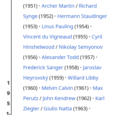
(1951)
Archer Martin
/
Richard
Synge
(1952)
Hermann Staudinger
(1953)
Linus Pauling
(1954)
Vincent du Vigneaud
(1955)
Cyril
Hinshelwood
/
Nikolay Semyonov
(1956)
Alexander Todd
(1957)
Frederick Sanger
(1958)
Jaroslav
Heyrovský
(1959)
Willard Libby
1
(1960)
Melvin Calvin
(1961)
Max
9
Perutz
/
John Kendrew
(1962)
Karl
5
Ziegler
/
Giulio Natta
(1963)
1-