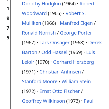
Dorothy Hodgkin
(1964)
Robert
1
Woodward
(1965)
Robert S.
9
Mulliken
(1966)
Manfred Eigen
/
7
Ronald Norrish
/
George Porter
5
(1967)
Lars Onsager
(1968)
Derek
Barton
/
Odd Hassel
(1969)
Luis
Leloir
(1970)
Gerhard Herzberg
(1971)
Christian Anfinsen
/
Stanford Moore
/
William Stein
(1972)
Ernst Otto Fischer
/
Geoffrey Wilkinson
(1973)
Paul