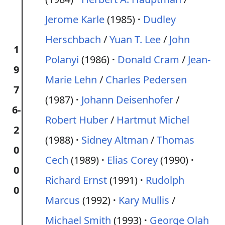
Jerome Karle
(1985)
Dudley
Herschbach
/
Yuan T. Lee
/
John
1
Polanyi
(1986)
Donald Cram
/
Jean-
9
Marie Lehn
/
Charles Pedersen
7
(1987)
Johann Deisenhofer
/
6-
Robert Huber
/
Hartmut Michel
2
(1988)
Sidney Altman
/
Thomas
0
Cech
(1989)
Elias Corey
(1990)
0
Richard Ernst
(1991)
Rudolph
0
Marcus
(1992)
Kary Mullis
/
Michael Smith
(1993)
George Olah