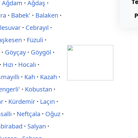
T
Ağdam
Ağdaş
ara
Babek
Balaken
P
1
ilesuvar
Cebrayıl
aşkesen
Füzuli
y
Göyçay
Göygöl
Hızı
Hocalı
smayıllı
Kah
Kazah
engerli
Kobustan
1
ar
Kürdemir
Laçın
sallı
Neftçala
Oğuz
abirabad
Salyan