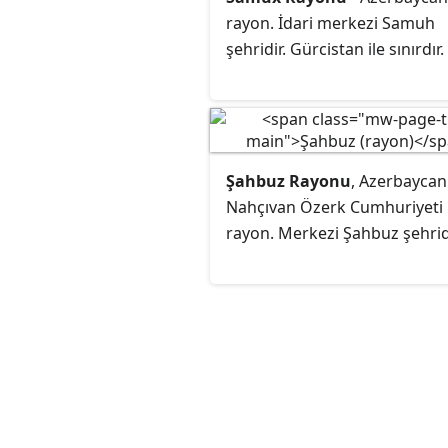
de şehir rayonlarına bölünmü
rayon. İdari merkezi Samuh
Şehir rayonları, Türkiye'deki i
şehridir. Gürcistan ile sınırdır.
tekâbül eder.
Şahbuz Rayonu
, Azerbaycan
Nahçıvan Özerk Cumhuriyeti
rayon. Merkezi Şahbuz şehridi