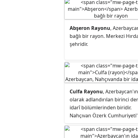
Abşeron Rayonu
, Azerbayca
bağlı bir
rayon
. Merkezi Hırd
şehridir.
Culfa Rayonu
, Azerbaycan'ı
olarak adlandırılan birinci de
idarî bölümlerinden biridir.
Nahçıvan Özerk Cumhuriyeti'
İran sınırında yer almaktadır.
Yönetim merkezi Culfa kenti'd