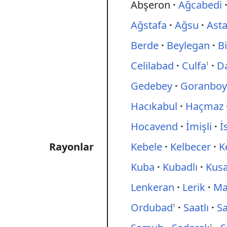
Abşeron
Ağcabedi
Ağstafa
Ağsu
Ast
Berde
Beylegan
B
Celilabad
Culfa
D
1
Gedebey
Goranbo
Hacıkabul
Haçmaz
Hocavend
İmişli
İ
Rayonlar
Kebele
Kelbecer
K
Kuba
Kubadlı
Kus
Lenkeran
Lerik
Ma
Ordubad
Saatlı
S
1
1