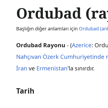
İ
Ordubad (ra
ç
e
r
i
Başlığın diğer anlamları için
Ordubad (anl
ğ
e
a
Ordubad Rayonu
- (
Azerice
: Ord
t
l
Nahçıvan Özerk Cumhuriyetinde
a
İran
ve
Ermenistan
'la sınırdır.
Tarih