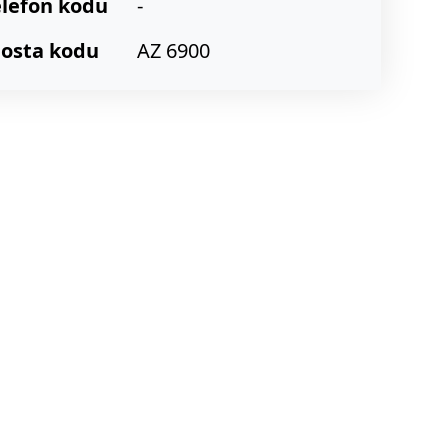
elefon kodu
-
osta kodu
AZ 6900