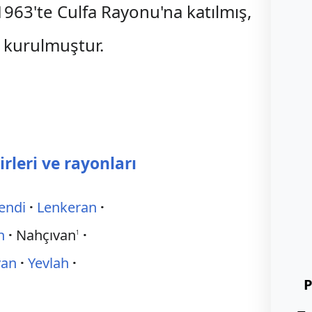
1963'te Culfa Rayonu'na katılmış,
 kurulmuştur.
rleri ve rayonları
endi
Lenkeran
n
Nahçıvan
1
van
Yevlah
P