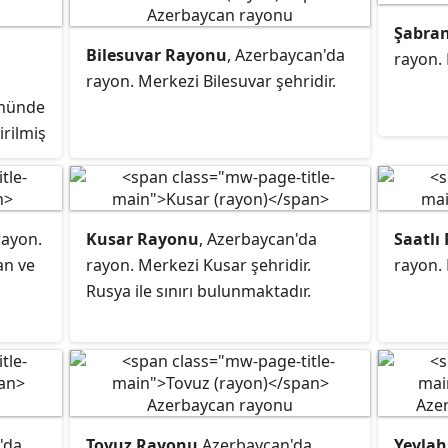
Şabra
Bilesuvar Rayonu
, Azerbaycan'da
rayon. 
rayon. Merkezi Bilesuvar şehridir.
önünde
rilmiş
ük
ir.
ar"
rayon.
Kusar Rayonu
, Azerbaycan'da
Saatlı
 ve
an ve
rayon. Merkezi Kusar şehridir.
rayon. 
ekâbül
Rusya ile sınırı bulunmaktadır.
hirler
me
k ve
şmiş
irler
'da
Tovuz Rayonu
Azerbaycan'da
Yevla