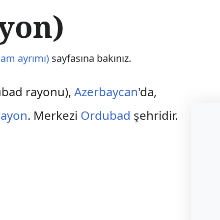
yon)
am ayrımı)
sayfasına bakınız.
ubad rayonu),
Azerbaycan
'da,
rayon
. Merkezi
Ordubad
şehridir.