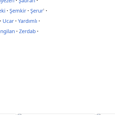
iyezen
Şabran
eki
Şemkir
Şerur
1
Ucar
Yardımlı
ngilan
Zerdab