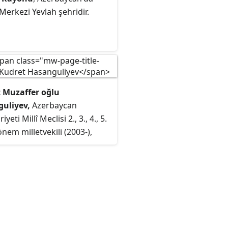
Merkezi Yevlah şehridir.
 Muzaffer oğlu
uliyev,
Azerbaycan
eti Millî Meclisi 2., 3., 4., 5.
önem milletvekili (2003-),
Hukuk Politikası ve Devlet
luğu Komite Başkan
cısı, Bütün Azerbaycan Halk
 Partisi'nin kurucu genel
. 2003, 2008, 2013 ve 2018
başkanlığı seçimlerinde
başkanı adayı.