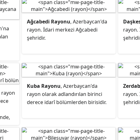
Ağcabedi Rayonu
, Azerbaycan'da
Daşke
n'na
rayon. İdari merkezi Ağcabedi
rayon
.
alan
şehridir.
şehridir
Kuba Rayonu
, Azerbaycan'da
Zerda
n rayon
rayon
olarak adlandırılan birinci
rayon.
rece
derece idarî bölümlerden birisidir.
şehridir
nde,
ir.