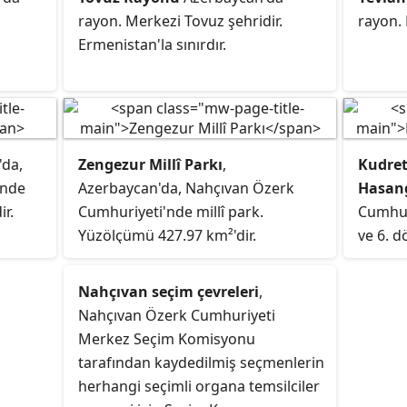
ştür.
rayon. Merkezi Tovuz şehridir.
rayon. 
lçelere
Ermenistan'la sınırdır.
'da,
Zengezur Millî Parkı
,
Kudret
 nde
Azerbaycan'da, Nahçıvan Özerk
Hasang
r.
Cumhuriyeti'nde millî park.
Cumhuriy
Yüzölçümü 427.97 km²'dir.
ve 6. d
Meclis 
Kurucu
Nahçıvan seçim çevreleri
,
Yardım
Nahçıvan Özerk Cumhuriyeti
Cephesi
Merkez Seçim Komisyonu
başkanı
tarafından kaydedilmiş seçmenlerin
cumhur
herhangi seçimli organa temsilciler
cumhur