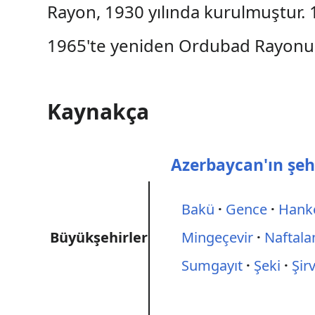
Rayon, 1930 yılında kurulmuştur. 
1965'te yeniden Ordubad Rayonu
Kaynakça
Azerbaycan'ın şehi
Bakü
Gence
Hank
Büyükşehirler
Mingeçevir
Naftala
Sumgayıt
Şeki
Şir