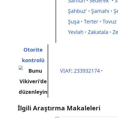
Samuh
Sederek
S
Şahbuz
Şamahı
Ş
1
Şuşa
Terter
Tovuz
Yevlah
Zakatala
Ze
Otorite
kontrolü
VIAF
:
233932174
İlgili Araştırma Makaleleri