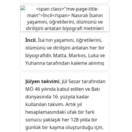
İncil
, İsa'nın yaşamını, öğretilerini,
ölümünü ve dirilişini anlatan her bir
biyografidir. Matta, Markos, Luka ve
Yuhanna tarafından kaleme alınmış
olan ve yazarlarının adlarıyla anılan
dört incil, Yeni Ahit'in ilk dört
Jülyen takvimi
, Jül Sezar tarafından
bölümünü teşkil eder. İncil sözcüğü
MÖ 46 yılında kabul edilen ve Batı
Türkçe konuşan kimseler arasında
dünyasında 16. yüzyıla kadar
sıklıkla Yeni Ahit anlamında
kullanılan takvim. Artık yıl
kullanılır. Bu kullanıma –hatalı olsa
hesaplamasındaki ufak bir fark
dahi– Türkçe Hristiyan kaynaklarda
sonucu yaklaşık her 128 yılda bir
da rastlanabilir. Bu kaynaklarda
günlük bir kayma oluşturduğu için,