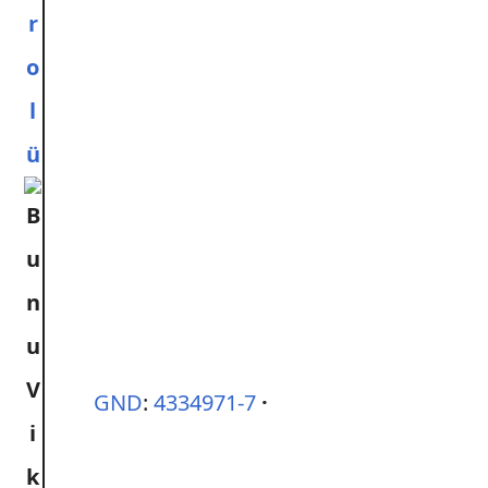
r
o
l
ü
GND
:
4334971-7