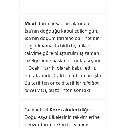
Milat
, tarih hesaplamalarında
İsa'nın doğduğu kabul edilen gün.
İsa'nın doğum tarihine dair net bir
bilgi olmamakla birlikte, miladi
takvime göre oluşturulmuş zaman
çizelgesinde başlangıç noktası yani
1 Ocak 1 tarihi olarak kabul edilir.
Bu takvimde 0 yılı tanımlanmamıştır.
Bu tarihten önceki tarihler
milattan
önce
(MÖ), bu tarihten sonraki
tarihler
milattan sonra
(MS) olarak
tanımlanır. Ayrıca
İsa'dan önce
(İÖ)
Geleneksel
Kore takvimi
diğer
ve
İsa'dan sonra
(İS) terimleri de aynı
Doğu Asya ülkelerinin takvimlerine
anlamda kullanılır.
benzer biçimde Çin takvimine