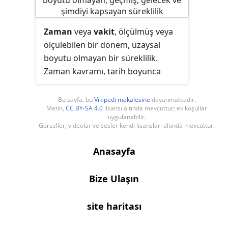
Zaman
veya
vakit
, ölçülmüş veya
ölçülebilen bir dönem, uzaysal
boyutu olmayan bir
süreklilik
.
Zaman kavramı, tarih boyunca
felsefenin ilgi alanlarından biri
olmasının yanı sıra matematik ve
Bu sayfa, bu
Vikipedi makalesine
dayanmaktadır.
Metin,
CC BY-SA 4.0
lisansı altında mevcuttur; ek koşullar
fizikteki önemli çalışma
uygulanabilir.
alanlarından biridir.
Görseller, videolar ve sesler kendi lisansları altında mevcuttur.
Anasayfa
Bize Ulaşın
site haritası