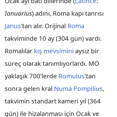
Ocak ayı batı dillerinde (
Latince
:
Ianuarius
) adını, Roma kapı tanrısı
Janus
'tan alır. Orijinal
Roma
takviminde 10 ay (304 gün) vardı.
Romalılar
kış
mevsimini
aysız bir
süreç olarak tanımlıyorlardı. MÖ
yaklaşık 700'lerde
Romulus
'tan
sonra gelen kral
Numa Pompilius
,
takvimin standart kameri yıl (364
gün) ile hizalanması için Ocak ve