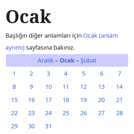
İ
Ocak
ç
e
r
i
Başlığın diğer anlamları için
Ocak (anlam
ğ
e
ayrımı)
sayfasına bakınız.
a
t
Aralık
–
Ocak
–
Şubat
l
a
1
2
3
4
5
6
7
8
9
10
11
12
13
14
15
16
17
18
19
20
21
22
23
24
25
26
27
28
29
30
31