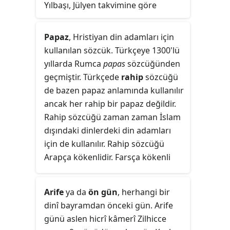
Yılbaşı, Jülyen takvimine göre
Hristiyanlık öncesi Roma'da, Ocak
ayının da adının verildiği geçit ve
Papaz
, Hristiyan din adamları için
başlangıç tanrısı Janus'a adanmıştı.
kullanılan sözcük. Türkçeye 1300'lü
Hristiyan aleminin Miladi
yıllarda Rumca
papas
sözcüğünden
takviminde bir tarih olarak, hâlen
geçmiştir. Türkçede
rahip
sözcüğü
Anglikan ve Lutheran kiliselerinde
de bazen papaz anlamında kullanılır
İsa'nın Adlandırma ve Sünnet
ancak her rahip bir papaz değildir.
Bayramı olarak törenlerle kutlanır.
Rahip sözcüğü zaman zaman İslam
dışındaki dinlerdeki din adamları
için de kullanılır. Rahip sözcüğü
Arapça kökenlidir. Farsça kökenli
peder
sözcüğü de Türkçede zaman
zaman papaz anlamında kullanılır.
Arife
ya da
ön gün
, herhangi bir
dinî bayramdan önceki gün. Arife
günü aslen hicrî kâmerî Zilhicce