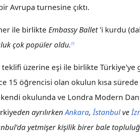
ir Avrupa turnesine çıktı.
r ile birlikte
Embassy Ballet
'i kurdu (da
uluk çok popüler oldu.
[
1
]
n teklifi üzerine eşi ile birlikte Türkiye'
dece 15 öğrencisi olan okulun kısa süre
nra kendi okulunda ve Londra Modern Da
rkiye
den ayrılırken
Ankara
,
İstanbul
ve
İz
bul'da yetmişer kişilik birer bale topluluğu