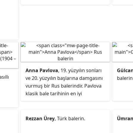
Anna Pavlova
, 19. yüzyılın sonları
Gülcan
sıllı
ve 20. yüzyılın başlarına damgasını
balerin
vurmuş bir Rus balerindir. Pavlova
klasik bale tarihinin en iyi
balerinlerinden olarak gösterilir,
Rus İmparatorluk Balesi'nin ve
Sergey Dyagilev'in Paris'te kurduğu
Rezzan Ürey
, Türk balerin.
Ümran
Ballets Russes topluluğunun en
tanınmış baş balerinidir. Pavlova, en