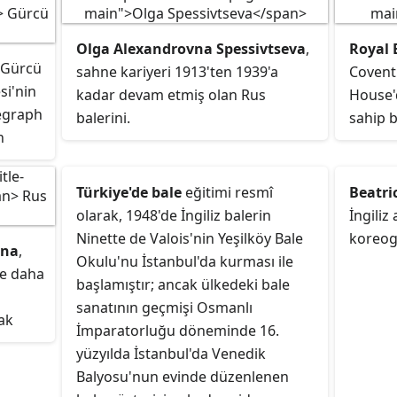
 devlet
aha
Olga Alexandrovna Spessivtseva
,
Royal 
 Gürcü
sahne kariyeri 1913'ten 1939'a
Covent
si'nin
den,
kadar devam etmiş olan Rus
House'
legraph
balerini.
sahip b
n
çıları
Büyük 
toplul
 US
Kraliye
Türkiye'de bale
eğitimi resmî
Beatri
ın En
Ninette
olarak, 1948'de İngiliz balerin
İngiliz 
kuruldu
Ninette de Valois'nin Yeşilköy Bale
koreog
ina
,
Binası'
Okulu'nu İstanbul'da kurması ile
ve daha
ndi.
oldu ve
başlamıştır; ancak ülkedeki bale
verildi
sanatının geçmişi Osmanlı
rak
gemisi 
İmparatorluğu döneminde 16.
ydi.
yüzyılda İstanbul'da Venedik
Balyosu'nun evinde düzenlenen
nra