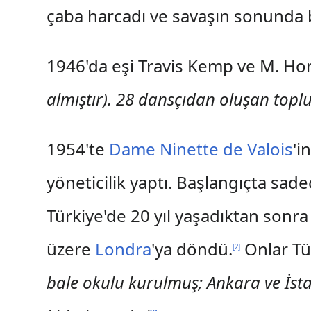
çaba harcadı ve savaşın sonunda b
1946'da eşi Travis Kemp ve M. Hone
almıştır). 28 dansçıdan oluşan topl
1954'te
Dame Ninette de Valois
'i
yöneticilik yaptı. Başlangıçta sa
Türkiye'de 20 yıl yaşadıktan so
üzere
Londra
'ya döndü.
Onlar Tü
[
2
]
bale okulu kurulmuş; Ankara ve İstan