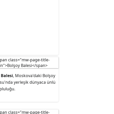
 Balesi
, Moskova'daki Bolşoy
osu'nda yerleşik dünyaca ünlü
pluluğu.