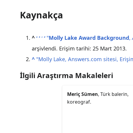
Kaynakça
^
"
Molly Lake Award Background
,
a
b
c
d
arşivlendi
. Erişim tarihi:
25 Mart
2013
.
^
"Molly Lake, Answers.com sitesi, Erişi
İlgili Araştırma Makaleleri
Meriç Sümen
, Türk balerin,
koreograf.