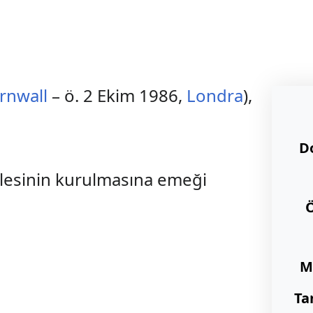
rnwall
– ö. 2 Ekim 1986,
Londra
),
D
balesinin kurulmasına emeği
M
Ta