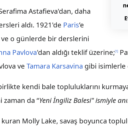
n
Serafima Astafieva'dan, daha
E
rsleri aldı. 1921'de
Paris
’e
 ve o günlerde bir derslerini
nna Pavlova
'dan aldığı teklif üzerine;
Pa
[
1
]
avlova ve
Tamara Karsavina
gibi isimlerle 
birlikte kendi bale topluluklarını kurmay
mi zaman da “
Yeni İngiliz Balesi" ismiyle anı
 kuran Molly Lake, savaş boyunca toplu