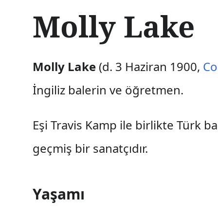
İ
Molly Lake
ç
e
r
i
ğ
Molly Lake
(d. 3 Haziran 1900,
Co
e
a
İngiliz balerin ve öğretmen.
t
l
a
Eşi Travis Kamp ile birlikte Türk 
geçmiş bir sanatçıdır.
Yaşamı