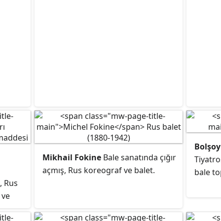
çok
Kuğunun Ölümü
balesindeki
rolüyle tanınmıştır. Ayrıca ekibiyle
birlikte ilk defa dünya turnesine
çıkan balerindir.
Bolşoy
Mikhail Fokine
Bale sanatında çığır
Tiyatr
açmış, Rus koreograf ve balet.
bale to
, Rus
 ve
tedir.