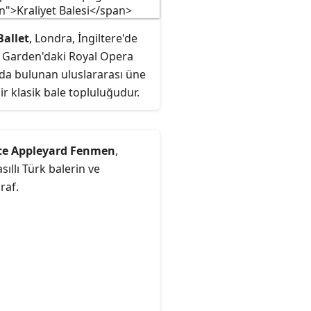
Ballet
, Londra, İngiltere'de
 Garden'daki Royal Opera
da bulunan uluslararası üne
ir klasik bale topluluğudur.
Britanya'daki beş büyük bale
uğunun en büyüğü olan
t Balesi, 1931'de Dame
ce Appleyard Fenmen
,
 de Valois tarafından
asıllı Türk balerin ve
, 1946'da Kraliyet Opera
raf.
nın yerleşik bale topluluğu
 kraliyet imtiyaznamesi
. 1956'da İngiltere'nin amiral
bale şirketi olarak tanındı.