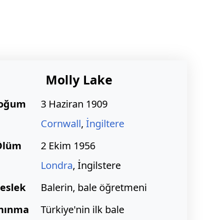
Molly Lake
oğum
3 Haziran 1909
Cornwall
,
İngiltere
Ölüm
2 Ekim 1956
Londra
, İngilstere
eslek
Balerin, bale öğretmeni
nınma
Türkiye'nin ilk bale