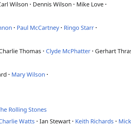
Carl Wilson
Dennis Wilson
Mike Love
nnon
Paul McCartney
Ringo Starr
Charlie Thomas
Clyde McPhatter
Gerhart Thra
ard
Mary Wilson
he Rolling Stones
Charlie Watts
Ian Stewart
Keith Richards
Mick