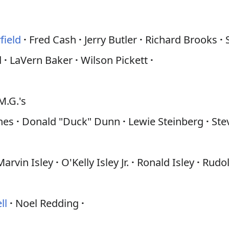
field
Fred Cash
Jerry Butler
Richard Brooks
d
LaVern Baker
Wilson Pickett
M.G.'s
nes
Donald "Duck" Dunn
Lewie Steinberg
Ste
Marvin Isley
O'Kelly Isley Jr.
Ronald Isley
Rudol
ll
Noel Redding