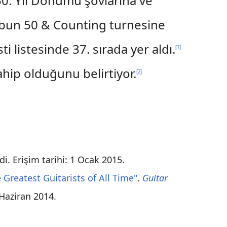
50. Yıl Dönümü şovlarına ve
rubun 50 & Counting turnesine
i listesinde 37. sırada yer aldı.
[
1
]
ahip olduğunu belirtiyor.
[
2
]
di
. Erişim tarihi:
1 Ocak
2015
.
 Greatest Guitarists of All Time"
.
Guitar
Haziran
2014
.