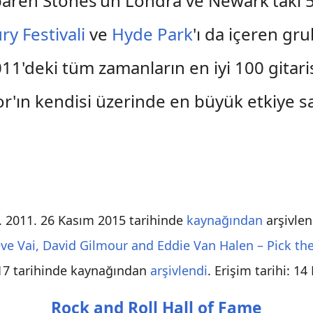
baren Stones'un Londra ve Newark'taki 
y Festivali
ve
Hyde Park
'ı da içeren g
1'deki tüm zamanların en iyi 100 gitarist
lor'ın kendisi üzerinde en büyük etkiye s
. 2011. 26 Kasım 2015 tarihinde
kaynağından
arşivlen
teve Vai, David Gilmour and Eddie Van Halen – Pick the
017 tarihinde kaynağından
arşivlendi
. Erişim tarihi:
14 
Rock and Roll Hall of Fame