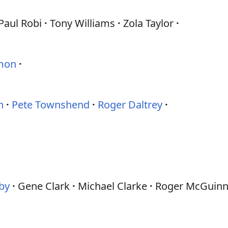
Paul Robi
Tony Williams
Zola Taylor
imon
n
Pete Townshend
Roger Daltrey
by
Gene Clark
Michael Clarke
Roger McGuin