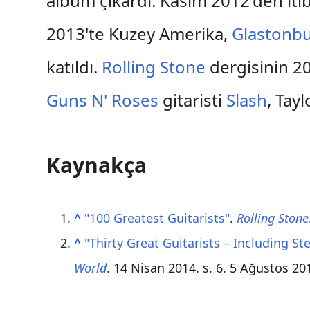
albüm çıkardı. Kasım 2012'den iti
2013'te Kuzey Amerika,
Glastonbur
katıldı.
Rolling Stone
dergisinin 201
Guns N' Roses
gitaristi
Slash
, Tay
Kaynakça
^
"100 Greatest Guitarists"
.
Rolling Stone
^
"Thirty Great Guitarists – Including S
World
. 14 Nisan 2014. s. 6. 5 Ağustos 2