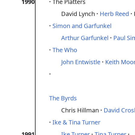
1990
The Platters
David Lynch
Herb Reed
Simon and Garfunkel
Arthur Garfunkel
Paul S
The Who
John Entwistle
Keith Moo
The Byrds
Chris Hillman
David Cros
Ike & Tina Turner
1991
Ike Turner
Tina Turner