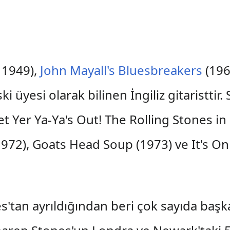
 1949),
John Mayall's Bluesbreakers
(196
i üyesi olarak bilinen İngiliz gitaristtir
t Yer Ya-Ya's Out! The Rolling Stones in
1972), Goats Head Soup (1973) ve It's Onl
es'tan ayrıldığından beri çok sayıda başka