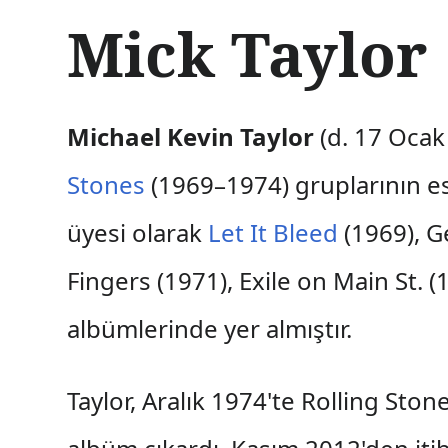
İ
Mick Taylor
ç
e
r
i
ğ
Michael Kevin Taylor
(d. 17 Ocak
e
a
Stones
(1969–1974) gruplarının esk
t
l
üyesi olarak
Let It Bleed
(1969), Ge
a
Fingers (1971), Exile on Main St. (
albümlerinde yer almıştır.
Taylor, Aralık 1974'te Rolling Ston