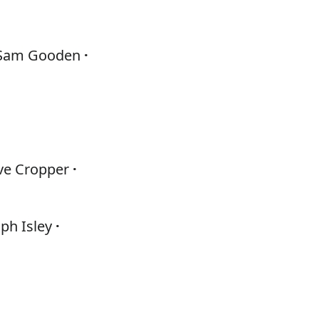
Sam Gooden
ve Cropper
ph Isley