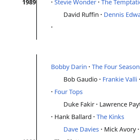
1989
Stevie Wonder
The Temptat
David Ruffin
Dennis Edw
Bobby Darin
The Four Season
Bob Gaudio
Frankie Valli
Four Tops
Duke Fakir
Lawrence Pay
Hank Ballard
The Kinks
Dave Davies
Mick Avory