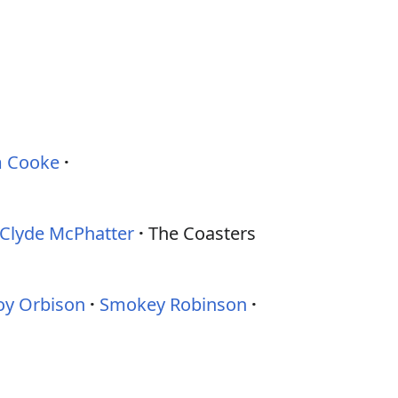
 Cooke
Clyde McPhatter
The Coasters
oy Orbison
Smokey Robinson