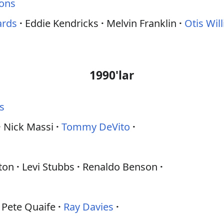
ions
ards
Eddie Kendricks
Melvin Franklin
Otis Wil
1990'lar
s
Nick Massi
Tommy DeVito
ton
Levi Stubbs
Renaldo Benson
Pete Quaife
Ray Davies