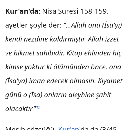
Kur'an'da
: Nisa Suresi 158-159.
ayetler şöyle der:
"...Allah onu (İsa'yı)
kendi nezdine kaldırmıştır. Allah izzet
ve hikmet sahibidir. Kitap ehlinden hiç
kimse yoktur ki ölümünden önce, ona
(İsa'ya) iman edecek olmasın. Kıyamet
günü o (İsa) onların aleyhine şahit
olacaktır"
[
13
]
Mesih sözcüğü,
Kur'an
'da da (3/45,