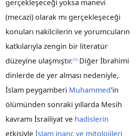
gerçekleşeceği yoksa manevi
(mecazi) olarak mı gerçekleşeceği
konuları nakilcilerin ve yorumcuların
katkılarıyla zengin bir literatür
düzeyine ulaşmıştır.
Diğer İbrahimi
[
12
]
dinlerde de yer alması nedeniyle,
İslam peygamberi
Muhammed
'in
ölümünden sonraki yıllarda Mesih
kavramı İsrailiyat ve
hadislerin
etkisiyle
İslam inanç ve mitolojileri