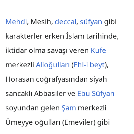
Mehdi
, Mesih,
deccal
,
süfyan
gibi
karakterler erken İslam tarihinde,
iktidar olma savaşı veren
Kufe
merkezli
Alioğulları
(
Ehl-i beyt
),
Horasan coğrafyasından siyah
sancaklı Abbasiler ve
Ebu Süfyan
soyundan gelen
Şam
merkezli
Ümeyye oğulları (Emeviler) gibi