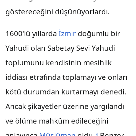
göstereceğini düşünüyorlardı.
1600'lü yıllarda
İzmir
doğumlu bir
Yahudi olan Sabetay Sevi Yahudi
toplumunu kendisinin mesihlik
iddiası etrafında toplamayı ve onları
kötü durumdan kurtarmayı denedi.
Ancak şikayetler üzerine yargılandı
ve ölüme mahkûm edileceğini
anlayınca
Müslüman
oldu.
Benzer
[
2
]