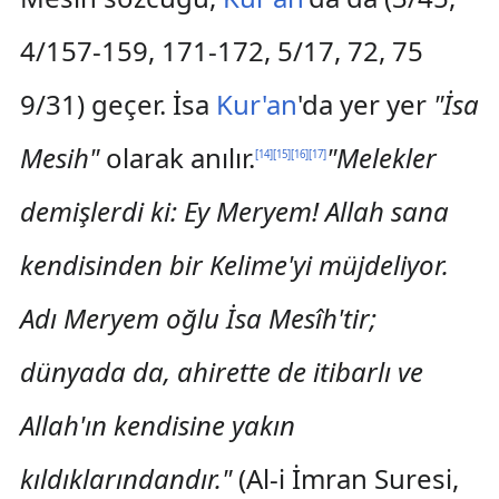
4/157-159, 171-172, 5/17, 72, 75
9/31) geçer. İsa
Kur'an
'da yer yer
"İsa
Mesih"
olarak anılır.
"Melekler
[
14
]
[
15
]
[
16
]
[
17
]
demişlerdi ki: Ey Meryem! Allah sana
kendisinden bir Kelime'yi müjdeliyor.
Adı Meryem oğlu İsa Mesîh'tir;
dünyada da, ahirette de itibarlı ve
Allah'ın kendisine yakın
kıldıklarındandır."
(Al-i İmran Suresi,