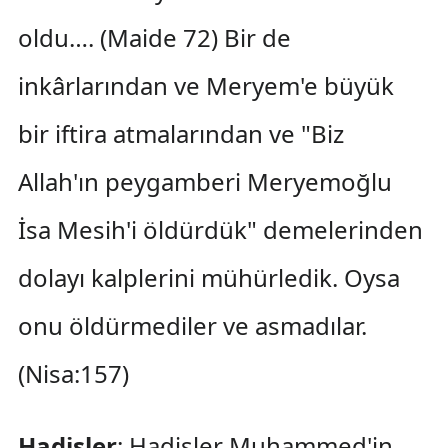
oldu…. (Maide 72) Bir de
inkârlarından ve Meryem'e büyük
bir iftira atmalarından ve "Biz
Allah'ın peygamberi Meryemoğlu
İsa Mesih'i öldürdük" demelerinden
dolayı kalplerini mühürledik. Oysa
onu öldürmediler ve asmadılar.
(Nisa:157)
Hadisler
: Hadisler Muhammed'in