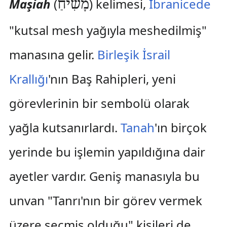
Maşiah
(
‎) kelimesi,
İbranicede
מָשִׁיחַ
"kutsal mesh yağıyla meshedilmiş"
manasına gelir.
Birleşik İsrail
Krallığı
'nın Baş Rahipleri, yeni
görevlerinin bir sembolü olarak
yağla kutsanırlardı.
Tanah
'ın birçok
yerinde bu işlemin yapıldığına dair
ayetler vardır. Geniş manasıyla bu
unvan "Tanrı'nın bir görev vermek
üzere seçmiş olduğu" kişileri de