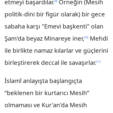
etmeyi başardılar.
Örneğin (Mesih
[
9
]
politik-dini bir figür olarak) bir gece
sabaha karşı "Emevi başkenti" olan
Şam'da beyaz Minareye iner,
Mehdi
[
10
]
ile birlikte namaz kılarlar ve güçlerini
birleştirerek deccal ile savaşırlar.
[
11
]
İslamî anlayışta başlangıçta
“beklenen bir kurtarıcı Mesih”
olmaması ve Kur'an'da Mesih