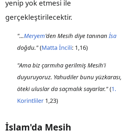
yenip yok etmesi ile
gerçekleştirilecektir.
"...
Meryem
'den Mesih diye tanınan
İsa
doğdu."
(
Matta İncili
: 1,16)
"Ama biz çarmıha gerilmiş Mesih'i
duyuruyoruz. Yahudiler bunu yüzkarası,
öteki uluslar da saçmalık sayarlar."
(
1.
Korintliler
1,23)
İslam'da Mesih