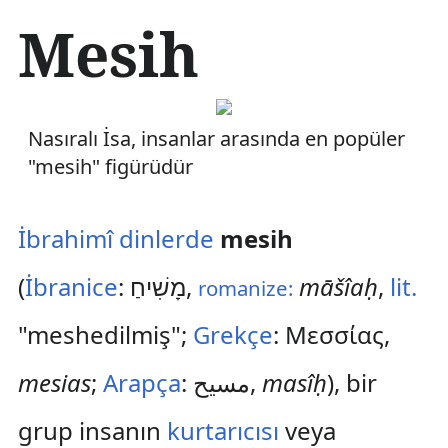
İ
Mesih
ç
e
r
i
ğ
Nasıralı İsa, insanlar arasında en popüler
e
a
"mesih" figürüdür
t
l
a
İbrahimî dinlerde
mesih
(
İbranice
:
מָשִׁיחַ
,
māšîaḥ
,
lit.
romanize:
"meshedilmiş";
Grekçe
:
Mεσσίας
,
mesias
;
Arapça
:
مسيح
,
masîḥ
), bir
grup insanın
kurtarıcısı
veya