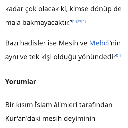
kadar çok olacak ki, kimse dönüp de
mala bakmayacaktır.”
[
18
]
[
19
]
[
20
]
Bazı hadisler ise Mesih ve
Mehdi
’nin
aynı ve tek kişi olduğu yönündedir
[
21
]
Yorumlar
Bir kısım İslam âlimleri tarafından
Kur'an'daki mesih deyiminin