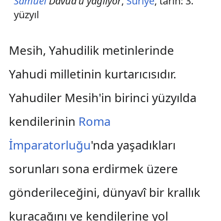
Samuel
Davud'u yağlıyor
,
Suriye
, tarih: 3.
yüzyıl
Mesih, Yahudilik metinlerinde
Yahudi milletinin kurtarıcısıdır.
Yahudiler Mesih'in birinci yüzyılda
kendilerinin
Roma
İmparatorluğu
'nda yaşadıkları
sorunları sona erdirmek üzere
gönderileceğini, dünyavî bir krallık
kuracağını ve kendilerine yol