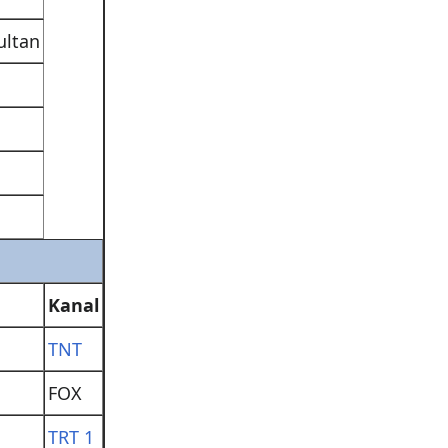
ultan
Kanal
TNT
FOX
TRT 1