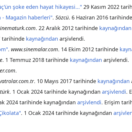
ç'ün şoke eden hayat hikayesi..."
29 Kasım 2022 tari
m - Magazin haberleri"
.
Sözcü
. 6 Haziran 2016 tarihind
inematurk.com
. 22 Aralık 2012 tarihinde
kaynağından
7 tarihinde
kaynağından
arşivlendi.
com"
.
www.sinemalar.com
. 14 Ekim 2012 tarihinde
kayn
e
. 1 Temmuz 2018 tarihinde
kaynağından
arşivlendi.
ler.com
.
iyatrolar.com.tr
. 10 Mayıs 2017 tarihinde
kaynağından
türk
. 1 Ocak 2024 tarihinde kaynağından
arşivlendi
. 
cak 2024 tarihinde kaynağından
arşivlendi
. Erişim tari
Çikolata"
. 1 Ocak 2024 tarihinde kaynağından
arşivle