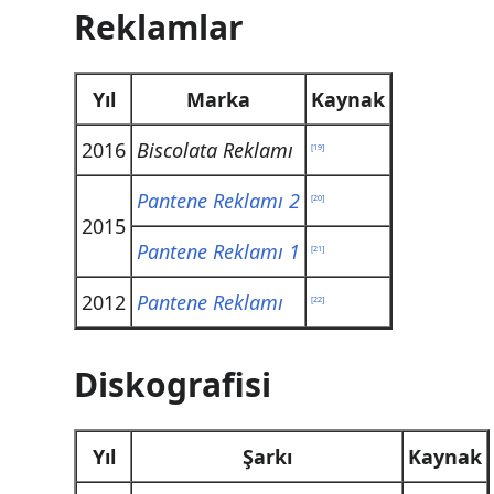
Reklamlar
Yıl
Marka
Kaynak
2016
Biscolata Reklamı
[
19
]
Pantene Reklamı 2
[
20
]
2015
Pantene Reklamı 1
[
21
]
2012
Pantene Reklamı
[
22
]
Diskografisi
Yıl
Şarkı
Kaynak