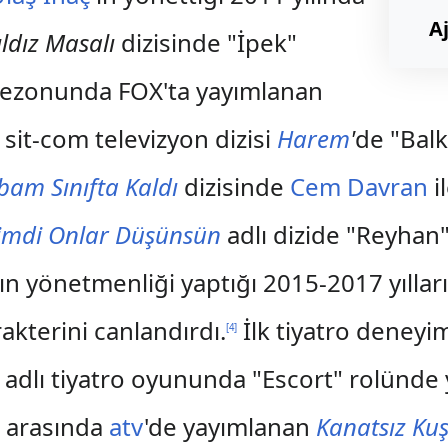
A
ıldız Masalı
dizisinde "İpek"
ezonunda FOX'ta yayımlanan
 sit-com televizyon dizisi
Harem
'
de "Balk
bam Sınıfta Kaldı
dizisinde
Cem Davran
i
imdi Onlar Düşünsün
adlı dizide "Reyhan"
'ın yönetmenliği yaptığı 2015-2017 yıllar
akterini canlandırdı.
İlk tiyatro deneyi
[
4
]
adlı tiyatro oyununda "Escort" rolünde 
rı arasında
atv
'de yayımlanan
Kanatsız Kuş