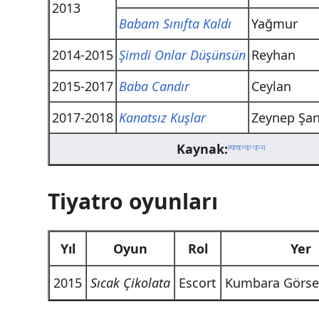
2013
Babam Sınıfta Kaldı
Yağmur
2014-2015
Şimdi Onlar Düşünsün
Reyhan
2015-2017
Baba Candır
Ceylan
2017-2018
Kanatsız Kuşlar
Zeynep Şan
Kaynak:
[
8
]
[
9
]
[
10
]
[
11
]
[
12
]
Tiyatro oyunları
Yıl
Oyun
Rol
Yer
2015
Sıcak Çikolata
Escort
Kumbara Görsel