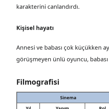
karakterini canlandırdı.
Kişisel hayatı
Annesi ve babası çok küçükken ayrı
görüşmeyen ünlü oyuncu, babası il
Filmografisi
Sinema
Yıl
Yapım
Rol