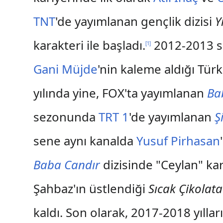
TNT
'de yayımlanan gençlik dizisi
Y
karakteri ile başladı.
2012-2013 s
[
1
]
Gani Müjde
'nin kaleme aldığı Türk
yılında yine, FOX'ta yayımlanan
Ba
sezonunda
TRT 1
'de yayımlanan
Ş
sene aynı kanalda
Yusuf Pirhasan
Baba Candır
dizisinde "Ceylan" kar
Şahbaz'ın üstlendiği
Sıcak Çikolata
kaldı. Son olarak, 2017-2018 yılla