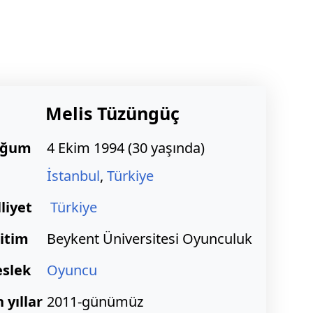
Melis Tüzüngüç
oğum
4 Ekim 1994
(
30 yaşında)
İstanbul
,
Türkiye
liyet
Türkiye
itim
Beykent Üniversitesi Oyunculuk
slek
Oyuncu
 yıllar
2011-günümüz