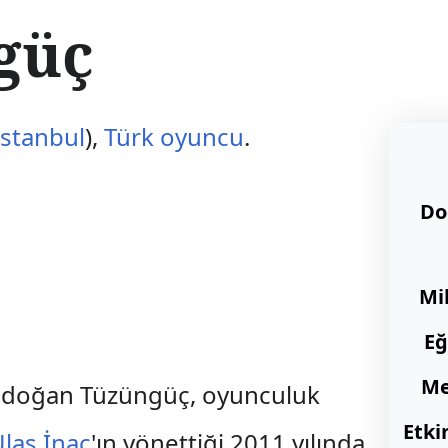
güç
İstanbul
),
Türk
oyuncu
.
D
Mil
Eğ
Me
a doğan Tüzüngüç, oyunculuk
Etkin
laş İnaç
'ın yönettiği 2011 yılında