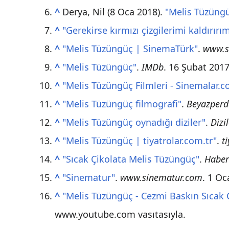
^
Derya, Nil (8 Oca 2018).
"Melis Tüzüngü
^
"Gerekirse kırmızı çizgilerimi kaldırırı
^
"Melis Tüzüngüç | SinemaTürk"
.
www.s
^
"Melis Tüzüngüç"
.
IMDb
. 16 Şubat 201
^
"Melis Tüzüngüç Filmleri - Sinemalar.
^
"Melis Tüzüngüç filmografi"
.
Beyazperd
^
"Melis Tüzüngüç oynadığı diziler"
.
Dizi
^
"Melis Tüzüngüç | tiyatrolar.com.tr"
.
t
^
"Sıcak Çikolata Melis Tüzüngüç"
.
Haber
^
"Sinematur"
.
www.sinematur.com
. 1 O
^
"Melis Tüzüngüç - Cezmi Baskın Sıcak 
www.youtube.com vasıtasıyla.