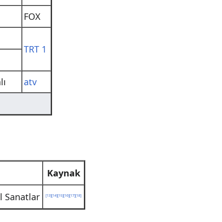
FOX
TRT 1
lı
atv
Kaynak
 Sanatlar
[
13
]
[
14
]
[
15
]
[
16
]
[
17
]
[
18
]