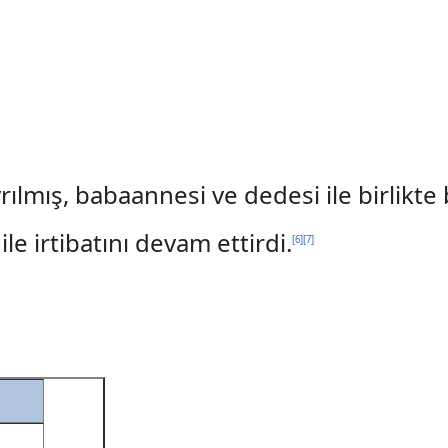
lmış, babaannesi ve dedesi ile birlikte 
e irtibatını devam ettirdi.
[
6
]
[
7
]