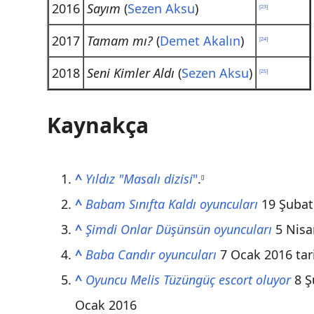
2016
Sayım
(
Sezen Aksu
)
[
23
]
2017
Tamam mı?
(
Demet Akalın
)
[
24
]
2018
Seni Kimler Aldı
(
Sezen Aksu
)
[
25
]
Kaynakça
^
Yıldız "Masalı dizisi
"
.
[
]
^
Babam Sınıfta Kaldı oyuncuları
19 Şubat
^
Şimdi Onlar Düşünsün oyuncuları
5 Nisa
^
Baba Candır oyuncuları
7 Ocak 2016 ta
^
Oyuncu Melis Tüzüngüç escort oluyor
8 Ş
Ocak 2016