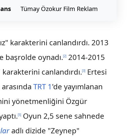
jans
Tümay Özokur Film Reklam
ız" karakterini canlandırdı. 2013
le başrolde oynadı.
2014-2015
[
2
]
 karakterini canlandırdı.
Ertesi
[
3
]
ı arasında
TRT 1
'de yayımlanan
mini yönetmenliğini Özgür
yaptı.
Oyun 2,5 sene sahnede
[
5
]
lar
adlı dizide "Zeynep"