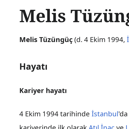
İ
Melis Tüzün
ç
e
r
i
ğ
Melis Tüzüngüç
(d. 4 Ekim 1994,
e
a
t
l
Hayatı
a
Kariyer hayatı
4 Ekim 1994 tarihinde
İstanbul
'd
kariyerinde ilk olarak
Atıl İnaç
ve
U