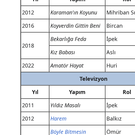
2012
Karaman'ın Koyunu
Mihriban S
2016
Koyverdin Gittin Beni
Bircan
Bekarlığa Feda
İpek
2018
Kız Babası
Aslı
2022
Amatör Hayat
Huri
Televizyon
Yıl
Yapım
Rol
2011
Yıldız Masalı
İpek
2012
Harem
Balkız
Böyle Bitmesin
Ömür