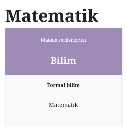
İ
Matematik
ç
e
r
i
ğ
Makale serilerinden
e
a
t
Bilim
l
a
Formal bilim
Matematik