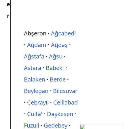
e
r
Abşeron
Ağcabedi
Ağdam
Ağdaş
Ağstafa
Ağsu
Astara
Babek
1
Balaken
Berde
Beylegan
Bilesuvar
Cebrayıl
Celilabad
Culfa
Daşkesen
1
Füzuli
Gedebey