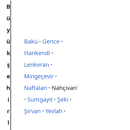
B
ü
y
ü
Bakü
Gence
k
Hankendi
ş
Lenkeran
e
Mingeçevir
h
Naftalan
Nahçıvan
1
i
Sumgayıt
Şeki
r
Şirvan
Yevlah
l