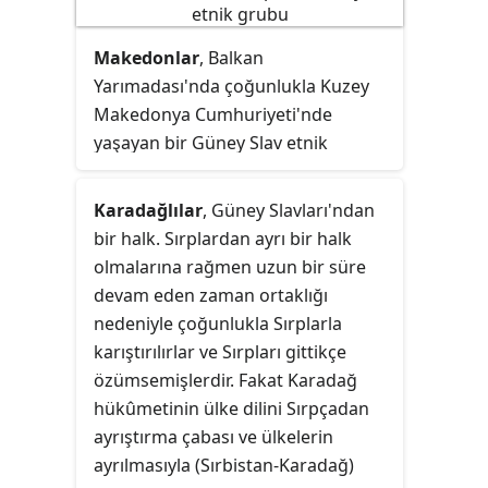
Makedonlar
, Balkan
Yarımadası'nda çoğunlukla Kuzey
Makedonya Cumhuriyeti'nde
yaşayan bir Güney Slav etnik
grubudur. Güney Slav dili olan
Makedoncayı konuşurlar. Makedon
Karadağlılar
, Güney Slavları'ndan
etnik unsurunun yaklaşık üçte ikisi
bir halk. Sırplardan ayrı bir halk
Kuzey Makedonya Cumhuriyeti'nde
olmalarına rağmen uzun bir süre
yaşar. Ancak diğer ülkelerde bir dizi
devam eden zaman ortaklığı
topluluklar da vardır.
nedeniyle çoğunlukla Sırplarla
karıştırılırlar ve Sırpları gittikçe
özümsemişlerdir. Fakat Karadağ
hükûmetinin ülke dilini Sırpçadan
ayrıştırma çabası ve ülkelerin
ayrılmasıyla (Sırbistan-Karadağ)