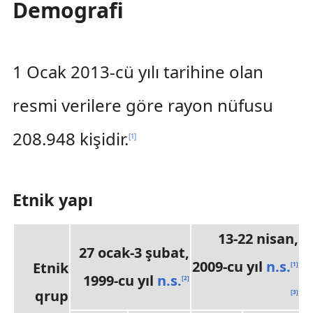
Demografi
1 Ocak 2013-cü yılı tarihine olan
resmi verilere göre rayon nüfusu
208.948 kişidir.
[
1
]
Etnik yapı
13-22 nisan,
27 ocak-3 şubat,
2009-cu yıl
n.s.
Etnik
[
1
]
1999-cu yıl
n.s.
[
2
]
qrup
[
3
]