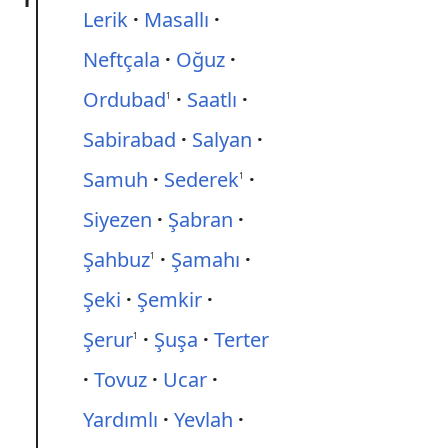
Lerik
Masallı
Neftçala
Oğuz
Ordubad
Saatlı
1
Sabirabad
Salyan
Samuh
Sederek
1
Siyezen
Şabran
Şahbuz
Şamahı
1
Şeki
Şemkir
Şerur
Şuşa
Terter
1
Tovuz
Ucar
Yardımlı
Yevlah