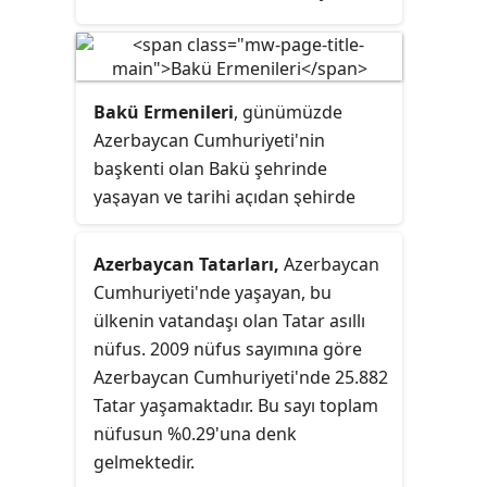
Sosyalist Cumhuriyeti'nden birkaç
kez zorla göç sürecine katıldı.
Stalin'in politikaları altında, 1948'de
Ermenistan Sovyet Sosyalist
Bakü Ermenileri
, günümüzde
Cumhuriyeti'nden yaklaşık 100.000
Azerbaycan Cumhuriyeti'nin
Azeri sınır dışı edildi. Onların evleri
başkenti olan Bakü şehrinde
daha sonra Sovyetler Birliği'ne yurt
yaşayan ve tarihi açıdan şehirde
dışından gelen Ermeni göçmenler
önemli bir nüfusa sahip olmuş
tarafından işgal edildi.
Ermenileri ifade eder. Ermenilerin
Azerbaycan Tatarları,
Azerbaycan
nüfusu şehirde 19. yüzyıl civarında
Cumhuriyeti'nde yaşayan, bu
Bakü'nün Rus İmparatorluğu'na
ülkenin vatandaşı olan Tatar asıllı
katılması ve petrol endüstrisi
nüfus. 2009 nüfus sayımına göre
açısından merkez haline gelmesi
Azerbaycan Cumhuriyeti'nde 25.882
sonucunda artmaya başlamıştır.
Tatar yaşamaktadır. Bu sayı toplam
Rus Devrimi'ne rağmen şehirde 20.
nüfusun %0.29'una denk
yüzyıl boyunca da kentte pek çok
gelmektedir.
Ermeni yaşamış olup, 1988 ile 1990