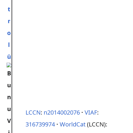
t
r
o
l
ü
LCCN
:
n2014002076
VIAF
:
316739974
WorldCat
(LCCN):