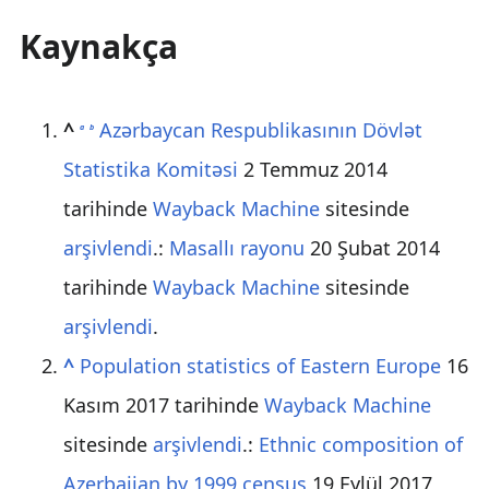
Kaynakça
^
Azərbaycan Respublikasının Dövlət
a
b
Statistika Komitəsi
2 Temmuz 2014
tarihinde
Wayback Machine
sitesinde
arşivlendi
.:
Masallı rayonu
20 Şubat 2014
tarihinde
Wayback Machine
sitesinde
arşivlendi
.
^
Population statistics of Eastern Europe
16
Kasım 2017 tarihinde
Wayback Machine
sitesinde
arşivlendi
.:
Ethnic composition of
Azerbaijan by 1999 census
19 Eylül 2017