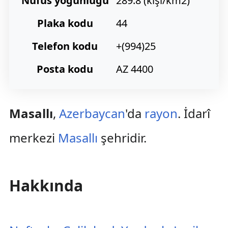
Nüfus yoğunluğu
289.8 (kişi/km2)
Plaka kodu
44
Telefon kodu
+(994)25
Posta kodu
AZ 4400
Masallı
,
Azerbaycan
'da
rayon
. İdarî
merkezi
Masallı
şehridir.
Hakkında