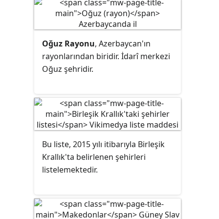
kadar Ermeni'nin yaşadığı iddia
edilmektedir. Ancak sağlıklı
istatistikler yoktur. Ermenilerin
Oğuz Rayonu
, Azerbaycan'ın
diasporada en yoğun olduğu
rayonlarından biridir. İdarî merkezi
ülkeler Rusya, ABD ve Fransa'dır.
Oğuz şehridir.
Bu liste, 2015 yılı itibarıyla Birleşik
Krallık'ta belirlenen şehirleri
listelemektedir.