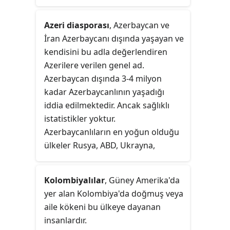
Azeri diasporası
, Azerbaycan ve
İran Azerbaycanı dışında yaşayan ve
kendisini bu adla değerlendiren
Azerilere verilen genel ad.
Azerbaycan dışında 3-4 milyon
kadar Azerbaycanlının yaşadığı
iddia edilmektedir. Ancak sağlıklı
istatistikler yoktur.
Azerbaycanlıların en yoğun olduğu
ülkeler Rusya, ABD, Ukrayna,
Kazakistan, Almanya ve Fransa'dır.
Türkiye, Gürcistan ve Rusya'nın
Kolombiyalılar
, Güney Amerika'da
Azerbaycan'a komşu bölgelerinde
yer alan Kolombiya'da doğmuş veya
yaşayan etnik Azerbaycanlılar
aile kökeni bu ülkeye dayanan
kendilerini diaspora kapsamında
insanlardır.
değerlendirmemektedirler.