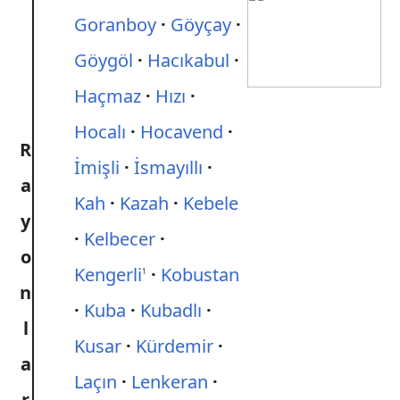
Goranboy
Göyçay
Göygöl
Hacıkabul
Haçmaz
Hızı
Hocalı
Hocavend
R
İmişli
İsmayıllı
a
Kah
Kazah
Kebele
y
Kelbecer
o
Kengerli
Kobustan
1
n
Kuba
Kubadlı
l
Kusar
Kürdemir
a
Laçın
Lenkeran
r