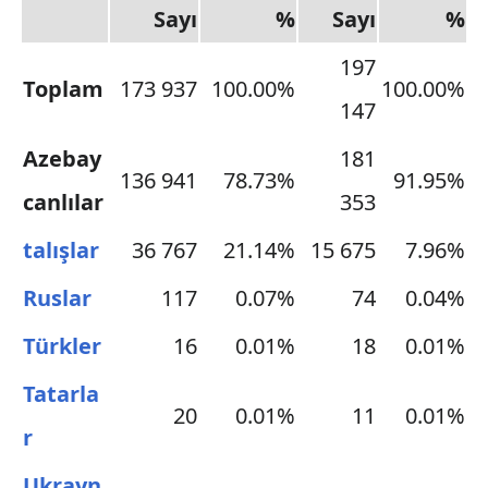
Sayı
%
Sayı
%
197
Toplam
173 937
100.00%
100.00%
147
Azebay
181
136 941
78.73%
91.95%
canlılar
353
talışlar
36 767
21.14%
15 675
7.96%
Ruslar
117
0.07%
74
0.04%
Türkler
16
0.01%
18
0.01%
Tatarla
20
0.01%
11
0.01%
r
Ukrayn