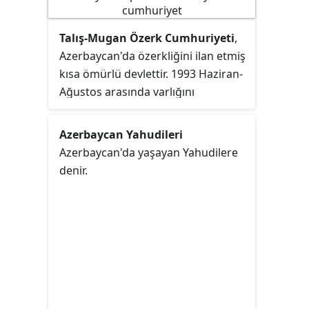
Talış-Mugan Özerk Cumhuriyeti
,
Azerbaycan'da özerkliğini ilan etmiş
kısa ömürlü devlettir. 1993 Haziran-
Ağustos arasında varlığını
sürdürmüştür. Azerbaycan'ın en
güneydoğusunda, ülkenin yedi idari
Azerbaycan Yahudileri
bölümünü kapsamaktaydı. Özerk
Azerbaycan'da yaşayan Yahudilere
cumhuriyetin illeri şunlardır;
denir.
başkent olarak ön görülen
Lenkeran, Lenkeran Rayonu, Lerik,
Astara
, Masallı, Yardımlı.