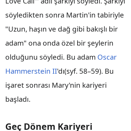
Love Call'" adlı şarkıyı söyledi. Şarkıyı
söyledikten sonra Martin'in tabiriyle
"Uzun, haşın ve dağ gibi bakışlı bir
adam" ona onda özel bir şeylerin
olduğunu söyledi. Bu adam
Oscar
Hammerstein II
'dı(syf. 58–59). Bu
işaret sonrası Mary'nin kariyeri
başladı.
Geç Dönem Kariyeri