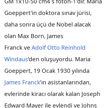
GM 1x10-50 cm4 s foton-1'dir. Maria
Goeppert'in doktora sınav jürisi,
daha sonra üçü de Nobel alacak
olan Max Born, James
Franck ve
Adolf Otto Reinhold
Windaus
’den oluşuyordu. Maria
Goeppert, 19 Ocak 1930 yılında
James Franck
’ın asistanlarından,
evlerinde kiracı olarak kalan Joseph
Edward Mayer ile evlendi ve Johns