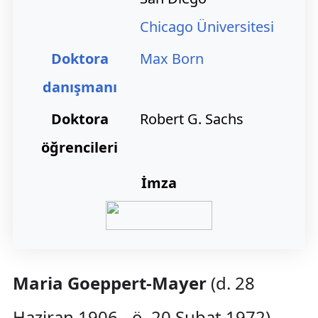
Chicago Üniversitesi
Doktora
Max Born
danışmanı
Doktora
Robert G. Sachs
öğrencileri
İmza
Maria Goeppert-Mayer
(d. 28
Haziran 1906 - ö. 20 Şubat 1972),