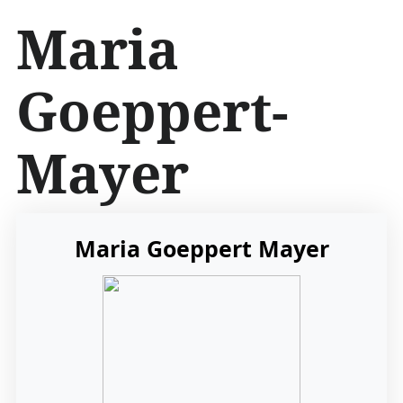
İ
Maria
ç
e
r
Goeppert-
i
ğ
e
Mayer
a
t
l
a
Maria Goeppert Mayer