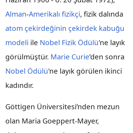
Alman
-
Amerikalı
fizikçi
, fizik dalında
atom çekirdeğinin
çekirdek kabuğu
modeli
ile
Nobel Fizik Ödülü
'ne layık
görülmüştür.
Marie Curie
’den sonra
Nobel Ödülü
'ne layık görülen ikinci
kadındır.
Göttigen Üniversitesi’nden mezun
olan Maria Goeppert-Mayer,