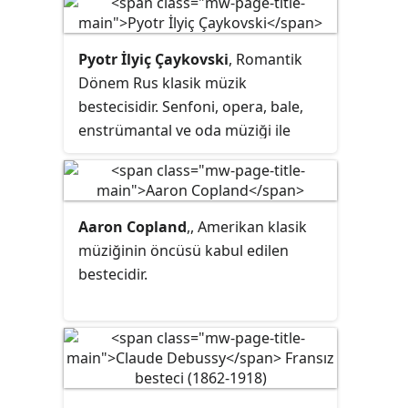
Pyotr İlyiç Çaykovski
, Romantik
Dönem Rus klasik müzik
bestecisidir. Senfoni, opera, bale,
enstrümantal ve oda müziği ile
şarkı gibi birçok tarzda eser
vermiştir. Günümüz klasik müzik
repertuvarında yer alan en popüler
konser ve gösteri müziklerini
Aaron Copland
,, Amerikan klasik
yazmıştır. Bunların arasında
Kuğu
müziğinin öncüsü kabul edilen
Gölü
,
Uyuyan Güzel
,
Fındıkkıran
bale
bestecidir.
müzikleri,
1812 Uvertürü
,
1. Piyano
Konçertosu
, son üç senfonisi ve
Yevgeni Onegin
opera müziği
sayılabilir.