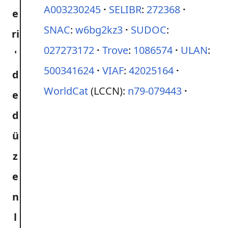
A003230245
SELIBR
:
272368
SNAC
:
w6bg2kz3
SUDOC
:
027273172
Trove
:
1086574
ULAN
:
500341624
VIAF
:
42025164
WorldCat
(LCCN):
n79-079443