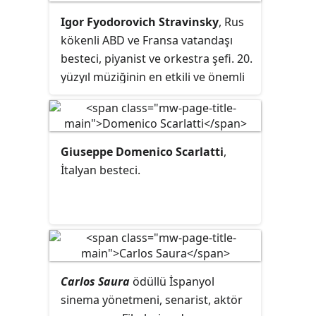
Cadiz İli'nin başkentidir.
Igor Fyodorovich Stravinsky
, Rus
kökenli ABD ve Fransa vatandaşı
besteci, piyanist ve orkestra şefi. 20.
yüzyıl müziğinin en etkili ve önemli
bestecilerinden biri olarak kabul
edilir.
Giuseppe Domenico Scarlatti
,
İtalyan besteci.
Carlos Saura
ödüllü İspanyol
sinema yönetmeni, senarist, aktör