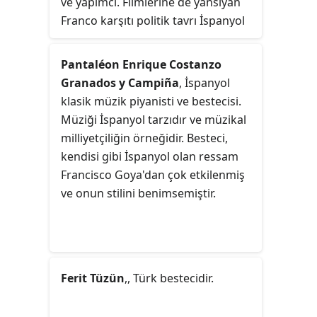
ve yapımcı. Filmlerine de yansıyan
Franco karşıtı politik tavrı İspanyol
sinemasına yeni bir soluk
getirmiştir. 1960'lardan beri
Pantaléon Enrique Costanzo
sinemada aktif olarak çalışmaktadır.
Granados y Campiña
, İspanyol
En çok da 1980'lerde çektiği,
klasik müzik piyanisti ve bestecisi.
kurmaca ile gerçek arasında gidip
Müziği İspanyol tarzıdır ve müzikal
gelen, dansla yaşamın ustalıkla
milliyetçiliğin örneğidir. Besteci,
harmanlandığı filmlerle ile tanınır.
kendisi gibi İspanyol olan ressam
Saura'nın "Flamenco Üçlemesi" adı
Francisco Goya'dan çok etkilenmiş
da verilen bu filmler
Kanlı Düğün
ve onun stilini benimsemiştir.
(1981),
Carmen
(1983) ve
Büyülü
Aşk'
tır (1986).
Ferit Tüzün
,, Türk bestecidir.