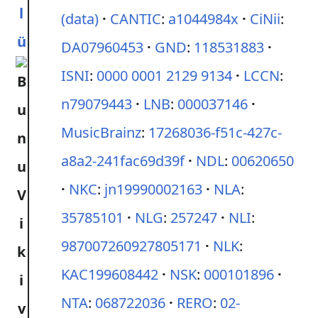
l
(data)
CANTIC
:
a1044984x
CiNii
:
ü
DA07960453
GND
:
118531883
ISNI
:
0000 0001 2129 9134
LCCN
:
n79079443
LNB
:
000037146
MusicBrainz
:
17268036-f51c-427c-
a8a2-241fac69d39f
NDL
:
00620650
NKC
:
jn19990002163
NLA
:
35785101
NLG
:
257247
NLI
:
987007260927805171
NLK
:
KAC199608442
NSK
:
000101896
NTA
:
068722036
RERO
:
02-