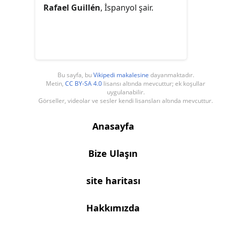
Rafael Guillén
, İspanyol şair.
Bu sayfa, bu
Vikipedi makalesine
dayanmaktadır.
Metin,
CC BY-SA 4.0
lisansı altında mevcuttur; ek koşullar
uygulanabilir.
Görseller, videolar ve sesler kendi lisansları altında mevcuttur.
Anasayfa
Bize Ulaşın
site haritası
Hakkımızda