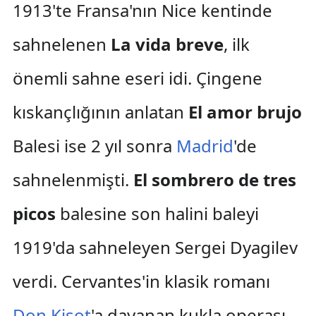
1913'te Fransa'nın Nice kentinde
sahnelenen
La vida breve
, ilk
önemli sahne eseri idi. Çingene
kıskançlığının anlatan
El amor brujo
Balesi ise 2 yıl sonra
Madrid
'de
sahnelenmişti.
El sombrero de tres
picos
balesine son halini baleyi
1919'da sahneleyen Sergei Dyagilev
verdi. Cervantes'in klasik romanı
Don Kişot
'a dayanan kukla operası