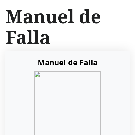
İ
Manuel de
ç
e
r
Falla
i
ğ
e
a
t
Manuel de Falla
l
a