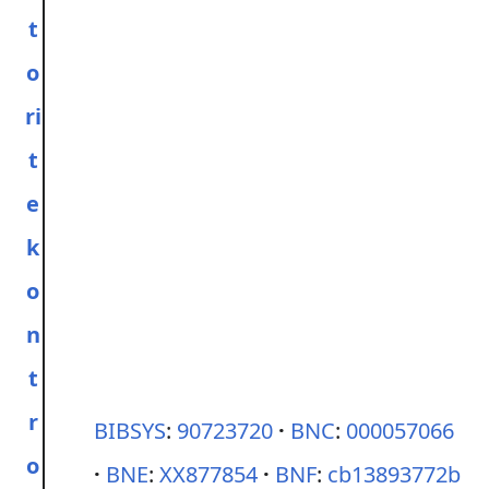
t
o
ri
t
e
k
o
n
t
r
BIBSYS
:
90723720
BNC
:
000057066
o
BNE
:
XX877854
BNF
:
cb13893772b