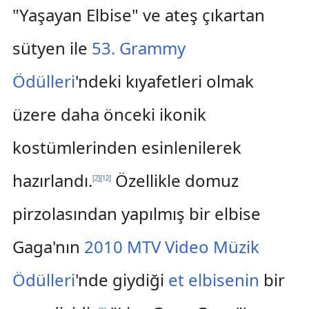
"Yaşayan Elbise" ve ateş çıkartan
sütyen ile
53. Grammy
Ödülleri
'ndeki kıyafetleri olmak
üzere daha önceki ikonik
kostümlerinden esinlenilerek
hazırlandı.
Özellikle domuz
[
2
]
[
12
]
pirzolasından yapılmış bir elbise
Gaga'nın
2010 MTV Video Müzik
Ödülleri
'nde giydiği
et elbisenin
bir