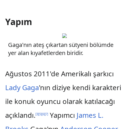
Yapım
Gaga'nın ateş çıkartan sütyeni bölümde
yer alan kıyafetlerden biridir.
Ağustos 2011'de Amerikalı şarkıcı
Lady Gaga
'nın diziye kendi karakteri
ile konuk oyuncu olarak katılacağı
açıklandı.
Yapımcı
James L.
[
3
]
[
5
]
[
6
]
[
7
]
Brooks
Gaga'nın
Anderson Cooper