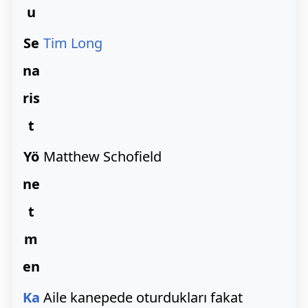
u
Se
Tim Long
na
ris
t
Yö
Matthew Schofield
ne
t
m
en
Ka
Aile kanepede oturdukları fakat