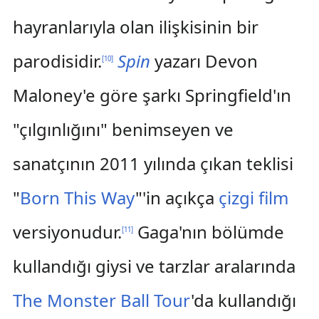
hayranlarıyla olan ilişkisinin bir
parodisidir.
Spin
yazarı Devon
[
10
]
Maloney'e göre şarkı Springfield'ın
"çılgınlığını" benimseyen ve
sanatçının 2011 yılında çıkan teklisi
"
Born This Way
"'in açıkça
çizgi film
versiyonudur.
Gaga'nın bölümde
[
11
]
kullandığı giysi ve tarzlar aralarında
The Monster Ball Tour
'da kullandığı