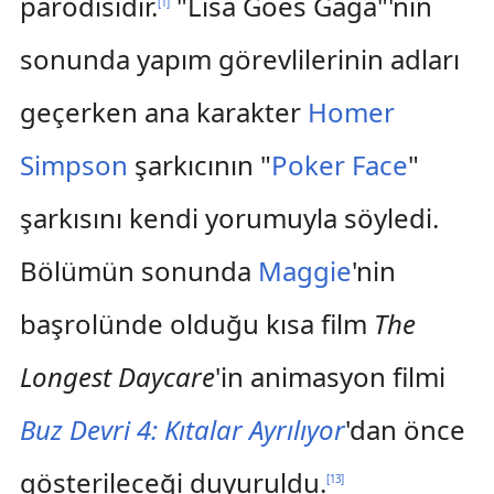
parodisidir.
"Lisa Goes Gaga"'nın
[
1
]
sonunda yapım görevlilerinin adları
geçerken ana karakter
Homer
Simpson
şarkıcının "
Poker Face
"
şarkısını kendi yorumuyla söyledi.
Bölümün sonunda
Maggie
'nin
başrolünde olduğu kısa film
The
Longest Daycare
'in animasyon filmi
Buz Devri 4: Kıtalar Ayrılıyor
'dan önce
gösterileceği duyuruldu.
[
13
]