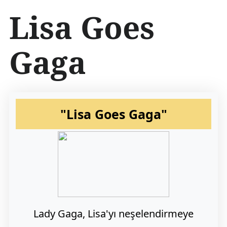
İ
Lisa Goes
ç
e
r
Gaga
i
ğ
e
a
t
l
"Lisa Goes Gaga"
a
Lady Gaga, Lisa'yı neşelendirmeye