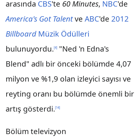
arasında
CBS
'te
60 Minutes
,
NBC
'de
America's Got Talent
ve
ABC
'de
2012
Billboard
Müzik Ödülleri
bulunuyordu.
"Ned 'n Edna's
[
4
]
Blend" adlı bir önceki bölümde 4,07
milyon ve %1,9 olan izleyici sayısı ve
reyting oranı bu bölümde önemli bir
artış gösterdi.
[
14
]
Bölüm televizyon