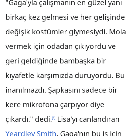
"Gaga'yla çalışmanın en güzel yanı
birkaç kez gelmesi ve her gelişinde
değişik kostümler giymesiydi. Mola
vermek için odadan çıkıyordu ve
geri geldiğinde bambaşka bir
kıyafetle karşımızda duruyordu. Bu
inanılmazdı. Şapkasını sadece bir
kere mikrofona çarpıyor diye
çıkardı." dedi.
Lisa'yı canlandıran
[
8
]
Yeardley Smith
, Gaga'nın bu iş için