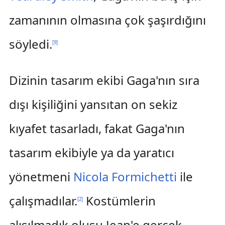
zamanının olmasına çok şaşırdığını
söyledi.
[
9
]
Dizinin tasarım ekibi Gaga'nın sıra
dışı kişiliğini yansıtan on sekiz
kıyafet tasarladı, fakat Gaga'nın
tasarım ekibiyle ya da yaratıcı
yönetmeni
Nicola Formichetti
ile
çalışmadılar.
Kostümlerin
[
2
]
alışılmadık oluşu Jean'e gerçek