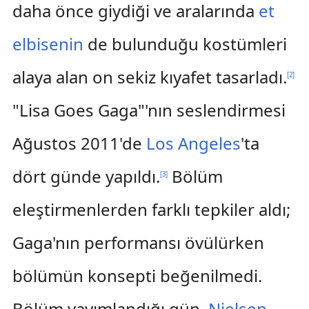
daha önce giydiği ve aralarında
et
elbisenin
de bulunduğu kostümleri
alaya alan on sekiz kıyafet tasarladı.
[
2
]
"Lisa Goes Gaga"'nın seslendirmesi
Ağustos 2011'de
Los Angeles
'ta
dört günde yapıldı.
Bölüm
[
3
]
eleştirmenlerden farklı tepkiler aldı;
Gaga'nın performansı övülürken
bölümün konsepti beğenilmedi.
Bölüm yayımlandığı gün,
Nielsen