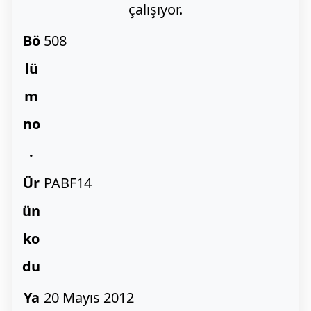
çalışıyor.
Bö
508
lü
m
no
.
Ür
PABF14
ün
ko
du
Ya
20 Mayıs 2012