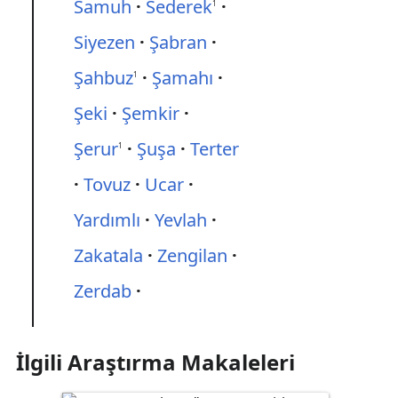
Samuh
Sederek
1
Siyezen
Şabran
Şahbuz
Şamahı
1
Şeki
Şemkir
Şerur
Şuşa
Terter
1
Tovuz
Ucar
Yardımlı
Yevlah
Zakatala
Zengilan
Zerdab
İlgili Araştırma Makaleleri