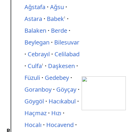
Ağstafa
Ağsu
Astara
Babek
1
Balaken
Berde
Beylegan
Bilesuvar
Cebrayıl
Celilabad
Culfa
Daşkesen
1
Füzuli
Gedebey
Goranboy
Göyçay
Göygöl
Hacıkabul
Haçmaz
Hızı
Hocalı
Hocavend
R