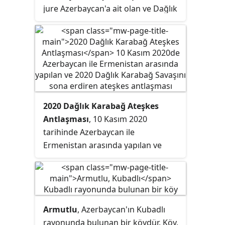
jure Azerbaycan'a ait olan ve Dağlık
Karabağ Savaşı'nın sona ermesiyle
birlikte Ermenistan ve uluslararası
alanda tanınmayan Dağlık Karabağ
Cumhuriyeti'nin askerî kuvvetleri
tarafından işgal edilmiş, eski Dağlık
Karabağ Özerk Oblastı'nın dışında
yer alan topraklardır. Günümüzde
2020 Dağlık Karabağ Ateşkes
eski Dağlık Karabağ Özerk
Antlaşması
, 10 Kasım 2020
Oblastı'nın bir bölümünü içeren
tarihinde Azerbaycan ile
Kelbecer rayonu dışında tüm
Ermenistan arasında yapılan ve
rayonlar, Azerbaycan Sovyet
2020 Dağlık Karabağ Savaşı'nı sona
Sosyalist Cumhuriyeti'nin eski
erdiren bir ateşkes antlaşmasıdır.
rayonlarıyla aynıdır.
Antlaşma, Ermenistan'ın teslim
olduğunu duyurmasının ardından 9
Armutlu
, Azerbaycan'ın Kubadlı
Kasım'da Azerbaycan
rayonunda bulunan bir köydür. Köy,
cumhurbaşkanı İlham Aliyev,