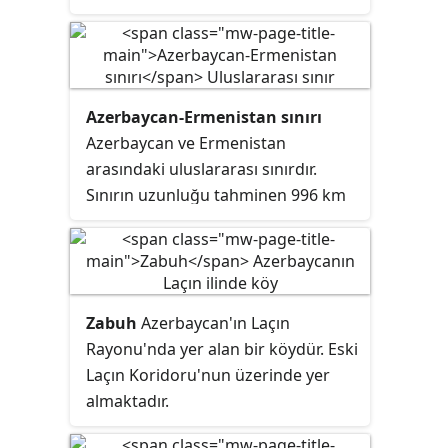
almaktadır. Köyün nüfusu 2008 yılı
itibarı ile 642'dir.
Azerbaycan-Ermenistan sınırı
Azerbaycan ve Ermenistan
arasındaki uluslararası sınırdır.
Sınırın uzunluğu tahminen 996 km
ile 1.007,1 km arasında
değişmektedir. E002 ve E117 Avrupa
E-yolları buradan geçmektedir.
Zabuh
Azerbaycan'ın Laçın
Rayonu'nda yer alan bir köydür. Eski
Laçın Koridoru'nun üzerinde yer
almaktadır.