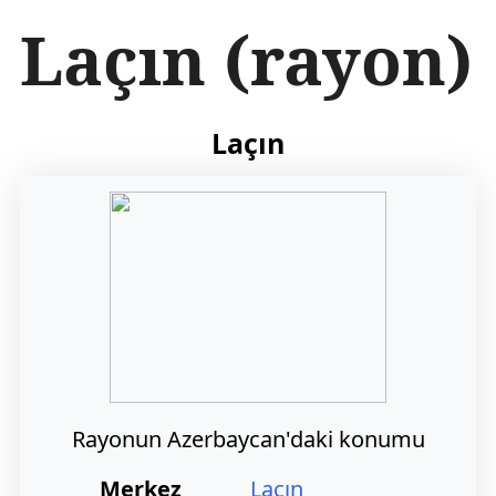
İ
Laçın (rayon)
ç
e
r
i
ğ
Laçın
e
a
t
l
a
Rayonun Azerbaycan'daki konumu
Merkez
Laçın