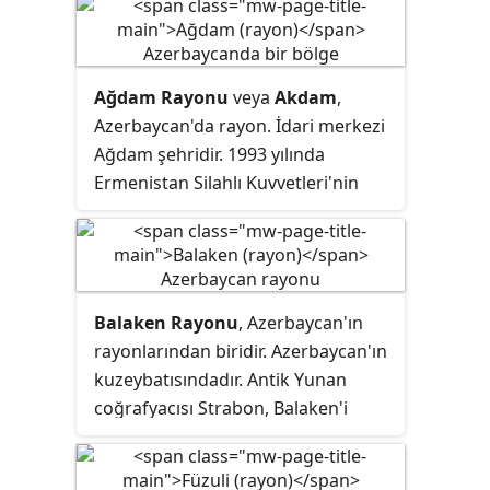
Ağdam Rayonu
veya
Akdam
,
Azerbaycan'da
rayon
. İdari merkezi
Ağdam şehridir. 1993 yılında
Ermenistan Silahlı Kuvvetleri'nin
desteğindeki Ermeni güçler
tarafından bir kısmı işgal edilmiştir.
İşgal sonradı rayonun merkezi,
Ağdam şehrinden geçici olarak
Balaken Rayonu
, Azerbaycan'ın
Kuzanlı köyüne alınmıştır.
rayonlarından biridir. Azerbaycan'ın
kuzeybatısındadır. Antik Yunan
coğrafyacısı Strabon, Balaken'i
'Mabetler diyarı' adıyla anmıştır.