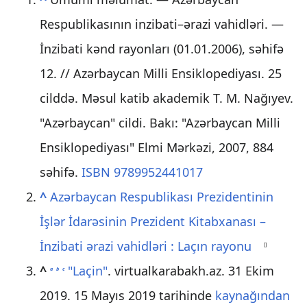
Respublikasının inzibati–ərazi vahidləri. —
İnzibati kənd rayonları (01.01.2006), səhifə
12. // Azərbaycan Milli Ensiklopediyası. 25
cilddə. Məsul katib akademik T. M. Nağıyev.
"Azərbaycan" cildi. Bakı: "Azərbaycan Milli
Ensiklopediyası" Elmi Mərkəzi, 2007, 884
səhifə.
ISBN 9789952441017
^
Azərbaycan Respublikası Prezidentinin
İşlər İdarəsinin Prezident Kitabxanası –
İnzibati ərazi vahidləri : Laçın rayonu
[
]
^
"Laçin"
. virtualkarabakh.az. 31 Ekim
a
b
c
2019. 15 Mayıs 2019 tarihinde
kaynağından