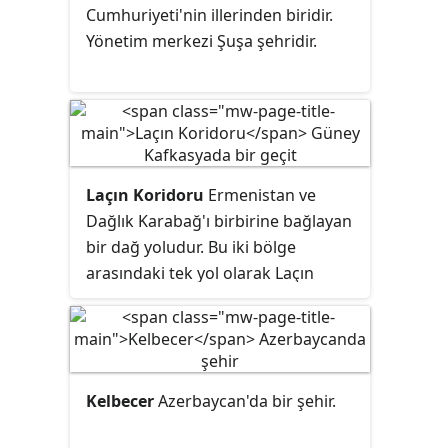
içerisinde Azerbaycan'ın Kelbecer,
Cumhuriyeti'nin illerinden biridir.
Terter ve Ağdam rayonları
Yönetim merkezi Şuşa şehridir.
bulunmakta idi.
Laçın Koridoru
Ermenistan ve
Dağlık Karabağ'ı birbirine bağlayan
bir dağ yoludur. Bu iki bölge
arasındaki tek yol olarak Laçın
Koridoru, sıkça Dağlık Karabağ
sakinleri için bir "yaşam hattı"
olarak tanımlanmıştır. Koridor,
de
jure
olarak Azerbaycan'ın Laçın
Kelbecer
Azerbaycan'da bir şehir.
rayonu sınırlarında yer alsa da,
2020 Dağlık Karabağ Ateşkes