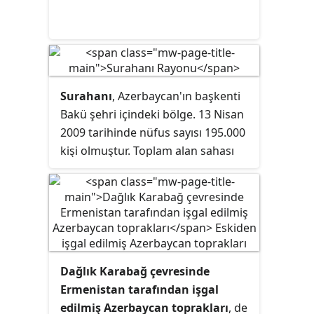
Antlaşması gereği Rus barış
gücünün kontrolündedir. Koridorun
bölgesine 2022 yılına kadar Zabuh,
Sus köyleri ve Laçın şehri dahildi.
Ancak, 26 Ağustos 2022'de bu
yerleşim birimleri Azerbaycan
Surahanı
, Azerbaycan'ın başkenti
kontrolüne geçti. Dört gün sonra
Bakü şehri içindeki bölge. 13 Nisan
Zabuh, Sus ve Laçın yerleşimlerini
2009 tarihinde nüfus sayısı 195.000
baypas eden yeni bir güney rotası
kişi olmuştur. Toplam alan sahası
kullanıma açıldı ve bu yol Mets
100 km²dir. Eski ismi
Orconikidze
idi.
Şen/Böyük Kaladeresi ve Hin
Şen/Kiçik Kaladeresi köylerinden
geçti.
Dağlık Karabağ çevresinde
Ermenistan tarafından işgal
edilmiş Azerbaycan toprakları
, de