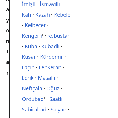
İmişli
İsmayıllı
a
Kah
Kazah
Kebele
y
Kelbecer
o
Kengerli
Kobustan
1
n
Kuba
Kubadlı
l
Kusar
Kürdemir
a
Laçın
Lenkeran
r
Lerik
Masallı
Neftçala
Oğuz
Ordubad
Saatlı
1
Sabirabad
Salyan