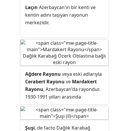
etmeyen Azeriler arasında başlayan
tekâbül eder.
Laçın
Azerbaycan'ın bir kenti ve
ve Sovyetler Birliği'nin
kentin adını taşıyan rayonun
dağılmasından sonra Azerbaycan
merkezidir.
ile Ermenistan arasında çatışmaya
dönüşen Şubat 1988-Mayıs 1994
tarihleri arasında süren savaştır.
Savaş öncesinde ve etnik
çatışmaların sıcak savaşa
dönüşmesi sonrasında Sumqayıt
Pogromu, Kirovabad Pogromu,
Ağdere Rayonu
veya eski adlarıyla
Bakü Pogromu gibi pogromlar,
Cerabert Rayonu
ve
Mardakert
Hocalı Katliamı, Malıbeyli ve
Rayonu
, Azerbaycan'da rayondur.
Kuşçular Katliamı ve Maragha
1930-1991 yılları arasında
Katliamı gibi katliamlar yaşanmıştır.
Azerbaycan Sovyet Sosyalist
Cumhuriyeti'nin Dağlık Karabağ
Özerk Oblastı'na bağlı idi. 1992-
2023 yılları arasında sınırları
Şuşi
, de facto Dağlık Karabağ