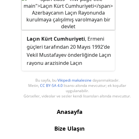
Laçın Kürt Cumhuriyeti
, Ermeni
güçleri tarafından 20 Mayıs 1992'de
Vekil Mustafayev önderliğinde Laçın
rayonu arazisinde Laçın
Koridoru'nun işgalini yasallaştırmak
amacıyla kurulan tanınmayan bir
Bu sayfa, bu
Vikipedi makalesine
dayanmaktadır.
Metin,
CC BY-SA 4.0
lisansı altında mevcuttur; ek koşullar
devlettir. Laçın'ın işgali sırasında
uygulanabilir.
Azerbaycan Türkleri gibi Kürtler de
Görseller, videolar ve sesler kendi lisansları altında mevcuttur.
bölgeden sürülmüştü, böylece 22
Mayıs'ta devlet yıkılmıştı.
Anasayfa
Bize Ulaşın