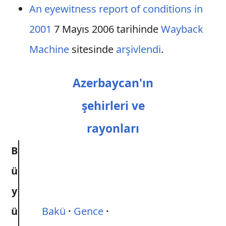
An eyewitness report of conditions in
2001
7 Mayıs 2006 tarihinde
Wayback
Machine
sitesinde
arşivlendi
.
Azerbaycan'ın
şehirleri ve
rayonları
B
ü
y
ü
Bakü
Gence