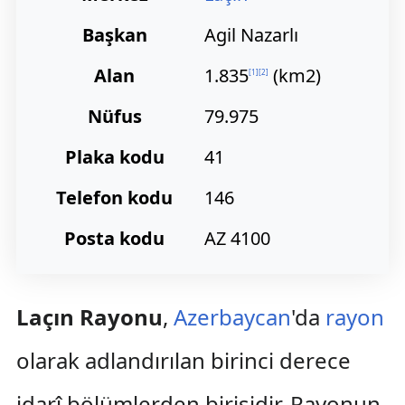
Başkan
Agil Nazarlı
Alan
1.835
(km2)
[
1
]
[
2
]
Nüfus
79.975
Plaka kodu
41
Telefon kodu
146
Posta kodu
AZ 4100
Laçın Rayonu
,
Azerbaycan
'da
rayon
olarak adlandırılan birinci derece
idarî bölümlerden birisidir. Rayonun