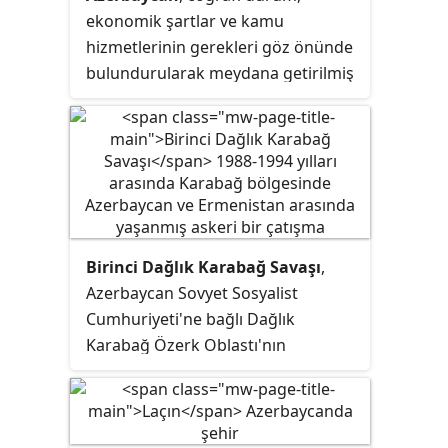
ekonomik şartlar ve kamu
hizmetlerinin gerekleri göz önünde
bulundurularak meydana getirilmiş
olup Azerbaycan'daki en büyük
idarî birim, özerk cumhuriyettir.
Azerbaycan'ın sonraki idarî
birimleri "şehirler” ve “rayonlar"
olarak belirlenmiştir. Şehirler ve
rayonlar, Türkiye'deki illere tekâbül
eder. Azerbaycan'daki bazı şehirler
Birinci Dağlık Karabağ Savaşı
,
direkt olarak merkezî yönetime
Azerbaycan Sovyet Sosyalist
bağlıdır. Bu şehirler, ekonomik ve
Cumhuriyeti'ne bağlı Dağlık
kalkınma açısından daha gelişmiş
Karabağ Özerk Oblastı'nın
olduğu için Türkiye'deki
Ermenistan Sovyet Sosyalist
büyükşehirlere denk gelir. Şehirler
Cumhuriyeti'ne bağlanmasını
de şehir rayonlarına bölünmüştür.
isteyen Ermeniler ile bunu kabul
Şehir rayonları, Türkiye'deki ilçelere