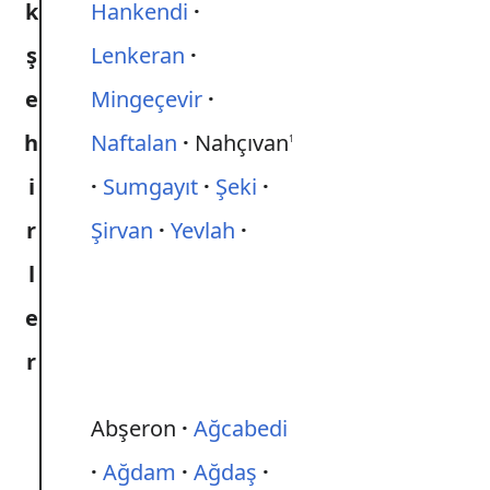
k
Hankendi
ş
Lenkeran
e
Mingeçevir
h
Naftalan
Nahçıvan
1
i
Sumgayıt
Şeki
r
Şirvan
Yevlah
l
e
r
Abşeron
Ağcabedi
Ağdam
Ağdaş