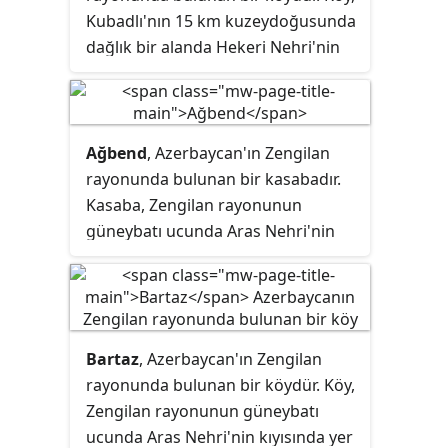
Kubadlı'nın 15 km kuzeydoğusunda
Ermenistan başbakanı Nikol
dağlık bir alanda Hekeri Nehri'nin
Paşinyan ve Rusya Devlet Başkanı
sol kıyısında yer almaktadır.
Vladimir Putin tarafından imzalandı
ve Dağlık Karabağ bölgesindeki
tüm çatışmalara 10 Kasım 2020
tarihinde Moskova saati ile 00:00
Ağbend
, Azerbaycan'ın Zengilan
itibarıyla son verildiği açıklandı.
rayonunda bulunan bir kasabadır.
Tanınmayan Dağlık Karabağ
Kasaba, Zengilan rayonunun
Cumhuriyeti cumhurbaşkanı Arayik
güneybatı ucunda Aras Nehri'nin
Harutyunyan da çatışmaların sona
kıyısında Ermenistan ve İran
ermesini kabul etti.
sınırları arasında yer almaktadır.
Kasabanın nüfusu 428'dir.
Bartaz
, Azerbaycan'ın Zengilan
rayonunda bulunan bir köydür. Köy,
Zengilan rayonunun güneybatı
ucunda Aras Nehri'nin kıyısında yer