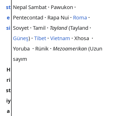
st
Nepal Sambat
·
Pawukon
·
e
Pentecontad
·
Rapa Nui
·
Roma
·
si
Sovyet
·
Tamil
·
Tayland
(Tayland
·
Güneş
)
·
Tibet
·
Vietnam
·
Xhosa
·
Yoruba
·
Rünik
·
Mezoamerikan
(Uzun
sayım
H
ri
st
iy
a