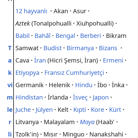
12 hayvanlı
·
Akan
·
Asur
·
Aztek
(Tonalpohualli
·
Xiuhpohualli)
·
Babil
·
Bahâî
·
Bengal
·
Berberi
·
Bikram
T
Samwat
·
Budist
·
Birmanya
·
Bizans
·
a
Cava
·
İran
(Hicri Şemsi, İran)
·
Ermeni
·
k
Etiyopya
·
Fransız Cumhuriyetçi
·
vi
Germanik
·
Helenik
·
Hindu
·
İbo
·
İnka
·
m
Hindistan
·
İrlanda
·
İsveç
·
Japon
·
le
Juche
·
Jülyen
·
Kelt
·
Kıpti
·
Kore
·
Kürt
·
r
Litvanya
·
Malayalam
·
Maya
(Haab'
·
li
Tzolk'in)
·
Mısır
·
Minguo
·
Nanakshahi
·