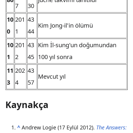
7
30
10
201
43
Kim Jong-il'in ölümü
0
1
44
10
201
43
Kim İl-sung'un doğumundan
1
2
45
100 yıl sonra
11
202
43
Mevcut yıl
3
4
57
Kaynakça
^
Andrew Logie (17 Eylül 2012).
The Answers: