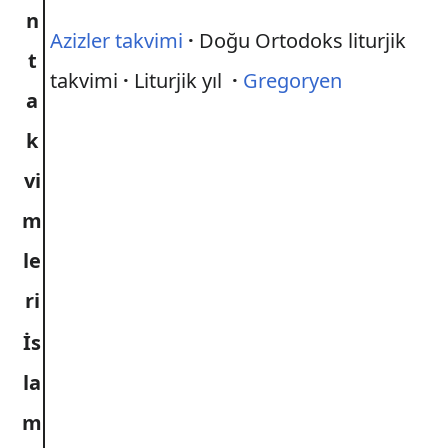
n
Azizler takvimi
·
Doğu Ortodoks liturjik
t
takvimi
·
Liturjik yıl
·
Gregoryen
a
k
vi
m
le
ri
İs
la
m