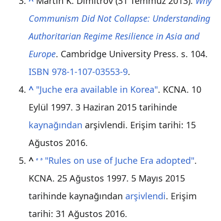
^
Martin K. Dimitrov (31 Temmuz 2013).
Why
Communism Did Not Collapse: Understanding
Authoritarian Regime Resilience in Asia and
Europe
. Cambridge University Press. s. 104.
ISBN
978-1-107-03553-9
.
^
"Juche era available in Korea"
. KCNA. 10
Eylül 1997. 3 Haziran 2015 tarihinde
kaynağından
arşivlendi
. Erişim tarihi: 15
Ağustos 2016
.
^
"Rules on use of Juche Era adopted"
.
a
b
KCNA. 25 Ağustos 1997. 5 Mayıs 2015
tarihinde kaynağından
arşivlendi
. Erişim
tarihi: 31 Ağustos 2016
.