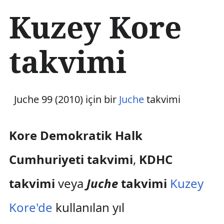
İ
Kuzey Kore
ç
e
r
takvimi
i
ğ
e
a
t
Juche 99 (2010) için bir
Juche
takvimi
l
a
Kore Demokratik Halk
Cumhuriyeti takvimi
,
KDHC
takvimi
veya
Juche
takvimi
Kuzey
Kore'de
kullanılan yıl