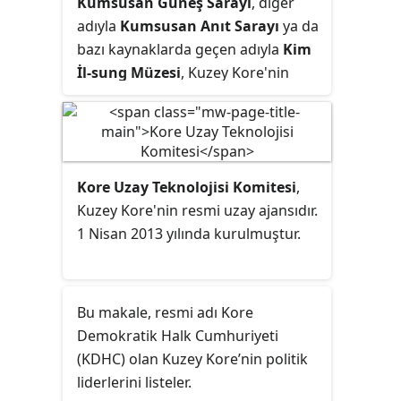
Kumsusan Güneş Sarayı
, diğer
adıyla
Kumsusan Anıt Sarayı
ya da
bazı kaynaklarda geçen adıyla
Kim
İl-sung Müzesi
, Kuzey Kore'nin
başkenti Pyongyang'da yer alan,
ülkenin kurucusu Kim İl-sung'a ait
anıt mezar. Yapı önceleri sadece Kim
İl-sung'un adına inşa edilmiş iken,
Kore Uzay Teknolojisi Komitesi
,
oğlu Kim Cong-il'in 2011 yılındaki
Kuzey Kore'nin resmi uzay ajansıdır.
ölümünün ardından her iki liderin
1 Nisan 2013 yılında kurulmuştur.
adıyla anılmaktadır.
Bu makale, resmi adı Kore
Demokratik Halk Cumhuriyeti
(KDHC) olan Kuzey Kore’nin politik
liderlerini listeler.