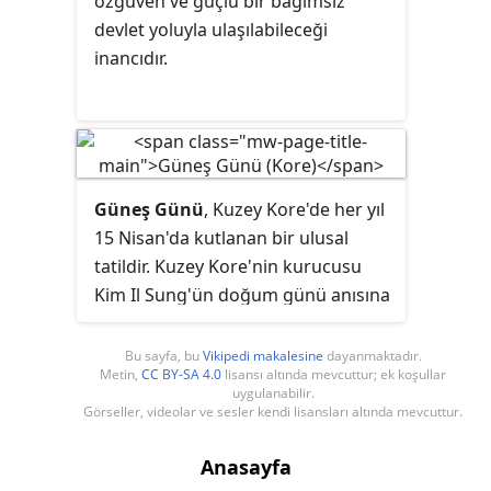
özgüven ve güçlü bir bağımsız
sekreteri olan Ulusal Savunma
devlet yoluyla ulaşılabileceği
Komisyonu Başkanlığı makamına
inancıdır.
veriliyordu. Kuzey Kore'nin
varlığından önce devletin ilk lideri,
1945'ten 1948'e kadar Kore'nin
kuzey yarısını yöneten Sovyetler
Birliği tarafından kontrol edilen
Güneş Günü
, Kuzey Kore'de her yıl
yönetim otoritesi olan Sovyet Sivil
15 Nisan'da kutlanan bir ulusal
İdaresi'nin başkanı olarak görev
tatildir. Kuzey Kore'nin kurucusu
yapan Terenty Shtykov'du
Kim Il Sung'ün doğum günü anısına
düzenlenir. Bu tatil, ülkedeki en
önemli ulusal tatil olup, Kuzey
Bu sayfa, bu
Vikipedi makalesine
dayanmaktadır.
Metin,
CC BY-SA 4.0
lisansı altında mevcuttur; ek koşullar
Kore'nin Noel karşılığı olarak kabul
uygulanabilir.
edilir. Kim'in doğum günü, 1968'den
Görseller, videolar ve sesler kendi lisansları altında mevcuttur.
itibaren resmi bir tatil olarak kabul
edildi; 1997 yılında yani ölümünden
Anasayfa