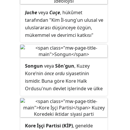
Juche
veya
Cuçe
, hükûmet
tarafından "Kim İl-sung'un ulusal ve
uluslararası düşünceye özgün,
mükemmel ve devrimci katkısı"
olarak nitelendirilen Kuzey Kore'nin
resmi devlet ideolojisidir. "İnsan
kaderinin efendisidir", Kore
halkının "devrimin ve inşaatın
Songun
veya
Sŏn'gun
, Kuzey
ustaları" olarak hareket etmeleri ve
Kore’nin
önce ordu
siyasetinin
kendine güvenmek ve güçlü olmak
ismidir. Buna göre Kore Halk
suretiyle bir ulusun gerçek
Ordusu'nun devlet işlerinde ve ülke
sosyalizmi elde edebileceğini ileri
kaynaklarının kullanımında önceliği
sürmektedir.
bulunmaktadır. Bu siyasetin birçok
alanda farklı yansımaları olup siyasi
ve ekonomik alanda ordunun
Kore İşçi Partisi (KİP)
, genelde
önceliği mevcuttur. Bu siyasetin