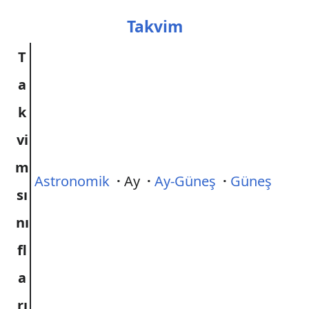
Takvim
T
a
k
vi
m
Astronomik
·
Ay
·
Ay-Güneş
·
Güneş
sı
nı
fl
a
rı