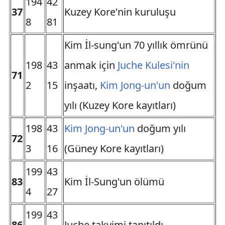
194
42
37
Kuzey Kore'nin kuruluşu
8
81
Kim İl-sung'un 70 yıllık ömrünü
198
43
anmak için
Juche Kulesi'nin
71
2
15
inşaatı,
Kim Jong-un'un
doğum
yılı (Kuzey Kore kayıtları)
198
43
Kim Jong-un'un
doğum yılı
72
3
16
(Güney Kore kayıtları)
199
43
83
Kim İl-Sung'un ölümü
4
27
199
43
86
Juche takvimi tanıtıldı