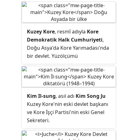
Kuzey Kore
, resmî adıyla
Kore
Demokratik Halk Cumhuriyeti
,
Doğu Asya'da Kore Yarımadası'nda
bir devlet. Yüzölçümü
120.540 km²'dir.
Kim Il-sung
, asıl adı
Kim Song Ju
Kuzey Kore'nin eski devlet başkanı
ve Kore İşçi Partisi'nin eski Genel
Sekreteri.