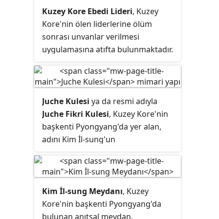
Kuzey Kore Ebedi Lideri
, Kuzey
Kore'nin ölen liderlerine ölüm
sonrası unvanlar verilmesi
uygulamasına atıfta bulunmaktadır.
"Juche Kore'nin Ebedi Liderleri"
ifadesi, 30 Haziran 2016'da
değiştirildiği gibi Anayasa'ya giriş
satırında ve ardından yapılacak
Juche Kulesi
ya da resmi adıyla
revizyonlarda belirtildi.
Juche Fikri Kulesi
, Kuzey Kore'nin
başkenti Pyongyang'da yer alan,
adını Kim İl-sung'un
doktrinleştirdiği Juche
felsefesinden alan beton dikilitaş
tarzındaki anıtsal sütun. Sosyalist
gerçekçi sanat tarzının bir örneği
Kim İl-sung Meydanı
, Kuzey
olan anıtın önünde İşçi ve Çiftçi
Kore'nin başkenti Pyongyang'da
Kadın Heykeli'nden esinlenilen;
bulunan anıtsal meydan.