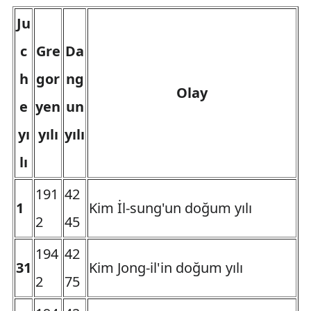
Ju
c
Gre
Da
h
gor
ng
Olay
e
yen
un
yı
yılı
yılı
lı
191
42
1
Kim İl-sung'un doğum yılı
2
45
194
42
31
Kim Jong-il'in doğum yılı
2
75