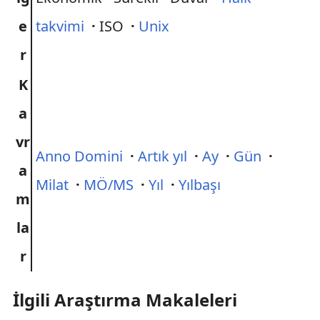
e
takvimi
·
ISO
·
Unix
r
K
a
vr
Anno Domini
·
Artık yıl
·
Ay
·
Gün
·
a
Milat
·
MÖ/MS
·
Yıl
·
Yılbaşı
m
la
r
İlgili Araştırma Makaleleri