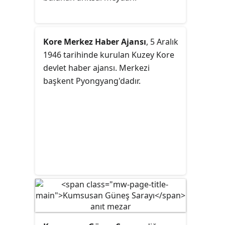
proletaryayı, çiftçilerini ve
entelijansiyayı temsil eden orak,
çekiç ve yazı fırçası taşıyan üç
Kore Merkez Haber Ajansı
, 5 Aralık
kişinin bulunduğu 30 metre
1946 tarihinde kurulan Kuzey Kore
yüksekliğinde bronz bir heykel
devlet haber ajansı. Merkezi
bulunmaktadır.
başkent Pyongyang'dadır.