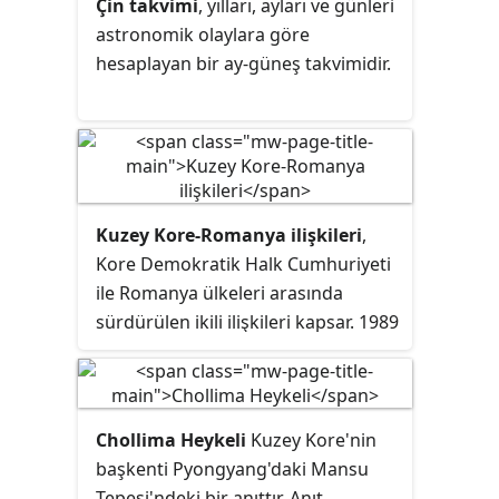
altındaki gençler, daha büyük Koreli
Çin takvimi
, yılları, ayları ve günleri
Çocuk Birliğinin bir parçası olan
astronomik olaylara göre
Genç Öncü Kolorduna katılabilir.
hesaplayan bir ay-güneş takvimidir.
Eski Sovyetler Birliği'nde
Komsomol'dan modellenen örgüt,
ev hanımı olmak isteyip Sosyalist
Kadınlar Birliği'ne transfer edilen
evli kadınlar dışında, 15-30 yaşları
arasında parti üyeliği olmayan tüm
Kuzey Kore-Romanya ilişkileri
,
Kuzey Korelileri içeriyor.
Kore Demokratik Halk Cumhuriyeti
ile Romanya ülkeleri arasında
sürdürülen ikili ilişkileri kapsar. 1989
Aralık ayında yer almış Romanya
Devrimi'nden beri iki ülke
arasındaki ilişkiler ancak sınırlı
oranda sürdürülmüştür. Bu ikili
Chollima Heykeli
Kuzey Kore'nin
ilişkiler ilk olarak 26 Ekim 1948
başkenti Pyongyang'daki Mansu
tarihinde, yani Romanya'nın Doğu
Tepesi'ndeki bir anıttır. Anıt,