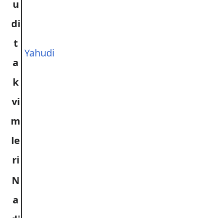
u
di
t
Yahudi
a
k
vi
m
le
ri
N
a