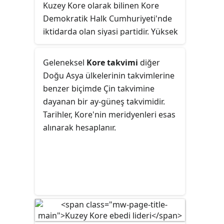
Kuzey Kore olarak bilinen Kore
Kuzey Kore yeni devlet ideolojisinde
Demokratik Halk Cumhuriyeti'nde
önemli bir yeri vardır.
iktidarda olan siyasi partidir. Yüksek
Halk Meclisinde temsil edilen en
büyük partidir ve Anavatanın
Geleneksel
Kore takvimi
diğer
Birleşmesi için Demokratik Cephe'yi
Doğu Asya ülkelerinin takvimlerine
oluşturan diğer iki yasal parti ile
benzer biçimde Çin takvimine
birlikte
de jure
ile bir araya
dayanan bir ay-güneş takvimidir.
gelmektedir. Bu küçük partiler
Tarihler, Kore'nin
meridyenleri
esas
KİP'ye tamamen bağımlıdır ve
alınarak hesaplanır.
KİP'nin “öncü rolünü” varlıklarının
bir koşulu olarak kabul etmektedir.
Parti, ülkenin kurulmasından beri
iktidardadır ve liderleri Kim İl-sung
(1949-1994), oğlu Kim Jong-il (1994-
2011) ve torunu Kim Jong-un (2011-)
olmuştur.