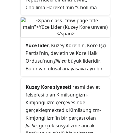
Bloku'na ait olduğu dönem
Chollima Hareketi'nin "Chollima
sırasında, başladı. Romanya'nın
hızını" sembolize eder. Anıtın tasvir
Pyongyang şehrinde bir
ettiği efsanevi kanatlı at
büyükelçiliği, Kuzey Kore'nin de
Chollima'nın günde 1.000
ri
Bükreş şehrinde bir büyükelçiliği
(400 km) gidebileceği söylenir.
var.
Yüce lider
, Kuzey Kore'nin, Kore İşçi
Partisi'nin, devletin ve Kore Halk
Ordusu'nun
fiili en
büyük lideridir.
Bu unvan ulusal anayasaya ayrı bir
makam olarak yazılmadı, ancak
Devlet İşleri Komisyonu başkanı
Kuzey Kore siyaseti
resmi devlet
fiilen Kuzey Kore'nin dinî lideridir.
felsefesi olan Kimilsungizm-
Aynı şekilde Kore İşçi Partisi (KİP)
Kimjongilizm çerçevesinde
Tüzüğü'ne göre KİP genel sekreteri
gerçekleşmektedir. Kimilsungizm-
İşçi Partisi'nin en üst düzey lideridir.
Kimjongilizm'in bir parçası olan
Daha önce, Kim Jong Il döneminde
Juche
, gerçek sosyalizme ancak
bu unvan, aynı zamanda KİP genel