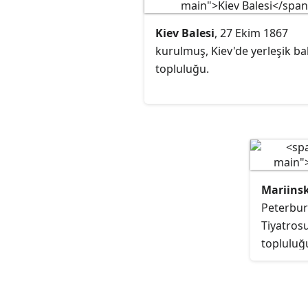
ülkelerden, bu ülkelere göç e
kariyerlerinin büyük kısmını
Kiev Balesi
, 27 Ekim 1867
buralarda devam ettiren dans
kurulmuş, Kiev'de yerleşik ba
da kapsamaktadır.
topluluğu.
Mariinsk
Peterbur
Tiyatrosu
topluluğ