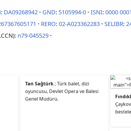
i
:
DA09268942
GND
:
5105994-0
ISNI
:
0000 000
267367605171
RERO
:
02-A023362283
SELIBR
:
2
LCCN):
n79-045529
Tan Sağtürk
; Türk balet, dizi
oyuncusu, Devlet Opera ve Balesi
Fındık
Genel Müdürü.
Çaykovs
bestele