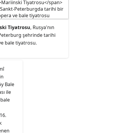
ski Tiyatrosu
, Rusya'nın
Peterburg şehrinde tarihi
e bale tiyatrosu.
mî
in
öy Bale
ı ile
 bale
16.
k
enen