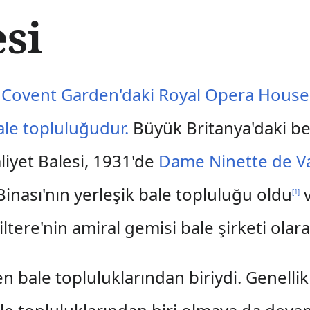
esi
e
Covent Garden'daki
Royal Opera House
ale topluluğudur.
Büyük Britanya'daki b
iyet Balesi, 1931'de
Dame Ninette de Va
inası'nın yerleşik bale topluluğu oldu
v
[
1
]
ltere'nin amiral gemisi bale şirketi olara
en bale topluluklarından biriydi. Genellik