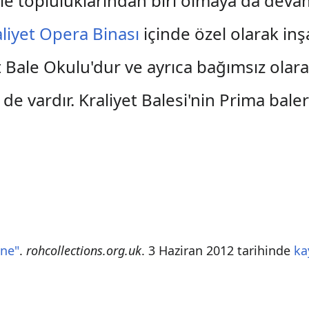
e topluluklarından biri olmaya da devam 
liyet Opera Binası
içinde özel olarak inşa
t Bale Okulu'dur ve ayrıca bağımsız olara
de vardır. Kraliyet Balesi'nin Prima bale
ine"
.
rohcollections.org.uk
. 3 Haziran 2012 tarihinde
ka