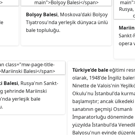
den,
Bolşoy Balesi
, Moskova'daki Bolşoy
çıları
le
Tiyatrosu'nda yerleşik dünyaca ünlü
Mariin
bale topluluğu.
Sankt-
opera v
Türkiye'de bale
eğitimi res
olarak, 1948'de İngiliz baler
i Balesi
, Rusya'nın Sankt-
Ninette de Valois'nin Yeşilk
g şehrinde Mariinski
Okulu'nu İstanbul'da kurmas
'nda yerleşik bale
başlamıştır; ancak ülkedeki
u.
sanatının geçmişi Osmanlı
İmparatorluğu döneminde 
yüzyılda İstanbul'da Venedi
Balyosu'nun evinde düzenl