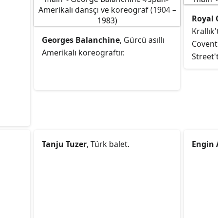
Royal 
Krallı
Georges Balanchine
, Gürcü asıllı
Covent
Amerikalı koreograftır.
Street'
bale gi
yeridir.
büyük b
defa z
tiyatro
ismi il
Tanju Tuzer
, Türk balet.
Engin 
diye de 