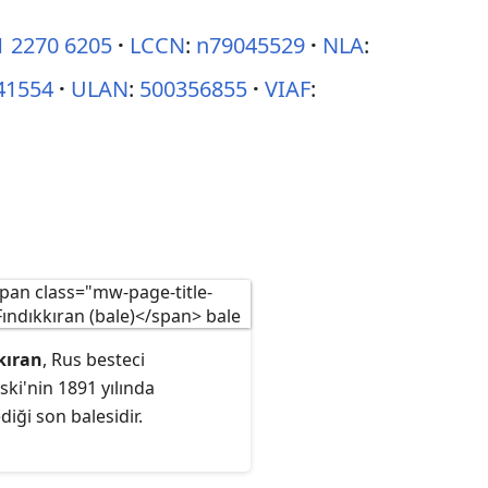
1 2270 6205
LCCN
:
n79045529
NLA
:
41554
ULAN
:
500356855
VIAF
:
kıran
, Rus besteci
ki'nin 1891 yılında
diği son balesidir.