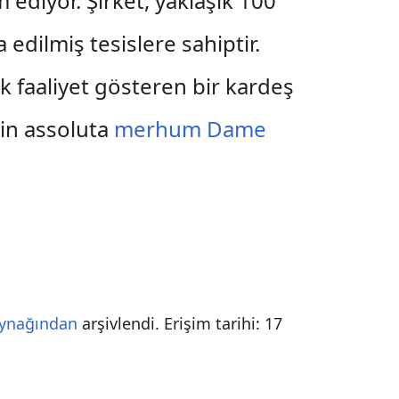
ediyor. Şirket, yaklaşık 100
 edilmiş tesislere sahiptir.
k faaliyet gösteren bir kardeş
rin assoluta
merhum Dame
ynağından
arşivlendi
. Erişim tarihi:
17