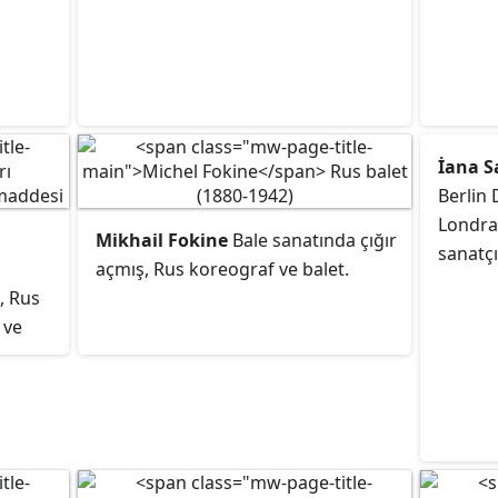
İana S
Berlin 
Londra'
Mikhail Fokine
Bale sanatında çığır
sanatçı
açmış, Rus koreograf ve balet.
, Rus
 ve
tedir.
 devlet
aha