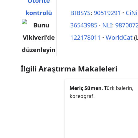
Otorite
kontrolü
BIBSYS
:
90519291
CiNi
36543985
NLI
:
987007
122178011
WorldCat
(
İlgili Araştırma Makaleleri
Meriç Sümen
, Türk balerin,
koreograf.