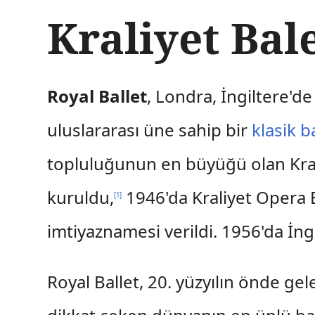
İ
Kraliyet Bal
ç
e
r
i
ğ
Royal Ballet
, Londra, İngiltere'd
e
a
uluslararası üne sahip bir
klasik b
t
l
topluluğunun en büyüğü olan Kral
a
kuruldu,
1946'da Kraliyet Opera B
[
1
]
imtiyaznamesi verildi. 1956'da İngi
Royal Ballet, 20. yüzyılın önde gel