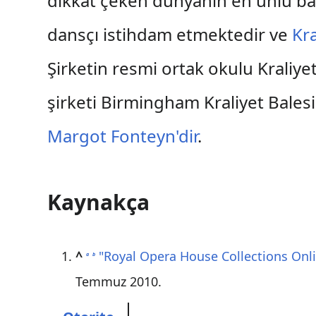
dikkat çeken dünyanın en ünlü bal
dansçı istihdam etmektedir ve
Kra
Şirketin resmi ortak okulu Kraliye
şirketi Birmingham Kraliyet Balesi 
Margot Fonteyn'dir
.
Kaynakça
^
"Royal Opera House Collections Onl
a
b
Temmuz
2010
.