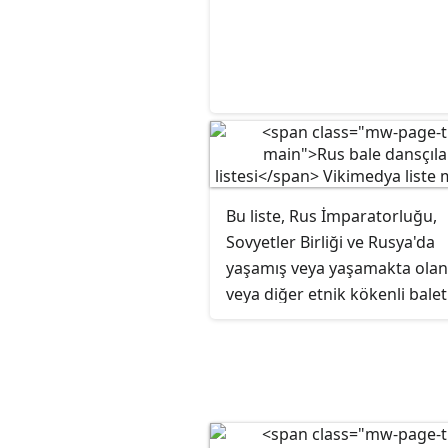
Bu liste, Rus İmparatorluğu,
Sovyetler Birliği ve Rusya'da
yaşamış veya yaşamakta olan
veya diğer etnik kökenli balet
balerinlerin isimlerini içermek
Liste, yukarıda bahsedilen üç
sınırlarında doğmuş fakat d
sonra başka ülkelere göç
dansçıların yanı sıra, başka