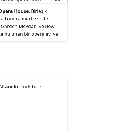
Opera House
, Birleşik
k'ta Londra merkezinde
 Garden Meydanı ve Bow
te bulunan bir opera evi ve
bi görsel sanatlar temsil
 2256 kişilik seyirci kapasiteli
ina, çok kere 1732'de ilk
aman orada bulunan
nun ismine atıfla kullanılan
e, "Covent Garden Tiyatrosu"
Akaoğlu
, Türk balet.
anılır.