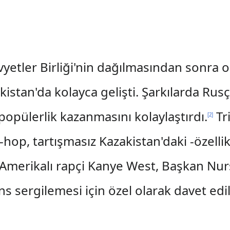
etler Birliği'nin dağılmasından sonra or
istan'da kolayca gelişti. Şarkılarda Rusç
opülerlik kazanmasını kolaylaştırdı.
Tr
[
2
]
hop, tartışmasız Kazakistan'daki -özelli
Amerikalı rapçi Kanye West, Başkan Nur
ergilemesi için özel olarak davet edil