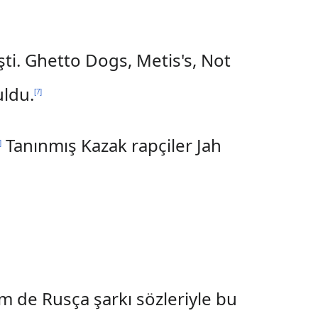
şti. Ghetto Dogs, Metis's, Not
uldu.
[
7
]
Tanınmış Kazak rapçiler Jah
]
m de Rusça şarkı sözleriyle bu