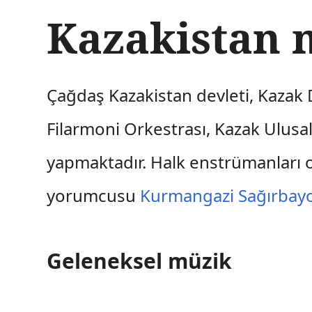
İ
Kazakistan 
ç
e
r
i
ğ
Çağdaş Kazakistan devleti, Kazak 
e
a
Filarmoni Orkestrası, Kazak Ulusa
t
l
yapmaktadır. Halk enstrümanları o
a
yorumcusu
Kurmangazi Sağırbay
Geleneksel müzik