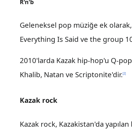
R'n'b
Geleneksel pop müziğe ek olarak, h
Everything Is Said ve the group 1
2010'larda Kazak hip-hop'u Q-pop
Khalib, Natan ve Scriptonite'dir.
[
2
]
Kazak rock
Kazak rock, Kazakistan'da yapılan