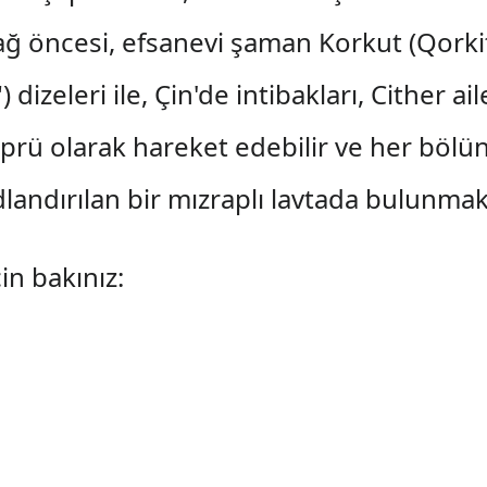
ağ öncesi, efsanevi şaman Korkut (Qorkit
 dizeleri ile, Çin'de intibakları, Cither ai
köprü olarak hareket edebilir ve her böl
landırılan bir mızraplı lavtada bulunmak
çin bakınız: