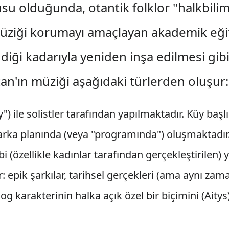
 olduğunda, otantik folklor "halkbilimi"
müziği korumayı amaçlayan akademik eğit
ndiği kadarıyla yeniden inşa edilmesi gib
n'ın müziği aşağıdaki türlerden oluşur:
y") ile solistler tarafından yapılmaktadır. Küy başl
arka planında (veya "programında") oluşmaktadır
ibi (özellikle kadınlar tarafından gerçekleştirilen) 
r: epik şarkılar, tarihsel gerçekleri (ama aynı za
log karakterinin halka açık özel bir biçimini (Aitys