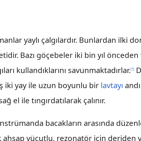
i
anlar yaylı çalgılardır. Bunlardan ilki 
idir. Bazı göçebeler iki bin yıl önceden 
lgıları kullandıklarını savunmaktadırlar.
D
[
1
]
ş iki yay ile uzun boyunlu bir
lavtayı
andır
 el ile tıngırdatılarak çalınır.
 enstrümanda bacakların arasında düzenl
ahşap vücutlu, rezonatör için deriden ve 