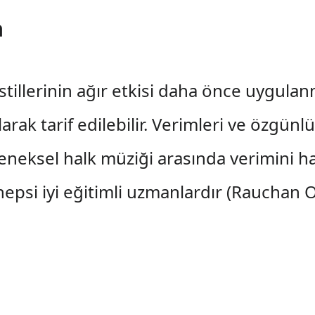
a
illerinin ağır etkisi daha önce uygula
rak tarif edilebilir. Verimleri ve özgünl
eneksel halk müziği arasında verimini h
hepsi iyi eğitimli uzmanlardır (Raucha