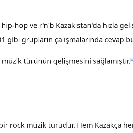
ip-hop ve r'n'b Kazakistan'da hızla geli
01 gibi grupların çalışmalarında cevap b
 müzik türünün gelişmesini sağlamıştır.
[
8
 bir rock müzik türüdür. Hem Kazakça he