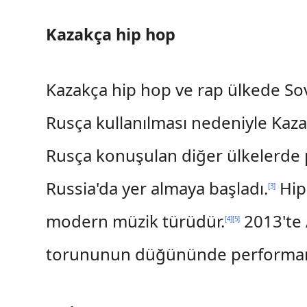
Kazakça hip hop
Kazakça hip hop ve rap ülkede Sovy
Rusça kullanılması nedeniyle Kazak
Rusça konuşulan diğer ülkelerde p
Russia'da yer almaya başladı.
Hip-
[
3
]
modern müzik türüdür.
2013'te 
[
4
]
[
5
]
torununun düğününde performans s