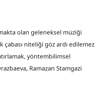
nmakta olan geleneksel müziği
ük çabası niteliği göz ardı edilemez
atırlamak, yöntembilimsel
n Orazbaeva, Ramazan Stamgazi