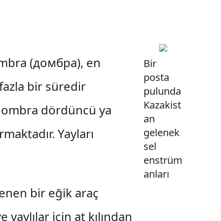
dombra (домбра), en
Bir
posta
fazla bir süredir
pulunda
Kazakist
ombra dördüncü ya
an
maktadır. Yayları
gelenek
sel
enstrüm
anları
enen bir eğik araç
yaylılar için at kılından