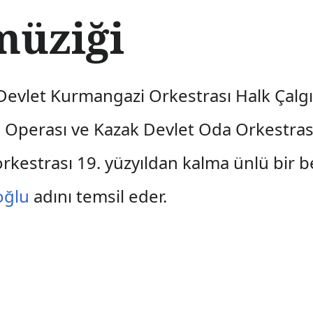
müziği
Devlet Kurmangazi Orkestrası Halk Çalgıl
l Operası ve Kazak Devlet Oda Orkestrası
rkestrası 19. yüzyıldan kalma ünlü bir b
oğlu
adını temsil eder.