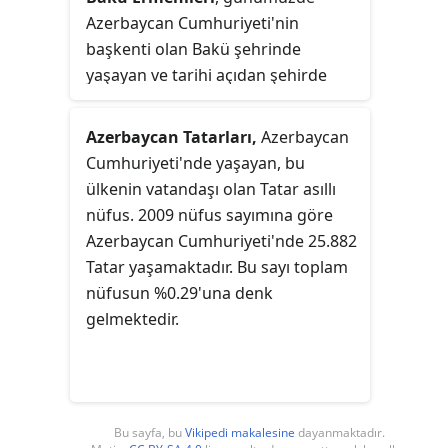
Cumhuriyeti'nden yaklaşık 100.000
Azerbaycan Cumhuriyeti'nin
Azeri sınır dışı edildi. Onların evleri
başkenti olan Bakü şehrinde
daha sonra Sovyetler Birliği'ne yurt
yaşayan ve tarihi açıdan şehirde
dışından gelen Ermeni göçmenler
önemli bir nüfusa sahip olmuş
tarafından işgal edildi.
Ermenileri ifade eder. Ermenilerin
Azerbaycan Tatarları,
Azerbaycan
nüfusu şehirde 19. yüzyıl civarında
Cumhuriyeti'nde yaşayan, bu
Bakü'nün Rus İmparatorluğu'na
ülkenin vatandaşı olan Tatar asıllı
katılması ve petrol endüstrisi
nüfus. 2009 nüfus sayımına göre
açısından merkez haline gelmesi
Azerbaycan Cumhuriyeti'nde 25.882
sonucunda artmaya başlamıştır.
Tatar yaşamaktadır. Bu sayı toplam
Rus Devrimi'ne rağmen şehirde 20.
nüfusun %0.29'una denk
yüzyıl boyunca da kentte pek çok
gelmektedir.
Ermeni yaşamış olup, 1988 ile 1990
arasında şehrin neredeyse tüm
Ermeni nüfusu bölgeyi terk etmiştir.
Ocak 1990'da 1988 tahminlerinin y.
Bu sayfa, bu
Vikipedi makalesine
dayanmaktadır.
250.000 olarak tahmin ettiği Ermeni