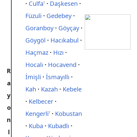
Culfa
Daşkesen
1
Füzuli
Gedebey
Goranboy
Göyçay
Göygöl
Hacıkabul
Haçmaz
Hızı
Hocalı
Hocavend
R
İmişli
İsmayıllı
a
Kah
Kazah
Kebele
y
Kelbecer
o
Kengerli
Kobustan
1
n
Kuba
Kubadlı
l