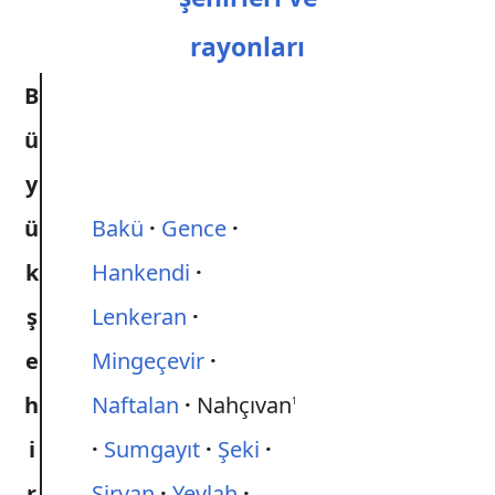
rayonları
B
ü
y
ü
Bakü
Gence
k
Hankendi
ş
Lenkeran
e
Mingeçevir
h
Naftalan
Nahçıvan
1
i
Sumgayıt
Şeki
r
Şirvan
Yevlah