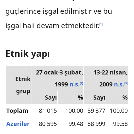
güçlerince işgal edilmiştir ve bu
işgal hali devam etmektedir.
[
1
]
Etnik yapı
27 ocak-3 şubat,
13-22 nisan,
Etnik
1999
n.s.
2009
n.s.
[
2
]
[
3
]
grup
Sayı
%
Sayı
%
Toplam
81 015
100.00
89 377
100.00
Azeriler
80 595
99.48
88 999
99.58