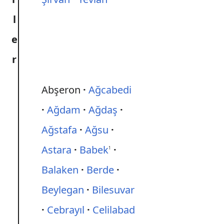
l
e
r
Abşeron
Ağcabedi
Ağdam
Ağdaş
Ağstafa
Ağsu
Astara
Babek
1
Balaken
Berde
Beylegan
Bilesuvar
Cebrayıl
Celilabad