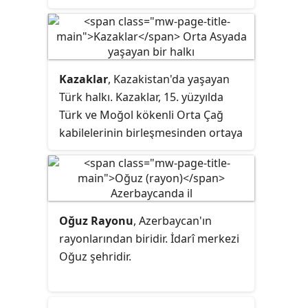
Ermenistan dışında 3-4 milyon
kadar Ermeni'nin yaşadığı iddia
edilmektedir. Ancak sağlıklı
istatistikler yoktur. Ermenilerin
Kazaklar
, Kazakistan'da yaşayan
diasporada en yoğun olduğu
Türk halkı. Kazaklar, 15. yüzyılda
ülkeler Rusya, ABD ve Fransa'dır.
Türk ve Moğol kökenli Orta Çağ
kabilelerinin birleşmesinden ortaya
çıktı. Dilleri Kazakçadır.
Oğuz Rayonu
, Azerbaycan'ın
rayonlarından biridir. İdarî merkezi
Oğuz şehridir.