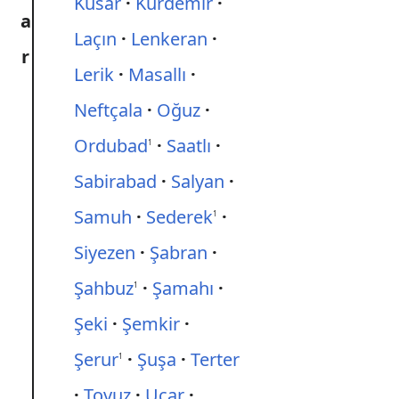
Kusar
Kürdemir
a
Laçın
Lenkeran
r
Lerik
Masallı
Neftçala
Oğuz
Ordubad
Saatlı
1
Sabirabad
Salyan
Samuh
Sederek
1
Siyezen
Şabran
Şahbuz
Şamahı
1
Şeki
Şemkir
Şerur
Şuşa
Terter
1
Tovuz
Ucar