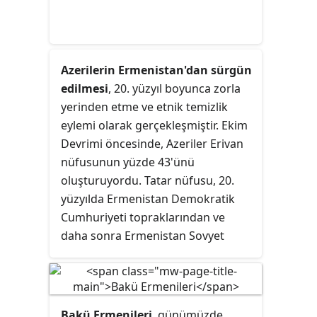
Azerilerin Ermenistan'dan sürgün
edilmesi
, 20. yüzyıl boyunca zorla
yerinden etme ve etnik temizlik
eylemi olarak gerçekleşmiştir. Ekim
Devrimi öncesinde, Azeriler Erivan
nüfusunun yüzde 43'ünü
oluşturuyordu. Tatar nüfusu, 20.
yüzyılda Ermenistan Demokratik
Cumhuriyeti topraklarından ve
daha sonra Ermenistan Sovyet
Sosyalist Cumhuriyeti'nden birkaç
kez zorla göç sürecine katıldı.
Stalin'in politikaları altında, 1948'de
Ermenistan Sovyet Sosyalist
Bakü Ermenileri
, günümüzde