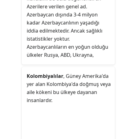
Azerilere verilen genel ad.
Azerbaycan dışında 3-4 milyon
kadar Azerbaycanlının yaşadığı
iddia edilmektedir. Ancak sağlıklı
istatistikler yoktur.
Azerbaycanlıların en yoğun olduğu
ülkeler Rusya, ABD, Ukrayna,
Kazakistan, Almanya ve Fransa'dır.
Türkiye, Gürcistan ve Rusya'nın
Kolombiyalılar
, Güney Amerika'da
Azerbaycan'a komşu bölgelerinde
yer alan Kolombiya'da doğmuş veya
yaşayan etnik Azerbaycanlılar
aile kökeni bu ülkeye dayanan
kendilerini diaspora kapsamında
insanlardır.
değerlendirmemektedirler.