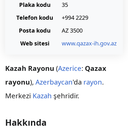
Plaka kodu
35
Telefon kodu
+994 2229
Posta kodu
AZ 3500
Web sitesi
www.qazax-ih.gov.az
Kazah Rayonu
(
Azerice
:
Qazax
rayonu
),
Azerbaycan
'da
rayon
.
Merkezi
Kazah
şehridir.
Hakkında