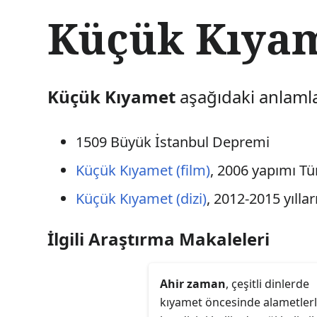
İ
Küçük Kıya
ç
e
r
i
ğ
Küçük Kıyamet
aşağıdaki anlamlar
e
a
t
1509 Büyük İstanbul Depremi
l
a
Küçük Kıyamet (film)
, 2006 yapımı Tür
Küçük Kıyamet (dizi)
, 2012-2015 yılla
İlgili Araştırma Makaleleri
Ahir zaman
, çeşitli dinlerde
kıyamet öncesinde alametler