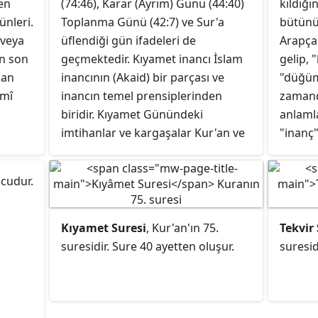
len
(74:46), Karar (Ayrım) Günü (44:40)
kıldığı
ünleri.
Toplanma Günü (42:7) ve Sur'a
bütünü 
 veya
üflendiği gün ifadeleri de
Arapça "a-k-d
in son
geçmektedir. Kıyamet inancı İslam
gelip,
dan
inancının (Akaid) bir parçası ve
"düğüm
imî
inancın temel prensiplerinden
zamand
biridir. Kıyamet Günündeki
anlamla
imtihanlar ve kargaşalar Kur'an ve
"inanç
hadislerde tasvir edilmiş
kullanı
müfessirlerin yorumlarında ve
kelâm is
ncudur.
Gazzâlî, Ebü'l-Fidâ İbn Kesîr, İbn
tartışm
Mâce, Muhammed b. İsmâil Buhârî
gibi din bilginlerinin kitaplarında ele
Kıyamet Suresi
, Kur'an'ın 75.
Tekvir
alınmıştır. Kur'an'a göre her insan
suresidir. Sure 40 ayetten oluşur.
suresid
yaptıklarından ötürü kıyamet günü
yargılanacaktır.