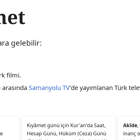
met
a gelebilir:
k filmi.
rı arasında
Samanyolu TV
'de yayımlanan Türk telev
Kıyâmet günü için Kur'an'da Saat,
Akîde
,
le
Hesap Günü, Hüküm (Ceza) Günü
inanç 