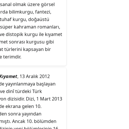
 sanal olmak üzere görsel
rda bilimkurgu, fantezi,
 tuhaf kurgu, doğaüstü
 süper kahraman romanları,
ve distopik kurgu ile kıyamet
amet sonrası kurgusu gibi
t türlerini kapsayan bir
 terimdir.
Kıyamet
, 13 Aralık 2012
nde yayınlanmaya başlayan
e dinî türdeki Türk
yon dizisidir. Dizi, 1 Mart 2013
de ekrana gelen 10.
en sonra yayından
lmıştı. Ancak 10. bölümden
izinin yeni bölümlerinin 16