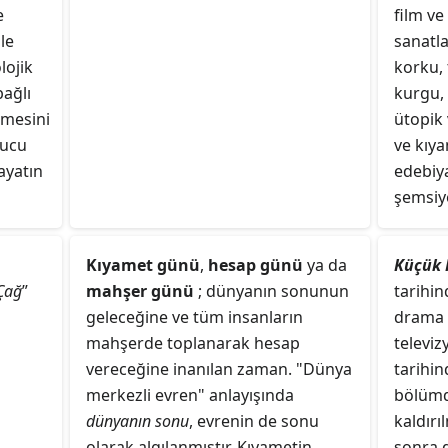
e
film ve
le
sanatla
lojik
korku,
bağlı
kurgu,
lmesini
ütopik 
nucu
ve kıy
hayatın
edebiya
şemsiye
Kıyamet günü
,
hesap günü
ya da
Küçük 
Çağ
”
mahşer günü
; dünyanın sonunun
tarihi
geleceğine ve tüm insanların
drama v
mahşerde toplanarak hesap
televiz
vereceğine inanılan zaman. "Dünya
tarihin
merkezli evren" anlayışında
bölümd
dünyanın sonu
, evrenin de sonu
kaldırı
olarak algılanmıştır. Kıyametin
sonra d