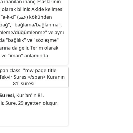
na inanılan inanç esaslarının
olarak bilinir. Akîde kelimesi
" (عقد) kökünden
 "bağ", "bağlama/bağlanma",
leme/düğümlenme" ve aynı
a "bağlılık" ve "sözleşme"
rına da gelir. Terim olarak
" ve "iman" anlamında
lmıştır. Benzer bir ifade olan
e inançla ilgili felsefi
alar için kullanılmıştır.
 Suresi
, Kur'an'ın 81.
ir. Sure, 29 ayetten oluşur.