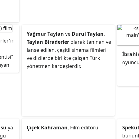
Yağmur Taylan
ve
Durul Taylan
,
rler'in
Taylan Biraderler
olarak tanınan ve
lanse edilen, çeşitli sinema filmleri
İbrahi
ntisi"
ve dizilerde birlikte çalışan Türk
oyuncu
ıyan
yönetmen kardeşlerdir.
ilmi
06'da
usu
ya
Çiçek Kahraman
, Film editörü.
Spekül
rgu
bununla