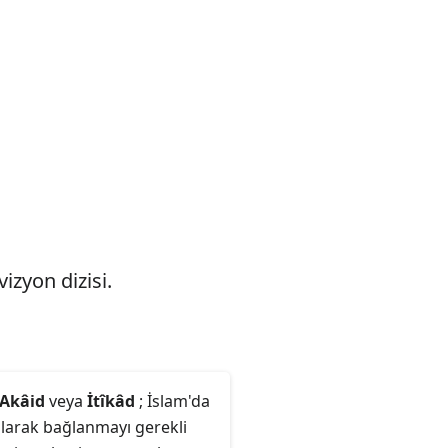
izyon dizisi.
Akâid
veya
İtîkâd
; İslam'da
olarak bağlanmayı gerekli