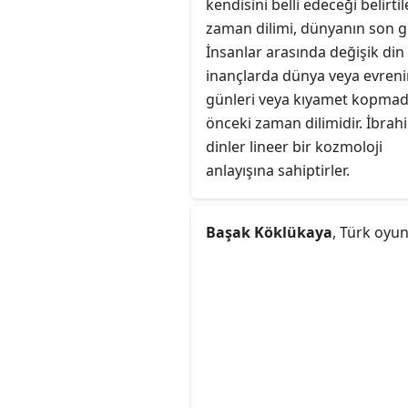
kendisini belli edeceği belirti
zaman dilimi, dünyanın son g
İnsanlar arasında değişik din
inançlarda dünya veya evren
günleri veya kıyamet kopma
önceki zaman dilimidir. İbrah
dinler lineer bir kozmoloji
anlayışına sahiptirler.
Başak Köklükaya
, Türk oyu