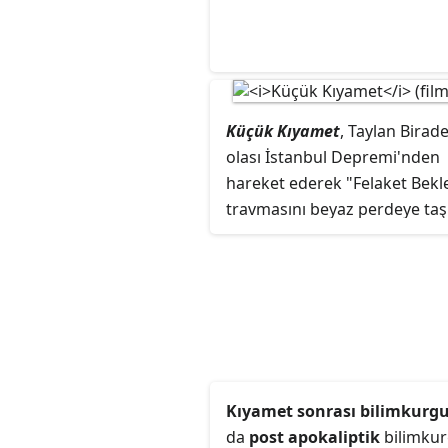
Küçük Kıyamet
, Taylan Birade
olası İstanbul Depremi'nden
hareket ederek "Felaket Bekle
travmasını beyaz perdeye taş
psikolojik-gerilim türündeki f
"Küçük Kıyamet" 22 Aralık 20
vizyona girdi.
Kıyamet sonrası bilimkurg
da
post apokaliptik
bilimku