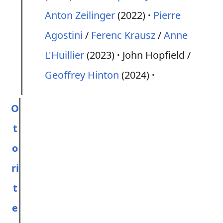
Anton Zeilinger
(2022)
Pierre
Agostini
/
Ferenc Krausz
/
Anne
L'Huillier
(2023)
John Hopfield /
Geoffrey Hinton
(2024)
O
t
o
ri
t
e