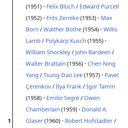
(1951)
Felix Bloch
/
Edward Purcell
(1952)
Frits Zernike
(1953)
Max
Born
/
Walther Bothe
(1954)
Willis
Lamb
/
Polykarp Kusch
(1955)
William Shockley
/
John Bardeen
/
Walter Brattain
(1956)
Chen Ning
Yang
/
Tsung-Dao Lee
(1957)
Pavel
Çerenkov
/
İlya Frank
/
İgor Tamm
(1958)
Emilio Segrè
/
Owen
Chamberlain
(1959)
Donald A.
1
Glaser
(1960)
Robert Hofstadter
/