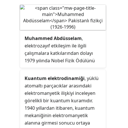
Muhammed Abdüsselam
,
elektrozayıf etkileşim ile ilgili
çalışmalara katkılarından dolayı
1979 yılında Nobel Fizik Ödülünü
paylaşan kuramsal fizikçidir.
Abdüsselam Nobel Ödülü kazanan
Kuantum elektrodinamiği
, yüklü
ilk Pakistanlı ve Mısırlı Enver
atomaltı parçacıklar arasındaki
Sedat'tan sonra Nobel Ödülü
elektromanyetik ilişkiyi inceleyen
kazanan ilk Müslüman olmakla
görelikli bir kuantum kuramıdır.
birlikte fen alanında bu ödülü
1940 yıllardan itibaren, kuantum
kazanan ilk Müslüman olarak
mekaniğinin elektromanyetik
tanındı.
alanına girmesi sonucu ortaya