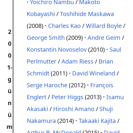
Yoichiro Nambu
/
Makoto
Kobayashi
/
Toshihide Maskawa
(2008)
Charles Kao
/
Willard Boyle
/
2
George Smith
(2009)
Andre Geim
/
0
Konstantin Novoselov
(2010)
Saul
0
Perlmutter
/
Adam Riess
/
Brian
1-
Schmidt
(2011)
David Wineland
/
g
Serge Haroche
(2012)
François
ü
Englert
/
Peter Higgs
(2013)
Isamu
n
Akasaki
/
Hiroshi Amano
/
Shuji
ü
Nakamura
(2014)
Takaaki Kajita
/
m
Arthur B. McDonald
(2015)
David