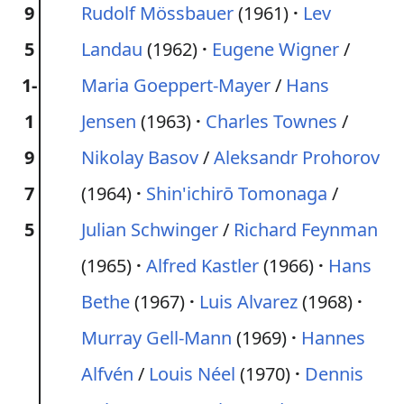
9
Rudolf Mössbauer
(1961)
Lev
5
Landau
(1962)
Eugene Wigner
/
1-
Maria Goeppert-Mayer
/
Hans
1
Jensen
(1963)
Charles Townes
/
9
Nikolay Basov
/
Aleksandr Prohorov
7
(1964)
Shin'ichirō Tomonaga
/
5
Julian Schwinger
/
Richard Feynman
(1965)
Alfred Kastler
(1966)
Hans
Bethe
(1967)
Luis Alvarez
(1968)
Murray Gell-Mann
(1969)
Hannes
Alfvén
/
Louis Néel
(1970)
Dennis