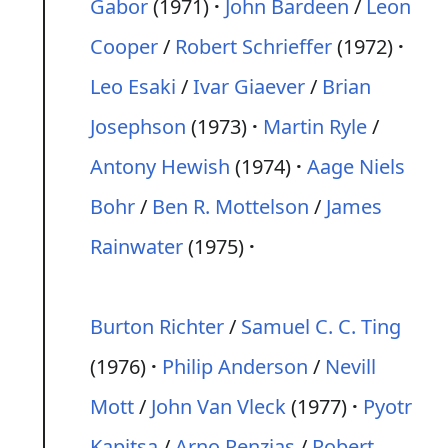
Gabor
(1971)
John Bardeen
/
Leon
Cooper
/
Robert Schrieffer
(1972)
Leo Esaki
/
Ivar Giaever
/
Brian
Josephson
(1973)
Martin Ryle
/
Antony Hewish
(1974)
Aage Niels
Bohr
/
Ben R. Mottelson
/
James
Rainwater
(1975)
Burton Richter
/
Samuel C. C. Ting
(1976)
Philip Anderson
/
Nevill
Mott
/
John Van Vleck
(1977)
Pyotr
Kapitsa
/
Arno Penzias
/
Robert