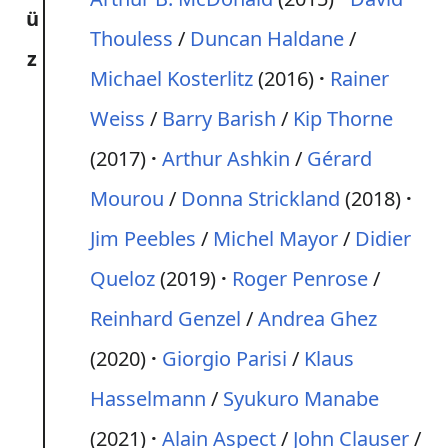
ü
Thouless
/
Duncan Haldane
/
z
Michael Kosterlitz
(2016)
Rainer
Weiss
/
Barry Barish
/
Kip Thorne
(2017)
Arthur Ashkin
/
Gérard
Mourou
/
Donna Strickland
(2018)
Jim Peebles
/
Michel Mayor
/
Didier
Queloz
(2019)
Roger Penrose
/
Reinhard Genzel
/
Andrea Ghez
(2020)
Giorgio Parisi
/
Klaus
Hasselmann
/
Syukuro Manabe
(2021)
Alain Aspect
/
John Clauser
/