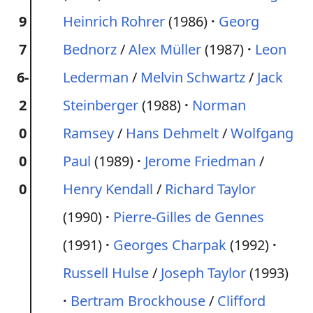
9
Heinrich Rohrer
(1986)
Georg
7
Bednorz
/
Alex Müller
(1987)
Leon
6-
Lederman
/
Melvin Schwartz
/
Jack
2
Steinberger
(1988)
Norman
0
Ramsey
/
Hans Dehmelt
/
Wolfgang
0
Paul
(1989)
Jerome Friedman
/
0
Henry Kendall
/
Richard Taylor
(1990)
Pierre-Gilles de Gennes
(1991)
Georges Charpak
(1992)
Russell Hulse
/
Joseph Taylor
(1993)
Bertram Brockhouse
/
Clifford