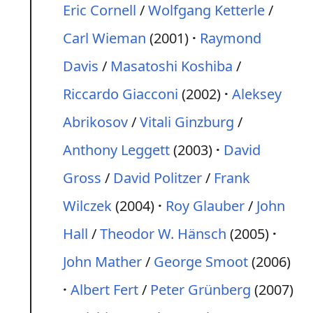
Eric Cornell
/
Wolfgang Ketterle
/
Carl Wieman
(2001)
Raymond
Davis
/
Masatoshi Koshiba
/
Riccardo Giacconi
(2002)
Aleksey
Abrikosov
/
Vitali Ginzburg
/
Anthony Leggett
(2003)
David
Gross
/
David Politzer
/
Frank
Wilczek
(2004)
Roy Glauber
/
John
Hall
/
Theodor W. Hänsch
(2005)
John Mather
/
George Smoot
(2006)
Albert Fert
/
Peter Grünberg
(2007)