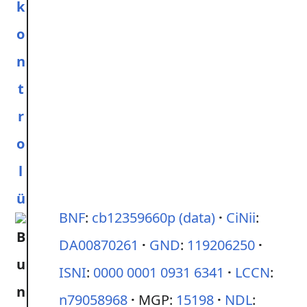
k
o
n
t
r
o
l
ü
BNF
:
cb12359660p
(data)
CiNii
:
DA00870261
GND
:
119206250
ISNI
:
0000 0001 0931 6341
LCCN
:
n79058968
MGP:
15198
NDL
: