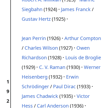
Siegbahn
(1924)
James Franck
/
Gustav Hertz
(1925)
Jean Perrin
(1926)
Arthur Compton
/
Charles Wilson
(1927)
Owen
Richardson
(1928)
Louis de Broglie
(1929)
C. V. Raman
(1930)
Werner
Heisenberg
(1932)
Erwin
1
Schrödinger
/
Paul Dirac
(1933)
9
James Chadwick
(1935)
Victor
2
Hess
/
Carl Anderson
(1936)