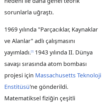
nedeni ile daha genel teorik
sorunlarla uğraştı.
1969 yılında "Parçacıklar, Kaynaklar
ve Alanlar" adlı çalışmasını
yayımladı.
1943 yılında II. Dünya
[
1
]
savaşı sırasında atom bombası
projesi için
Massachusetts Teknoloji
Enstitüsü
'ne gönderildi.
Matematiksel fiziğin çeşitli