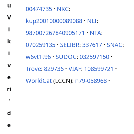
00474735
NKC
:
kup20010000089088
NLI
:
987007267840905171
NTA
:
070259135
SELIBR
:
337617
SNAC
:
w6vt1t96
SUDOC
:
032597150
Trove
:
829736
VIAF
:
108599721
WorldCat
(LCCN):
n79-058968