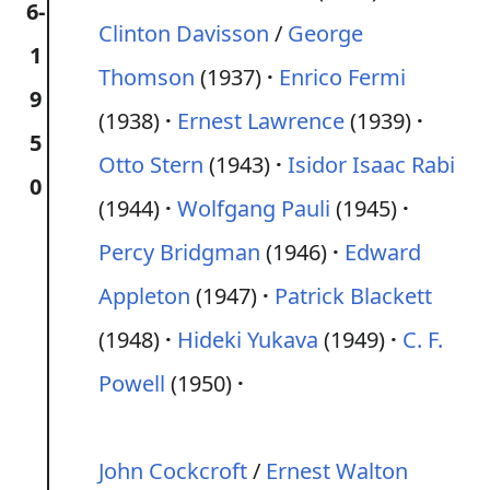
6-
Clinton Davisson
/
George
1
Thomson
(1937)
Enrico Fermi
9
(1938)
Ernest Lawrence
(1939)
5
Otto Stern
(1943)
Isidor Isaac Rabi
0
(1944)
Wolfgang Pauli
(1945)
Percy Bridgman
(1946)
Edward
Appleton
(1947)
Patrick Blackett
(1948)
Hideki Yukava
(1949)
C. F.
Powell
(1950)
John Cockcroft
/
Ernest Walton