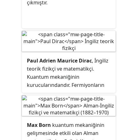
çıkmıştır.
Paul Adrien Maurice Dirac
, İngiliz
teorik fizikçi ve matematikçi.
Kuantum mekaniğinin
kurucularındandır. Fermiyonların
davranışını açıklayarak
antimaddenin keşfine olanak veren
ve kendi adı verilen Dirac denklemi
ile tanınır. Dirac, 1933 Nobel Fizik
Max Born
kuantum mekaniğinin
Ödülü'nü Erwin Schrödinger ile
gelişmesinde etkili olan Alman
paylaşmıştır.