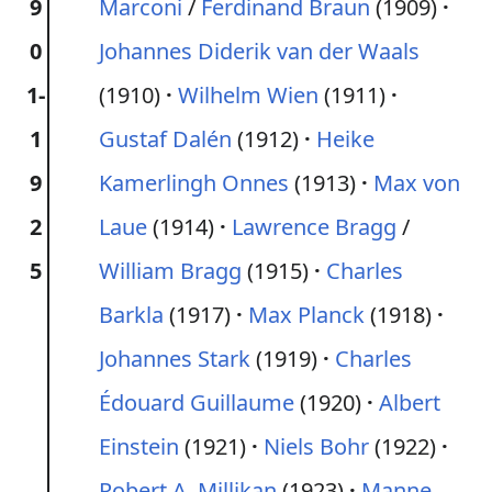
9
Marconi
/
Ferdinand Braun
(1909)
0
Johannes Diderik van der Waals
1-
(1910)
Wilhelm Wien
(1911)
1
Gustaf Dalén
(1912)
Heike
9
Kamerlingh Onnes
(1913)
Max von
2
Laue
(1914)
Lawrence Bragg
/
5
William Bragg
(1915)
Charles
Barkla
(1917)
Max Planck
(1918)
Johannes Stark
(1919)
Charles
Édouard Guillaume
(1920)
Albert
Einstein
(1921)
Niels Bohr
(1922)
Robert A. Millikan
(1923)
Manne