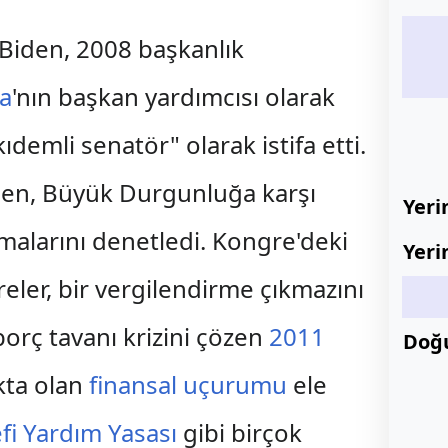
 Biden, 2008 başkanlık
a
'nın başkan yardımcısı olarak
emli senatör" olarak istifa etti.
den, Büyük Durgunluğa karşı
Yeri
malarını denetledi. Kongre'deki
Yeri
eler, bir vergilendirme çıkmazını
 borç tavanı krizini çözen
2011
Doğ
kta olan
finansal uçurumu
ele
fi Yardım Yasası
gibi birçok