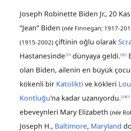
Joseph Robinette Biden Jr., 20 K
“Jean” Biden
(
née
Finnegan; 1917-201
çiftinin oğlu olarak
Scr
(1915-2002)
Hastanesinde
dünyaya geldi.
B
[
3
]
:5
[
4
]
[
5
]
olan Biden, ailenin en büyük çoc
kökenli bir
Katolikti
ve kökleri
Lou
Kontluğu
'na kadar uzanıyordu.
[
3
]
:8
[
7
]
ebeveynleri Mary Elizabeth
(
née
Rob
Joseph H.,
Baltimore
,
Maryland
do