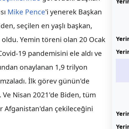
Yeri
ısı
Mike Pence
'i yenerek Başkan
den, seçilen en yaşlı başkan,
ı oldu. Yemin töreni olan 20 Ocak
Yeri
Yeri
Covid-19 pandemisini ele aldı ve
fından onaylanan 1,9 trilyon
imzaladı. İlk görev günün'de
ı. Ve Nisan 2021'de Biden, tüm
ar Afganistan'dan çekileceğini
Yeri
Yeri