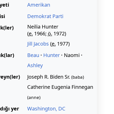
yeti
Amerikan
isi
Demokrat Parti
Neilia Hunter
ik(ler)
(
e.
1966;
ö.
1972)
Jill Jacobs
(
e.
1977)
k(lar)
Beau
Hunter
Naomi
Ashley
eyn(ler)
Joseph R. Biden Sr.
(baba)
Catherine Eugenia Finnegan
(anne)
dığı yer
Washington, DC