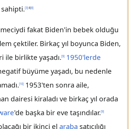
 sahipti.
[
3
]
:8
[
8
]
etmeciydi fakat Biden'in bebek olduğu
em çektiler. Birkaç yıl boyunca Biden,
ile birlikte yaşadı.
1950'lerde
[
9
]
negatif büyüme yaşadı, bu nedenle
lamadı.
1953'ten sonra aile,
[
10
]
an dairesi kiraladı ve birkaç yıl orada
ware
'de başka bir eve taşındılar.
[
9
]
lacağı bir ikinci el
araba
satıcılığı