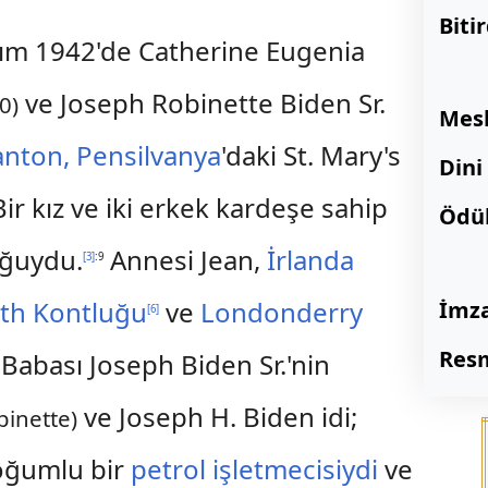
Biti
asım 1942'de Catherine Eugenia
ve Joseph Robinette Biden Sr.
0)
Mesl
anton, Pensilvanya
'daki St. Mary's
Dini
ir kız ve iki erkek kardeşe sahip
Ödül
uğuydu.
Annesi Jean,
İrlanda
[
3
]
:9
th Kontluğu
ve
Londonderry
İmza
[
6
]
Resm
Babası Joseph Biden Sr.'nin
ve Joseph H. Biden idi;
inette)
ğumlu bir
petrol
işletmecisiydi
ve