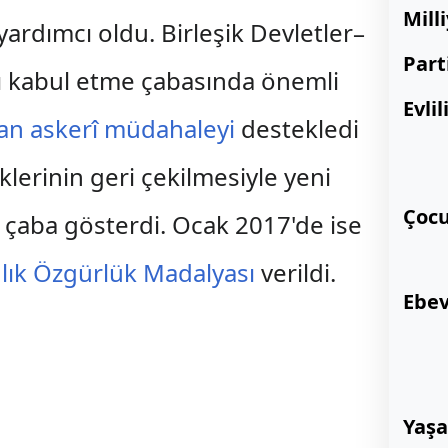
Milli
rdımcı oldu. Birleşik Devletler–
Part
ı kabul etme çabasında önemli
Evlil
lan askerî müdahaleyi
destekledi
klerinin geri çekilmesiyle yeni
Çocu
n çaba gösterdi. Ocak 2017'de ise
lık Özgürlük Madalyası
verildi.
Ebev
Yaşa