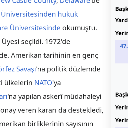
ew Castle County
,
Delaware
'de
Baş
 Üniversitesinden
hukuk
Yard
re Üniversitesinde
okumuştu.
Yeri
Üyesi seçildi. 1972'de
47
de, Amerikan tarihinin en genç
örfez Savaşı
'na politik düzlemde
ki ülkelerin
NATO
'ya
Baş
arı
'na yapılan askerî müdahaleyi
Yeri
 onay veren kararı da destekledi,
Yeri
erikan birliklerinin sayısının