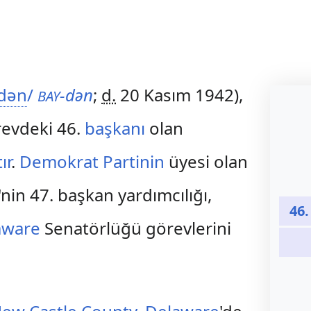
d
ən
/
-dən
;
d.
20 Kasım 1942),
BAY
revdeki 46.
başkanı
olan
ır
.
Demokrat Partinin
üyesi olan
'nin 47. başkan yardımcılığı,
46.
aware
Senatörlüğü görevlerini