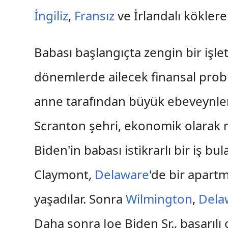
İngiliz
,
Fransız
ve İrlandalı köklere
Babası başlangıçta zengin bir işl
dönemlerde ailecek finansal probl
anne tarafından büyük ebeveynleri 
Scranton şehri, ekonomik olarak 
Biden'in babası istikrarlı bir iş bu
Claymont,
Delaware
'de bir apartm
yaşadılar. Sonra
Wilmington
,
Dela
Daha sonra Joe Biden Sr., başarılı o