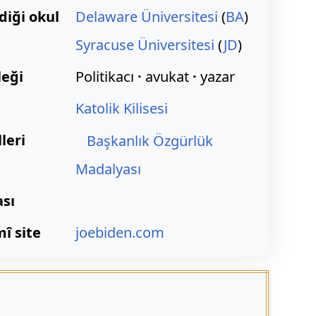
rdiği okul
Delaware Üniversitesi
(
BA
)
Syracuse Üniversitesi
(
JD
)
eği
Politikacı
avukat
yazar
Katolik Kilisesi
leri
Başkanlık Özgürlük
Madalyası
sı
î site
joebiden.com