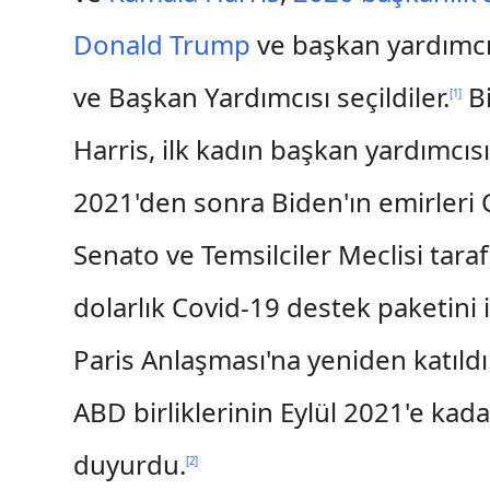
Donald Trump
ve başkan yardımc
ve Başkan Yardımcısı seçildiler.
Bi
[
1
]
Harris, ilk kadın başkan yardımcıs
2021'den sonra Biden'ın emirleri 
Senato ve Temsilciler Meclisi tara
dolarlık Covid-19 destek paketini 
Paris Anlaşması'na yeniden katıld
ABD birliklerinin Eylül 2021'e kad
duyurdu.
[
2
]