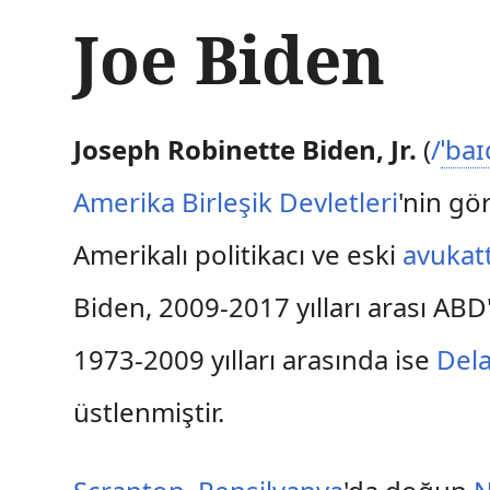
İ
Joe Biden
ç
e
r
i
ğ
Joseph Robinette Biden, Jr.
(
/
ˈ
b
aɪ
e
a
Amerika Birleşik Devletleri
'nin gö
t
l
Amerikalı politikacı ve eski
avukatt
a
Biden, 2009-2017 yılları arası ABD
1973-2009 yılları arasında ise
Del
üstlenmiştir.