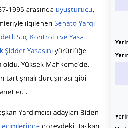
1987-1995 arasında
uyuşturucu
,
leriyle ilgilenen
Senato Yargı
ddetli Suç Kontrolü ve Yasa
Yeri
k Şiddet Yasasını
yürürlüğe
Yeri
im oldu. Yüksek Mahkeme'de,
'ın tartışmalı duruşması gibi
enetledi.
aşkan Yardımcısı adayları Biden
Yeri
seçimlerinde
görevdeki Başkan