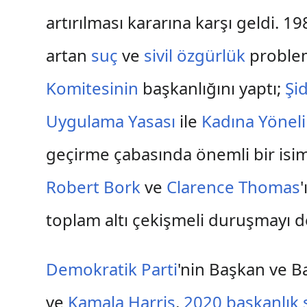
artırılması kararına karşı geldi. 
artan
suç
ve
sivil özgürlük
problem
Komitesinin
başkanlığını yaptı;
Şi
Uygulama Yasası
ile
Kadına Yöneli
geçirme çabasında önemli bir is
Robert Bork
ve
Clarence Thomas
toplam altı çekişmeli duruşmayı d
Demokratik Parti
'nin Başkan ve B
ve
Kamala Harris
,
2020 başkanlık 