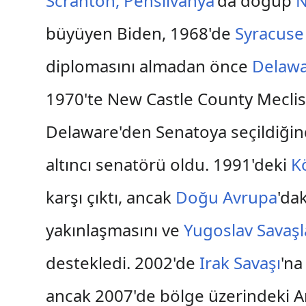
Scranton, Pensilvanya
'da doğup
N
büyüyen Biden, 1968'de
Syracuse
diplomasını almadan önce
Delawa
1970'te New Castle County Meclis 
Delaware'den Senatoya seçildiğin
altıncı senatörü oldu. 1991'deki
K
karşı çıktı, ancak
Doğu Avrupa
'da
yakınlaşmasını ve
Yugoslav Savaşl
destekledi. 2002'de
Irak Savaşı
'na
ancak 2007'de bölge üzerindeki Am