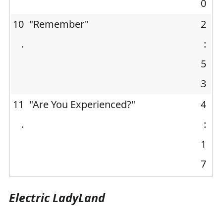
0
10
"Remember"
2
.
:
5
3
11
"Are You Experienced?"
4
.
:
1
7
Electric LadyLand