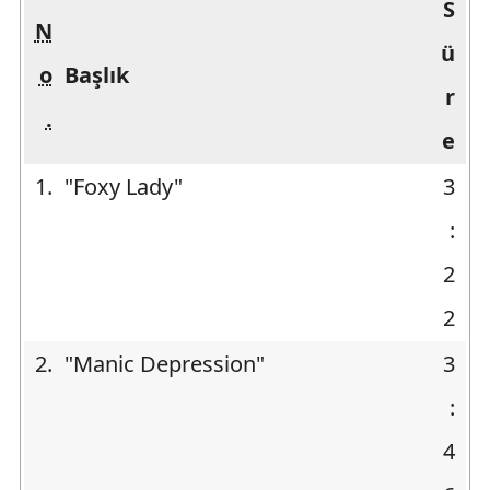
S
N
ü
o
Başlık
r
.
e
1.
"Foxy Lady"
3
:
2
2
2.
"Manic Depression"
3
:
4