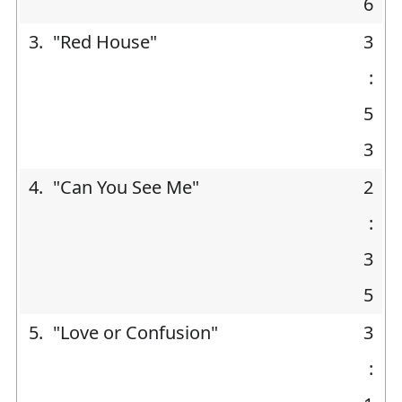
6
3.
"Red House"
3
:
5
3
4.
"Can You See Me"
2
:
3
5
5.
"Love or Confusion"
3
: