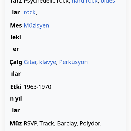
Tarz
Psychedelic rock,
hard rock
,
blues
lar
rock
,
Mes
Müzisyen
lekl
er
Çalg
Gitar
,
klavye
,
Perküsyon
ılar
Etki
1963-1970
n yıl
lar
Müz
RSVP, Track, Barclay, Polydor,