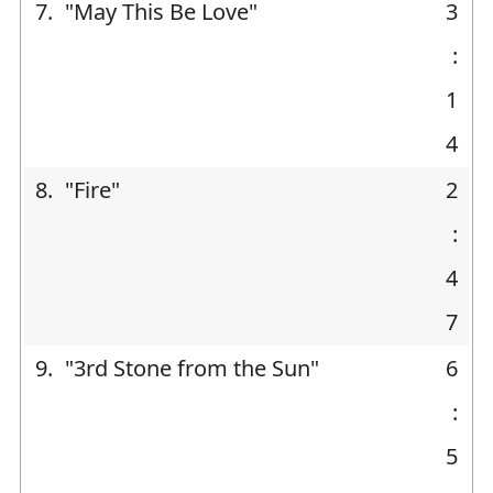
7.
"May This Be Love"
3
:
1
4
8.
"Fire"
2
:
4
7
9.
"3rd Stone from the Sun"
6
:
5