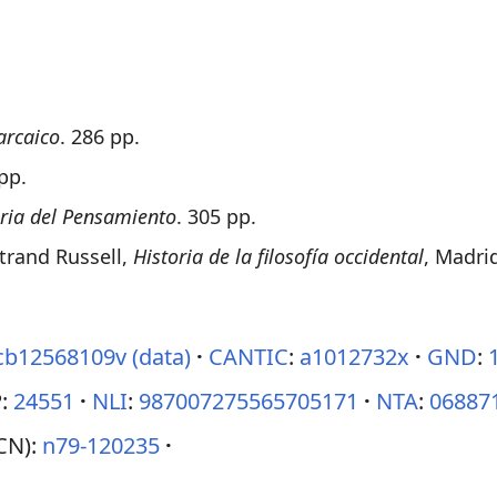
arcaico
. 286 pp.
 pp.
oria del Pensamiento
. 305 pp.
trand Russell,
Historia de la filosofía occidental
, Madri
cb12568109v
(data)
CANTIC
:
a1012732x
GND
:
:
24551
NLI
:
987007275565705171
NTA
:
06887
CN):
n79-120235