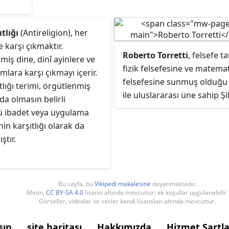
çalışma
Çalıştığı konular ontoloji, felsefe
mutfağı
resi
özellik
tarihi, metafizik, antropoloji, tarih
birleşt
luktan
tanıml
tlığı
(Antireligion), her
ve kültür felsefesi, epistemoloji,
felsefi
e karşı çıkmaktır.
mantık, bilim felsefesi ve etiktir.
n daha
Roberto Torretti
, felsefe ta
iş dine, dinî ayinlere ve
Ayrıca birkaç film yönetmiştir.
n
fizik felsefesine ve matema
mlara karşı çıkmayı içerir.
.
felsefesine sunmuş olduğu 
tlığı terimi, örgütlenmiş
likle
ile uluslararası üne sahip Şili
da olmasın belirli
zerine
filozof, yazar ve akademisye
 ibadet veya uygulama
nin karşıtlığı olarak da
ştır.
bir
Bu sayfa, bu
Vikipedi makalesine
dayanmaktadır.
Metin,
CC BY-SA 4.0
lisansı altında mevcuttur; ek koşullar uygulanabilir.
Görseller, videolar ve sesler kendi lisansları altında mevcuttur.
şın
site haritası
Hakkımızda
Hizmet Şartla