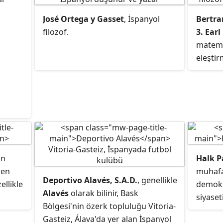
José Ortega y Gasset
, İspanyol
Bertra
filozof.
3. Earl
matemat
eleştir
an
Halk P
len
muhafa
Deportivo Alavés, S.A.D.
, genellikle
zellikle
demokra
Alavés
olarak bilinir, Bask
siyaset
Bölgesi'nin özerk topluluğu Vitoria-
ıl'da
partide
Gasteiz, Álava'da yer alan İspanyol