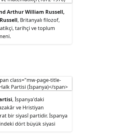
nd Arthur William Russell,
 Russell
, Britanyalı filozof,
ikçi, tarihçi ve toplum
meni.
artisi
, İspanya'daki
zakâr ve Hristiyan
t bir siyasî partidir. İspanya
indeki dört büyük siyasi
n biridir.