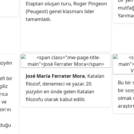
bir yem
Etaptan oluşan turu, Roger Pingeon
zmi ile
olmak
mutfağı
(Peugeot) genel klasmanı lider
nları.
r, bu
Yarıma
tamamladı.
kli
kültür
ir,
tarihi
kleri
etkilen
edir.
pişirm
bir
malzem
etkiye 
üzyılın
ı
yöntem
ve
José María Ferrater Mora
, Katalan
İspanya
fi bir
Bu bir 
lan
filozof, denemeci ve yazar. 20.
bölgel
iliz
bir sos
yüzyılın en önde gelen Katalan
mevcutt
rıca
olmak ü
filozofu olarak kabul edilir.
İspanya
 ve
araştı
Diccionario de filosofía
ve
Varlık ve
gelenek
in'ın
buluna
Ölüm: Bütünleşmeci Felsefenin
malzem
amaçlan
Anahatları
da dahil olmak üzere
karmaşı
nduğu
bilim a
35'ten fazla kitabın yazarıdır.
Böylece