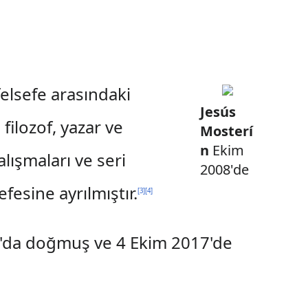
felsefe arasındaki
Jesús
ilozof, yazar ve
Mosterí
n
Ekim
alışmaları ve seri
2008'de
fesine ayrılmıştır.
[
3
]
[
4
]
a'da doğmuş ve 4 Ekim 2017'de