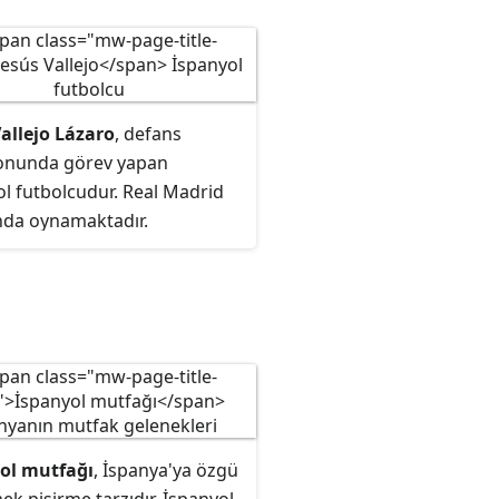
Vallejo Lázaro
, defans
onunda görev yapan
ol futbolcudur. Real Madrid
nda oynamaktadır.
ol mutfağı
, İspanya'ya özgü