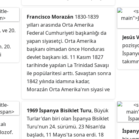
egorize
futbol kulübüdür. 1 Temmuz
ı
1920'de Sport Friend's Club adıyla
Francisco Morazán
1830-1839
kurulan Alavés, La Liga'da mücadele
yılları arasında Orta Amerika
etmektedir ve 2022-23 sezonunda,
. ve 20.
elsefe
Federal Cumhuriyeti başkanlığı da
Jesús 
play-off finalinde Levante'yi 120.
ırıcı
yapan siyasetçi. Orta Amerika
pozisy
dakikada yenerek Segunda
. 20.
ği
başkanı olmadan önce Honduras
İspany
División'dan tekrar yükselmiştir.
i
el bir
devlet başkanı idi. 11 Kasım 1827
takımı
ından,
yoktur"
tarihinde yapılan La Trinidad Savaşı
lan
ile popülaritesi arttı. Savaştan sonra
nt
1842 yılında idamına kadar,
a
ha eski
Morazán Orta Amerika'nın siyasi ve
ayan
askeri alanında önemli bir yere
sahipti.
1969 İspanya Bisiklet Turu
, Büyük
na
Turlar'dan biri olan İspanya Bisiklet
Yunan
alı
Turu'nun 24. sürümü. 23 Nisan'da
e
İspany
lozof.
başladı, 11 Mayıs'ta sona erdi. 18
nun
lsefesi,