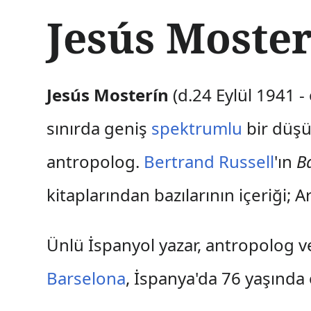
İ
Jesús Moste
ç
e
r
i
ğ
Jesús Mosterín
(d.24 Eylül 1941 -
e
a
sınırda geniş
spektrumlu
bir düşü
t
l
antropolog.
Bertrand Russell
'ın
Ba
a
kitaplarından bazılarının içeriği; 
Ünlü İspanyol yazar, antropolog ve
Barselona
, İspanya'da 76 yaşında