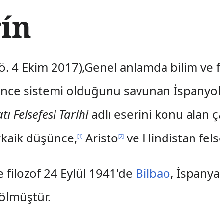
rín
 ö. 4 Ekim 2017),Genel anlamda bilim ve 
nce sistemi olduğunu savunan İspanyol f
tı Felsefesi Tarihi
adlı eserini konu alan ç
Arkaik düşünce,
Aristo
ve Hindistan felse
[
1
]
[
2
]
 filozof 24 Eylül 1941'de
Bilbao
, İspany
 ölmüştür.