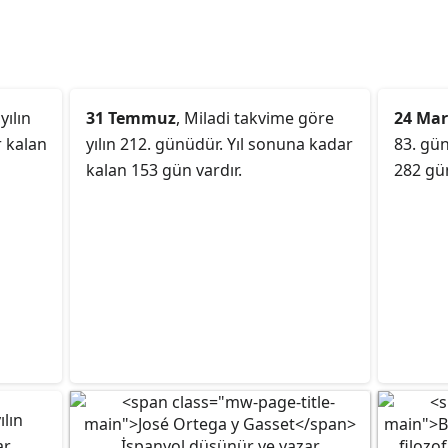
yılın
31 Temmuz
, Miladi takvime göre
24 Mar
r kalan
yılın 212. günüdür. Yıl sonuna kadar
83. gün
kalan 153 gün vardır.
282 gün
ılın
ar