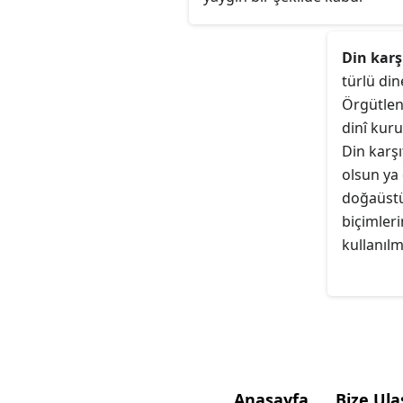
edilmektedir. Kimi Viyana Çev
filozofları, mantıksal atomcu
Din karşı
da etkilendiler. Özellikle, bazı 
türlü din
amaçlarına ve Wittgenstein'ı
Örgütlenm
önceki çalışmalarına derinde
dinî kuru
sempati duyan Rudolf Carnap
Din karşı
Gustav Bergmann ayrıca, özel
olsun ya 
J.O. Urmson'un çözümleme ü
doğaüstü
yaptığı çalışmalarla ilgili
biçimleri
tartışmalarında ideal bir
kullanılmı
fenomenalist dile odaklanan 
mantıksal atomculuk biçimi
geliştirdi.
Anasayfa
Bize Ula