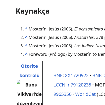
Kaynakça
^
Mosterín, Jesús (2006).
El pensamiento 
^
Mosterín, Jesús (2006).
Aristóteles
. 378
^
Mosterín, Jesús (2006).
Los Judíos: Hist
^
Foreword (Prólogo) by Mosterín to Ber
Otorite
kontrolü
BNE
:
XX1720922
BNF
:
LCCN
:
n79120235
MGP
9965356
WorldCat
(LC