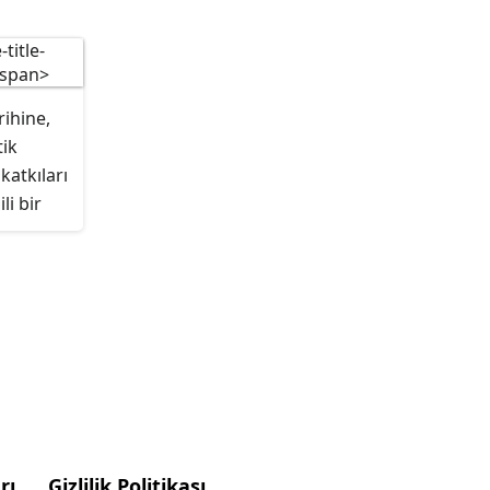
larının en azından bir kısmı
, eski ve yeni gelenekleri
le sosyolojik olarak
irmektedir.
anmadıkça dahil edilmez.
rihine,
tik
katkıları
li bir
ndir.
rı
Gizlilik Politikası