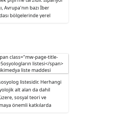
ek pişirme tarzıdır. İspanyol
, Avrupa'nın bazı İber
dası bölgelerinde yerel
ü ve toplumu şekillendiren
 süreçlerden büyük ölçüde
miştir. Coğrafya ve iklim,
e yöntemleri ve mevcut
eler üzerinde büyük bir
sahiptir. Bu pişirme
leri ve malzemeleri,
'yı oluşturan çeşitli
sosyolog listesidir. Herhangi
erin gastronomisinde hala
yolojik alt alan da dahil
ur. İspanyol mutfağı,
zere, sosyal teori ve
 istilalarının ve fetihlerinin
rmaya önemli katkılarda
leri değiştirerek yeni
nları kapsaması
eleri kullanıma sunduğu
mıştır. Diğer alanlardaki
k bir tarihten türemiştir.
damları ve filozoflar,
, İspanya'nın mevcut ve eski