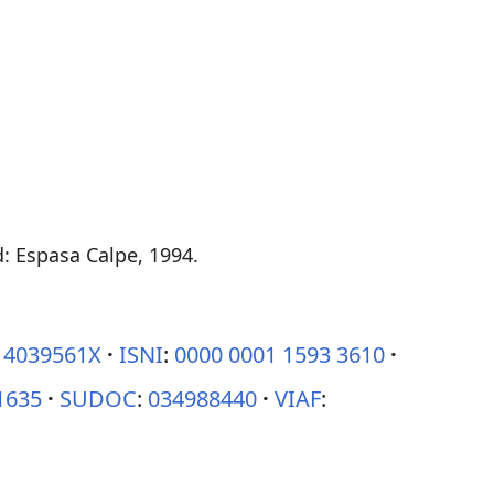
d: Espasa Calpe, 1994.
14039561X
ISNI
:
0000 0001 1593 3610
1635
SUDOC
:
034988440
VIAF
: