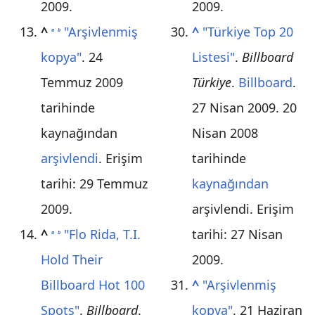
2009
.
2009
.
^
"Arşivlenmiş
^
"Türkiye Top 20
a
b
kopya"
. 24
Listesi"
.
Billboard
Temmuz 2009
Türkiye
.
Billboard
.
tarihinde
27 Nisan 2009. 20
kaynağından
Nisan 2008
arşivlendi
. Erişim
tarihinde
tarihi:
29 Temmuz
kaynağından
2009
.
arşivlendi
. Erişim
^
"Flo Rida, T.I.
tarihi:
27 Nisan
a
b
Hold Their
2009
.
Billboard Hot 100
^
"Arşivlenmiş
Spots"
.
Billboard
.
kopya"
. 21 Haziran