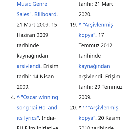
Music Genre
tarihi:
21 Mart
Sales"
.
Billboard
.
2020
.
21 Mart 2009. 15
^
"Arşivlenmiş
Haziran 2009
kopya"
. 17
tarihinde
Temmuz 2012
kaynağından
tarihinde
arşivlendi
. Erişim
kaynağından
tarihi:
14 Nisan
arşivlendi
. Erişim
2009
.
tarihi:
29 Temmuz
^
"Oscar winning
2009
.
song 'Jai Ho' and
^
"Arşivlenmiş
a
b
its lyrics"
. India-
kopya"
. 20 Kasım
EU Film Initiative.
2010 tarihinde