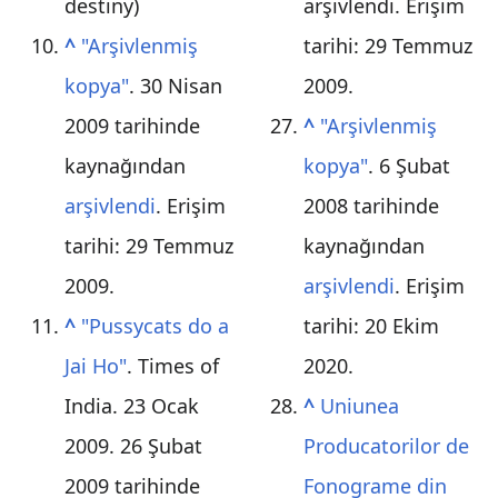
destiny)
arşivlendi
. Erişim
^
"Arşivlenmiş
tarihi:
29 Temmuz
kopya"
. 30 Nisan
2009
.
2009 tarihinde
^
"Arşivlenmiş
kaynağından
kopya"
. 6 Şubat
arşivlendi
. Erişim
2008 tarihinde
tarihi:
29 Temmuz
kaynağından
2009
.
arşivlendi
. Erişim
^
"Pussycats do a
tarihi:
20 Ekim
Jai Ho"
. Times of
2020
.
India. 23 Ocak
^
Uniunea
2009. 26 Şubat
Producatorilor de
2009 tarihinde
Fonograme din