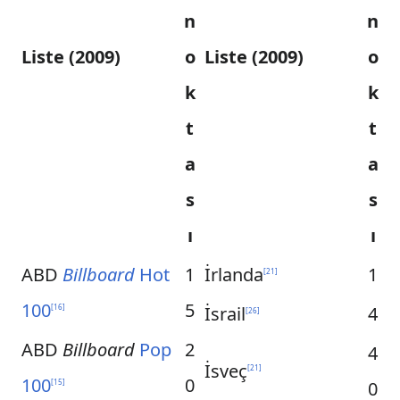
n
n
Liste (2009)
o
Liste (2009)
o
k
k
t
t
a
a
s
s
ı
ı
ABD
Billboard
Hot
1
İrlanda
1
[
21
]
100
5
İsrail
4
[
16
]
[
26
]
ABD
Billboard
Pop
2
4
İsveç
[
21
]
100
0
0
[
15
]