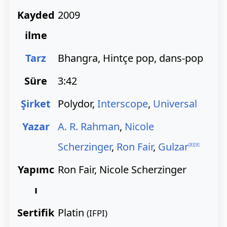
Kayded
2009
ilme
Tarz
Bhangra, Hintçe pop, dans-pop
Süre
3:42
Şirket
Polydor,
Interscope
,
Universal
Yazar
A. R. Rahman
,
Nicole
Scherzinger
,
Ron Fair
,
Gulzar
[
8
]
[
9
]
Yapımc
Ron Fair, Nicole Scherzinger
ı
Sertifik
Platin
(IFPI)