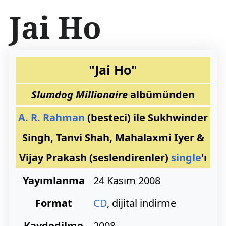
İ
Jai Ho
ç
e
r
i
ğ
"Jai Ho"
e
a
Slumdog Millionaire
albümünden
t
l
a
A. R. Rahman
(besteci) ile Sukhwinder
Singh, Tanvi Shah, Mahalaxmi Iyer &
Vijay Prakash (seslendirenler)
single
'ı
Yayımlanma
24 Kasım 2008
Format
CD
, dijital indirme
Kaydedilme
2008