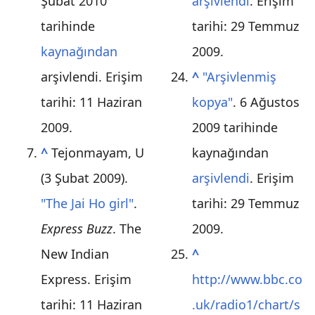
Şubat 2010
arşivlendi
. Erişim
tarihinde
tarihi:
29 Temmuz
kaynağından
2009
.
arşivlendi
. Erişim
^
"Arşivlenmiş
tarihi:
11 Haziran
kopya"
. 6 Ağustos
2009
.
2009 tarihinde
^
Tejonmayam, U
kaynağından
(3 Şubat 2009).
arşivlendi
. Erişim
"The Jai Ho girl"
.
tarihi:
29 Temmuz
Express Buzz
. The
2009
.
New Indian
^
Express
. Erişim
http://www.bbc.co
tarihi:
11 Haziran
.uk/radio1/chart/s