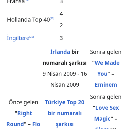
Fransa
3
4
Hollanda Top 40
[
20
]
2
İngiltere
3
[
25
]
İrlanda
bir
Sonra gelen
numaralı şarkısı
"
We Made
9 Nisan 2009 - 16
You
" –
Nisan 2009
Eminem
Sonra gelen
Önce gelen
Türkiye Top 20
"
Love Sex
"
Right
bir numaralı
Magic
" –
Round
" –
Flo
şarkısı