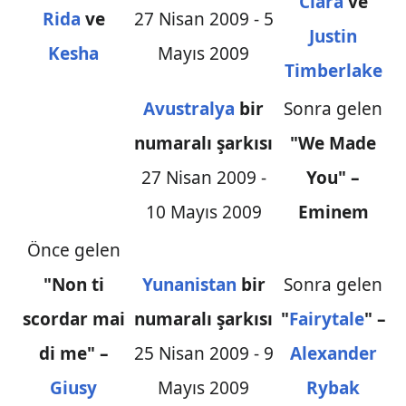
Ciara
ve
Rida
ve
27 Nisan 2009 - 5
Justin
Kesha
Mayıs 2009
Timberlake
Avustralya
bir
Sonra gelen
numaralı şarkısı
"We Made
27 Nisan 2009 -
You" –
10 Mayıs 2009
Eminem
Önce gelen
"Non ti
Yunanistan
bir
Sonra gelen
scordar mai
numaralı şarkısı
"
Fairytale
" –
di me" –
25 Nisan 2009 - 9
Alexander
Giusy
Mayıs 2009
Rybak