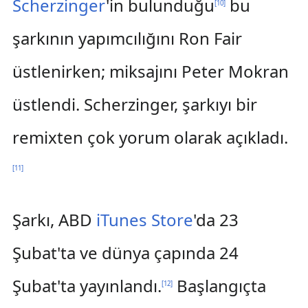
Scherzinger
'in bulunduğu
bu
[
10
]
şarkının yapımcılığını Ron Fair
üstlenirken; miksajını Peter Mokran
üstlendi. Scherzinger, şarkıyı bir
remixten çok yorum olarak açıkladı.
[
11
]
Şarkı, ABD
iTunes Store
'da 23
Şubat'ta ve dünya çapında 24
Şubat'ta yayınlandı.
Başlangıçta
[
12
]