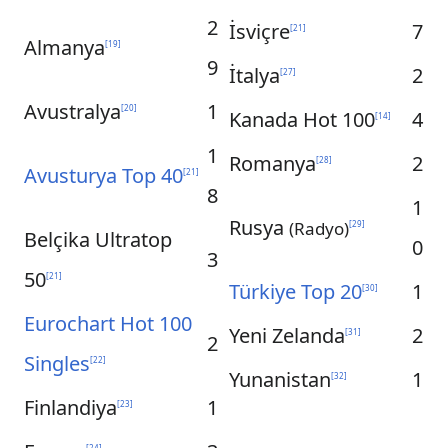
2
İsviçre
7
[
21
]
Almanya
[
19
]
9
İtalya
2
[
27
]
Avustralya
1
[
20
]
Kanada Hot 100
4
[
14
]
1
Romanya
2
[
28
]
Avusturya Top 40
[
21
]
8
1
Rusya
(Radyo)
[
29
]
Belçika Ultratop
0
3
50
[
21
]
Türkiye Top 20
1
[
30
]
Eurochart Hot 100
Yeni Zelanda
2
[
31
]
2
Singles
[
22
]
Yunanistan
1
[
32
]
Finlandiya
1
[
23
]
[
24
]