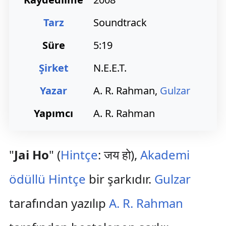
Tarz
Soundtrack
Süre
5:19
Şirket
N.E.E.T.
Yazar
A. R. Rahman,
Gulzar
Yapımcı
A. R. Rahman
"
Jai Ho
" (
Hintçe
: जय हो),
Akademi
ödüllü
Hintçe
bir şarkıdır.
Gulzar
tarafından yazılıp
A. R. Rahman