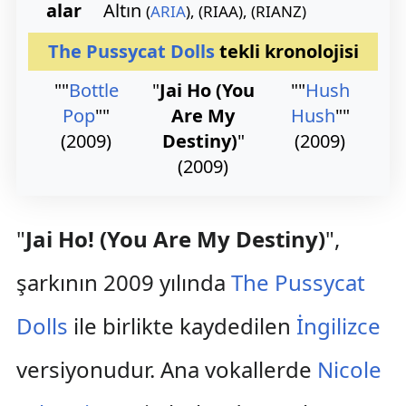
alar
Altın
(
ARIA
), (RIAA), (RIANZ)
The Pussycat Dolls
tekli kronolojisi
""
Bottle
"
Jai Ho (You
""
Hush
Pop
""
Are My
Hush
""
(2009)
Destiny)
"
(2009)
(2009)
"
Jai Ho! (You Are My Destiny)
",
şarkının 2009 yılında
The Pussycat
Dolls
ile birlikte kaydedilen
İngilizce
versiyonudur. Ana vokallerde
Nicole