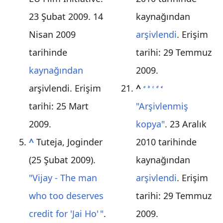
23 Şubat 2009. 14
kaynağından
Nisan 2009
arşivlendi
. Erişim
tarihinde
tarihi:
29 Temmuz
kaynağından
2009
.
arşivlendi
. Erişim
^
a
b
c
d
e
tarihi:
25 Mart
"Arşivlenmiş
2009
.
kopya"
. 23 Aralık
^
Tuteja, Joginder
2010 tarihinde
(25 Şubat 2009).
kaynağından
"Vijay - The man
arşivlendi
. Erişim
who too deserves
tarihi:
29 Temmuz
credit for 'Jai Ho
'
"
.
2009
.