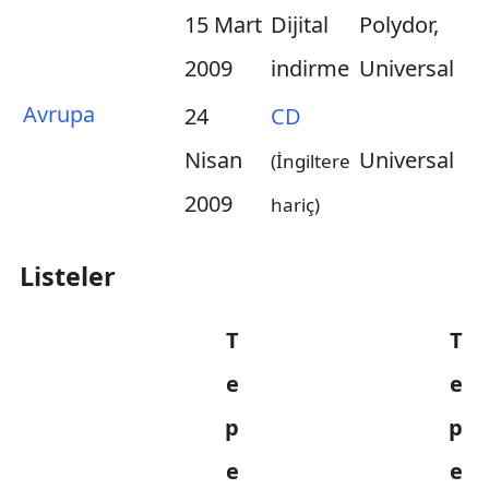
15 Mart
Dijital
Polydor,
2009
indirme
Universal
Avrupa
24
CD
Nisan
Universal
(İngiltere
2009
hariç)
Listeler
T
T
e
e
p
p
e
e