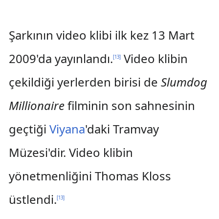
Şarkının video klibi ilk kez 13 Mart
2009'da yayınlandı.
Video klibin
[
13
]
çekildiği yerlerden birisi de
Slumdog
Millionaire
filminin son sahnesinin
geçtiği
Viyana
'daki Tramvay
Müzesi'dir. Video klibin
yönetmenliğini Thomas Kloss
üstlendi.
[
13
]