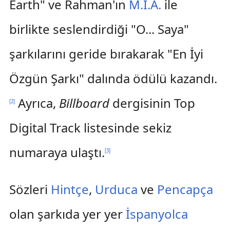
Earth" ve Rahman'ın
M.I.A.
ile
birlikte seslendirdiği "O... Saya"
şarkılarını geride bırakarak "En İyi
Özgün Şarkı" dalında ödülü kazandı.
Ayrıca,
Billboard
dergisinin Top
[
2
]
Digital Track listesinde sekiz
numaraya ulaştı.
[
3
]
Sözleri
Hintçe
,
Urduca
ve
Pencapça
olan şarkıda yer yer
İspanyolca