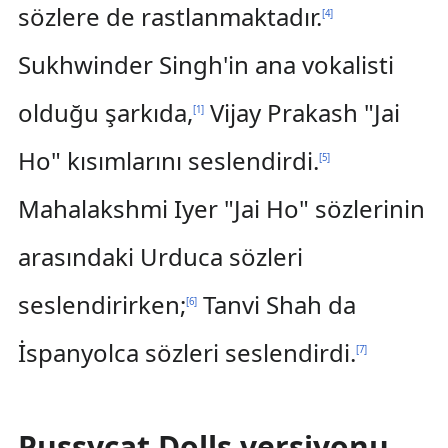
sözlere de rastlanmaktadır.
[
4
]
Sukhwinder Singh'in ana vokalisti
olduğu şarkıda,
Vijay Prakash "Jai
[
1
]
Ho" kısımlarını seslendirdi.
[
5
]
Mahalakshmi Iyer "Jai Ho" sözlerinin
arasındaki Urduca sözleri
seslendirirken;
Tanvi Shah da
[
6
]
İspanyolca sözleri seslendirdi.
[
7
]
Pussycat Dolls versiyonu