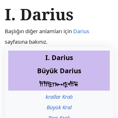
İ
I. Darius
ç
e
r
i
Başlığın diğer anlamları için
Darius
ğ
e
sayfasına bakınız.
a
t
l
I. Darius
a
Büyük Darius
𐎭𐎠𐎼𐎹𐎺𐎢𐏁
krallar Kralı
Büyük Kral
Pers Kralı