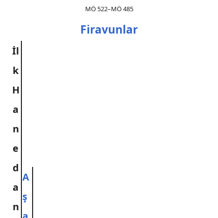
MÖ 522–MÖ 485
Firavunlar
İl
k
H
a
n
e
d
A
a
ş
n
a