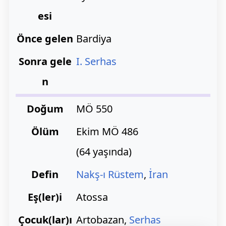
esi
Önce gelen
Bardiya
Sonra gele
I. Serhas
n
Doğum
MÖ 550
Ölüm
Ekim MÖ 486
(64 yaşında)
Defin
Nakş-ı Rüstem
,
İran
Eş(ler)i
Atossa
Çocuk(lar)ı
Artobazan,
Serhas