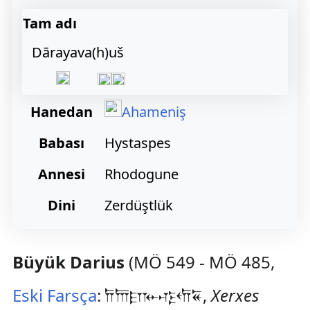
Tam adı
Dārayava(h)uš
Hanedan
Ahameniş
Babası
Hystaspes
Annesi
Rhodogune
Dini
Zerdüştlük
Büyük Darius
(MÖ 549 - MÖ 485,
Eski Farsça
: 𐎭𐎠𐎼𐎹𐎺𐎢𐏁,
Xerxes