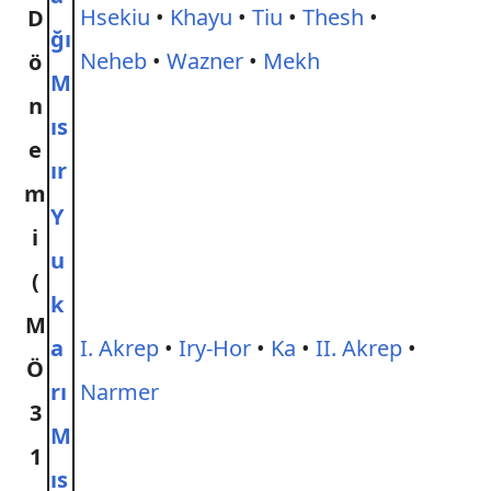
Hsekiu
•
Khayu
•
Tiu
•
Thesh
•
D
ğı
Neheb
•
Wazner
•
Mekh
ö
M
n
ıs
e
ır
m
Y
i
u
(
k
M
a
I. Akrep
•
Iry-Hor
•
Ka
•
II. Akrep
•
Ö
rı
Narmer
3
M
1
ıs