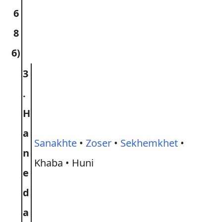
6
8
6)
3
.
H
a
Sanakhte
•
Zoser
•
Sekhemkhet
•
n
Khaba • Huni
e
d
a