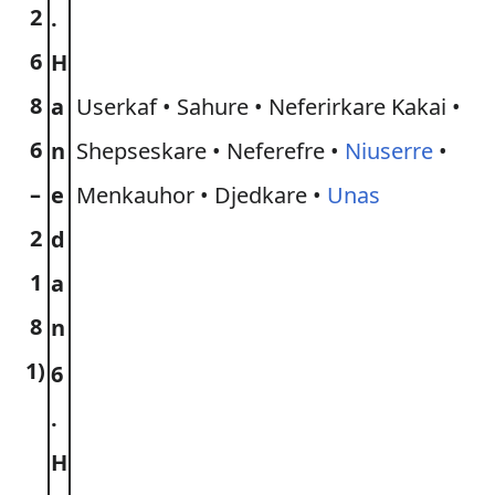
2
.
6
H
8
a
Userkaf • Sahure • Neferirkare Kakai •
6
n
Shepseskare • Neferefre •
Niuserre
•
–
e
Menkauhor • Djedkare •
Unas
2
d
1
a
8
n
1)
6
.
H