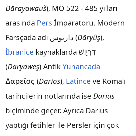
Dārayawauš
), MÖ 522 - 485 yılları
arasında
Pers
İmparatoru. Modern
Farsçada adı داریوش (
Dâryûş
),
İbranice
kaynaklarda דַּרְיָוֶשׁ
(
Daryaweş
) Antik
Yunancada
(
Darios
),
Latince
ve Romalı
Δαρεῖος
tarihçilerin notlarında ise
Darius
biçiminde geçer. Ayrıca Darius
yaptığı fetihler ile Persler için çok