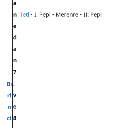
a
n
Teti
• I. Pepi • Merenre • II. Pepi
e
d
a
n
7
.
Bi
v
ri
e
n
8
ci